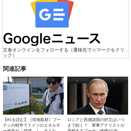
文春オンラインをフォローする
（遷移先で☆マークをクリ
ック）
関連記事
【#1を読む】《現地取材》プー
ロシアと西側諸国の対立はいつ
チンの戦争でドイツのエネルギ
まで続く？ 軍事アナリストが
ー政策が「崩壊」！ 大人たち
予想するプーチン政権の“未