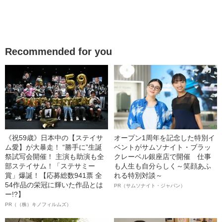
Recommended for you
《祝59歳》日本中の【ステイサ
オープン1周年を記念した特別イ
ム愛】が大暴走！ “勝手に”生誕
ベントがサムソナイト・ブラッ
祭試写会開催！ 主演も助演も全
クレーベル銀座店で開催 仕事
部ステイサム！「ステサミー
も人生も自分らしく～笑顔あふ
賞」爆誕！【応募総数941票 全
れる特別対談～
54作品の栄冠に輝いた作品とは
PR（サムソナイト・ジャパン）
ー!?】
PR（（株）キノフィルムズ）