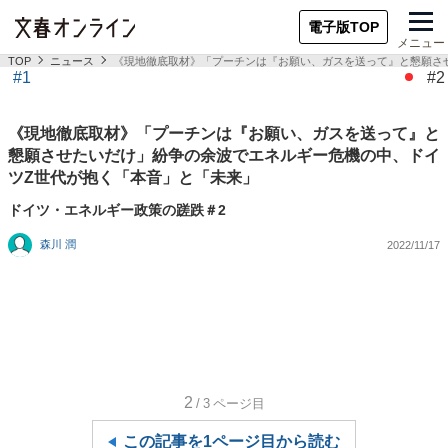
電子版TOP
メニュー
TOP
ニュース
《現地徹底取材》「プーチンは『お願い、ガスを送って』と懇願さ
#1
#2
《現地徹底取材》「プーチンは『お願い、ガスを送って』と
懇願させたいだけ」紛争の余波でエネルギー危機の中、ドイ
ツZ世代が抱く「本音」と「未来」
ドイツ・エネルギー政策の蹉跌＃2
森川 潤
2022/11/17
2
/3
ページ目
この記事を1ページ目から読む