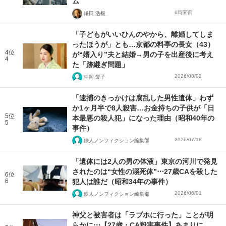
ム
6時間前
鎌田 浩毅
「子どもがいいひんのやから、離婚してしま
ったほうが」とも…京都の料亭の長女（43）
4位
が“婿入り”夫と結婚→男の子を出産後に考え
4
た「跡継ぎ問題」
2026/08/02
中岡 愛子
「逮捕のきっかけは腐乱した男性遺体」わず
か1ヶ月半で8人殺害…お金持ちの子供が「日
5位
本最悪の殺人犯」になった理由（昭和40年の
5
事件）
2026/07/18
鉄人ノンフィクション編集部
「遺体には2人の男の体液」東京の河川で発見
されたのは“女性の溺死体”⋯27歳CAを殺した
6位
6
犯人は誰だ（昭和34年の事件）
2026/06/01
鉄人ノンフィクション編集部
神父と被害者は「ラブホに行った」ことが明
らかに⋯【27歳・CA殺害事件】あまりに