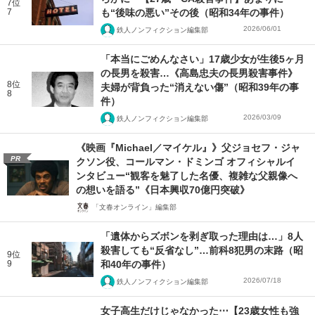
7位
7
も“後味の悪い”その後（昭和34年の事件）
2026/06/01
鉄人ノンフィクション編集部
「本当にごめんなさい」17歳少女が生後5ヶ月
の長男を殺害…《高島忠夫の長男殺害事件》
8位
夫婦が背負った“消えない傷”（昭和39年の事
8
件）
2026/03/09
鉄人ノンフィクション編集部
《映画『Michael／マイケル』》父ジョセフ・ジャ
PR
クソン役、コールマン・ドミンゴ オフィシャルイ
ンタビュー“観客を魅了した名優、複雑な父親像へ
の想いを語る”《日本興収70億円突破》
「文春オンライン」編集部
「遺体からズボンを剥ぎ取った理由は…」8人
殺害しても“反省なし”…前科8犯男の末路（昭
9位
9
和40年の事件）
2026/07/18
鉄人ノンフィクション編集部
女子高生だけじゃなかった⋯【23歳女性も強