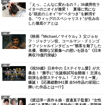
PR
「えっ、こんなに変わるの？」36歳男性ラ
イターのニオイが激変！ 夏場に気にな
る“頭皮のニオイ”や“ベタつき”を解消す
る、“ウィッグのスペシャリスト”が生み出
した徹底ケアとは
PR
《映画『Michael／マイケル』》父ジョセ
フ・ジャクソン役、コールマン・ドミンゴ
オフィシャルインタビュー“観客を魅了した
名優、複雑な父親像への想いを語る”《日本
興収70億円突破》
PR
《祝59歳》日本中の【ステイサム愛】が大
暴走！ “勝手に”生誕祭試写会開催！ 主演も
助演も全部ステイサム！「ステサミー賞」
爆誕！【応募総数941票 全54作品の栄冠に
輝いた作品とはー!?】
PR
《渡辺淳一原作＆娘・渡邉直子監督》“女性
の性”を真摯に描く意欲作に黒木瞳・西岡德