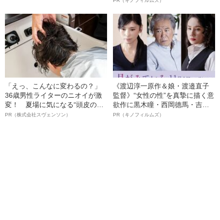
PR（キノフィルムズ）
す、“やらせ疑惑”への本音
名優、複雑な父親像への想いを
語る”《日本興収70億円突破》
「えっ、こんなに変わるの？」
《渡辺淳一原作＆娘・渡邉直子
36歳男性ライターのニオイが激
監督》“女性の性”を真摯に描く意
変！ 夏場に気になる“頭皮のニ
欲作に黒木瞳・西岡德馬・吉田
オイ”や“ベタつき”を解消す
羊が出演決定！《映画『月がみ
PR（株式会社スヴェンソン）
PR（キノフィルムズ）
る、“ウィッグのスペシャリス
ている』》
ト”が生み出した徹底ケアとは