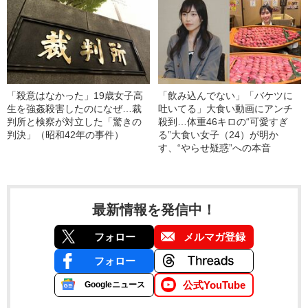
「殺意はなかった」19歳女子高
「飲み込んでない」「バケツに
生を強姦殺害したのになぜ…裁
吐いてる」大食い動画にアンチ
判所と検察が対立した「驚きの
殺到…体重46キロの“可愛すぎ
判決」（昭和42年の事件）
る”大食い女子（24）が明か
す、“やらせ疑惑”への本音
最新情報を発信中！
フォロー
メルマガ登録
フォロー
公式YouTube
Googleニュース