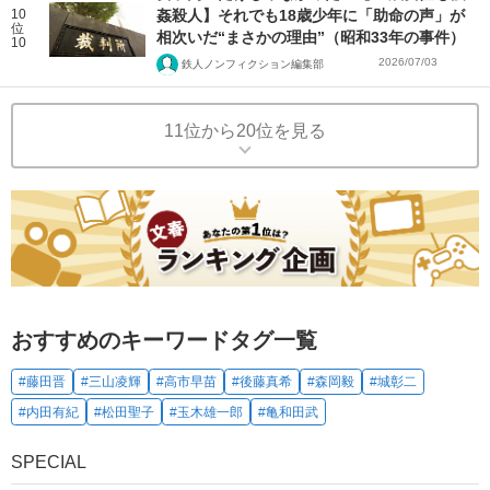
10
姦殺人】それでも18歳少年に「助命の声」が
位
相次いだ“まさかの理由”（昭和33年の事件）
10
2026/07/03
鉄人ノンフィクション編集部
11位から20位を見る
おすすめのキーワードタグ一覧
#藤田晋
#三山凌輝
#高市早苗
#後藤真希
#森岡毅
#城彰二
#内田有紀
#松田聖子
#玉木雄一郎
#亀和田武
SPECIAL