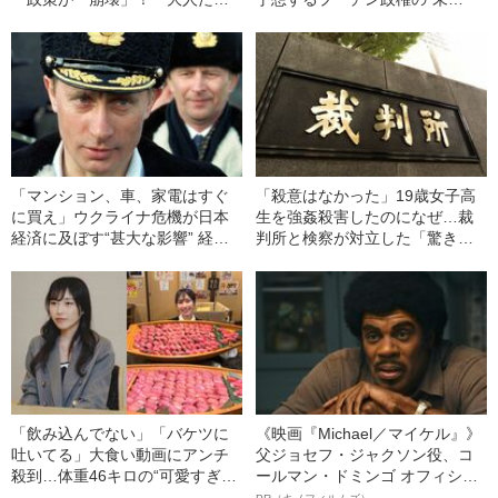
の失敗にZ世代が学んだ「本音」
来”「大規模戦争に備えた軍事的
《さらばノルドストリーム》
態勢を再び…」
「マンション、車、家電はすぐ
「殺意はなかった」19歳女子高
に買え」ウクライナ危機が日本
生を強姦殺害したのになぜ…裁
経済に及ぼす“甚大な影響” 経済
判所と検察が対立した「驚きの
評論家が予測する「半年後には
判決」（昭和42年の事件）
ガソリンが220円」
「飲み込んでない」「バケツに
《映画『Michael／マイケル』》
吐いてる」大食い動画にアンチ
父ジョセフ・ジャクソン役、コ
殺到…体重46キロの“可愛すぎ
ールマン・ドミンゴ オフィシャ
る”大食い女子（24）が明か
ルインタビュー“観客を魅了した