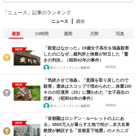
「ニュース」記事のランキング
ニュース
総合
最新
24時間
週間
月間
写真
「殺意はなかった」19歳女子高生を強姦殺害
NEW
したのになぜ…裁判所と検察が対立した「驚
きの判決」（昭和42年の事件）
3時間前
鉄人ノンフィクション編集部
「気絶させて強姦」「意識を取り戻したので
NEW
殺害」遺体はスコップで埋められた…体重100
キロの巨漢男（25）に襲われた「女子高生の
悲劇」（昭和42年の事件）
3時間前
鉄人ノンフィクション編集部
「首都圏はロシアン・ルーレットの上にあ
NEW
る」3800万人が暮らす土地で何が…京大名誉
教授が解説する「首都直下地震」のメカニズ