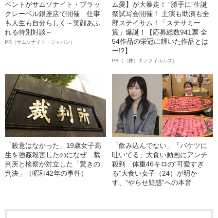
ベントがサムソナイト・ブラッ
ム愛】が大暴走！ “勝手に”生誕
クレーベル銀座店で開催 仕事
祭試写会開催！ 主演も助演も全
も人生も自分らしく～笑顔あふ
部ステイサム！「ステサミー
れる特別対談～
賞」爆誕！【応募総数941票 全
54作品の栄冠に輝いた作品とは
PR（サムソナイト・ジャパン）
ー!?】
PR（（株）キノフィルムズ）
「殺意はなかった」19歳女子高
「飲み込んでない」「バケツに
生を強姦殺害したのになぜ…裁
吐いてる」大食い動画にアンチ
判所と検察が対立した「驚きの
殺到…体重46キロの“可愛すぎ
判決」（昭和42年の事件）
る”大食い女子（24）が明か
す、“やらせ疑惑”への本音