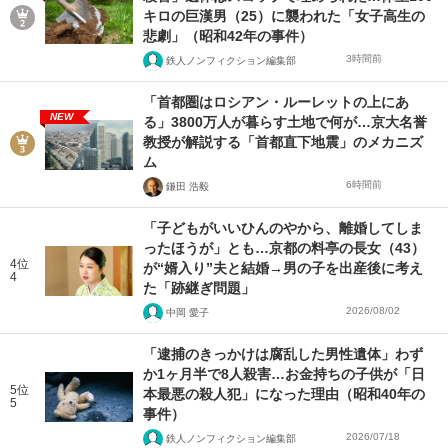
キロの巨漢男（25）に襲われた「女子高生の
悲劇」（昭和42年の事件）
3時間前
鉄人ノンフィクション編集部
「首都圏はロシアン・ルーレットの上にあ
NEW
る」3800万人が暮らす土地で何が…京大名誉
教授が解説する「首都直下地震」のメカニズ
ム
6時間前
鎌田 浩毅
「子どもがいいひんのやから、離婚してしま
ったほうが」とも…京都の料亭の長女（43）
4位
が“婿入り”夫と結婚→男の子を出産後に考え
4
た「跡継ぎ問題」
2026/08/02
中岡 愛子
「逮捕のきっかけは腐乱した男性遺体」わず
か1ヶ月半で8人殺害…お金持ちの子供が「日
5位
本最悪の殺人犯」になった理由（昭和40年の
5
事件）
2026/07/18
鉄人ノンフィクション編集部