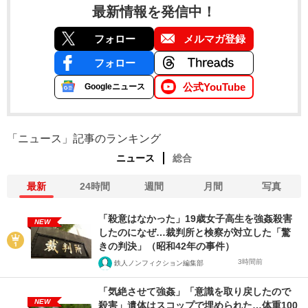
最新情報を発信中！
フォロー
メルマガ登録
フォロー
公式YouTube
Googleニュース
「ニュース」記事のランキング
ニュース
総合
最新
24時間
週間
月間
写真
「殺意はなかった」19歳女子高生を強姦殺害
NEW
したのになぜ…裁判所と検察が対立した「驚
きの判決」（昭和42年の事件）
3時間前
鉄人ノンフィクション編集部
「気絶させて強姦」「意識を取り戻したので
NEW
殺害」遺体はスコップで埋められた…体重100