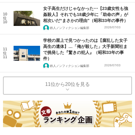
女子高生だけじゃなかった⋯【23歳女性も強
10
姦殺人】それでも18歳少年に「助命の声」が
位
相次いだ“まさかの理由”（昭和33年の事件）
10
2026/07/03
鉄人ノンフィクション編集部
学校の屋上で見つかったのは【腐乱した女子
高生の遺体】…「俺が殺した」大手新聞社ま
11
で挑発した『驚きの犯人』（昭和33年の事
位
11
件）
2026/07/03
鉄人ノンフィクション編集部
11位から20位を見る