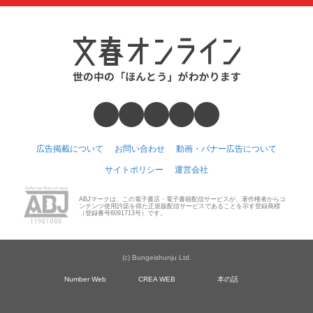
広告掲載について
お問い合わせ
動画・バナー広告について
サイトポリシー
運営会社
ABJマークは、この電子書店・電子書籍配信サービスが、著作権者からコ
ンテンツ使用許諾を得た正規版配信サービスであることを示す登録商標
（登録番号6091713号）です。
(c) Bungeishunju Ltd.
Number Web
CREA WEB
本の話