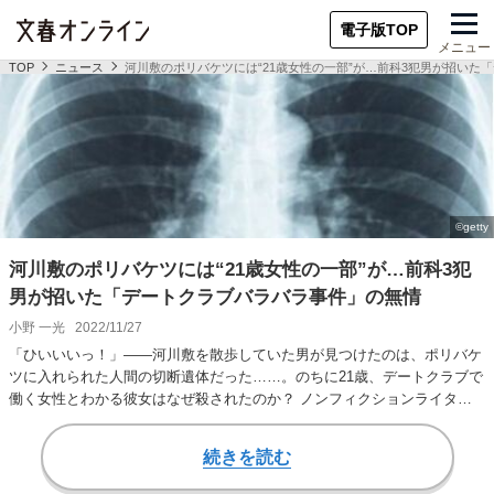
電子版TOP
メニュー
TOP
ニュース
河川敷のポリバケツには“21歳女性の一部”が…前科3犯男が招いた
河川敷のポリバケツには“21歳女性の一部”が…前科3犯
男が招いた「デートクラブバラバラ事件」の無情
小野 一光
2022/11/27
「ひいいいっ！」――河川敷を散歩していた男が見つけたのは、ポリバケ
ツに入れられた人間の切断遺体だった……。のちに21歳、デートクラブで
働く女性とわかる彼女はなぜ殺されたのか？ ノンフィクションライター
の小野一光氏の新…
続きを読む