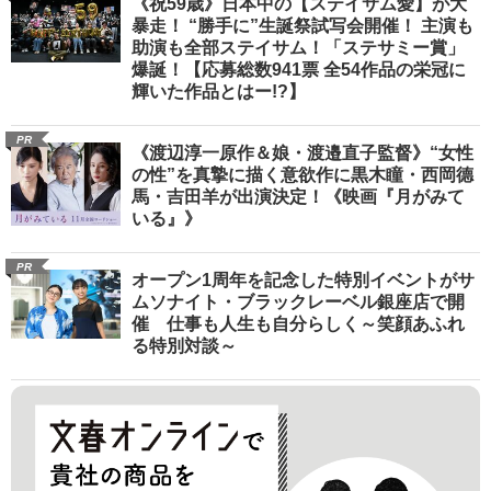
《祝59歳》日本中の【ステイサム愛】が大
暴走！ “勝手に”生誕祭試写会開催！ 主演も
助演も全部ステイサム！「ステサミー賞」
爆誕！【応募総数941票 全54作品の栄冠に
輝いた作品とはー!?】
PR
《渡辺淳一原作＆娘・渡邉直子監督》“女性
の性”を真摯に描く意欲作に黒木瞳・西岡德
馬・吉田羊が出演決定！《映画『月がみて
いる』》
PR
オープン1周年を記念した特別イベントがサ
ムソナイト・ブラックレーベル銀座店で開
催 仕事も人生も自分らしく～笑顔あふれ
る特別対談～