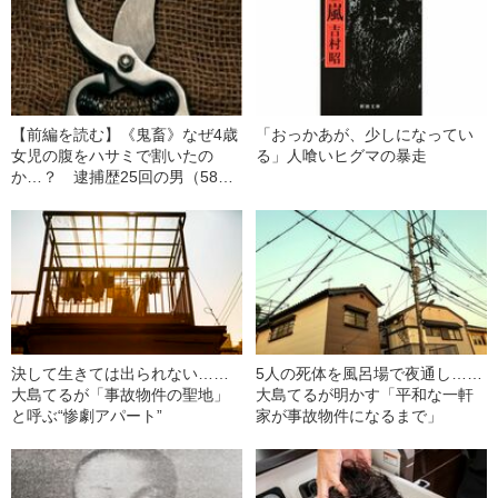
【前編を読む】《鬼畜》なぜ4歳
「おっかあが、少しになってい
女児の腹をハサミで割いたの
る」人喰いヒグマの暴走
か…？ 逮捕歴25回の男（58）
が明かした「あまりに歪んた欲
望」
決して生きては出られない……
5人の死体を風呂場で夜通し……
大島てるが「事故物件の聖地」
大島てるが明かす「平和な一軒
と呼ぶ“惨劇アパート”
家が事故物件になるまで」