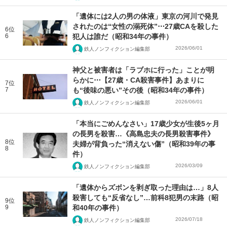
「遺体には2人の男の体液」東京の河川で発見
されたのは“女性の溺死体”⋯27歳CAを殺した
6位
6
犯人は誰だ（昭和34年の事件）
2026/06/01
鉄人ノンフィクション編集部
神父と被害者は「ラブホに行った」ことが明
らかに⋯【27歳・CA殺害事件】あまりに
7位
7
も“後味の悪い”その後（昭和34年の事件）
2026/06/01
鉄人ノンフィクション編集部
「本当にごめんなさい」17歳少女が生後5ヶ月
の長男を殺害…《高島忠夫の長男殺害事件》
8位
夫婦が背負った“消えない傷”（昭和39年の事
8
件）
2026/03/09
鉄人ノンフィクション編集部
「遺体からズボンを剥ぎ取った理由は…」8人
殺害しても“反省なし”…前科8犯男の末路（昭
9位
9
和40年の事件）
2026/07/18
鉄人ノンフィクション編集部