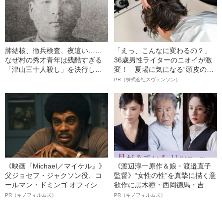
肺結核、徴兵検査、夜這い……
「えっ、こんなに変わるの？」
なぜ村の秀才青年は残酷すぎる
36歳男性ライターのニオイが激
「津山三十人殺し」を決行した
変！ 夏場に気になる“頭皮のニ
のか
オイ”や“ベタつき”を解消す
PR（株式会社スヴェンソン）
る、“ウィッグのスペシャリス
ト”が生み出した徹底ケアとは
《映画『Michael／マイケル』》
《渡辺淳一原作＆娘・渡邉直子
父ジョセフ・ジャクソン役、コ
監督》“女性の性”を真摯に描く意
ールマン・ドミンゴ オフィシャ
欲作に黒木瞳・西岡德馬・吉田
ルインタビュー“観客を魅了した
羊が出演決定！《映画『月がみ
PR（キノフィルムズ）
PR（キノフィルムズ）
名優、複雑な父親像への想いを
ている』》
語る”《日本興収70億円突破》