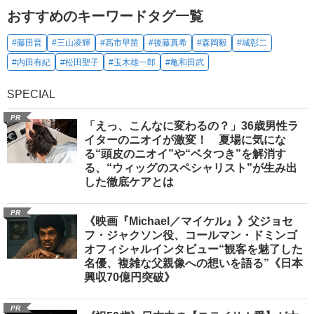
おすすめのキーワードタグ一覧
#藤田晋
#三山凌輝
#高市早苗
#後藤真希
#森岡毅
#城彰二
#内田有紀
#松田聖子
#玉木雄一郎
#亀和田武
SPECIAL
PR
「えっ、こんなに変わるの？」36歳男性ラ
イターのニオイが激変！ 夏場に気にな
る“頭皮のニオイ”や“ベタつき”を解消す
る、“ウィッグのスペシャリスト”が生み出
した徹底ケアとは
PR
《映画『Michael／マイケル』》父ジョセ
フ・ジャクソン役、コールマン・ドミンゴ
オフィシャルインタビュー“観客を魅了した
名優、複雑な父親像への想いを語る”《日本
興収70億円突破》
PR