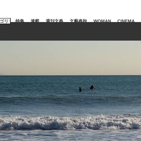
ゴリ
特集
連載
週刊文春
文藝春秋
WOMAN
CINEMA
キーワード入力
ス
エンタメ
ライフ
ビジネス
ーワードタグ一覧
山凌輝
#高市早苗
#後藤真希
#森岡毅
#城彰二
#内田有紀
観る将棋、読
#亀和田武
て明かした日本代表監督に...
「最悪の空気のまま解散」W