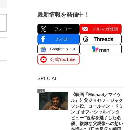
最新情報を発信中！
フォロー
メルマガ登録
フォロー
Googleニュース
公式YouTube
SPECIAL
PR
《映画『Michael／マイケ
ル』》父ジョセフ・ジャク
ソン役、コールマン・ドミ
ンゴ オフィシャルインタ
ビュー“観客を魅了した名
優、複雑な父親像への想い
を語る”《日本興収70億円