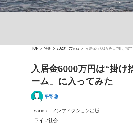
TOP
特集
2023年の論点
入居金6000万円は“掛け
「敗因分析は一切聞かれなかった」侍ジャパン選
キングの誕生を、目撃せよ。
入居金6000万円は“掛
ーム」に入ってみた
平野 悠
the Style
source : ノンフィクション出版
ライフ
社会
「目標達成できなかったからと言って…」サッ