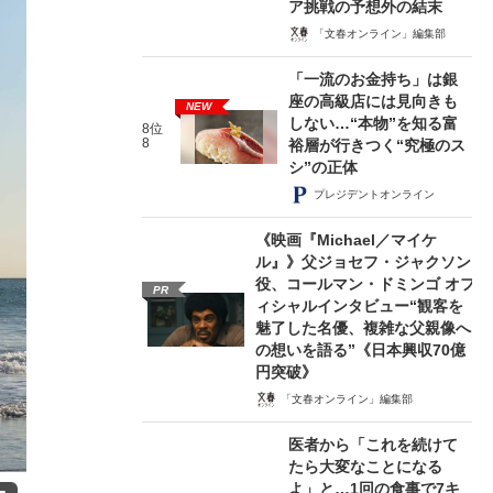
ア挑戦の予想外の結末
「文春オンライン」編集部
「一流のお金持ち」は銀
座の高級店には見向きも
NEW
しない…“本物”を知る富
8位
8
裕層が行きつく“究極のス
シ”の正体
プレジデントオンライン
《映画『Michael／マイケ
ル』》父ジョセフ・ジャクソン
役、コールマン・ドミンゴ オフ
PR
ィシャルインタビュー“観客を
魅了した名優、複雑な父親像へ
の想いを語る”《日本興収70億
円突破》
「文春オンライン」編集部
医者から「これを続けて
たら大変なことになる
よ」と…1回の食事で7キ