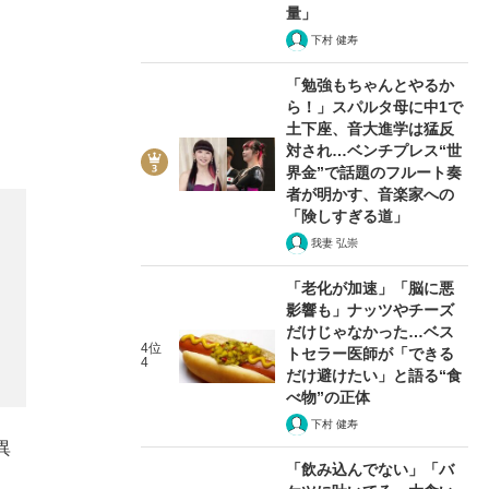
量」
下村 健寿
「勉強もちゃんとやるか
ら！」スパルタ母に中1で
土下座、音大進学は猛反
対され…ベンチプレス“世
界金”で話題のフルート奏
者が明かす、音楽家への
「険しすぎる道」
我妻 弘崇
「老化が加速」「脳に悪
影響も」ナッツやチーズ
だけじゃなかった…ベス
4位
トセラー医師が「できる
4
だけ避けたい」と語る“食
べ物”の正体
下村 健寿
異
「飲み込んでない」「バ