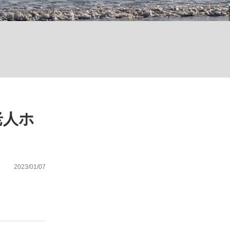
ない資産運用のすべて
が悲しい」『北の国から』倉本聰氏（91...
老人ホ
2023/01/07