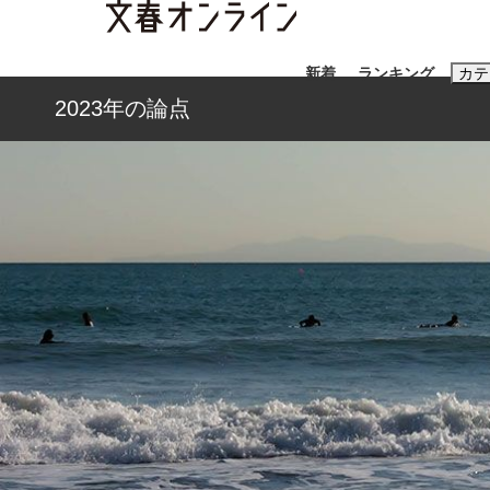
新着
ランキング
カテ
2023年の論点
スクープ
ニュー
おすすめのキ
#藤田晋
#三
#玉木雄一郎
「90%は失敗する。でも…」本田圭佑が初め
終戦から81年