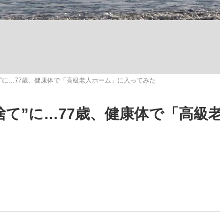
いまさら聞け
捨て”に…77歳、健康体で「高級老人ホーム」に入ってみた
手が証言した“NPB聞...
「クマが悪者扱いされているの
け捨て”に…77歳、健康体で「高級
もっと見る
カー日本代表・森保一監督...