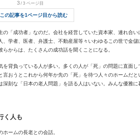
3
/3
ページ目
もっと見る
この記事を1ページ目から読む
生の「成功者」なのだ。会社を経営していた資本家、連れ合い
人、学者、医者、弁護士、不動産屋等々いわゆるこの世で金儲
彼らからは、たくさんの成功話を聞くことになる。
気を背負っている人が多い。多くの人が「死」の問題に直面し
と言おうとこれから何年か先の「死」を待つ人々のホームだと
は深刻な「日本の老人問題」を語る人はいない。みんな優雅に
て行く人も
のホームの長老との会話。