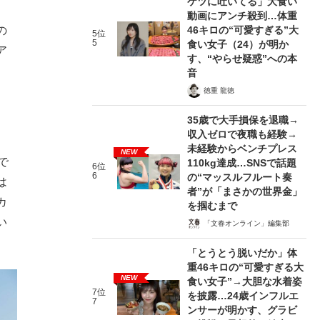
ケツに吐いてる」大食い
動画にアンチ殺到…体重
46キロの“可愛すぎる”大
の
5位
5
食い女子（24）が明か
ア
す、“やらせ疑惑”への本
音
徳重 龍徳
35歳で大手損保を退職→
収入ゼロで夜職も経験→
未経験からベンチプレス
NEW
で
110kg達成…SNSで話題
6位
6
の“マッスルフルート奏
は
者”が「まさかの世界金」
カ
を掴むまで
い
「文春オンライン」編集部
「とうとう脱いだか」体
重46キロの“可愛すぎる大
NEW
食い女子”→大胆な水着姿
7位
を披露…24歳インフルエ
7
ンサーが明かす、グラビ