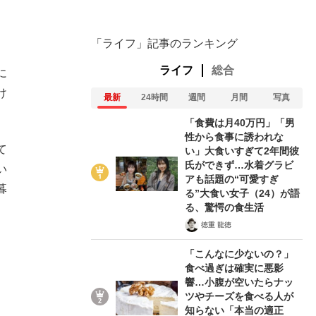
「ライフ」記事のランキング
ライフ
総合
に
け
最新
24時間
週間
月間
写真
「食費は月40万円」「男
性から食事に誘われな
て
い」大食いすぎて2年間彼
氏ができず…水着グラビ
い
アも話題の“可愛すぎ
暮
る”大食い女子（24）が語
る、驚愕の食生活
徳重 龍徳
「こんなに少ないの？」
食べ過ぎは確実に悪影
響…小腹が空いたらナッ
ツやチーズを食べる人が
知らない「本当の適正