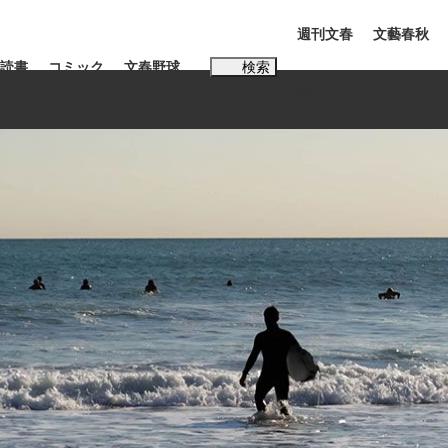
週刊文春
文藝春秋
読書
コミック
文春野球
検索
電子版
PLUS
インタビュー
読書
#松田聖子
む将棋
BC日本代表“敗戦”の真実 選手が明かす...