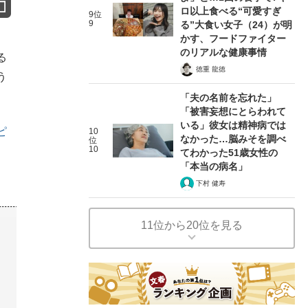
ロ以上食べる“可愛すぎ
9位
9
る”大食い女子（24）が明
かす、フードファイター
のリアルな健康事情
る
徳重 龍徳
う
「夫の名前を忘れた」
「被害妄想にとらわれて
いる」彼女は精神病では
ピ
10
なかった…脳みそを調べ
位
10
てわかった51歳女性の
「本当の病名」
下村 健寿
11位から20位を見る