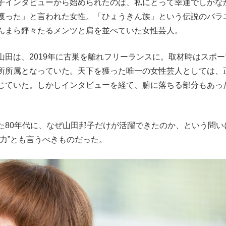
子インタビューから始められたのは、私にとって幸運でしかな
獲った」と言われた女性。「ひょうきん族」という伝説のバラ
んまら錚々たるメンツと肩を並べていた女性芸人。
田は、2019年に古巣を離れフリーランスに。取材時はスポー
所所属となっていた。天下を獲った唯一の女性芸人としては、
じていた。しかしインタビューを経て、腑に落ちる部分もあっ
80年代に、なぜ山田邦子だけが活躍できたのか、という問い
力”とも言うべきものだった。