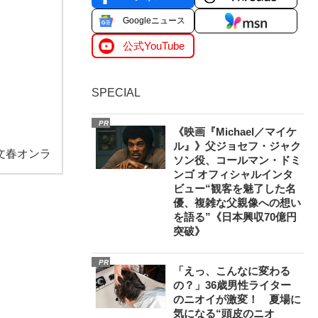
Googleニュース
公式YouTube
SPECIAL
PR
《映画『Michael／マイケ
ル』》父ジョセフ・ジャク
文春オンラ
ソン役、コールマン・ドミ
ンゴ オフィシャルインタ
ビュー“観客を魅了した名
優、複雑な父親像への想い
を語る”《日本興収70億円
突破》
PR
「えっ、こんなに変わる
の？」36歳男性ライター
のニオイが激変！ 夏場に
気になる“頭皮のニオ