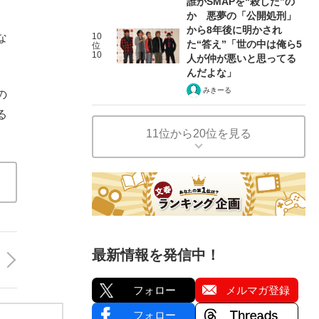
誰がSMAPを“殺した”の
か 悪夢の「公開処刑」
から8年後に明かされ
10
な
た“答え”「世の中は俺ら5
位
10
人が仲が悪いと思ってる
んだよな」
みきーる
の
る
11位から20位を見る
最新情報を発信中！
フォロー
メルマガ登録
フォロー