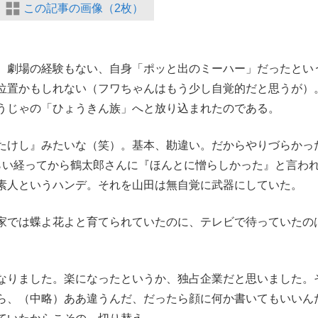
この記事の画像（2枚）
、劇場の経験もない、自身「ポッと出のミーハー」だったとい
位置かもしれない（フワちゃんはもう少し自覚的だと思うが）
うじゃの「ひょうきん族」へと放り込まれたのである。
たけし』みたいな（笑）。基本、勘違い。だからやりづらかっ
らい経ってから鶴太郎さんに『ほんとに憎らしかった』と言わ
素人というハンデ。それを山田は無自覚に武器にしていた。
家では蝶よ花よと育てられていたのに、テレビで待っていたの
なりました。楽になったというか、独占企業だと思いました。
ら、（中略）ああ違うんだ、だったら顔に何か書いてもいいん