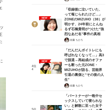
か
エ
「収録後に泣いていた、
って報じられたけど…」
NEW
ZONEのMIZUHO（38）が
明かす、24年前にとんね
ツ
るず石橋貴明がつけた“強
烈なあだ名”事件の真相
正
佐藤 ちひろ
た
「だんだんボイトレにも
呼ばれなくなって…」高3
で脱退→再結成のオファ
に
NEW
ーも断った元ZONE・
4位
4
MIZUHOが語る、芸能界
引退の裏側と“その後の人
生”
佐藤 ちひろ
「パートナーが一晩中セ
ックスしていて寝られな
い」と解散に至った女子
5位