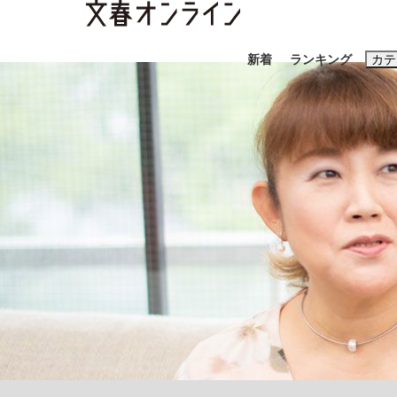
新着
ランキング
カテ
スクープ
ニュー
おすすめのキ
#藤田晋
#三
#玉木雄一郎
「90%は失敗する。でも…」本田圭佑が初め
終戦から81年