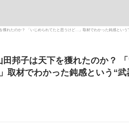
を獲れたのか？ 「いじめられてたと思うけど…」取材でわかった鈍感という“
手が証言した“NPB聞...
「クマが悪者扱いされているの
キングの誕生
山田邦子は天下を獲れたのか？ 
」取材でわかった鈍感という“武
もっと見る
カー日本代表・森保一監督...