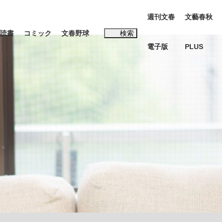
週刊文春
文藝春秋
読書
コミック
文春野球
検索
電子版
PLUS
インタビュー
読書
#松田聖子
BC日本代表“敗戦”の真実 選手が明かす...
、私のいま