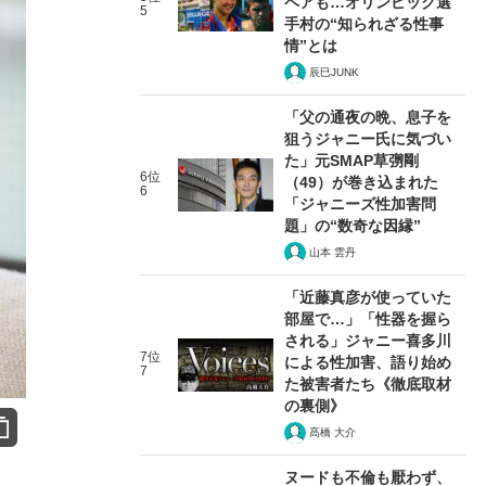
ペアも…オリンピック選
5
手村の“知られざる性事
情”とは
辰巳JUNK
「父の通夜の晩、息子を
狙うジャニー氏に気づい
た」元SMAP草彅剛
6位
（49）が巻き込まれた
6
「ジャニーズ性加害問
題」の“数奇な因縁”
山本 雲丹
「近藤真彦が使っていた
部屋で…」「性器を握ら
される」ジャニー喜多川
7位
による性加害、語り始め
7
た被害者たち《徹底取材
の裏側》
髙橋 大介
ヌードも不倫も厭わず、