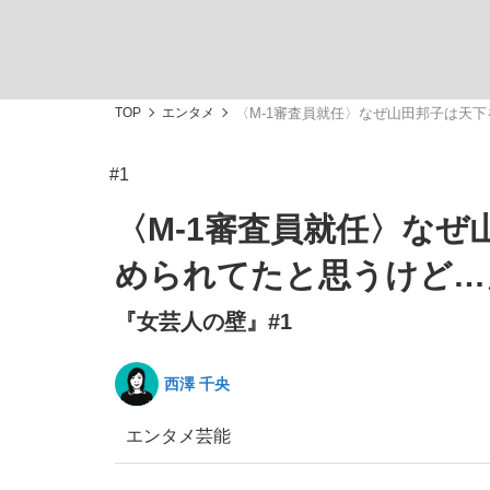
観る将棋、読む将棋
TOP
エンタメ
〈M-1審査員就任〉なぜ山田邦子は天下
#1
「敗因分析は一切聞かれなかった」侍ジャパン選
〈M-1審査員就任〉なぜ
められてたと思うけど…
『女芸人の壁』#1
いまさら聞けない資産運用のすべて
西澤 千央
エンタメ
芸能
「目標達成できなかったからと言って…」サッ