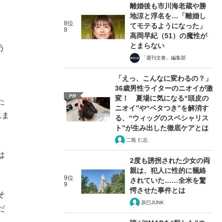
離婚後も市川海老蔵や勝
地涼と浮名を…「離婚し
8位
てモテるようになった」
8
高岡早紀（51）の魔性が
とまらない
う
「週刊文春」編集部
。
「えっ、こんなに変わるの？」
36歳男性ライターのニオイが激
PR
変！ 夏場に気になる“頭皮の
た
ニオイ”や“ベタつき”を解消す
れま
る、“ウィッグのスペシャリス
ト”が生み出した徹底ケアとは
二瓶 仁志
は
2度も誘拐された少女の両
親は、犯人に性的に籠絡
9位
されていた……全米を驚
9
愕させた事件とは
そ
辰巳JUNK
だ