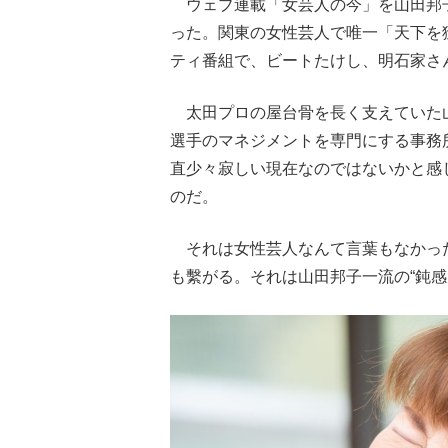
ウェブ連載「女芸人の今」を山田邦
った。関東の女性芸人で唯一「天下を
ティ番組で、ビートたけし、明石家さ
太田プロの屋台骨を長く支えていた山
選手のマネジメントを専門にする事務
直少々寂しい現在なのではないかと感
のだ。
それは女性芸人なんて言葉もなかった
も繫がる。それは山田邦子一流の“鈍感