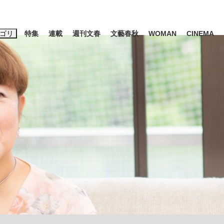
ゴリ
特集
連載
週刊文春
文藝春秋
WOMAN
CINEMA
キーワード入力
ス
エンタメ
ライフ
ビジネス
ーワードタグ一覧
山凌輝
#高市早苗
#後藤真希
#森岡毅
#城彰二
#内田有紀
#亀和田武
て明かした日本代表監督に...
「最悪の空気のまま解散」W
私のあのとき