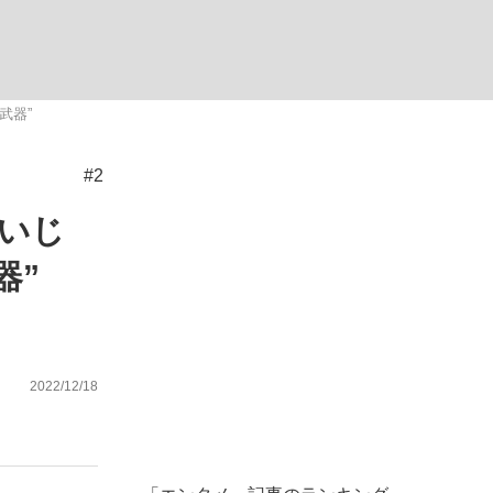
武器”
#2
が悲しい」『北の国から』倉本聰氏（91...
を、目撃せよ。
「いじ
器”
2022/12/18