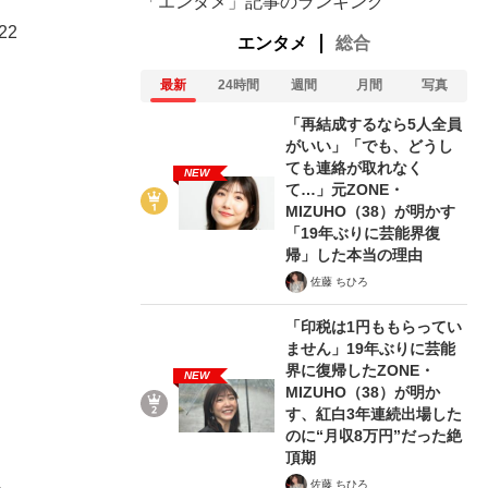
「エンタメ」記事のランキング
22
エンタメ
総合
最新
24時間
週間
月間
写真
「再結成するなら5人全員
がいい」「でも、どうし
ても連絡が取れなく
NEW
て…」元ZONE・
MIZUHO（38）が明かす
「19年ぶりに芸能界復
帰」した本当の理由
佐藤 ちひろ
「印税は1円ももらってい
ません」19年ぶりに芸能
界に復帰したZONE・
NEW
MIZUHO（38）が明か
す、紅白3年連続出場した
のに“月収8万円”だった絶
頂期
佐藤 ちひろ