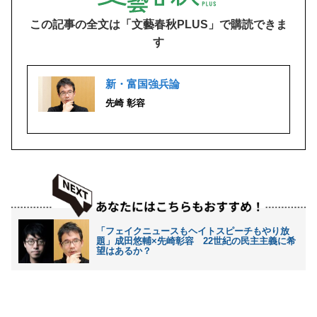
この記事の全文は「文藝春秋PLUS」で購読できま
す
新・富国強兵論
先崎 彰容
「フェイクニュースもヘイトスピーチもやり放
題」成田悠輔×先崎彰容 22世紀の民主主義に希
望はあるか？