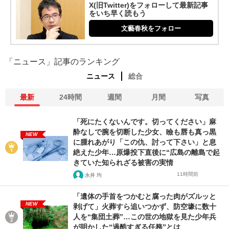
X(旧Twitter)をフォローして最新記事
をいち早く読もう
文藝春秋をフォロー
「ニュース」記事のランキング
ニュース
総合
最新
24時間
週間
月間
写真
「死にたくないんです。切ってください」麻
酔なしで腕を切断した少女、瞼も唇も真っ黒
NEW
に腫れあがり「この仇、討って下さい」と息
絶えた少年…原爆投下直後に“広島の離島で起
きていた知られざる被害の実情
11時間前
永井 均
「遺体の手首をつかむと腐った肉がズルッと
NEW
剥げて」火葬すら追いつかず、防空壕に数十
人を“集団土葬”…この世の地獄を見た少年兵
が明かした“過酷すぎる任務”とは