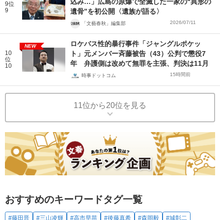
込み…」広島の原爆で全滅した一家の“異形の
9位
9
遺骨”を初公開〈遺族が語る〉
2026/07/11
「文藝春秋」編集部
ロケバス性的暴行事件「ジャングルポケッ
NEW
10
ト」元メンバー斉藤被告（43）公判で懲役7
位
年 弁護側は改めて無罪を主張、判決は11月
10
15時間前
時事ドットコム
11位から20位を見る
おすすめのキーワードタグ一覧
#藤田晋
#三山凌輝
#高市早苗
#後藤真希
#森岡毅
#城彰二