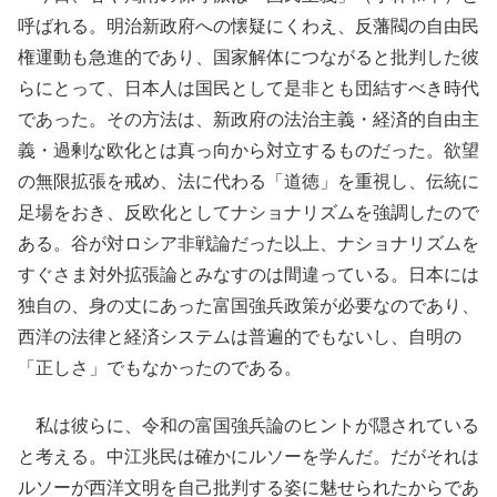
呼ばれる。明治新政府への懐疑にくわえ、反藩閥の自由民
権運動も急進的であり、国家解体につながると批判した彼
らにとって、日本人は国民として是非とも団結すべき時代
であった。その方法は、新政府の法治主義・経済的自由主
義・過剰な欧化とは真っ向から対立するものだった。欲望
の無限拡張を戒め、法に代わる「道徳」を重視し、伝統に
足場をおき、反欧化としてナショナリズムを強調したので
ある。谷が対ロシア非戦論だった以上、ナショナリズムを
すぐさま対外拡張論とみなすのは間違っている。日本には
独自の、身の丈にあった富国強兵政策が必要なのであり、
西洋の法律と経済システムは普遍的でもないし、自明の
「正しさ」でもなかったのである。
私は彼らに、令和の富国強兵論のヒントが隠されている
と考える。中江兆民は確かにルソーを学んだ。だがそれは
ルソーが西洋文明を自己批判する姿に魅せられたからであ