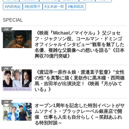
#内田有紀
#松田聖子
#玉木雄一郎
#亀和田武
SPECIAL
PR
《映画『Michael／マイケル』》父ジョセ
フ・ジャクソン役、コールマン・ドミンゴ
オフィシャルインタビュー“観客を魅了した
名優、複雑な父親像への想いを語る”《日本
興収70億円突破》
PR
《渡辺淳一原作＆娘・渡邉直子監督》“女性
の性”を真摯に描く意欲作に黒木瞳・西岡德
馬・吉田羊が出演決定！《映画『月がみて
いる』》
PR
オープン1周年を記念した特別イベントがサ
ムソナイト・ブラックレーベル銀座店で開
催 仕事も人生も自分らしく～笑顔あふれ
る特別対談～