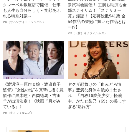
クレーベル銀座店で開催 仕事
祭試写会開催！ 主演も助演も全
も人生も自分らしく～笑顔あふ
部ステイサム！「ステサミー
れる特別対談～
賞」爆誕！【応募総数941票 全
54作品の栄冠に輝いた作品とは
PR（サムソナイト・ジャパン）
ー!?】
PR（（株）キノフィルムズ）
《渡辺淳一原作＆娘・渡邉直子
ヤクザ顔負けの「血みどろ情
監督》“女性の性”を真摯に描く意
事」豊満な身体を舐めまわさ
欲作に黒木瞳・西岡德馬・吉田
れ…「自称16歳美少女」怪演
羊が出演決定！《映画『月がみ
中、かたせ梨乃（69）の美しす
ている』》
ぎる“熟れ方”
PR（キノフィルムズ）