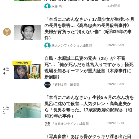
11時間前
永井 均
「本当にごめんなさい」17歳少女が生後5ヶ月
の長男を殺害…《高島忠夫の長男殺害事件》
夫婦が背負った“消えない傷”（昭和39年の事
件）
2026/03/09
鉄人ノンフィクション編集部
自民・木原誠二氏妻の元夫（28）が“不審
SCOOP!
死”…「俺が死んだら迷宮入りですから」怪死
4位
現場を知るキーマンが重大証言《木原事件に
4
新展開》
2026/08/05
「週刊文春」編集部
「本当にごめんなさい」生後5ヵ月の赤ん坊を
風呂に沈めて殺害…人気タレント高島忠夫か
5位
ら「長男を奪った」17歳家政婦の闇深さ（昭
5
和39年の事件）
2026/03/13
「文春オンライン」編集部
〈写真多数〉あばら骨がクッキリ浮き出た日