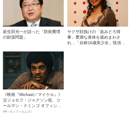
萩生田光一が語った「防衛費増
ヤクザ顔負けの「血みどろ情
の財源問題」
事」豊満な身体を舐めまわさ
れ…「自称16歳美少女」怪演
中、かたせ梨乃（69）の美しす
ぎる“熟れ方”
《映画『Michael／マイケル』》
父ジョセフ・ジャクソン役、コ
ールマン・ドミンゴ オフィシャ
ルインタビュー“観客を魅了した
PR（キノフィルムズ）
名優、複雑な父親像への想いを
語る”《日本興収70億円突破》