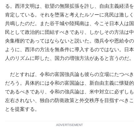
る。西洋文明は、欲望の無限拡張を許し、自由主義経済を
肯定している。それを堕落と考えたルソーに兆民は激しく
共鳴したのだ。また谷干城や陸羯南は、今こそ日本人は国
民として政治的に団結すべきであり、しかしその方法は中
央集権的であってはならないと説いた。徴兵令や恩給令の
ように、西洋の方法を無条件に導入するのではない。日本
人のリズムに即した、国力の増強方法があると言うのだ。
だとすれば、令和の富国強兵論も彼らの立場にたつべき
だろう。具体的には令和の富国論は、新自由主義に懐疑的
であるべきであり、令和の強兵論は、米中対立に必ずしも
左右されない、独自の防衛政策と外交秩序を目指すべきこ
とを提案する。
ADVERTISEMENT