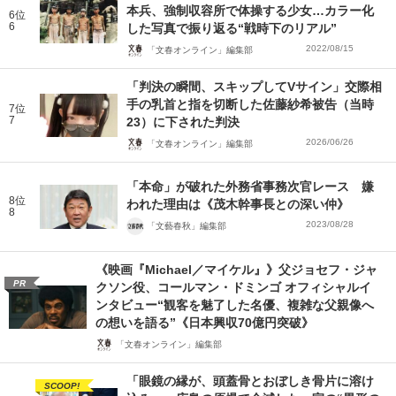
本兵、強制収容所で体操する少女…カラー化
6位
6
した写真で振り返る“戦時下のリアル”
2022/08/15
「文春オンライン」編集部
「判決の瞬間、スキップしてVサイン」交際相
手の乳首と指を切断した佐藤紗希被告（当時
7位
7
23）に下された判決
2026/06/26
「文春オンライン」編集部
「本命」が破れた外務省事務次官レース 嫌
8位
われた理由は《茂木幹事長との深い仲》
8
2023/08/28
「文藝春秋」編集部
《映画『Michael／マイケル』》父ジョセフ・ジャ
PR
クソン役、コールマン・ドミンゴ オフィシャルイ
ンタビュー“観客を魅了した名優、複雑な父親像へ
の想いを語る”《日本興収70億円突破》
「文春オンライン」編集部
「眼鏡の縁が、頭蓋骨とおぼしき骨片に溶け
SCOOP!