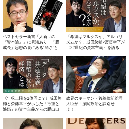
ベストセラー新書「人新世の
「希望はマルクスか、アルゴリ
『資本論』」に異議あり 「脱
ズムか？」成田悠輔×斎藤幸平が
成長」思想の裏にある“弱さ”とは
〈22世紀の資本主義〉を語る
何か
《年収上限を1億円に？》成田悠
政界のキーマン・菅義偉前総理
輔と斎藤幸平が示した「欲望と
大臣が「派閥政治と訣別せ
嫉妬」の資本主義からの脱出口
よ！」