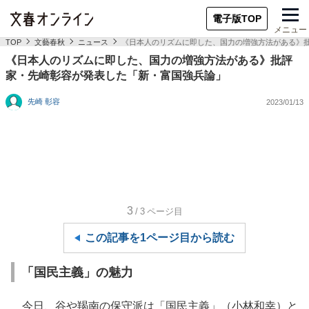
電子版TOP
メニュー
TOP
文藝春秋
ニュース
《日本人のリズムに即した、国力の増強方法がある》
《日本人のリズムに即した、国力の増強方法がある》批評
家・先崎彰容が発表した「新・富国強兵論」
先崎 彰容
2023/01/13
3
/3
ページ目
この記事を1ページ目から読む
「国民主義」の魅力
今日、谷や羯南の保守派は「国民主義」（小林和幸）と