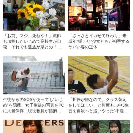
「お前、マジ、死ねや！」教師
「さっさとイカせて終わり」未
も加担したいじめで高校生が自
成年”援デリ”少女たちが相手する
殺 それでも遺族が県との「調
ヤバい客の正体
停」を成立させた理由
生徒からのSOSがあっても“いじ
「担任が嫌なので、クラス替え
め”を隠蔽、女子生徒の写真をPC
をしてほしい」と何度も…中3生
に大量保存…現役教員が指摘す
徒を自殺へと追いやった“不適切
る日本の学校が教育に向いてい
指導”の実態
ない“納得の理由”