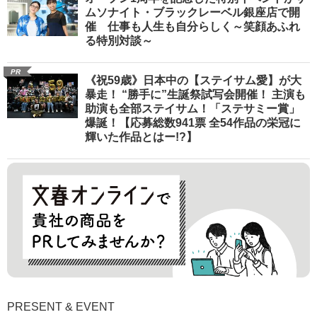
ムソナイト・ブラックレーベル銀座店で開
催 仕事も人生も自分らしく～笑顔あふれ
る特別対談～
PR
《祝59歳》日本中の【ステイサム愛】が大
暴走！ “勝手に”生誕祭試写会開催！ 主演も
助演も全部ステイサム！「ステサミー賞」
爆誕！【応募総数941票 全54作品の栄冠に
輝いた作品とはー!?】
PRESENT & EVENT