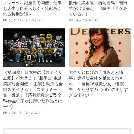
クレーベル銀座店で開催 仕事
欲作に黒木瞳・西岡德馬・吉田
も人生も自分らしく～笑顔あふ
羊が出演決定！《映画『月がみ
れる特別対談～
ている』》
PR（サムソナイト・ジャパン）
PR（キノフィルムズ）
《祝59歳》日本中の【ステイサ
ヤクザ顔負けの「血みどろ情
ム愛】が大暴走！ “勝手に”生誕
事」豊満な身体を舐めまわさ
祭試写会開催！ 主演も助演も全
れ…「自称16歳美少女」怪演
部ステイサム！「ステサミー
中、かたせ梨乃（69）の美しす
賞」爆誕！【応募総数941票 全
ぎる“熟れ方”
54作品の栄冠に輝いた作品とは
ー!?】
PR（（株）キノフィルムズ）