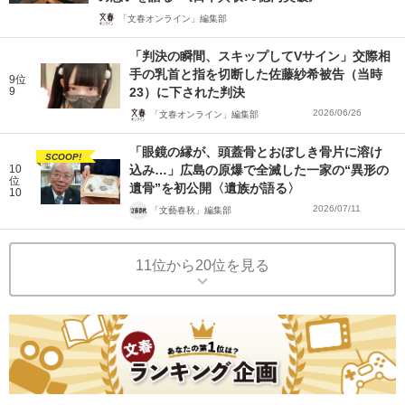
「文春オンライン」編集部
「判決の瞬間、スキップしてVサイン」交際相
手の乳首と指を切断した佐藤紗希被告（当時
9位
9
23）に下された判決
2026/06/26
「文春オンライン」編集部
「眼鏡の縁が、頭蓋骨とおぼしき骨片に溶け
SCOOP!
10
込み…」広島の原爆で全滅した一家の“異形の
位
遺骨”を初公開〈遺族が語る〉
10
2026/07/11
「文藝春秋」編集部
11位から20位を見る