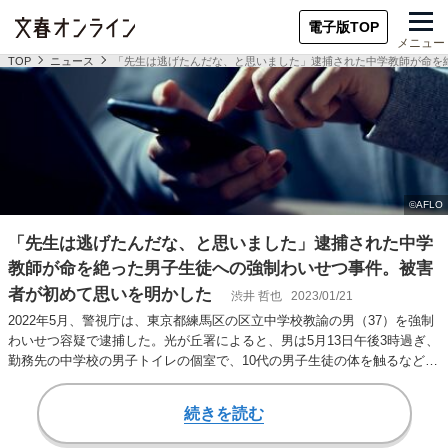
電子版TOP
メニュー
TOP
ニュース
「先生は逃げたんだな、と思いました」逮捕された中学教師が命を
「先生は逃げたんだな、と思いました」逮捕された中学
教師が命を絶った男子生徒への強制わいせつ事件。被害
者が初めて思いを明かした
渋井 哲也
2023/01/21
2022年5月、警視庁は、東京都練馬区の区立中学校教諭の男（37）を強制
わいせつ容疑で逮捕した。光が丘署によると、男は5月13日午後3時過ぎ、
勤務先の中学校の男子トイレの個室で、10代の男子生徒の体を触るなどわ
いせ…
続きを読む