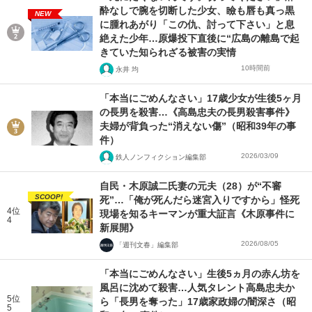
酔なしで腕を切断した少女、瞼も唇も真っ黒
NEW
に腫れあがり「この仇、討って下さい」と息
絶えた少年…原爆投下直後に“広島の離島で起
きていた知られざる被害の実情
10時間前
永井 均
「本当にごめんなさい」17歳少女が生後5ヶ月
の長男を殺害…《高島忠夫の長男殺害事件》
夫婦が背負った“消えない傷”（昭和39年の事
件）
2026/03/09
鉄人ノンフィクション編集部
自民・木原誠二氏妻の元夫（28）が“不審
SCOOP!
死”…「俺が死んだら迷宮入りですから」怪死
4位
現場を知るキーマンが重大証言《木原事件に
4
新展開》
2026/08/05
「週刊文春」編集部
「本当にごめんなさい」生後5ヵ月の赤ん坊を
風呂に沈めて殺害…人気タレント高島忠夫か
5位
ら「長男を奪った」17歳家政婦の闇深さ（昭
5