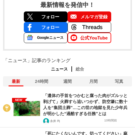
最新情報を発信中！
フォロー
メルマガ登録
フォロー
公式YouTube
Googleニュース
「ニュース」記事のランキング
ニュース
総合
最新
24時間
週間
月間
写真
「遺体の手首をつかむと腐った肉がズルッと
NEW
剥げて」火葬すら追いつかず、防空壕に数十
人を“集団土葬”…この世の地獄を見た少年兵
が明かした“過酷すぎる任務”とは
10時間前
永井 均
「死にたくないんです。切ってください」麻