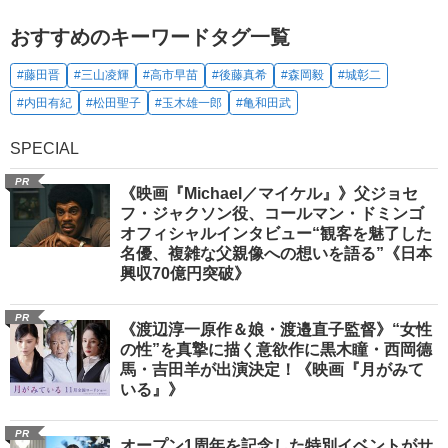
おすすめのキーワードタグ一覧
#藤田晋
#三山凌輝
#高市早苗
#後藤真希
#森岡毅
#城彰二
#内田有紀
#松田聖子
#玉木雄一郎
#亀和田武
SPECIAL
PR
《映画『Michael／マイケル』》父ジョセ
フ・ジャクソン役、コールマン・ドミンゴ
オフィシャルインタビュー“観客を魅了した
名優、複雑な父親像への想いを語る”《日本
興収70億円突破》
PR
《渡辺淳一原作＆娘・渡邉直子監督》“女性
の性”を真摯に描く意欲作に黒木瞳・西岡德
馬・吉田羊が出演決定！《映画『月がみて
いる』》
PR
オープン1周年を記念した特別イベントがサ