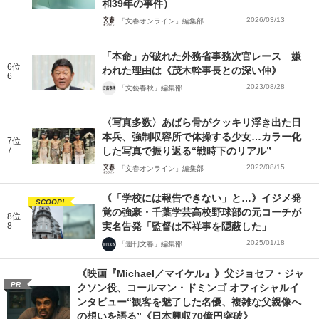
和39年の事件）
2026/03/13
「文春オンライン」編集部
「本命」が破れた外務省事務次官レース 嫌
6位
われた理由は《茂木幹事長との深い仲》
6
2023/08/28
「文藝春秋」編集部
〈写真多数〉あばら骨がクッキリ浮き出た日
本兵、強制収容所で体操する少女…カラー化
7位
7
した写真で振り返る“戦時下のリアル”
2022/08/15
「文春オンライン」編集部
《「学校には報告できない」と…》イジメ発
SCOOP!
覚の強豪・千葉学芸高校野球部の元コーチが
8位
8
実名告発「監督は不祥事を隠蔽した」
2025/01/18
「週刊文春」編集部
《映画『Michael／マイケル』》父ジョセフ・ジャ
PR
クソン役、コールマン・ドミンゴ オフィシャルイ
ンタビュー“観客を魅了した名優、複雑な父親像へ
の想いを語る”《日本興収70億円突破》