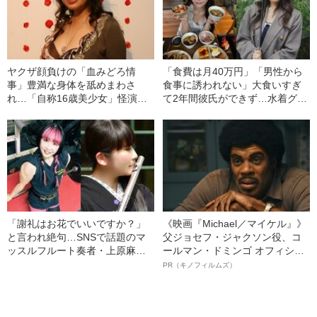
ヤクザ顔負けの「血みどろ情
「食費は月40万円」「男性から
事」豊満な身体を舐めまわさ
食事に誘われない」大食いすぎ
れ…「自称16歳美少女」怪演
て2年間彼氏ができず…水着グラ
中、かたせ梨乃（69）の美しす
ビアも話題の“可愛すぎる”大食い
ぎる“熟れ方”
女子（24）が語る、驚愕の食生
活
「謝礼はお花でいいですか？」
《映画『Michael／マイケル』》
と言われ絶句…SNSで話題のマ
父ジョセフ・ジャクソン役、コ
ッスルフルート奏者・上原麻衣
ールマン・ドミンゴ オフィシャ
が語る、プロでも「食べていけ
ルインタビュー“観客を魅了した
PR（キノフィルムズ）
ない」音楽界のリアル
名優、複雑な父親像への想いを
語る”《日本興収70億円突破》