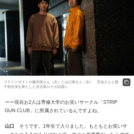
フライドポテトの藤井陸さん（左）と山口将さん（右） 宮迫さんと親
子初共演を果たした宮古島ロケが話題に
ーー現在お2人は専修大学のお笑いサークル「STRIP
GUN CLUB」に所属されているんですよね。
山口
そうです。1年生で入りました。もともとお笑いサ