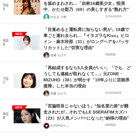
を舐めまわされ…「自称16歳美少女」怪演
5位
5
中、かたせ梨乃（69）の美しすぎる“熟れ方”
2026/08/06
ゆるま 小林
「目覚めると運転席に知らない男が」18歳で
NEW
車ごと連れ去られ…『イタズラなKiss』ヒロ
6位
イン・麻木玲那（31）がロングヘアをバッサ
6
リカットした“切実な理由”
5時間前
佐藤 ちひろ
「再結成するなら5人全員がいい」「でも、ど
うしても連絡が取れなくて…」元ZONE・
7位
MIZUHO（38）が明かす「19年ぶりに芸能界
7
復帰」した本当の理由
2026/08/08
佐藤 ちひろ
「宮脇咲良じゃないほう」“知名度の差”が懸
NEW
念されたが…それでもLE SSERAFIMカズハ
8位
8
（23）が人気メンバーになった“納得の理由”
9時間前
K-POPゆりこ