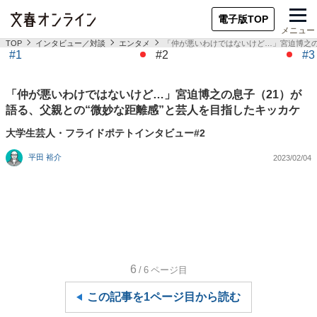
電子版TOP
メニュー
TOP
インタビュー／対談
エンタメ
「仲が悪いわけではないけど…」宮迫博之の
#1
#2
#3
「仲が悪いわけではないけど…」宮迫博之の息子（21）が
語る、父親との“微妙な距離感”と芸人を目指したキッカケ
大学生芸人・フライドポテトインタビュー#2
平田 裕介
2023/02/04
6
/6
ページ目
この記事を1ページ目から読む