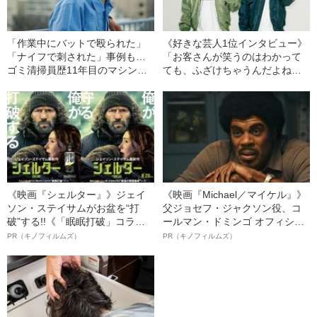
「作業中にバットで殴られた」
《好きな芸人1位インタビュー》
「ナイフで刺された」事例も…
「お客さんが笑うのはわかって
ゴミ清掃員歴11年目のマシンガ
ても、ふざけちゃうんだよね東
ンズ滝沢秀一（46）が感じた“職
京芸人は」ニューヨークの2人が
業差別”の実態
変えた、”芸風”ではないものとは
《映画『シェルター』》ジェイ
《映画『Michael／マイケル』》
ソン・ステイサムがお盆を“打
父ジョセフ・ジャクソン役、コ
破”する!!《「眠眠打破」コラ
ールマン・ドミンゴ オフィシャ
ボ》
ルインタビュー“観客を魅了した
PR（キノフィルムズ）
PR（キノフィルムズ）
名優、複雑な父親像への想いを
語る”《日本興収70億円突破》