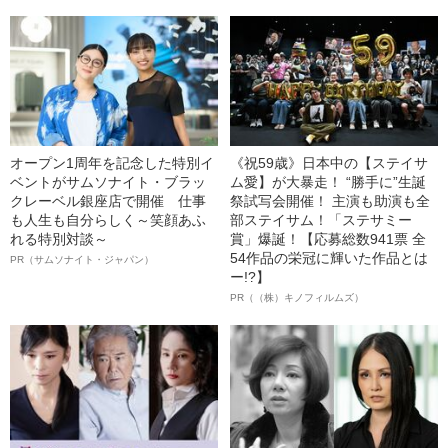
オープン1周年を記念した特別イ
《祝59歳》日本中の【ステイサ
ベントがサムソナイト・ブラッ
ム愛】が大暴走！ “勝手に”生誕
クレーベル銀座店で開催 仕事
祭試写会開催！ 主演も助演も全
も人生も自分らしく～笑顔あふ
部ステイサム！「ステサミー
れる特別対談～
賞」爆誕！【応募総数941票 全
54作品の栄冠に輝いた作品とは
PR（サムソナイト・ジャパン）
ー!?】
PR（（株）キノフィルムズ）