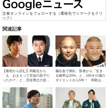
文春オンラインをフォローする
（遷移先で☆マークをクリ
ック）
関連記事
【最初から読む】同級生から
脳出血で倒れ、医者から「生き
「え、おまえって宮迫の息子だ
る確率は20%」と…100キロ減の
ったの？」と…宮迫博之の息子
ダイエットから5年！ 和歌山に
（21）が語る、“親父”の二度の
暮らす安田大サーカス
騒動と身バレした瞬間
HIRO（45）の現在