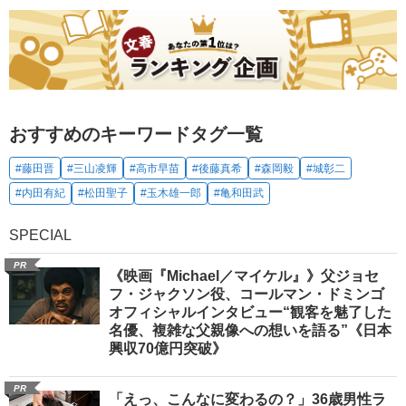
おすすめのキーワードタグ一覧
#藤田晋
#三山凌輝
#高市早苗
#後藤真希
#森岡毅
#城彰二
#内田有紀
#松田聖子
#玉木雄一郎
#亀和田武
SPECIAL
PR
《映画『Michael／マイケル』》父ジョセ
フ・ジャクソン役、コールマン・ドミンゴ
オフィシャルインタビュー“観客を魅了した
名優、複雑な父親像への想いを語る”《日本
興収70億円突破》
PR
「えっ、こんなに変わるの？」36歳男性ラ