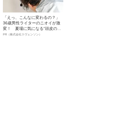
「えっ、こんなに変わるの？」
36歳男性ライターのニオイが激
変！ 夏場に気になる“頭皮のニ
オイ”や“ベタつき”を解消す
PR（株式会社スヴェンソン）
る、“ウィッグのスペシャリス
ト”が生み出した徹底ケアとは