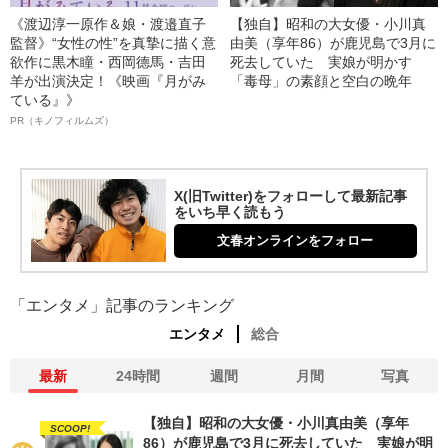
《渡辺淳一原作＆娘・渡邉直子
【独自】昭和の大女優・小川真
監督》“女性の性”を真摯に描く意
由美（享年86）が鹿児島で3月に
欲作に黒木瞳・西岡德馬・吉田
死去していた 実娘が明かす
羊が出演決定！《映画『月がみ
「毒母」の素顔と空白の晩年
ている』》
PR（キノフィルムズ）
X(旧Twitter)をフォローして最新記事
をいち早く読もう
文春オンラインをフォロー
「エンタメ」記事のランキング
エンタメ
総合
最新
24時間
週間
月間
写真
【独自】昭和の大女優・小川真由美（享年
SCOOP!
86）が鹿児島で3月に死去していた 実娘が明