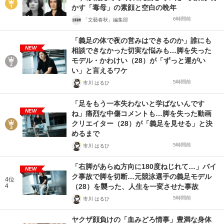
かす「毒母」の素顔と空白の晩年
6時間前
「文藝春秋」編集部
「義足の体で夜の営みはできるのか」誰にも
NEW
相談できなかった切実な悩みも…脚を失った
モデル・かわけい（28）が「ずっと運がい
い」と言えるワケ
5時間前
市川 はるひ
「足をもう一本失わないと学ばないんです
NEW
ね」痛烈な中傷コメントも…脚を失った動画
クリエイター（28）が「義足を見せる」と決
めるまで
5時間前
市川 はるひ
「右脚があらぬ方向に180度ねじれて…」バイ
NEW
ク事故で脚を切断…元競泳選手の義足モデル
4位
4
（28）を襲った、人生を一変させた事故
5時間前
市川 はるひ
ヤクザ顔負けの「血みどろ情事」豊満な身体