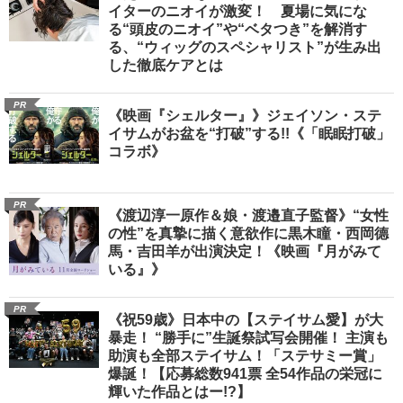
イターのニオイが激変！ 夏場に気にな
る“頭皮のニオイ”や“ベタつき”を解消す
る、“ウィッグのスペシャリスト”が生み出
した徹底ケアとは
PR
《映画『シェルター』》ジェイソン・ステ
イサムがお盆を“打破”する!!《「眠眠打破」
コラボ》
PR
《渡辺淳一原作＆娘・渡邉直子監督》“女性
の性”を真摯に描く意欲作に黒木瞳・西岡德
馬・吉田羊が出演決定！《映画『月がみて
いる』》
PR
《祝59歳》日本中の【ステイサム愛】が大
暴走！ “勝手に”生誕祭試写会開催！ 主演も
助演も全部ステイサム！「ステサミー賞」
爆誕！【応募総数941票 全54作品の栄冠に
輝いた作品とはー!?】