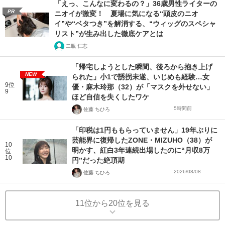
「えっ、こんなに変わるの？」36歳男性ライターの
PR
ニオイが激変！ 夏場に気になる“頭皮のニオ
イ”や“ベタつき”を解消する、“ウィッグのスペシャ
リスト”が生み出した徹底ケアとは
二瓶 仁志
「帰宅しようとした瞬間、後ろから抱き上げ
NEW
られた」小1で誘拐未遂、いじめも経験…女
9位
優・麻木玲那（32）が「マスクを外せない」
9
ほど自信を失くしたワケ
5時間前
佐藤 ちひろ
「印税は1円ももらっていません」19年ぶりに
芸能界に復帰したZONE・MIZUHO（38）が
10
明かす、紅白3年連続出場したのに“月収8万
位
10
円”だった絶頂期
2026/08/08
佐藤 ちひろ
11位から20位を見る