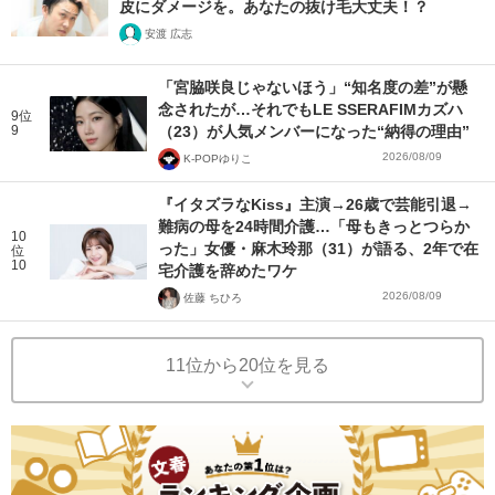
皮にダメージを。あなたの抜け毛大丈夫！？
安渡 広志
「宮脇咲良じゃないほう」“知名度の差”が懸
念されたが…それでもLE SSERAFIMカズハ
9位
9
（23）が人気メンバーになった“納得の理由”
2026/08/09
K-POPゆりこ
『イタズラなKiss』主演→26歳で芸能引退→
難病の母を24時間介護…「母もきっとつらか
10
った」女優・麻木玲那（31）が語る、2年で在
位
10
宅介護を辞めたワケ
2026/08/09
佐藤 ちひろ
11位から20位を見る