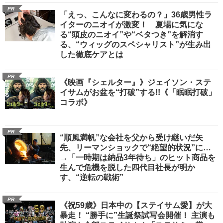
PR
「えっ、こんなに変わるの？」36歳男性ラ
イターのニオイが激変！ 夏場に気にな
る“頭皮のニオイ”や“ベタつき”を解消す
る、“ウィッグのスペシャリスト”が生み出
した徹底ケアとは
PR
《映画『シェルター』》ジェイソン・ステ
イサムがお盆を“打破”する!!《「眠眠打破」
コラボ》
PR
“順風満帆”な会社を父から受け継いだ矢
先、リーマンショックで“絶望的状況”に…
→「一時期は納品3年待ち」のヒット商品を
生んで危機を脱した四代目社長が明か
す、“逆転の戦術”
PR
《祝59歳》日本中の【ステイサム愛】が大
暴走！ “勝手に”生誕祭試写会開催！ 主演も