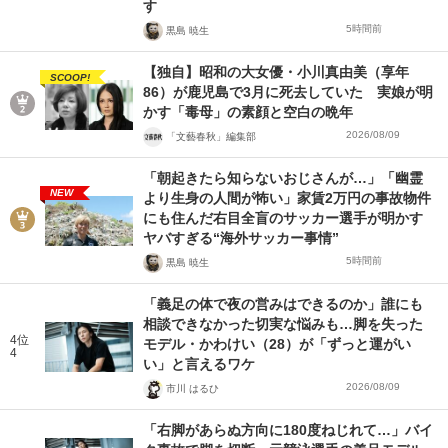
す
5時間前
黒島 暁生
【独自】昭和の大女優・小川真由美（享年
SCOOP!
86）が鹿児島で3月に死去していた 実娘が明
かす「毒母」の素顔と空白の晩年
2026/08/09
「文藝春秋」編集部
「朝起きたら知らないおじさんが…」「幽霊
NEW
より生身の人間が怖い」家賃2万円の事故物件
にも住んだ右目全盲のサッカー選手が明かす
ヤバすぎる“海外サッカー事情”
5時間前
黒島 暁生
「義足の体で夜の営みはできるのか」誰にも
相談できなかった切実な悩みも…脚を失った
4位
モデル・かわけい（28）が「ずっと運がい
4
い」と言えるワケ
2026/08/09
市川 はるひ
「右脚があらぬ方向に180度ねじれて…」バイ