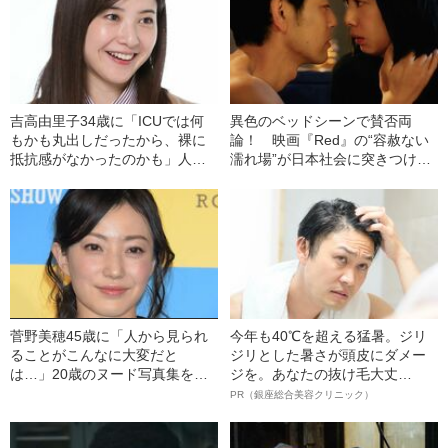
吉高由里子34歳に「ICUでは何
異色のベッドシーンで賛否両
もかも丸出しだったから、裸に
論！ 映画『Red』の“容赦ない
抵抗感がなかったのかも」人生
濡れ場”が日本社会に突きつけた
観が激変した“出来事”とは
もの
菅野美穂45歳に「人から見られ
今年も40℃を超える猛暑。ジリ
ることがこんなに大変だと
ジリとした暑さが頭皮にダメー
は…」20歳のヌード写真集を経
ジを。あなたの抜け毛大丈
てたどりついた“決心”
夫！？
PR（銀座総合美容クリニック）