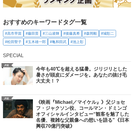
おすすめのキーワードタグ一覧
#高市早苗
#藤田晋
#三山凌輝
#後藤真希
#森岡毅
#城彰二
#松田聖子
#玉木雄一郎
#亀和田武
#池上彰
SPECIAL
PR
今年も40℃を超える猛暑。ジリジリとした
暑さが頭皮にダメージを。あなたの抜け毛
大丈夫！？
PR
《映画『Michael／マイケル』》父ジョセ
フ・ジャクソン役、コールマン・ドミンゴ
オフィシャルインタビュー“観客を魅了した
名優、複雑な父親像への想いを語る”《日本
興収70億円突破》