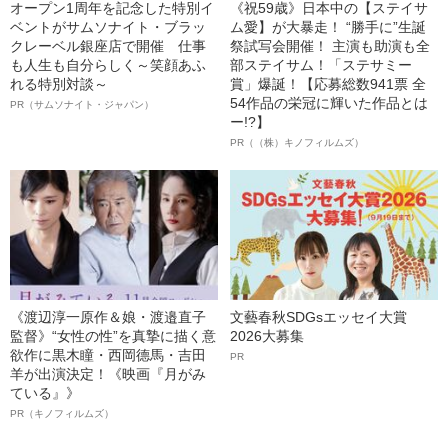
オープン1周年を記念した特別イ
《祝59歳》日本中の【ステイサ
ベントがサムソナイト・ブラッ
ム愛】が大暴走！ “勝手に”生誕
クレーベル銀座店で開催 仕事
祭試写会開催！ 主演も助演も全
も人生も自分らしく～笑顔あふ
部ステイサム！「ステサミー
れる特別対談～
賞」爆誕！【応募総数941票 全
54作品の栄冠に輝いた作品とは
PR（サムソナイト・ジャパン）
ー!?】
PR（（株）キノフィルムズ）
《渡辺淳一原作＆娘・渡邉直子
文藝春秋SDGsエッセイ大賞
監督》“女性の性”を真摯に描く意
2026大募集
欲作に黒木瞳・西岡德馬・吉田
PR
羊が出演決定！《映画『月がみ
ている』》
PR（キノフィルムズ）