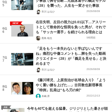
ク事故で脚を切断…元競泳選手の義足モデル
5位
5
（28）を襲った、人生を一変させた事故
2026/08/09
市川 はるひ
右目失明、左目の視力は0.01以下…アスリー
NEW
トとして致命的な怪我を負った男が、それで
6位
6
も「サッカー選手」を続けられる理由とは
5時間前
黒島 暁生
「足をもう一本失わないと学ばないんです
ね」痛烈な中傷コメントも…脚を失った動画
7位
クリエイター（28）が「義足を見せる」と決
7
めるまで
2026/08/09
市川 はるひ
《藤川球児、上原浩治が名球会入り》「よう
やく重い腰を上げた…」古田敦也新理事長
8位
8
「特例」乱発は“もろ刃の剣”
2022/12/13
木嶋 昇
PR
今年も40℃を超える猛暑。ジリジリとした暑さが頭