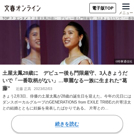
電子版TOP
メニュー
TOP
エンタメ
土屋太鳳28歳に デビュー後も門限厳守、3人きょうだいで「一番取
土屋太鳳28歳に デビュー後も門限厳守、3人きょうだ
いで「一番取柄がない」…華麗なる一族に生まれた“葛
藤”
近藤 正高
2023/02/03
きょう2月3日、俳優の土屋太鳳が28歳の誕生日を迎えた。今年の元日には
ダンスボーカルグループのGENERATIONS from EXILE TRIBEの片寄涼太
との結婚とともに妊娠を発表したばかりである。 片寄との…
続きを読む