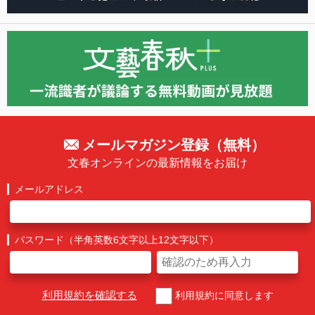
メールマガジン登録（無料）
文春オンラインの最新情報をお届け
メールアドレス
パスワード（半角英数6文字以上12文字以下）
利用規約を確認する
利用規約に同意します