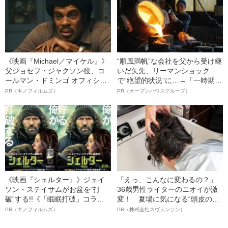
《映画『Michael／マイケル』》
“順風満帆”な会社を父から受け継
父ジョセフ・ジャクソン役、コ
いだ矢先、リーマンショック
ールマン・ドミンゴ オフィシャ
で“絶望的状況”に…→「一時期は
ルインタビュー“観客を魅了した
納品3年待ち」のヒット商品を生
PR（キノフィルムズ）
PR（オープンハウスグループ）
名優、複雑な父親像への想いを
んで危機を脱した四代目社長が
語る”《日本興収70億円突破》
明かす、“逆転の戦術”
《映画『シェルター』》ジェイ
「えっ、こんなに変わるの？」
ソン・ステイサムがお盆を“打
36歳男性ライターのニオイが激
破”する!!《「眠眠打破」コラ
変！ 夏場に気になる“頭皮のニ
ボ》
オイ”や“ベタつき”を解消す
PR（キノフィルムズ）
PR（株式会社スヴェンソン）
る、“ウィッグのスペシャリス