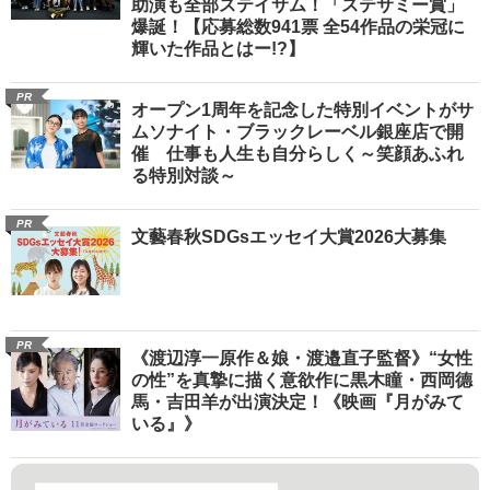
助演も全部ステイサム！「ステサミー賞」
爆誕！【応募総数941票 全54作品の栄冠に
輝いた作品とはー!?】
PR
オープン1周年を記念した特別イベントがサ
ムソナイト・ブラックレーベル銀座店で開
催 仕事も人生も自分らしく～笑顔あふれ
る特別対談～
PR
文藝春秋SDGsエッセイ大賞2026大募集
PR
《渡辺淳一原作＆娘・渡邉直子監督》“女性
の性”を真摯に描く意欲作に黒木瞳・西岡德
馬・吉田羊が出演決定！《映画『月がみて
いる』》