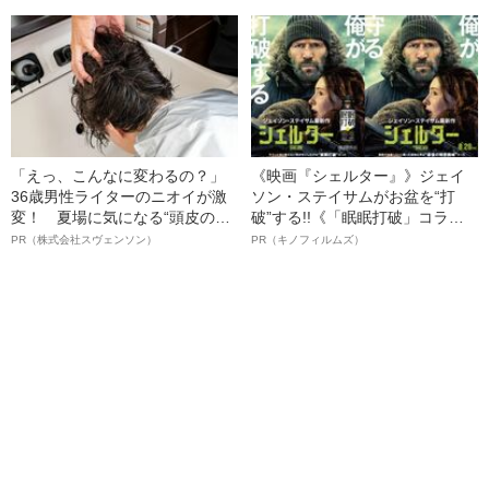
の長男が直面した「加害者家族
名優、複雑な父親像への想いを
への暴力」
語る”《日本興収70億円突破》
「えっ、こんなに変わるの？」
《映画『シェルター』》ジェイ
36歳男性ライターのニオイが激
ソン・ステイサムがお盆を“打
変！ 夏場に気になる“頭皮のニ
破”する!!《「眠眠打破」コラ
オイ”や“ベタつき”を解消す
ボ》
PR（株式会社スヴェンソン）
PR（キノフィルムズ）
る、“ウィッグのスペシャリス
ト”が生み出した徹底ケアとは