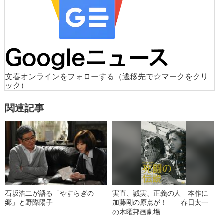
文春オンラインをフォローする
（遷移先で☆マークをクリ
ック）
関連記事
石坂浩二が語る「やすらぎの
実直、誠実、正義の人 本作に
郷」と野際陽子
加藤剛の原点が！――春日太一
の木曜邦画劇場