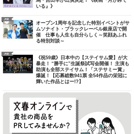
馬・吉田羊が出演決定！《映画『月がみて
いる』》
PR
オープン1周年を記念した特別イベントがサ
ムソナイト・ブラックレーベル銀座店で開
催 仕事も人生も自分らしく～笑顔あふれ
る特別対談～
PR
《祝59歳》日本中の【ステイサム愛】が大
暴走！ “勝手に”生誕祭試写会開催！ 主演も
助演も全部ステイサム！「ステサミー賞」
爆誕！【応募総数941票 全54作品の栄冠に
輝いた作品とはー!?】