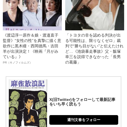
《渡辺淳一原作＆娘・渡邉直子
「トヨタの非を認める判決が出
監督》“女性の性”を真摯に描く意
る可能性は、限りなくゼロ」裁
欲作に黒木瞳・西岡德馬・吉田
判で“勝ち目がない”と伝えたけれ
羊が出演決定！《映画『月がみ
ど…《池袋暴走事故》父・飯塚
ている』》
幸三を説得できなかった「長男
の葛藤」
PR（キノフィルムズ）
X(旧Twitter)をフォローして最新記事
をいち早く読もう
週刊文春をフォロー