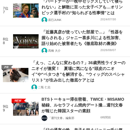
「パートナーが一晩中セックスしていて寝ら
れない」と解散に至った女子ペアも…オリン
7位
7
ピック選手村の“知られざる性事情”とは
2024/07/30
辰巳JUNK
「近藤真彦が使っていた部屋で…」「性器を
握らされる」ジャニー喜多川による性加害、
8位
8
語り始めた被害者たち《徹底取材の裏側》
2026/08/07
髙橋 大介
「えっ、こんなに変わるの？」36歳男性ライターの
PR
ニオイが激変！ 夏場に気になる“頭皮のニオ
イ”や“ベタつき”を解消する、“ウィッグのスペシャ
リスト”が生み出した徹底ケアとは
二瓶 仁志
BTSトーキョー滞在密着、TWICE・MISAMO
NEW
秘録、ルセラフィム焼肉デート撮…週刊文春
9位
9
が報じた韓国スターの素顔
6時間前
「週刊文春」編集部
「父の通夜の晩、息子を狙うジャニー氏に気