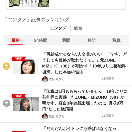
「エンタメ」記事のランキング
エンタメ
総合
最新
24時間
週間
月間
写真
「再結成するなら5人全員がいい」「でも、ど
NEW
うしても連絡が取れなくて…」元ZONE・
MIZUHO（38）が明かす「19年ぶりに芸能界
復帰」した本当の理由
13時間前
佐藤 ちひろ
「印税は1円ももらっていません」19年ぶりに
NEW
芸能界に復帰したZONE・MIZUHO（38）が
明かす、紅白3年連続出場したのに“月収8万
円”だった絶頂期
13時間前
佐藤 ちひろ
「だんだんボイトレにも呼ばれなくなっ