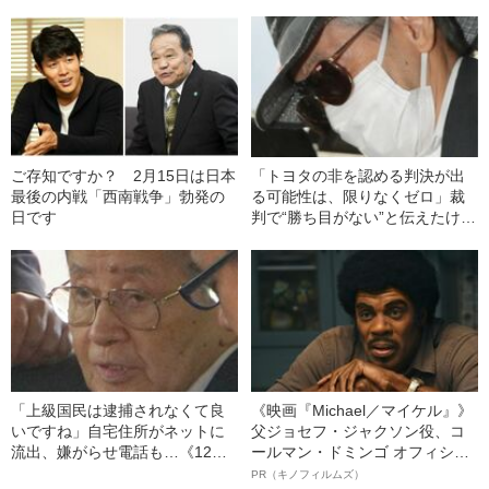
ご存知ですか？ 2月15日は日本
「トヨタの非を認める判決が出
最後の内戦「西南戦争」勃発の
る可能性は、限りなくゼロ」裁
日です
判で“勝ち目がない”と伝えたけれ
ど…《池袋暴走事故》父・飯塚
幸三を説得できなかった「長男
の葛藤」
「上級国民は逮捕されなくて良
《映画『Michael／マイケル』》
いですね」自宅住所がネットに
父ジョセフ・ジャクソン役、コ
流出、嫌がらせ電話も…《12人
ールマン・ドミンゴ オフィシャ
死傷の池袋暴走事故》飯塚幸三
ルインタビュー“観客を魅了した
PR（キノフィルムズ）