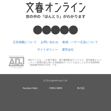
広告掲載について
お問い合わせ
動画・バナー広告について
サイトポリシー
運営会社
ABJマークは、この電子書店・電子書籍配信サービスが、著作権者からコ
ンテンツ使用許諾を得た正規版配信サービスであることを示す登録商標
（登録番号6091713号）です。
(c) Bungeishunju Ltd.
Number Web
CREA WEB
本の話