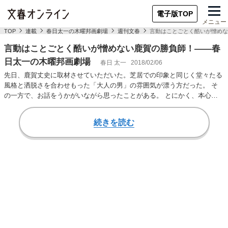
電子版TOP
メニュー
TOP
連載
春日太一の木曜邦画劇場
週刊文春
言動はことごとく酷いが憎めな
言動はことごとく酷いが憎めない鹿賀の勝負師！――春
日太一の木曜邦画劇場
春日 太一
2018/02/06
先日、鹿賀丈史に取材させていただいた。芝居での印象と同じく堂々たる
風格と洒脱さを合わせもった「大人の男」の雰囲気が漂う方だった。 そ
の一方で、お話をうかがいながら思ったことがある。 とにかく、本心の
底が読めないのだ…
続きを読む