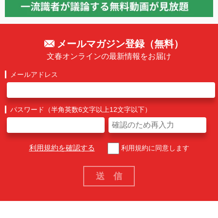
メールマガジン登録（無料）
文春オンラインの最新情報をお届け
メールアドレス
パスワード（半角英数6文字以上12文字以下）
利用規約を確認する
利用規約に同意します