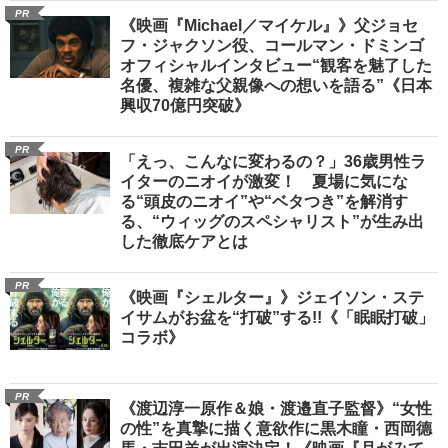
PR
《映画『Michael／マイケル』》父ジョセ
フ・ジャクソン役、コールマン・ドミンゴ
オフィシャルインタビュー“観客を魅了した
名優、複雑な父親像への想いを語る”《日本
興収70億円突破》
PR
「えっ、こんなに変わるの？」36歳男性ラ
イターのニオイが激変！ 夏場に気にな
る“頭皮のニオイ”や“ベタつき”を解消す
る、“ウィッグのスペシャリスト”が生み出
した徹底ケアとは
PR
《映画『シェルター』》ジェイソン・ステ
イサムがお盆を“打破”する!!《「眠眠打破」
コラボ》
PR
《渡辺淳一原作＆娘・渡邉直子監督》“女性
の性”を真摯に描く意欲作に黒木瞳・西岡德