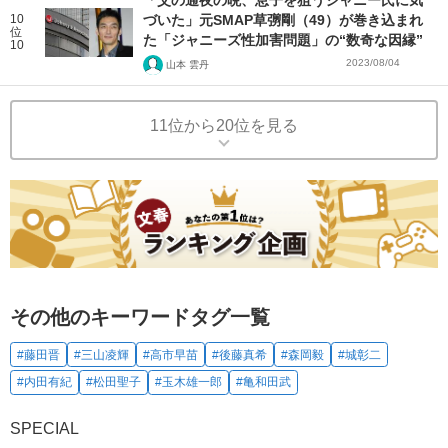
10
づいた」元SMAP草彅剛（49）が巻き込まれ
位
た「ジャニーズ性加害問題」の“数奇な因縁”
10
2023/08/04
山本 雲丹
11位から20位を見る
その他のキーワードタグ一覧
#藤田晋
#三山凌輝
#高市早苗
#後藤真希
#森岡毅
#城彰二
#内田有紀
#松田聖子
#玉木雄一郎
#亀和田武
SPECIAL