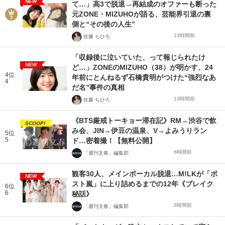
NEW
て…」高3で脱退→再結成のオファーも断った
元ZONE・MIZUHOが語る、芸能界引退の裏
側と“その後の人生”
13時間前
佐藤 ちひろ
「収録後に泣いていた、って報じられたけ
NEW
ど…」ZONEのMIZUHO（38）が明かす、24
4位
年前にとんねるず石橋貴明がつけた“強烈なあ
4
だ名”事件の真相
13時間前
佐藤 ちひろ
《BTS厳戒トーキョー滞在記》RM→渋谷で飲
SCOOP!
み会、JIN→伊豆の温泉、V→よみうりラン
5位
5
ド…密着撮！【無料公開】
6時間前
「週刊文春」編集部
観客30人、メインボーカル脱退…M!LKが「ポ
NEW
スト嵐」に上り詰めるまでの12年《ブレイク
6位
6
秘話》
6時間前
「週刊文春」編集部