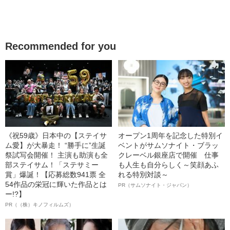
Recommended for you
《祝59歳》日本中の【ステイサ
オープン1周年を記念した特別イ
ム愛】が大暴走！ “勝手に”生誕
ベントがサムソナイト・ブラッ
祭試写会開催！ 主演も助演も全
クレーベル銀座店で開催 仕事
部ステイサム！「ステサミー
も人生も自分らしく～笑顔あふ
賞」爆誕！【応募総数941票 全
れる特別対談～
54作品の栄冠に輝いた作品とは
PR（サムソナイト・ジャパン）
ー!?】
PR（（株）キノフィルムズ）