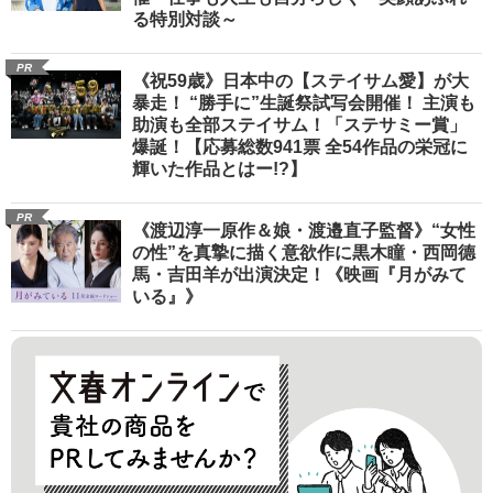
る特別対談～
PR
《祝59歳》日本中の【ステイサム愛】が大
暴走！ “勝手に”生誕祭試写会開催！ 主演も
助演も全部ステイサム！「ステサミー賞」
爆誕！【応募総数941票 全54作品の栄冠に
輝いた作品とはー!?】
PR
《渡辺淳一原作＆娘・渡邉直子監督》“女性
の性”を真摯に描く意欲作に黒木瞳・西岡德
馬・吉田羊が出演決定！《映画『月がみて
いる』》