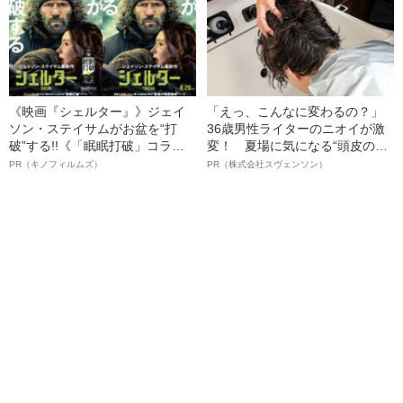
《映画『シェルター』》ジェイ
「えっ、こんなに変わるの？」
ソン・ステイサムがお盆を“打
36歳男性ライターのニオイが激
破”する!!《「眠眠打破」コラ
変！ 夏場に気になる“頭皮のニ
ボ》
オイ”や“ベタつき”を解消す
PR（キノフィルムズ）
PR（株式会社スヴェンソン）
る、“ウィッグのスペシャリス
ト”が生み出した徹底ケアとは