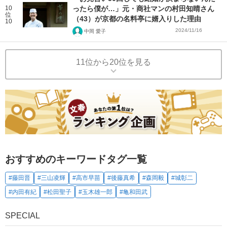
10
ったら僕が…」元・商社マンの村田知晴さん
位
（43）が京都の名料亭に婿入りした理由
10
2024/11/16
中岡 愛子
11位から20位を見る
おすすめのキーワードタグ一覧
#藤田晋
#三山凌輝
#高市早苗
#後藤真希
#森岡毅
#城彰二
#内田有紀
#松田聖子
#玉木雄一郎
#亀和田武
SPECIAL