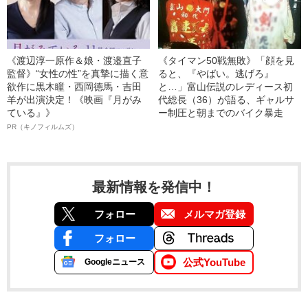
《渡辺淳一原作＆娘・渡邉直子
《タイマン50戦無敗》「顔を見
監督》“女性の性”を真摯に描く意
ると、『やばい。逃げろ』
欲作に黒木瞳・西岡德馬・吉田
と…」富山伝説のレディース初
羊が出演決定！《映画『月がみ
代総長（36）が語る、ギャルサ
ている』》
ー制圧と朝までのバイク暴走
PR（キノフィルムズ）
最新情報を発信中！
フォロー
メルマガ登録
フォロー
公式YouTube
Googleニュース