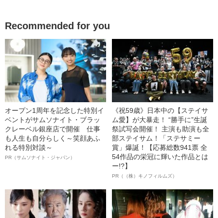
Recommended for you
オープン1周年を記念した特別イ
《祝59歳》日本中の【ステイサ
ベントがサムソナイト・ブラッ
ム愛】が大暴走！ “勝手に”生誕
クレーベル銀座店で開催 仕事
祭試写会開催！ 主演も助演も全
も人生も自分らしく～笑顔あふ
部ステイサム！「ステサミー
れる特別対談～
賞」爆誕！【応募総数941票 全
54作品の栄冠に輝いた作品とは
PR（サムソナイト・ジャパン）
ー!?】
PR（（株）キノフィルムズ）