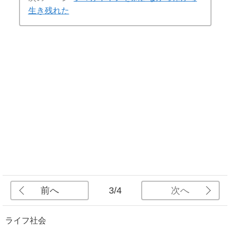
生き残れた
前へ
次へ
3/4
ライフ
社会