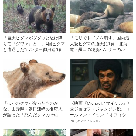
「巨大ヒグマがダダッと駆け降
「モリでトドメを刺す」国内最
りて『グワァ』と…」4回ヒグマ
大級ヒグマの脳天に1発…北海
と遭遇した“ハンター御用達”職人
道・羅臼の凄腕ハンターのルー
が最も危険を感じた瞬間
ツは“巨大トドとの死闘”
「ほかのクマが食ったものか
《映画『Michael／マイケル』》
な」山形県・朝日連峰の名狩人
父ジョセフ・ジャクソン役、コ
が語った「死んだクマのその
ールマン・ドミンゴ オフィシャ
後」
ルインタビュー“観客を魅了した
PR（キノフィルムズ）
名優、複雑な父親像への想いを
語る”《日本興収70億円突破》