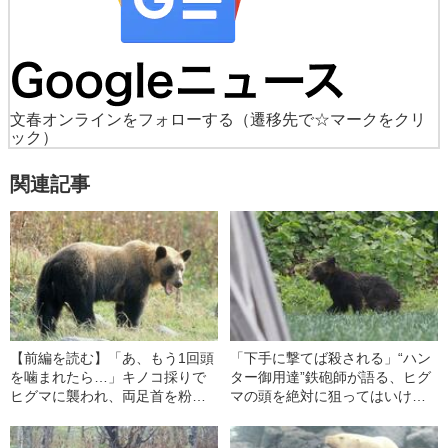
文春オンラインをフォローする
（遷移先で☆マークをクリ
ック）
関連記事
【前編を読む】「あ、もう1回頭
「下手に撃てば殺される」“ハン
を噛まれたら…」キノコ採りで
ター御用達”鉄砲師が語る、ヒグ
ヒグマに襲われ、両足首を粉砕
マの頭を絶対に狙ってはいけな
された男性はなぜ生還できたの
い理由〈夕張で遺体のそばにク
か？
マの血痕〉