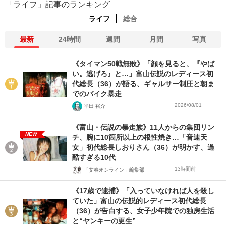
「ライフ」記事のランキング
ライフ
総合
最新
24時間
週間
月間
写真
《タイマン50戦無敗》「顔を見ると、『やば
い。逃げろ』と…」富山伝説のレディース初
代総長（36）が語る、ギャルサー制圧と朝ま
でのバイク暴走
2026/08/01
平田 裕介
《富山・伝説の暴走族》11人からの集団リン
NEW
チ、腕に10箇所以上の根性焼き…「音速天
女」初代総長しおりさん（36）が明かす、過
酷すぎる10代
13時間前
「文春オンライン」編集部
《17歳で逮捕》「入っていなければ人を殺し
ていた」富山の伝説的レディース初代総長
（36）が告白する、女子少年院での独房生活
と“ヤンキーの更生”