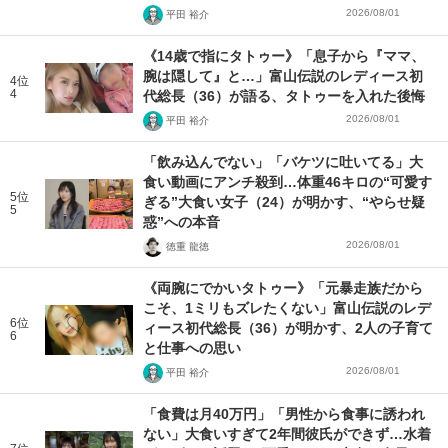
2026/08/01
平田 裕介
《14歳で指にタトゥー》「息子から『ママ、
腕は隠して』と…」富山伝説のレディース初
4位
4
代総長（36）が語る、タトゥーを入れた後悔
2026/08/01
平田 裕介
「飲み込んでない」「バケツに吐いてる」大
食い動画にアンチ殺到…体重46キロの“可愛す
5位
ぎる”大食い女子（24）が明かす、“やらせ疑
5
惑”への本音
2026/08/01
徳重 龍徳
《両腕にでかいタトゥー》「元暴走族だから
こそ、1ミリもズレたくない」富山伝説のレデ
6位
ィース初代総長（36）が明かす、2人の子育て
6
と仕事への思い
2026/08/01
平田 裕介
「食費は月40万円」「男性から食事に誘われ
ない」大食いすぎて2年間彼氏ができず…水着