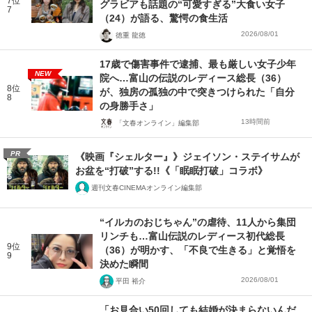
7位
グラビアも話題の“可愛すぎる”大食い女子
7
（24）が語る、驚愕の食生活
2026/08/01
徳重 龍徳
17歳で傷害事件で逮捕、最も厳しい女子少年
NEW
院へ…富山の伝説のレディース総長（36）
8位
が、独房の孤独の中で突きつけられた「自分
8
の身勝手さ」
13時間前
「文春オンライン」編集部
PR
《映画『シェルター』》ジェイソン・ステイサムが
お盆を“打破”する!!《「眠眠打破」コラボ》
週刊文春CINEMAオンライン編集部
“イルカのおじちゃん”の虐待、11人から集団
リンチも…富山伝説のレディース初代総長
9位
（36）が明かす、「不良で生きる」と覚悟を
9
決めた瞬間
2026/08/01
平田 裕介
「お見合い50回しても結婚が決まらないんだ