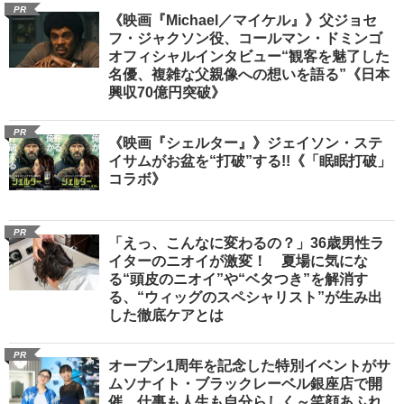
PR
《映画『Michael／マイケル』》父ジョセ
フ・ジャクソン役、コールマン・ドミンゴ
オフィシャルインタビュー“観客を魅了した
名優、複雑な父親像への想いを語る”《日本
興収70億円突破》
PR
《映画『シェルター』》ジェイソン・ステ
イサムがお盆を“打破”する!!《「眠眠打破」
コラボ》
PR
「えっ、こんなに変わるの？」36歳男性ラ
イターのニオイが激変！ 夏場に気にな
る“頭皮のニオイ”や“ベタつき”を解消す
る、“ウィッグのスペシャリスト”が生み出
した徹底ケアとは
PR
オープン1周年を記念した特別イベントがサ
ムソナイト・ブラックレーベル銀座店で開
催 仕事も人生も自分らしく～笑顔あふれ