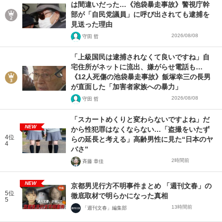
は間違いだった…《池袋暴走事故》警視庁幹
部が「自民党議員」に呼び出されても逮捕を
見送った理由
2026/08/08
守田 哲
「上級国民は逮捕されなくて良いですね」自
宅住所がネットに流出、嫌がらせ電話も…
《12人死傷の池袋暴走事故》飯塚幸三の長男
が直面した「加害者家族への暴力」
2026/08/08
守田 哲
「スカートめくりと変わらないですよね」だ
NEW
から性犯罪はなくならない…「盗撮をいたず
4位
らの延長と考える」高齢男性に見た“日本のヤ
4
バさ”
2時間前
斉藤 章佳
NEW
京都男児行方不明事件まとめ 「週刊文春」の
5位
徹底取材で明らかになった真相
5
13時間前
「週刊文春」編集部