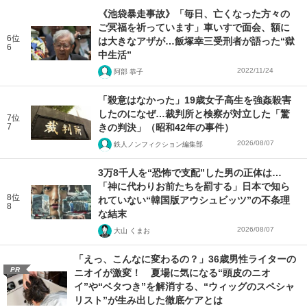
《池袋暴走事故》「毎日、亡くなった方々の
ご冥福を祈っています」車いすで面会、額に
6位
は大きなアザが…飯塚幸三受刑者が語った“獄
6
中生活”
2022/11/24
阿部 恭子
「殺意はなかった」19歳女子高生を強姦殺害
したのになぜ…裁判所と検察が対立した「驚
7位
7
きの判決」（昭和42年の事件）
2026/08/07
鉄人ノンフィクション編集部
3万8千人を“恐怖で支配”した男の正体は…
「神に代わりお前たちを罰する」日本で知ら
8位
れていない“韓国版アウシュビッツ”の不条理
8
な結末
2026/08/07
大山 くまお
「えっ、こんなに変わるの？」36歳男性ライターの
PR
ニオイが激変！ 夏場に気になる“頭皮のニオ
イ”や“ベタつき”を解消する、“ウィッグのスペシャ
リスト”が生み出した徹底ケアとは