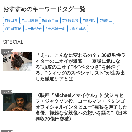
おすすめのキーワードタグ一覧
#藤田晋
#三山凌輝
#高市早苗
#後藤真希
#森岡毅
#城彰二
#内田有紀
#松田聖子
#玉木雄一郎
#亀和田武
SPECIAL
PR
「えっ、こんなに変わるの？」36歳男性ラ
イターのニオイが激変！ 夏場に気にな
る“頭皮のニオイ”や“ベタつき”を解消す
る、“ウィッグのスペシャリスト”が生み出
した徹底ケアとは
PR
《映画『Michael／マイケル』》父ジョセ
フ・ジャクソン役、コールマン・ドミンゴ
オフィシャルインタビュー“観客を魅了した
名優、複雑な父親像への想いを語る”《日本
興収70億円突破》
PR