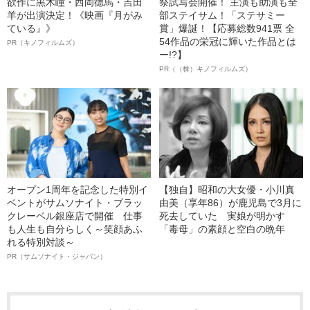
欲作に黒木瞳・西岡德馬・吉田
祭試写会開催！ 主演も助演も全
羊が出演決定！《映画『月がみ
部ステイサム！「ステサミー
ている』》
賞」爆誕！【応募総数941票 全
54作品の栄冠に輝いた作品とは
PR（キノフィルムズ）
ー!?】
PR（（株）キノフィルムズ）
オープン1周年を記念した特別イ
【独自】昭和の大女優・小川真
ベントがサムソナイト・ブラッ
由美（享年86）が鹿児島で3月に
クレーベル銀座店で開催 仕事
死去していた 実娘が明かす
も人生も自分らしく～笑顔あふ
「毒母」の素顔と空白の晩年
れる特別対談～
PR（サムソナイト・ジャパン）