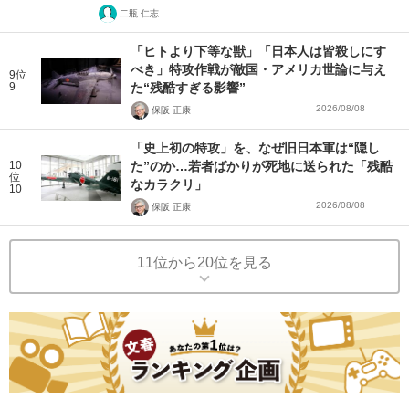
二瓶 仁志
「ヒトより下等な獣」「日本人は皆殺しにす
べき」特攻作戦が敵国・アメリカ世論に与え
9位
9
た“残酷すぎる影響”
2026/08/08
保阪 正康
「史上初の特攻」を、なぜ旧日本軍は“隠し
10
た”のか…若者ばかりが死地に送られた「残酷
位
なカラクリ」
10
2026/08/08
保阪 正康
11位から20位を見る