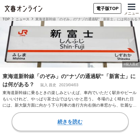
電子版TOP
メニュー
TOP
ニュース
東海道新幹線「のぞみ」の“ナゾの通過駅”「新富士」には何がある
東海道新幹線「のぞみ」の“ナゾの通過駅”「新富士」に
は何がある？
鼠入 昌史
2023/04/03
東海道新幹線に乗るときの楽しみといえば、車内でいただく駅弁やビール
もいいけれど、やっぱり富士山ではないかと思う。 冬場のよく晴れた日
には、新大阪方面に向かう下り列車の進行方向右側の車窓から、壮麗な富
士山の姿を望むこ…
続きを読む