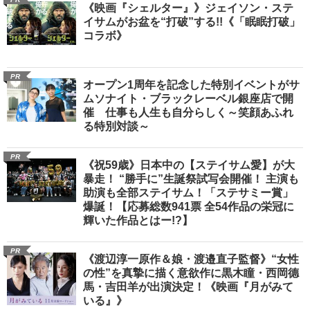
《映画『シェルター』》ジェイソン・ステ
イサムがお盆を“打破”する!!《「眠眠打破」
コラボ》
PR
オープン1周年を記念した特別イベントがサ
ムソナイト・ブラックレーベル銀座店で開
催 仕事も人生も自分らしく～笑顔あふれ
る特別対談～
PR
《祝59歳》日本中の【ステイサム愛】が大
暴走！ “勝手に”生誕祭試写会開催！ 主演も
助演も全部ステイサム！「ステサミー賞」
爆誕！【応募総数941票 全54作品の栄冠に
輝いた作品とはー!?】
PR
《渡辺淳一原作＆娘・渡邉直子監督》“女性
の性”を真摯に描く意欲作に黒木瞳・西岡德
馬・吉田羊が出演決定！《映画『月がみて
いる』》