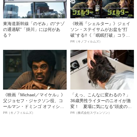
東海道新幹線「のぞみ」の“ナゾ
《映画『シェルター』》ジェイ
の通過駅”「掛川」には何があ
ソン・ステイサムがお盆を“打
る？
破”する!!《「眠眠打破」コラ
ボ》
PR（キノフィルムズ）
《映画『Michael／マイケル』》
「えっ、こんなに変わるの？」
父ジョセフ・ジャクソン役、コ
36歳男性ライターのニオイが激
ールマン・ドミンゴ オフィシャ
変！ 夏場に気になる“頭皮のニ
ルインタビュー“観客を魅了した
オイ”や“ベタつき”を解消す
PR（キノフィルムズ）
PR（株式会社スヴェンソン）
名優、複雑な父親像への想いを
る、“ウィッグのスペシャリス
語る”《日本興収70億円突破》
ト”が生み出した徹底ケアとは