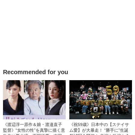
Recommended for you
《渡辺淳一原作＆娘・渡邉直子
《祝59歳》日本中の【ステイサ
監督》“女性の性”を真摯に描く意
ム愛】が大暴走！ “勝手に”生誕