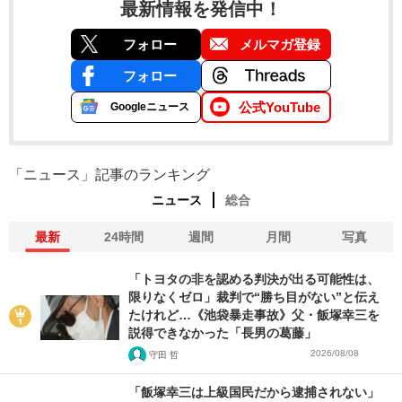
最新情報を発信中！
フォロー
メルマガ登録
フォロー
公式YouTube
Googleニュース
「ニュース」記事のランキング
ニュース
総合
最新
24時間
週間
月間
写真
「トヨタの非を認める判決が出る可能性は、
限りなくゼロ」裁判で“勝ち目がない”と伝え
たけれど…《池袋暴走事故》父・飯塚幸三を
説得できなかった「長男の葛藤」
2026/08/08
守田 哲
「飯塚幸三は上級国民だから逮捕されない」