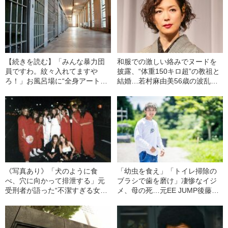
【続きを読む】「みんな暴力団
和服での激しい絡みでヌードを
員ですわ。紋々入れてますや
披露、“体重150キロ超”の教祖と
ろ！」お風呂場に“全身アート
結婚…若村麻由美56歳の波乱万
系”の人が…元吉本興業専務が見
丈
た「網走刑務所」の実態
《写真あり》「犬のように食
「幼虫を食え」「トイレ掃除の
べ、穴に向かって排泄する」元
ブラシで歯を磨け」凄惨なイジ
受刑者が語った“不潔すぎる女子
メ、母の死…元EE JUMP後藤祐
刑務所”のリアル
樹（35）が語る、刑務所での5年
間