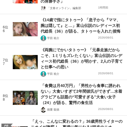
の身勝手さ」
1時間前
「文春オンライン」編集部
《14歳で指にタトゥー》「息子から『ママ、
腕は隠して』と…」富山伝説のレディース初
6位
6
代総長（36）が語る、タトゥーを入れた後悔
2026/08/01
平田 裕介
《両腕にでかいタトゥー》「元暴走族だから
こそ、1ミリもズレたくない」富山伝説のレデ
7位
ィース初代総長（36）が明かす、2人の子育て
7
と仕事への思い
2026/08/01
平田 裕介
「食費は月40万円」「男性から食事に誘われ
ない」大食いすぎて2年間彼氏ができず…水着
8位
グラビアも話題の“可愛すぎる”大食い女子
8
（24）が語る、驚愕の食生活
2026/08/01
徳重 龍徳
「えっ、こんなに変わるの？」36歳男性ライターの
PR