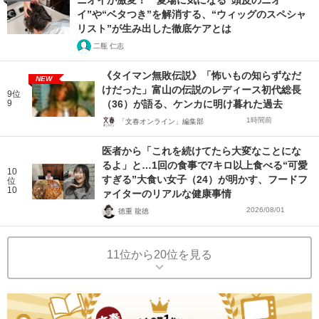
ニオイが激変！ 夏場に気になる“頭皮のニオ
イ”や“ベタつき”を解消する、“ウィッグのスペシャ
リスト”が生み出した徹底ケアとは
二瓶 仁志
《タイマン無敗伝説》「怖いもの知らずなだ
NEW
けだった」富山の伝説のレディース初代総長
9位
9
（36）が語る、ケンカに明け暮れた過去
1時間前
「文春オンライン」編集部
医者から「これを続けてたら大変なことにな
るよ」と…1回の食事で7キロ以上食べる“可愛
10
すぎる”大食い女子（24）が明かす、フードフ
位
10
ァイターのリアルな健康事情
2026/08/01
徳重 龍徳
11位から20位を見る