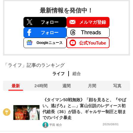
最新情報を発信中！
フォロー
メルマガ登録
フォロー
公式YouTube
Googleニュース
「ライフ」記事のランキング
ライフ
総合
最新
24時間
週間
月間
写真
《タイマン50戦無敗》「顔を見ると、『やば
い。逃げろ』と…」富山伝説のレディース初
代総長（36）が語る、ギャルサー制圧と朝ま
でのバイク暴走
2026/08/01
平田 裕介