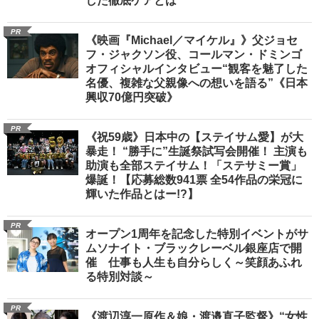
した徹底ケアとは
PR
《映画『Michael／マイケル』》父ジョセ
フ・ジャクソン役、コールマン・ドミンゴ
オフィシャルインタビュー“観客を魅了した
名優、複雑な父親像への想いを語る”《日本
興収70億円突破》
PR
《祝59歳》日本中の【ステイサム愛】が大
暴走！ “勝手に”生誕祭試写会開催！ 主演も
助演も全部ステイサム！「ステサミー賞」
爆誕！【応募総数941票 全54作品の栄冠に
輝いた作品とはー!?】
PR
オープン1周年を記念した特別イベントがサ
ムソナイト・ブラックレーベル銀座店で開
催 仕事も人生も自分らしく～笑顔あふれ
る特別対談～
PR
《渡辺淳一原作＆娘・渡邉直子監督》“女性