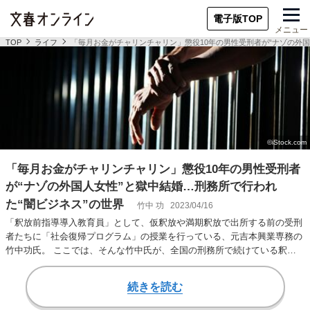
電子版TOP
メニュー
TOP
ライフ
「毎月お金がチャリンチャリン」懲役10年の男性受刑者が“ナゾの外国
「毎月お金がチャリンチャリン」懲役10年の男性受刑者
が“ナゾの外国人女性”と獄中結婚…刑務所で行われ
た“闇ビジネス”の世界
竹中 功
2023/04/16
「釈放前指導導入教育員」として、仮釈放や満期釈放で出所する前の受刑
者たちに「社会復帰プログラム」の授業を行っている、元吉本興業専務の
竹中功氏。 ここでは、そんな竹中氏が、全国の刑務所で続けている釈放
前教育の実体験をも…
続きを読む