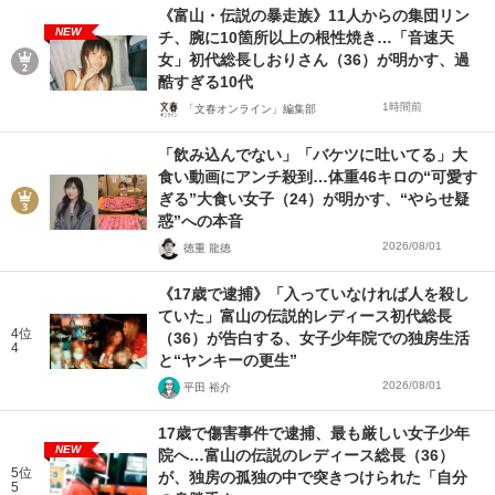
《富山・伝説の暴走族》11人からの集団リン
NEW
チ、腕に10箇所以上の根性焼き…「音速天
女」初代総長しおりさん（36）が明かす、過
酷すぎる10代
1時間前
「文春オンライン」編集部
「飲み込んでない」「バケツに吐いてる」大
食い動画にアンチ殺到…体重46キロの“可愛す
ぎる”大食い女子（24）が明かす、“やらせ疑
惑”への本音
2026/08/01
徳重 龍徳
《17歳で逮捕》「入っていなければ人を殺し
ていた」富山の伝説的レディース初代総長
4位
（36）が告白する、女子少年院での独房生活
4
と“ヤンキーの更生”
2026/08/01
平田 裕介
17歳で傷害事件で逮捕、最も厳しい女子少年
NEW
院へ…富山の伝説のレディース総長（36）
5位
が、独房の孤独の中で突きつけられた「自分
5