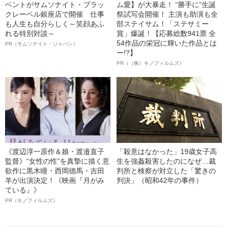
ベントがサムソナイト・ブラッ
ム愛】が大暴走！ “勝手に”生誕
クレーベル銀座店で開催 仕事
祭試写会開催！ 主演も助演も全
も人生も自分らしく～笑顔あふ
部ステイサム！「ステサミー
れる特別対談～
賞」爆誕！【応募総数941票 全
54作品の栄冠に輝いた作品とは
PR（サムソナイト・ジャパン）
ー!?】
PR（（株）キノフィルムズ）
《渡辺淳一原作＆娘・渡邉直子
「殺意はなかった」19歳女子高
監督》“女性の性”を真摯に描く意
生を強姦殺害したのになぜ…裁
欲作に黒木瞳・西岡德馬・吉田
判所と検察が対立した「驚きの
羊が出演決定！《映画『月がみ
判決」（昭和42年の事件）
ている』》
PR（キノフィルムズ）