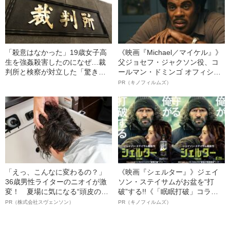
「殺意はなかった」19歳女子高
《映画『Michael／マイケル』》
生を強姦殺害したのになぜ…裁
父ジョセフ・ジャクソン役、コ
判所と検察が対立した「驚きの
ールマン・ドミンゴ オフィシャ
判決」（昭和42年の事件）
ルインタビュー“観客を魅了した
PR（キノフィルムズ）
名優、複雑な父親像への想いを
語る”《日本興収70億円突破》
「えっ、こんなに変わるの？」
《映画『シェルター』》ジェイ
36歳男性ライターのニオイが激
ソン・ステイサムがお盆を“打
変！ 夏場に気になる“頭皮のニ
破”する!!《「眠眠打破」コラ
オイ”や“ベタつき”を解消す
ボ》
PR（株式会社スヴェンソン）
PR（キノフィルムズ）
る、“ウィッグのスペシャリス
ト”が生み出した徹底ケアとは