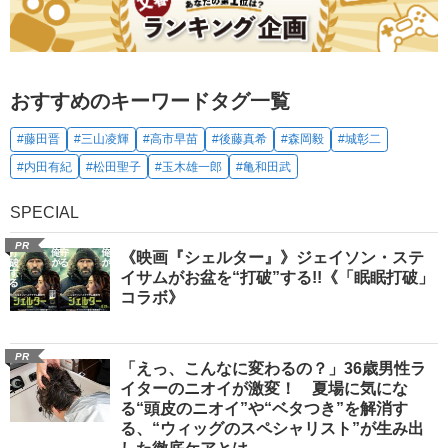
おすすめのキーワードタグ一覧
#藤田晋
#三山凌輝
#高市早苗
#後藤真希
#森岡毅
#城彰二
#内田有紀
#松田聖子
#玉木雄一郎
#亀和田武
SPECIAL
PR
《映画『シェルター』》ジェイソン・ステ
イサムがお盆を“打破”する!!《「眠眠打破」
コラボ》
PR
「えっ、こんなに変わるの？」36歳男性ラ
イターのニオイが激変！ 夏場に気にな
る“頭皮のニオイ”や“ベタつき”を解消す
る、“ウィッグのスペシャリスト”が生み出