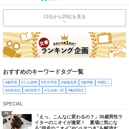
11位から20位を見る
おすすめのキーワードタグ一覧
#藤田晋
#三山凌輝
#高市早苗
#後藤真希
#森岡毅
#城彰二
#内田有紀
#松田聖子
#玉木雄一郎
#亀和田武
SPECIAL
PR
「えっ、こんなに変わるの？」36歳男性ラ
イターのニオイが激変！ 夏場に気にな
る“頭皮のニオイ”や“ベタつき”を解消す