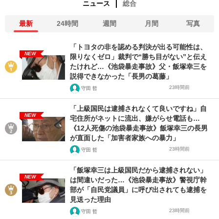
ニュース
総合
最新
24時間
週間
月間
写真
「トヨタの非を認める判決が出る可能性は、
NEW
限りなくゼロ」裁判で“勝ち目がない”と伝え
たけれど…《池袋暴走事故》父・飯塚幸三を
説得できなかった「長男の葛藤」
23時間前
守田 哲
「上級国民は逮捕されなくて良いですね」自
NEW
宅住所がネットに流出、嫌がらせ電話も…
《12人死傷の池袋暴走事故》飯塚幸三の長男
が直面した「加害者家族への暴力」
23時間前
守田 哲
「飯塚幸三は上級国民だから逮捕されない」
NEW
は間違いだった…《池袋暴走事故》警視庁幹
部が「自民党議員」に呼び出されても逮捕を
見送った理由
23時間前
守田 哲