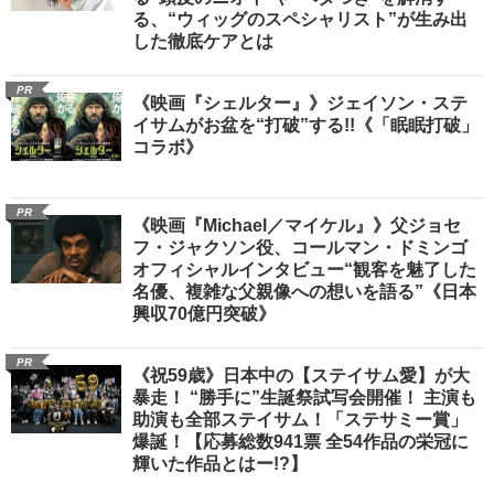
る、“ウィッグのスペシャリスト”が生み出
した徹底ケアとは
PR
《映画『シェルター』》ジェイソン・ステ
イサムがお盆を“打破”する!!《「眠眠打破」
コラボ》
PR
《映画『Michael／マイケル』》父ジョセ
フ・ジャクソン役、コールマン・ドミンゴ
オフィシャルインタビュー“観客を魅了した
名優、複雑な父親像への想いを語る”《日本
興収70億円突破》
PR
《祝59歳》日本中の【ステイサム愛】が大
暴走！ “勝手に”生誕祭試写会開催！ 主演も
助演も全部ステイサム！「ステサミー賞」
爆誕！【応募総数941票 全54作品の栄冠に
輝いた作品とはー!?】