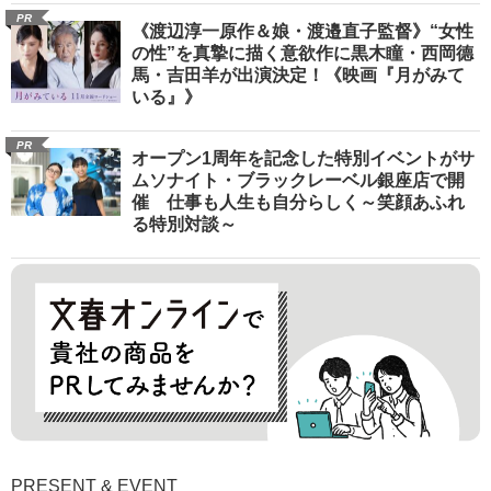
PR
《渡辺淳一原作＆娘・渡邉直子監督》“女性
の性”を真摯に描く意欲作に黒木瞳・西岡德
馬・吉田羊が出演決定！《映画『月がみて
いる』》
PR
オープン1周年を記念した特別イベントがサ
ムソナイト・ブラックレーベル銀座店で開
催 仕事も人生も自分らしく～笑顔あふれ
る特別対談～
PRESENT & EVENT