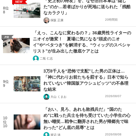
「史上初の特攻」を、なぜ旧日本軍は“隠し
NEW
た”のか…若者ばかりが死地に送られた「残酷
8位
8
なカラクリ」
20時間前
保阪 正康
「えっ、こんなに変わるの？」36歳男性ライターの
PR
ニオイが激変！ 夏場に気になる“頭皮のニオ
イ”や“ベタつき”を解消する、“ウィッグのスペシャ
リスト”が生み出した徹底ケアとは
二瓶 仁志
3万8千人を“恐怖で支配”した男の正体は…
「神に代わりお前たちを罰する」日本で知ら
9位
れていない“韓国版アウシュビッツ”の不条理
9
な結末
2026/08/07
大山 くまお
「おい、見ろ、あれも敗残兵だ」“国のた
め”に戦った兵士を待ち受けていた小学生の心
10
無い嘲笑…戦争に翻弄された男が帰郷先で味
位
10
わった“どん底の屈辱”とは
2026/08/08
渡辺 清