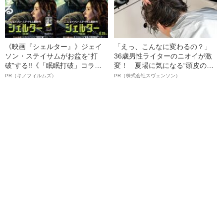
《映画『シェルター』》ジェイ
「えっ、こんなに変わるの？」
ソン・ステイサムがお盆を“打
36歳男性ライターのニオイが激
破”する!!《「眠眠打破」コラ
変！ 夏場に気になる“頭皮のニ
ボ》
オイ”や“ベタつき”を解消す
PR（キノフィルムズ）
PR（株式会社スヴェンソン）
る、“ウィッグのスペシャリス
ト”が生み出した徹底ケアとは