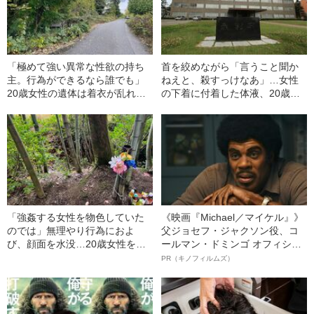
「極めて強い異常な性欲の持ち
首を絞めながら「言うこと聞か
主。行為ができるなら誰でも」
ねえと、殺すっけなあ」…女性
20歳女性の遺体は着衣が乱れ胸
の下着に付着した体液、20歳女
が露出…“死刑求刑”の真相
性を殺害した“真犯人”は
「強姦する女性を物色していた
《映画『Michael／マイケル』》
のでは」無理やり行為におよ
父ジョセフ・ジャクソン役、コ
び、顔面を水没…20歳女性を惨
ールマン・ドミンゴ オフィシャ
殺した男の“衝撃的な答え”
ルインタビュー“観客を魅了した
PR（キノフィルムズ）
名優、複雑な父親像への想いを
語る”《日本興収70億円突破》