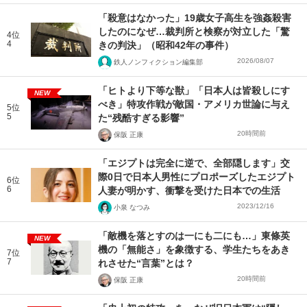
「殺意はなかった」19歳女子高生を強姦殺害
したのになぜ…裁判所と検察が対立した「驚
4位
4
きの判決」（昭和42年の事件）
2026/08/07
鉄人ノンフィクション編集部
「ヒトより下等な獣」「日本人は皆殺しにす
NEW
べき」特攻作戦が敵国・アメリカ世論に与え
5位
5
た“残酷すぎる影響”
20時間前
保阪 正康
「エジプトは完全に逆で、全部隠します」交
際0日で日本人男性にプロポーズしたエジプト
6位
6
人妻が明かす、衝撃を受けた日本での生活
2023/12/16
小泉 なつみ
「敵機を落とすのは一にも二にも…」東條英
NEW
機の「無能さ」を象徴する、学生たちをあき
7位
7
れさせた“言葉”とは？
20時間前
保阪 正康