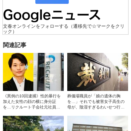
文春オンラインをフォローする
（遷移先で☆マークをクリ
ック）
関連記事
《異例の10回逮捕》性的暴行を
葬儀場職員が「娘の遺体の胸
加えた女性の顔の横に身分証
を…」それでも被害女子高生の
を…リクルート子会社元社員
母が、陰湿すぎるわいせつ行為
（31）が“睡眠薬で強制性交”
を“知ってよかった”理由
押収したスマホ動画で明らかに
なった“異常な手口”