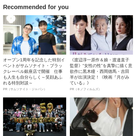
Recommended for you
オープン1周年を記念した特別イ
《渡辺淳一原作＆娘・渡邉直子
ベントがサムソナイト・ブラッ
監督》“女性の性”を真摯に描く意
クレーベル銀座店で開催 仕事
欲作に黒木瞳・西岡德馬・吉田
も人生も自分らしく～笑顔あふ
羊が出演決定！《映画『月がみ
れる特別対談～
ている』》
PR（サムソナイト・ジャパン）
PR（キノフィルムズ）