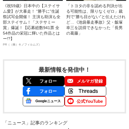
《祝59歳》日本中の【ステイサ
「トヨタの非を認める判決が出
ム愛】が大暴走！ “勝手に”生誕
る可能性は、限りなくゼロ」裁
祭試写会開催！ 主演も助演も全
判で“勝ち目がない”と伝えたけれ
部ステイサム！「ステサミー
ど…《池袋暴走事故》父・飯塚
賞」爆誕！【応募総数941票 全
幸三を説得できなかった「長男
54作品の栄冠に輝いた作品とは
の葛藤」
ー!?】
PR（（株）キノフィルムズ）
最新情報を発信中！
フォロー
メルマガ登録
フォロー
公式YouTube
Googleニュース
「ニュース」記事のランキング