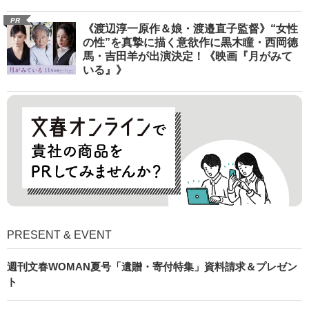
PR
《渡辺淳一原作＆娘・渡邉直子監督》“女性
の性”を真摯に描く意欲作に黒木瞳・西岡德
馬・吉田羊が出演決定！《映画『月がみて
いる』》
PRESENT & EVENT
週刊文春WOMAN夏号「遺贈・寄付特集」資料請求＆プレゼン
ト