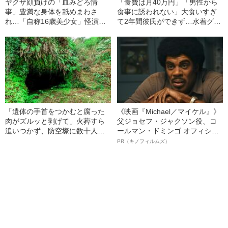
ヤクザ顔負けの「血みどろ情
「食費は月40万円」「男性から
事」豊満な身体を舐めまわさ
食事に誘われない」大食いすぎ
れ…「自称16歳美少女」怪演
て2年間彼氏ができず…水着グラ
中、かたせ梨乃（69）の美しす
ビアも話題の“可愛すぎる”大食い
ぎる“熟れ方”
女子（24）が語る、驚愕の食生
活
「遺体の手首をつかむと腐った
《映画『Michael／マイケル』》
肉がズルッと剥げて」火葬すら
父ジョセフ・ジャクソン役、コ
追いつかず、防空壕に数十人
ールマン・ドミンゴ オフィシャ
を“集団土葬”…この世の地獄を見
ルインタビュー“観客を魅了した
PR（キノフィルムズ）
た少年兵が明かした“過酷すぎる
名優、複雑な父親像への想いを
任務”とは
語る”《日本興収70億円突破》