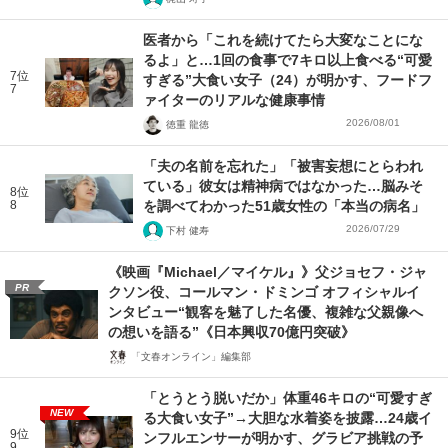
医者から「これを続けてたら大変なことにな
るよ」と…1回の食事で7キロ以上食べる“可愛
7位
すぎる”大食い女子（24）が明かす、フードフ
7
ァイターのリアルな健康事情
2026/08/01
徳重 龍徳
「夫の名前を忘れた」「被害妄想にとらわれ
ている」彼女は精神病ではなかった…脳みそ
8位
8
を調べてわかった51歳女性の「本当の病名」
2026/07/29
下村 健寿
《映画『Michael／マイケル』》父ジョセフ・ジャ
PR
クソン役、コールマン・ドミンゴ オフィシャルイ
ンタビュー“観客を魅了した名優、複雑な父親像へ
の想いを語る”《日本興収70億円突破》
「文春オンライン」編集部
「とうとう脱いだか」体重46キロの“可愛すぎ
NEW
る大食い女子”→大胆な水着姿を披露…24歳イ
9位
ンフルエンサーが明かす、グラビア挑戦の予
9