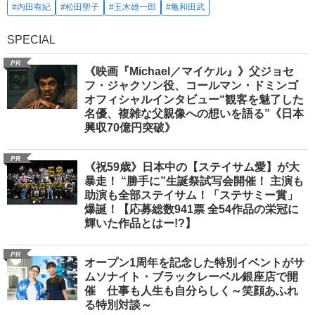
#内田有紀
#松田聖子
#玉木雄一郎
#亀和田武
SPECIAL
PR
《映画『Michael／マイケル』》父ジョセ
フ・ジャクソン役、コールマン・ドミンゴ
オフィシャルインタビュー“観客を魅了した
名優、複雑な父親像への想いを語る”《日本
興収70億円突破》
PR
《祝59歳》日本中の【ステイサム愛】が大
暴走！ “勝手に”生誕祭試写会開催！ 主演も
助演も全部ステイサム！「ステサミー賞」
爆誕！【応募総数941票 全54作品の栄冠に
輝いた作品とはー!?】
PR
オープン1周年を記念した特別イベントがサ
ムソナイト・ブラックレーベル銀座店で開
催 仕事も人生も自分らしく～笑顔あふれ
る特別対談～