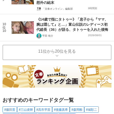
想外の結末
9時間前
「文春オンライン」編集部
《14歳で指にタトゥー》「息子から『ママ、
10
腕は隠して』と…」富山伝説のレディース初
位
代総長（36）が語る、タトゥーを入れた後悔
10
2026/08/01
平田 裕介
11位から20位を見る
おすすめのキーワードタグ一覧
#藤田晋
#三山凌輝
#高市早苗
#後藤真希
#森岡毅
#城彰二