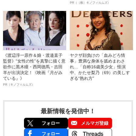
PR（（株）キノフィルムズ）
《渡辺淳一原作＆娘・渡邉直子
ヤクザ顔負けの「血みどろ情
監督》“女性の性”を真摯に描く意
事」豊満な身体を舐めまわさ
欲作に黒木瞳・西岡德馬・吉田
れ…「自称16歳美少女」怪演
羊が出演決定！《映画『月がみ
中、かたせ梨乃（69）の美しす
ている』》
ぎる“熟れ方”
PR（キノフィルムズ）
最新情報を発信中！
フォロー
メルマガ登録
フォロー