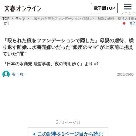
電子版TOP
メニュー
TOP
ライフ
「殴られた痕をファンデーションで隠した」母親の虐待、繰り返す離婚
#1
#2
「殴られた痕をファンデーションで隠した」母親の虐待、繰
り返す離婚…水商売嫌いだった“銀座のママ”が上京前に抱え
ていた“闇”
『日本の水商売 法哲学者、夜の街を歩く』より #1
谷口 功一
2023/05/05
2
/3
ページ目
この記事を1ページ目から読む