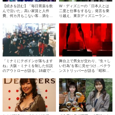
【続きを読む】「毎日胃薬を飲
W・ディズニーの「日本人とは
んで泣いた」高い家賃と人件
二度と仕事をするな」発言を乗
費、何カ月もこない客…酒を呑
り越え、東京ディズニーランド
めない“銀座のママ”が夜の街で経
を完成に導いた1人の女性 舞台
験した“苦難”
はわずか13坪の銀座の高級クラ
ブ《きょう開園40周年》
「ミナミにテポドンが落ちます
舞台上で男女が交わり、“生々し
ね」大阪・ミナミを制した伝説
い行為”を客に見せつけ…ベテラ
のアウトローが語る、18歳で“ヤ
ンストリッパーが語る「昭和期
クザの会長”に叩き込まれた“2つ
ストリップ劇場」のリアル
の鉄則”