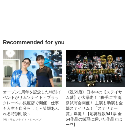
Recommended for you
オープン1周年を記念した特別イ
《祝59歳》日本中の【ステイサ
ベントがサムソナイト・ブラッ
ム愛】が大暴走！ “勝手に”生誕
クレーベル銀座店で開催 仕事
祭試写会開催！ 主演も助演も全
も人生も自分らしく～笑顔あふ
部ステイサム！「ステサミー
れる特別対談～
賞」爆誕！【応募総数941票 全
54作品の栄冠に輝いた作品とは
PR（サムソナイト・ジャパン）
ー!?】