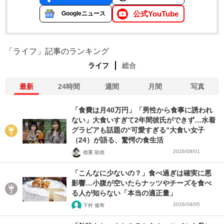
公式YouTube
Googleニュース
「ライフ」記事のランキング
ライフ
総合
最新
24時間
週間
月間
写真
「食費は月40万円」「男性から食事に誘われ
ない」大食いすぎて2年間彼氏ができず…水着
グラビアも話題の“可愛すぎる”大食い女子
（24）が語る、驚愕の食生活
2026/08/01
徳重 龍徳
「こんなに少ないの？」食べ過ぎは確実に悪
影響…小腹が空いたらナッツやチーズを食べ
る人が知らない「本当の適正量」
2026/08/05
下村 健寿