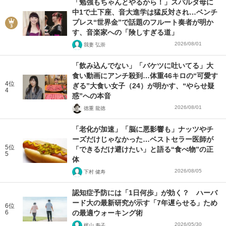
「勉強もちゃんとやるから！」スパルタ母に
中1で土下座、音大進学は猛反対され…ベンチ
プレス“世界金”で話題のフルート奏者が明か
す、音楽家への「険しすぎる道」
2026/08/01
我妻 弘崇
「飲み込んでない」「バケツに吐いてる」大
食い動画にアンチ殺到…体重46キロの“可愛す
4位
ぎる”大食い女子（24）が明かす、“やらせ疑
4
惑”への本音
2026/08/01
徳重 龍徳
「老化が加速」「脳に悪影響も」ナッツやチ
ーズだけじゃなかった…ベストセラー医師が
5位
「できるだけ避けたい」と語る“食べ物”の正
5
体
2026/08/05
下村 健寿
認知症予防には「1日何歩」が効く？ ハーバ
ード大の最新研究が示す「7年遅らせる」ため
6位
6
の最適ウォーキング術
2026/05/30
梶山 寿子