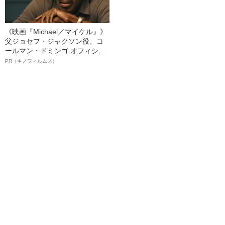
《映画『Michael／マイケル』》
父ジョセフ・ジャクソン役、コ
ールマン・ドミンゴ オフィシャ
ルインタビュー“観客を魅了した
PR（キノフィルムズ）
名優、複雑な父親像への想いを
語る”《日本興収70億円突破》