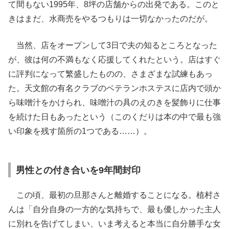
て間もない1995年、8坪の店舗からの出発である。このと
きはまだ、水商売をやるつもりは一切なかったのだが。
当然、店をオープンして3日で夫の知るところとなった
が、彼は何の不満もなく応援してくれたという。店はすぐ
に評判になって繁盛したものの、さまざまな試練もあっ
た。天文館の有名クラブのベテランホステスに店内で頭か
ら味噌汁をかけられ、味噌汁の具のえのきを髪飾りに仕事
を続けた日もあったという（このくだりは本の中で最も強
い印象を残す箇所の1つである……）。
男性との付き合いを9年間封印
この頃、最初の旦那さんと離婚することになる。植村さ
んは「自分自身の一方的な気持ちで、最も優しかった主人
に別れを告げてしまい、いま考えると本当に自分勝手な女