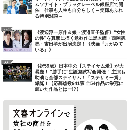
ムソナイト・ブラックレーベル銀座店で開
催 仕事も人生も自分らしく～笑顔あふれ
る特別対談～
PR
《渡辺淳一原作＆娘・渡邉直子監督》“女性
の性”を真摯に描く意欲作に黒木瞳・西岡德
馬・吉田羊が出演決定！《映画『月がみて
いる』》
PR
《祝59歳》日本中の【ステイサム愛】が大
暴走！ “勝手に”生誕祭試写会開催！ 主演も
助演も全部ステイサム！「ステサミー賞」
爆誕！【応募総数941票 全54作品の栄冠に
輝いた作品とはー!?】