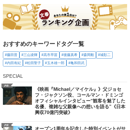
おすすめのキーワードタグ一覧
#藤田晋
#三山凌輝
#高市早苗
#後藤真希
#森岡毅
#城彰二
#内田有紀
#松田聖子
#玉木雄一郎
#亀和田武
SPECIAL
PR
《映画『Michael／マイケル』》父ジョセ
フ・ジャクソン役、コールマン・ドミンゴ
オフィシャルインタビュー“観客を魅了した
名優、複雑な父親像への想いを語る”《日本
興収70億円突破》
PR
オープン1周年を記念した特別イベントがサ