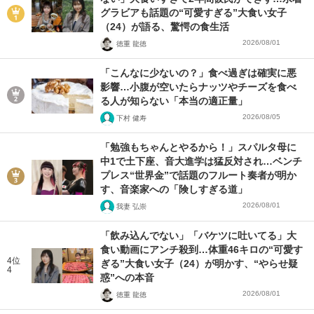
グラビアも話題の“可愛すぎる”大食い女子
（24）が語る、驚愕の食生活
2026/08/01
徳重 龍徳
「こんなに少ないの？」食べ過ぎは確実に悪
影響…小腹が空いたらナッツやチーズを食べ
る人が知らない「本当の適正量」
2026/08/05
下村 健寿
「勉強もちゃんとやるから！」スパルタ母に
中1で土下座、音大進学は猛反対され…ベンチ
プレス“世界金”で話題のフルート奏者が明か
す、音楽家への「険しすぎる道」
2026/08/01
我妻 弘崇
「飲み込んでない」「バケツに吐いてる」大
食い動画にアンチ殺到…体重46キロの“可愛す
4位
ぎる”大食い女子（24）が明かす、“やらせ疑
4
惑”への本音
2026/08/01
徳重 龍徳