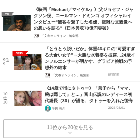
《映画『Michael／マイケル』》父ジョセフ・ジャ
PR
クソン役、コールマン・ドミンゴ オフィシャルイ
ンタビュー“観客を魅了した名優、複雑な父親像へ
の想いを語る”《日本興収70億円突破》
「文春オンライン」編集部
「とうとう脱いだか」体重46キロの“可愛すぎ
NEW
る大食い女子”→大胆な水着姿を披露…24歳イ
9位
ンフルエンサーが明かす、グラビア挑戦の予
9
想外の結末
8時間前
「文春オンライン」編集部
《14歳で指にタトゥー》「息子から『ママ、
10
腕は隠して』と…」富山伝説のレディース初
位
代総長（36）が語る、タトゥーを入れた後悔
10
2026/08/01
平田 裕介
11位から20位を見る