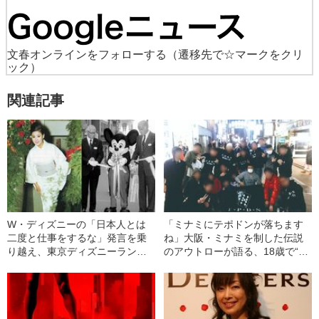
文春オンラインをフォローする
（遷移先で☆マークをクリ
ック）
関連記事
W・ディズニーの「日本人とは
「ミナミにテポドンが落ちます
二度と仕事をするな」発言を乗
ね」大阪・ミナミを制した伝説
り越え、東京ディズニーランド
のアウトローが語る、18歳で“ヤ
を完成に導いた1人の女性 舞台
クザの会長”に叩き込まれた“2つ
はわずか13坪の銀座の高級クラ
の鉄則”
ブ《きょう開園40周年》