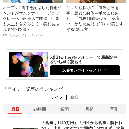
オープン1周年を記念した特別イ
ヤクザ顔負けの「血みどろ情
ベントがサムソナイト・ブラッ
事」豊満な身体を舐めまわさ
クレーベル銀座店で開催 仕事
れ…「自称16歳美少女」怪演
も人生も自分らしく～笑顔あふ
中、かたせ梨乃（69）の美しす
れる特別対談～
ぎる“熟れ方”
PR（サムソナイト・ジャパン）
X(旧Twitter)をフォローして最新記事
をいち早く読もう
文春オンラインをフォロー
「ライフ」記事のランキング
ライフ
総合
最新
24時間
週間
月間
写真
「食費は月40万円」「男性から食事に誘われ
ない」大食いすぎて2年間彼氏ができず…水着