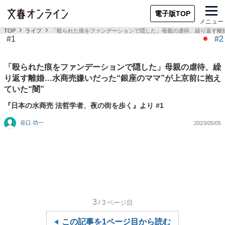
電子版TOP
メニュー
TOP
ライフ
「殴られた痕をファンデーションで隠した」母親の虐待、繰り返す離婚
#1
#2
「殴られた痕をファンデーションで隠した」母親の虐待、繰
り返す離婚…水商売嫌いだった“銀座のママ”が上京前に抱え
ていた“闇”
『日本の水商売 法哲学者、夜の街を歩く』より #1
谷口 功一
2023/05/05
3
/3
ページ目
この記事を1ページ目から読む