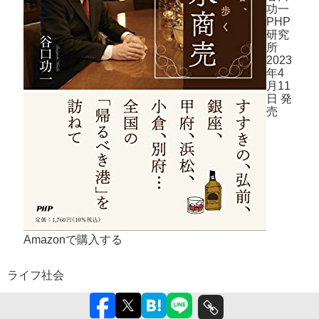
功一
PHP
研究
所
2023
年4
月11
日 発
売
Amazonで購入する
ライフ
社会