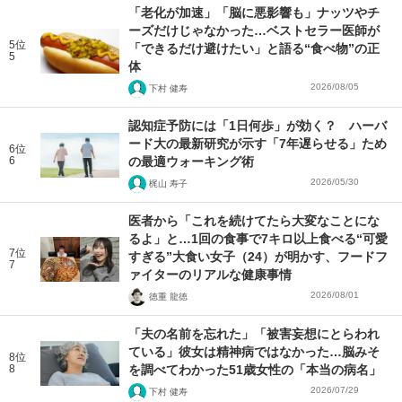
「老化が加速」「脳に悪影響も」ナッツやチ
ーズだけじゃなかった…ベストセラー医師が
5位
「できるだけ避けたい」と語る“食べ物”の正
5
体
2026/08/05
下村 健寿
認知症予防には「1日何歩」が効く？ ハーバ
ード大の最新研究が示す「7年遅らせる」ため
6位
6
の最適ウォーキング術
2026/05/30
梶山 寿子
医者から「これを続けてたら大変なことにな
るよ」と…1回の食事で7キロ以上食べる“可愛
7位
すぎる”大食い女子（24）が明かす、フードフ
7
ァイターのリアルな健康事情
2026/08/01
徳重 龍徳
「夫の名前を忘れた」「被害妄想にとらわれ
ている」彼女は精神病ではなかった…脳みそ
8位
8
を調べてわかった51歳女性の「本当の病名」
2026/07/29
下村 健寿