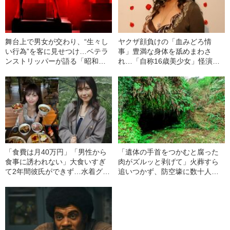
舞台上で男女が交わり、“生々し
ヤクザ顔負けの「血みどろ情
い行為”を客に見せつけ…ベテラ
事」豊満な身体を舐めまわさ
ンストリッパーが語る「昭和期
れ…「自称16歳美少女」怪演
ストリップ劇場」のリアル
中、かたせ梨乃（69）の美しす
ぎる“熟れ方”
「食費は月40万円」「男性から
「遺体の手首をつかむと腐った
食事に誘われない」大食いすぎ
肉がズルッと剥げて」火葬すら
て2年間彼氏ができず…水着グラ
追いつかず、防空壕に数十人
ビアも話題の“可愛すぎる”大食い
を“集団土葬”…この世の地獄を見
女子（24）が語る、驚愕の食生
た少年兵が明かした“過酷すぎる
活
任務”とは