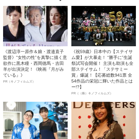
《渡辺淳一原作＆娘・渡邉直子
《祝59歳》日本中の【ステイサ
監督》“女性の性”を真摯に描く意
ム愛】が大暴走！ “勝手に”生誕
欲作に黒木瞳・西岡德馬・吉田
祭試写会開催！ 主演も助演も全
羊が出演決定！《映画『月がみ
部ステイサム！「ステサミー
ている』》
賞」爆誕！【応募総数941票 全
54作品の栄冠に輝いた作品とは
PR（キノフィルムズ）
ー!?】
PR（（株）キノフィルムズ）