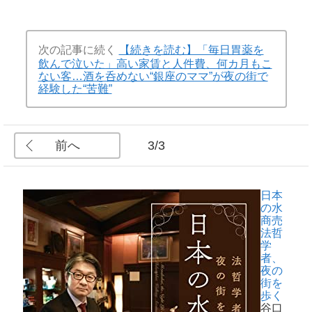
次の記事に続く
【続きを読む】「毎日胃薬を
飲んで泣いた」高い家賃と人件費、何カ月もこ
ない客…酒を呑めない“銀座のママ”が夜の街で
経験した“苦難”
前へ
3/3
日本
の水
商売
法哲
学
者、
夜の
街を
歩く
谷口