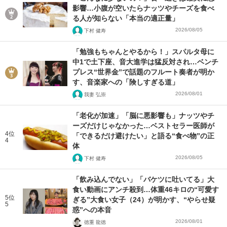
影響…小腹が空いたらナッツやチーズを食べ
る人が知らない「本当の適正量」
2026/08/05
下村 健寿
「勉強もちゃんとやるから！」スパルタ母に
中1で土下座、音大進学は猛反対され…ベンチ
プレス“世界金”で話題のフルート奏者が明か
す、音楽家への「険しすぎる道」
2026/08/01
我妻 弘崇
「老化が加速」「脳に悪影響も」ナッツやチ
ーズだけじゃなかった…ベストセラー医師が
4位
「できるだけ避けたい」と語る“食べ物”の正
4
体
2026/08/05
下村 健寿
「飲み込んでない」「バケツに吐いてる」大
食い動画にアンチ殺到…体重46キロの“可愛す
5位
ぎる”大食い女子（24）が明かす、“やらせ疑
5
惑”への本音
2026/08/01
徳重 龍徳