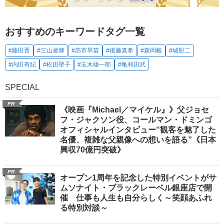
おすすめのキーワードタグ一覧
#藤田晋
#三山凌輝
#高市早苗
#後藤真希
#森岡毅
#城彰二
#内田有紀
#松田聖子
#玉木雄一郎
#亀和田武
SPECIAL
PR
《映画『Michael／マイケル』》父ジョセ
フ・ジャクソン役、コールマン・ドミンゴ
オフィシャルインタビュー“観客を魅了した
名優、複雑な父親像への想いを語る”《日本
興収70億円突破》
PR
オープン1周年を記念した特別イベントがサ
ムソナイト・ブラックレーベル銀座店で開
催 仕事も人生も自分らしく～笑顔あふれ
る特別対談～