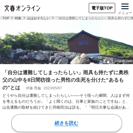
電子版TOP
メニュー
TOP
特集
山はおそろしい
「自分は遭難してしまったらしい」雨具も持たずに奥
「自分は遭難してしまったらしい」雨具も持たずに奥秩
父の山中を8日間彷徨った男性の生死を分けた“あるも
の”とは
伊藤 秀倫
2023/05/07
どうやら自分は遭難してしまったらしい――そう悟った瞬間、人はまず何
を考えるものだろうか。「よく聞くのは、仕事と家族のことですね」と、
山岳遭難の取材を続けてきた羽根田治は語る。「『明日大事な会議がある
から、何が何でも…
続きを読む