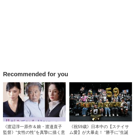
Recommended for you
《渡辺淳一原作＆娘・渡邉直子
《祝59歳》日本中の【ステイサ
監督》“女性の性”を真摯に描く意
ム愛】が大暴走！ “勝手に”生誕