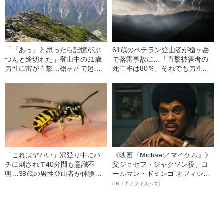
「『あっ』と思ったら記憶がぷ
61歳のベテラン登山者が槍ヶ岳
つんと途切れた」登山中の61歳
で落雷事故に…「直撃被害者の
男性に雷が直撃…槍ヶ岳で起き
死亡率は80％」それでも男性が
た“衝撃事故”の一部始終
奇跡的に助かった“意外な理由”
「これはヤバい」沢登り中にハ
《映画『Michael／マイケル』》
チに刺されて40分間も意識不
父ジョセフ・ジャクソン役、コ
明…38歳の男性登山者が体験し
ールマン・ドミンゴ オフィシャ
た“ハチ毒”の恐怖
ルインタビュー“観客を魅了した
PR（キノフィルムズ）
名優、複雑な父親像への想いを
語る”《日本興収70億円突破》