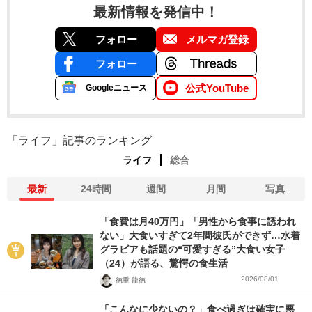
最新情報を発信中！
フォロー
メルマガ登録
フォロー
公式YouTube
Googleニュース
「ライフ」記事のランキング
ライフ
総合
最新
24時間
週間
月間
写真
「食費は月40万円」「男性から食事に誘われ
ない」大食いすぎて2年間彼氏ができず…水着
グラビアも話題の“可愛すぎる”大食い女子
（24）が語る、驚愕の食生活
2026/08/01
徳重 龍徳
「こんなに少ないの？」食べ過ぎは確実に悪