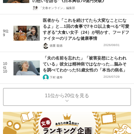
の想いを語る”《日本興収70億円突破》
「文春オンライン」編集部
医者から「これを続けてたら大変なことにな
るよ」と…1回の食事で7キロ以上食べる“可愛
9位
すぎる”大食い女子（24）が明かす、フードフ
9
ァイターのリアルな健康事情
2026/08/01
徳重 龍徳
「夫の名前を忘れた」「被害妄想にとらわれ
10
ている」彼女は精神病ではなかった…脳みそ
位
を調べてわかった51歳女性の「本当の病名」
10
2026/07/29
下村 健寿
11位から20位を見る