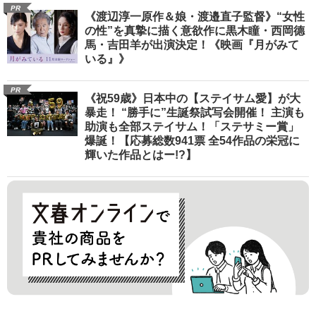
PR
《渡辺淳一原作＆娘・渡邉直子監督》“女性
の性”を真摯に描く意欲作に黒木瞳・西岡德
馬・吉田羊が出演決定！《映画『月がみて
いる』》
PR
《祝59歳》日本中の【ステイサム愛】が大
暴走！ “勝手に”生誕祭試写会開催！ 主演も
助演も全部ステイサム！「ステサミー賞」
爆誕！【応募総数941票 全54作品の栄冠に
輝いた作品とはー!?】