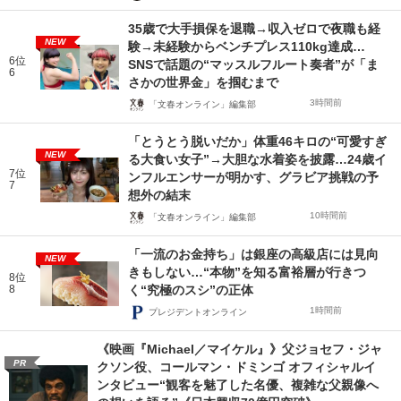
35歳で大手損保を退職→収入ゼロで夜職も経
NEW
験→未経験からベンチプレス110kg達成…
6位
SNSで話題の“マッスルフルート奏者”が「ま
6
さかの世界金」を掴むまで
3時間前
「文春オンライン」編集部
「とうとう脱いだか」体重46キロの“可愛すぎ
NEW
る大食い女子”→大胆な水着姿を披露…24歳イ
7位
ンフルエンサーが明かす、グラビア挑戦の予
7
想外の結末
10時間前
「文春オンライン」編集部
「一流のお金持ち」は銀座の高級店には見向
NEW
きもしない…“本物”を知る富裕層が行きつ
8位
8
く“究極のスシ”の正体
1時間前
プレジデントオンライン
《映画『Michael／マイケル』》父ジョセフ・ジャ
PR
クソン役、コールマン・ドミンゴ オフィシャルイ
ンタビュー“観客を魅了した名優、複雑な父親像へ