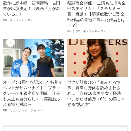
欲作に黒木瞳・西岡德馬・吉田
祭試写会開催！ 主演も助演も全
羊が出演決定！《映画『月がみ
部ステイサム！「ステサミー
ている』》
賞」爆誕！【応募総数941票 全
54作品の栄冠に輝いた作品とは
PR（キノフィルムズ）
ー!?】
PR（（株）キノフィルムズ）
オープン1周年を記念した特別イ
ヤクザ顔負けの「血みどろ情
ベントがサムソナイト・ブラッ
事」豊満な身体を舐めまわさ
クレーベル銀座店で開催 仕事
れ…「自称16歳美少女」怪演
も人生も自分らしく～笑顔あふ
中、かたせ梨乃（69）の美しす
れる特別対談～
ぎる“熟れ方”
PR（サムソナイト・ジャパン）