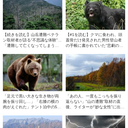
【続きを読む】山岳遭難ベテラ
【#1を読む】クマに食われ、頭
ン取材者が語る“不思議な体験”…
蓋骨だけ発見された男性登山者
「遭難して亡くなってしまう」
の手帳に書かれていた“悲劇の真
民間救助隊員が出会った登山者
相”…秩父の山中で何が起こった
の共通点は
のか
「足元で黒い大きな生き物が両
「あの人、一度もこっちを振り
腕を振り回し…」「右膝の横の
返らない」“山の遭難”取材の直
肉がえぐれた」テント泊中の50
後、ライターが“妙な女性”に出会
代女性を襲った“真夜中の暴走グ
った話
マ”