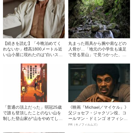
【続きを読む】「今晩泊めてく
丸まった雨具から腕や肩などの
れないか」標高1800メートル近
人骨が…「地元の小学生も遠足
い山小屋に現れたのは“白いスー
で登る里山」で見つかった、遭
ツの爬虫類顔の男”…山小屋主人
難者の“意外な身元”
が恐怖した「ヤバい客」の正体
「普通の頂上だった」弱冠25歳
《映画『Michael／マイケル』》
で誰も登頂したことのない山を
父ジョセフ・ジャクソン役、コ
制した登山家が“山をやめてしま
ールマン・ドミンゴ オフィシャ
った”ワケ
ルインタビュー“観客を魅了した
PR（キノフィルムズ）
名優、複雑な父親像への想いを