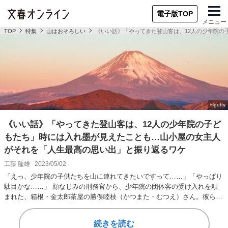
電子版TOP
メニュー
TOP
特集
山はおそろしい
《いい話》「やってきた登山客は、12人の少年院の
《いい話》「やってきた登山客は、12人の少年院の子ど
もたち」時には入れ墨が見えたことも…山小屋の女主人
がそれを「人生最高の思い出」と振り返るワケ
工藤 隆雄
2023/05/02
「えっ、少年院の子供たちを山に連れてきたいですって……」「やっぱり
駄目かな……」 顔なじみの刑務官から、少年院の団体客の受け入れを頼
まれた、箱根・金太郎茶屋の勝俣睦枝（かつまた・むつえ）さん。彼らを
受け入れたことで、…
続きを読む