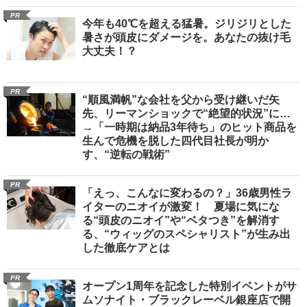
PR
今年も40℃を超える猛暑。ジリジリとした
暑さが頭皮にダメージを。あなたの抜け毛
大丈夫！？
PR
“順風満帆”な会社を父から受け継いだ矢
先、リーマンショックで“絶望的状況”に…
→「一時期は納品3年待ち」のヒット商品を
生んで危機を脱した四代目社長が明か
す、“逆転の戦術”
PR
「えっ、こんなに変わるの？」36歳男性ラ
イターのニオイが激変！ 夏場に気にな
る“頭皮のニオイ”や“ベタつき”を解消す
る、“ウィッグのスペシャリスト”が生み出
した徹底ケアとは
PR
オープン1周年を記念した特別イベントがサ
ムソナイト・ブラックレーベル銀座店で開