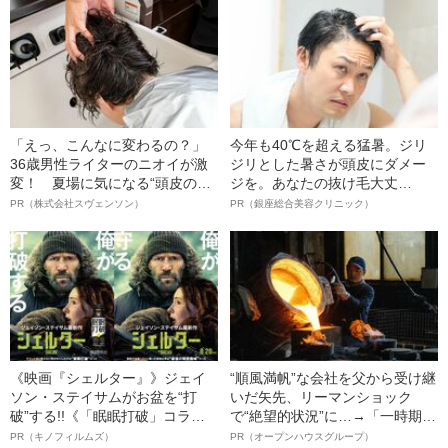
語る”《日本興収70億円突破》
「えっ、こんなに変わるの？」
今年も40℃を超える猛暑。ジリ
36歳男性ライターのニオイが激
ジリとした暑さが頭皮にダメー
変！ 夏場に気になる“頭皮のニ
ジを。あなたの抜け毛大丈
オイ”や“ベタつき”を解消す
夫！？
PR（株式会社スヴェンソン）
PR（銀座総合美容クリニック）
る、“ウィッグのスペシャリス
ト”が生み出した徹底ケアとは
《映画『シェルター』》ジェイ
“順風満帆”な会社を父から受け継
ソン・ステイサムがお盆を“打
いだ矢先、リーマンショック
破”する!!《「眠眠打破」コラ
で“絶望的状況”に…→「一時期は
ボ》
納品3年待ち」のヒット商品を生
PR（キノフィルムズ）
PR（オープンハウスグループ）