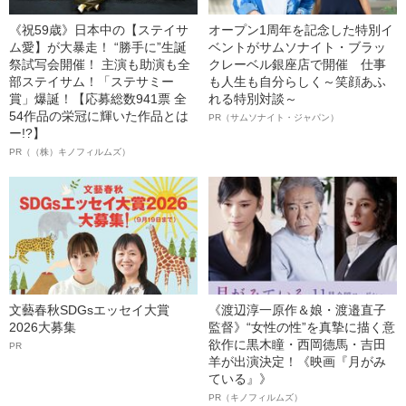
《祝59歳》日本中の【ステイサ
オープン1周年を記念した特別イ
ム愛】が大暴走！ “勝手に”生誕
ベントがサムソナイト・ブラッ
祭試写会開催！ 主演も助演も全
クレーベル銀座店で開催 仕事
部ステイサム！「ステサミー
も人生も自分らしく～笑顔あふ
賞」爆誕！【応募総数941票 全
れる特別対談～
54作品の栄冠に輝いた作品とは
PR（サムソナイト・ジャパン）
ー!?】
PR（（株）キノフィルムズ）
文藝春秋SDGsエッセイ大賞
《渡辺淳一原作＆娘・渡邉直子
2026大募集
監督》“女性の性”を真摯に描く意
欲作に黒木瞳・西岡德馬・吉田
PR
羊が出演決定！《映画『月がみ
ている』》
PR（キノフィルムズ）