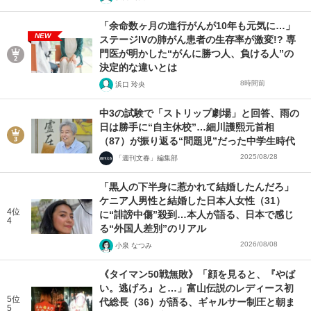
「余命数ヶ月の進行がんが10年も元気に…」
NEW
ステージIVの肺がん患者の生存率が激変!? 専
門医が明かした“がんに勝つ人、負ける人”の
決定的な違いとは
8時間前
浜口 玲央
中3の試験で「ストリップ劇場」と回答、雨の
日は勝手に“自主休校”…細川護熙元首相
（87）が振り返る“問題児”だった中学生時代
2025/08/28
「週刊文春」編集部
「黒人の下半身に惹かれて結婚したんだろ」
ケニア人男性と結婚した日本人女性（31）
4位
に“誹謗中傷”殺到…本人が語る、日本で感じ
4
る“外国人差別”のリアル
2026/08/08
小泉 なつみ
《タイマン50戦無敗》「顔を見ると、『やば
い。逃げろ』と…」富山伝説のレディース初
5位
代総長（36）が語る、ギャルサー制圧と朝ま
5