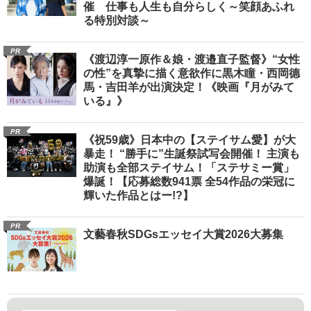
催 仕事も人生も自分らしく～笑顔あふれ
る特別対談～
PR
《渡辺淳一原作＆娘・渡邉直子監督》“女性
の性”を真摯に描く意欲作に黒木瞳・西岡德
馬・吉田羊が出演決定！《映画『月がみて
いる』》
PR
《祝59歳》日本中の【ステイサム愛】が大
暴走！ “勝手に”生誕祭試写会開催！ 主演も
助演も全部ステイサム！「ステサミー賞」
爆誕！【応募総数941票 全54作品の栄冠に
輝いた作品とはー!?】
PR
文藝春秋SDGsエッセイ大賞2026大募集