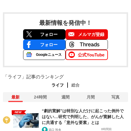
最新情報を発信中！
フォロー
メルマガ登録
フォロー
公式YouTube
Googleニュース
「ライフ」記事のランキング
ライフ
総合
最新
24時間
週間
月間
写真
“劇的寛解”は特別な人だけに起こった例外で
NEW
はない…研究で判明した、がんが寛解した人
に共通する「意外な要素」とは
8時間前
浜口 玲央