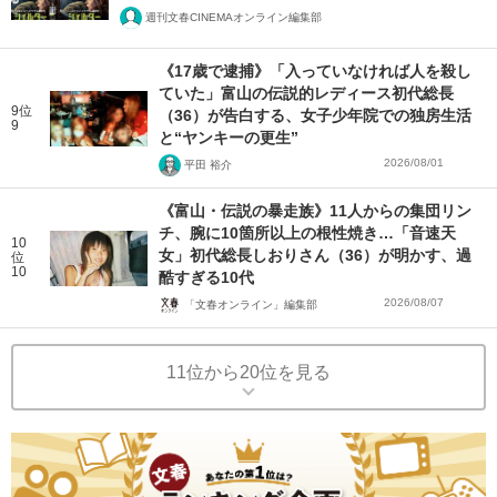
週刊文春CINEMAオンライン編集部
《17歳で逮捕》「入っていなければ人を殺し
ていた」富山の伝説的レディース初代総長
9位
（36）が告白する、女子少年院での独房生活
9
と“ヤンキーの更生”
2026/08/01
平田 裕介
《富山・伝説の暴走族》11人からの集団リン
チ、腕に10箇所以上の根性焼き…「音速天
10
女」初代総長しおりさん（36）が明かす、過
位
10
酷すぎる10代
2026/08/07
「文春オンライン」編集部
11位から20位を見る