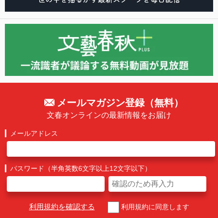
メールマガジン登録（無料）
文春オンラインの最新情報をお届け
メールアドレス
パスワード（半角英数6文字以上12文字以下）
利用規約を確認する
利用規約に同意します