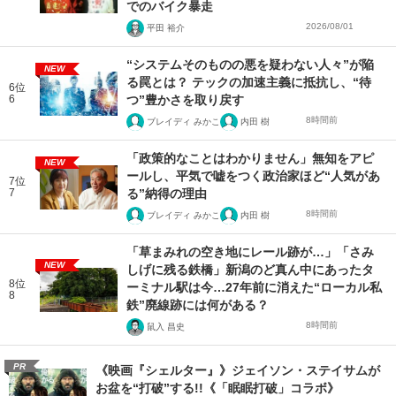
でのバイク暴走
2026/08/01
平田 裕介
“システムそのものの悪を疑わない人々”が陥
NEW
る罠とは？ テックの加速主義に抵抗し、“待
6位
6
つ”豊かさを取り戻す
8時間前
ブレイディ みかこ
内田 樹
「政策的なことはわかりません」無知をアピ
NEW
ールし、平気で嘘をつく政治家ほど“人気があ
7位
7
る”納得の理由
8時間前
ブレイディ みかこ
内田 樹
「草まみれの空き地にレール跡が…」「さみ
NEW
しげに残る鉄橋」新潟のど真ん中にあったタ
8位
ーミナル駅は今…27年前に消えた“ローカル私
8
鉄”廃線跡には何がある？
8時間前
鼠入 昌史
PR
《映画『シェルター』》ジェイソン・ステイサムが
お盆を“打破”する!!《「眠眠打破」コラボ》