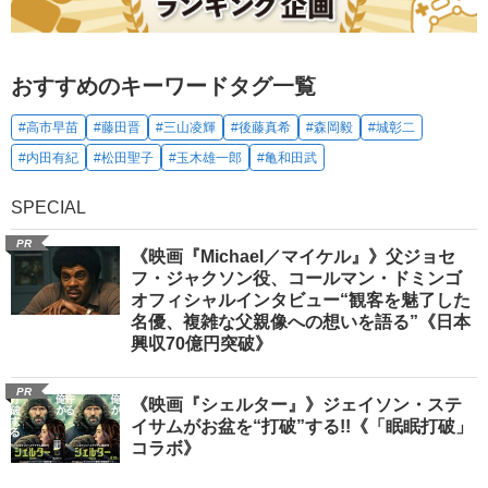
おすすめのキーワードタグ一覧
#高市早苗
#藤田晋
#三山凌輝
#後藤真希
#森岡毅
#城彰二
#内田有紀
#松田聖子
#玉木雄一郎
#亀和田武
SPECIAL
PR
《映画『Michael／マイケル』》父ジョセ
フ・ジャクソン役、コールマン・ドミンゴ
オフィシャルインタビュー“観客を魅了した
名優、複雑な父親像への想いを語る”《日本
興収70億円突破》
PR
《映画『シェルター』》ジェイソン・ステ
イサムがお盆を“打破”する!!《「眠眠打破」
コラボ》