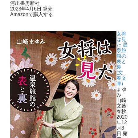
河出書房新社
2023年4月6日 発売
Amazonで購入する
女将
は見
た 温
泉旅
館の
表と
裏
(文
春文
庫)
まゆ
み,
山崎
文藝
春秋
2020
年12
月8
日 発