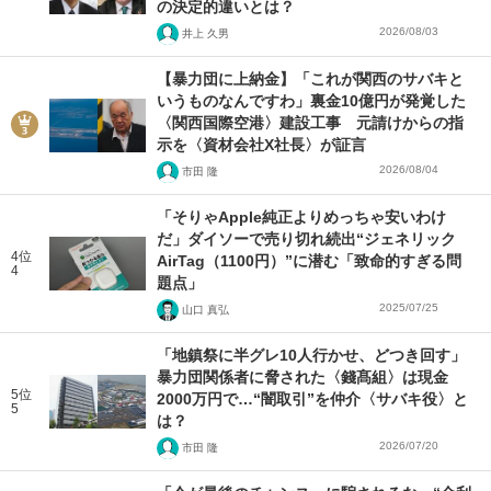
の決定的違いとは？
2026/08/03
井上 久男
【暴力団に上納金】「これが関西のサバキと
いうものなんですわ」裏金10億円が発覚した
〈関西国際空港〉建設工事 元請けからの指
示を〈資材会社X社長〉が証言
2026/08/04
市田 隆
「そりゃApple純正よりめっちゃ安いわけ
だ」ダイソーで売り切れ続出“ジェネリック
4位
AirTag（1100円）”に潜む「致命的すぎる問
4
題点」
2025/07/25
山口 真弘
「地鎮祭に半グレ10人行かせ、どつき回す」
暴力団関係者に脅された〈錢髙組〉は現金
5位
2000万円で…“闇取引”を仲介〈サバキ役〉と
5
は？
2026/07/20
市田 隆