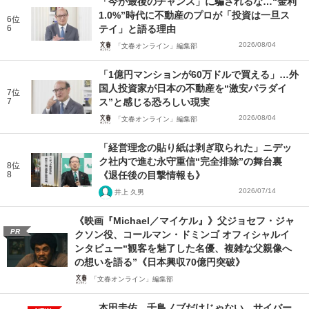
「今が最後のチャンス」に騙されるな…“金利
1.0%”時代に不動産のプロが「投資は一旦ス
6位
6
テイ」と語る理由
2026/08/04
「文春オンライン」編集部
「1億円マンションが60万ドルで買える」…外
国人投資家が日本の不動産を“激安パラダイ
7位
7
ス”と感じる恐ろしい現実
2026/08/04
「文春オンライン」編集部
「経営理念の貼り紙は剥ぎ取られた」ニデッ
ク社内で進む永守重信“完全排除”の舞台裏
8位
8
《退任後の目撃情報も》
2026/07/14
井上 久男
《映画『Michael／マイケル』》父ジョセフ・ジャ
PR
クソン役、コールマン・ドミンゴ オフィシャルイ
ンタビュー“観客を魅了した名優、複雑な父親像へ
の想いを語る”《日本興収70億円突破》
「文春オンライン」編集部
本田圭佑、千鳥ノブだけじゃない…サイバー