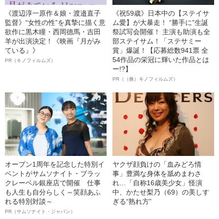
《渡辺淳一原作＆娘・渡邉直子
《祝59歳》日本中の【ステイサ
監督》“女性の性”を真摯に描く意
ム愛】が大暴走！ “勝手に”生誕
欲作に黒木瞳・西岡德馬・吉田
祭試写会開催！ 主演も助演も全
羊が出演決定！《映画『月がみ
部ステイサム！「ステサミー
ている』》
賞」爆誕！【応募総数941票 全
54作品の栄冠に輝いた作品とは
PR（キノフィルムズ）
ー!?】
PR（（株）キノフィルムズ）
オープン1周年を記念した特別イ
ヤクザ顔負けの「血みどろ情
ベントがサムソナイト・ブラッ
事」豊満な身体を舐めまわさ
クレーベル銀座店で開催 仕事
れ…「自称16歳美少女」怪演
も人生も自分らしく～笑顔あふ
中、かたせ梨乃（69）の美しす
れる特別対談～
ぎる“熟れ方”
PR（サムソナイト・ジャパン）