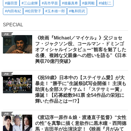
#藤田晋
#三山凌輝
#高市早苗
#後藤真希
#森岡毅
#城彰二
#内田有紀
#松田聖子
#玉木雄一郎
#亀和田武
SPECIAL
PR
《映画『Michael／マイケル』》父ジョセ
フ・ジャクソン役、コールマン・ドミンゴ
オフィシャルインタビュー“観客を魅了した
名優、複雑な父親像への想いを語る”《日本
興収70億円突破》
PR
《祝59歳》日本中の【ステイサム愛】が大
暴走！ “勝手に”生誕祭試写会開催！ 主演も
助演も全部ステイサム！「ステサミー賞」
爆誕！【応募総数941票 全54作品の栄冠に
輝いた作品とはー!?】
PR
《渡辺淳一原作＆娘・渡邉直子監督》“女性
の性”を真摯に描く意欲作に黒木瞳・西岡德
馬・吉田羊が出演決定！《映画『月がみて