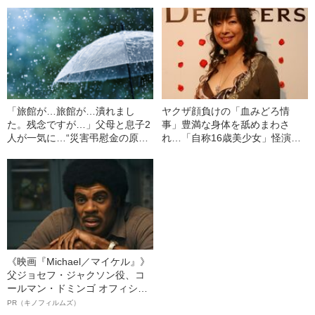
「旅館が…旅館が…潰れまし
ヤクザ顔負けの「血みどろ情
た。残念ですが…」父母と息子2
事」豊満な身体を舐めまわさ
人が一気に…“災害弔慰金の原
れ…「自称16歳美少女」怪演
点”となった壮絶な被害体験
中、かたせ梨乃（69）の美しす
ぎる“熟れ方”
《映画『Michael／マイケル』》
父ジョセフ・ジャクソン役、コ
ールマン・ドミンゴ オフィシャ
ルインタビュー“観客を魅了した
PR（キノフィルムズ）