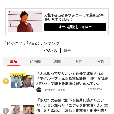
X(旧Twitter)をフォローして最新記事
をいち早く読もう
オール讀物をフォロー
「ビジネス」記事のランキング
ビジネス
総合
最新
24時間
週間
月間
写真
「ぶん殴ってやりたい」背任で逮捕された
SCOOP!
「夢グループ」元企画宣伝部長（49）が壮絶
パワハラで部下を退職に追い込んでいた
2024/05/30
「週刊文春」編集部
「あなたの失敗は部下を信用し過ぎたこと
だ」と言い放った〈ニデック創業者〉永守重
信 師と崇めた〈京セラ創業者〉稲盛和夫と