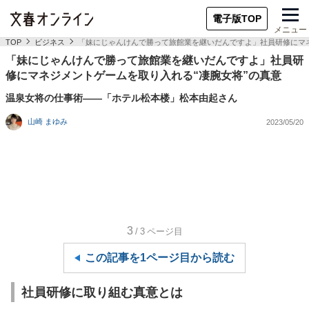
電子版TOP
メニュー
TOP
ビジネス
「妹にじゃんけんで勝って旅館業を継いだんですよ」社員研修にマネ
「妹にじゃんけんで勝って旅館業を継いだんですよ」社員研
修にマネジメントゲームを取り入れる“凄腕女将”の真意
温泉女将の仕事術――「ホテル松本楼」松本由起さん
山崎 まゆみ
2023/05/20
3
/3
ページ目
この記事を1ページ目から読む
社員研修に取り組む真意とは