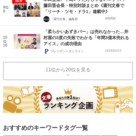
NEW
藤田晋会長・特別対談まとめ《週刊文春で
9位
9
「リーチ・ツモ・ドラ1」連載中》
9時間前
「週刊文春」編集部
「柔らかいあずきバー」は売れなかった…井
10
村屋の3度の失敗でわかる「年間3億本売れる
位
アイス」の成功理由
10
2026/02/13
プレジデントオンライン
11位から20位を見る
おすすめのキーワードタグ一覧