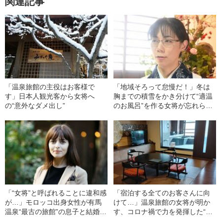
関連記事
「温泉旅館の主役はお客様で
「地域そろって怠慢だ！」冬は
す」日本人観光客から女将へ
胸までの積雪をかき分けて“適温
の“意外なダメ出し”
のお風呂”を作る女将が忘れられ
ない、“ある客の言葉”
「“女将”と呼ばれることに違和感
「宿泊する全てのお客さんに向
が…」モロッコ出身女性が有馬
けて…」温泉旅館の女将が明か
温泉“最古の旅館”の息子と結婚し
す、コロナ禍で力を発揮した“2
て“期待された役割”
つのおもてなし”