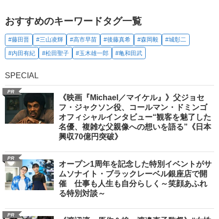
おすすめのキーワードタグ一覧
#藤田晋
#三山凌輝
#高市早苗
#後藤真希
#森岡毅
#城彰二
#内田有紀
#松田聖子
#玉木雄一郎
#亀和田武
SPECIAL
PR
《映画『Michael／マイケル』》父ジョセ
フ・ジャクソン役、コールマン・ドミンゴ
オフィシャルインタビュー“観客を魅了した
名優、複雑な父親像への想いを語る”《日本
興収70億円突破》
PR
オープン1周年を記念した特別イベントがサ
ムソナイト・ブラックレーベル銀座店で開
催 仕事も人生も自分らしく～笑顔あふれ
る特別対談～
PR