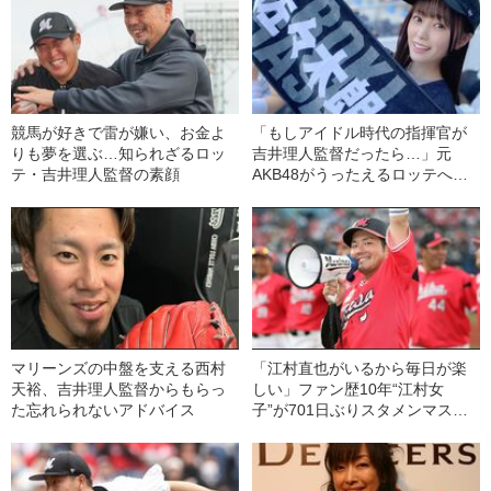
競馬が好きで雷が嫌い、お金よ
「もしアイドル時代の指揮官が
りも夢を選ぶ…知られざるロッ
吉井理人監督だったら…」元
テ・吉井理人監督の素顔
AKB48がうったえるロッテへの
熱い思い
マリーンズの中盤を支える西村
「江村直也がいるから毎日が楽
天裕、吉井理人監督からもらっ
しい」ファン歴10年“江村女
た忘れられないアドバイス
子”が701日ぶりスタメンマスク
に歓喜した日