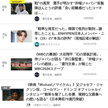
SCOOP!
戦”の真実 選手が明かす“井端ジャパン”首脳
6位
陣ほんとうの評価「良い距離感だったコーチ
6
は…」
18時間前
「週刊文春」編集部
「軽率な発言だった」韓国で批判が殺到→謝
罪したことも…ENHYPEN日本人メンバー・ニ
7位
7
キ（19）の“本当の評判”〈現地記者が解説〉
2024/12/09
吉崎 エイジーニョ
《WBCの裏側》大谷翔平「幻の登板計画」、
侍ジャパンが語る「井口新監督」「井端ジャ
8位
パンの総括」…「週刊文春」が報じた
8
WBC2026スクープ
2026/08/05
「週刊文春」編集部
《映画『Michael／マイケル』》父ジョセフ・ジャ
PR
クソン役、コールマン・ドミンゴ オフィシャルイ
ンタビュー“観客を魅了した名優、複雑な父親像へ
の想いを語る”《日本興収70億円突破》
「文春オンライン」編集部