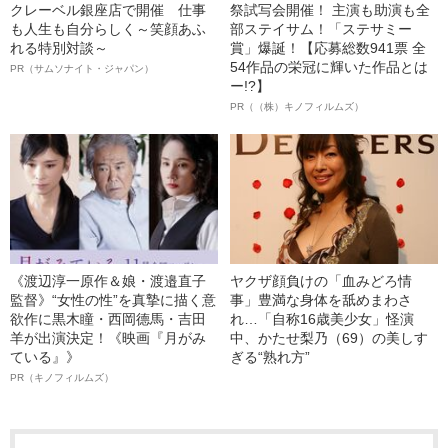
クレーベル銀座店で開催 仕事
祭試写会開催！ 主演も助演も全
も人生も自分らしく～笑顔あふ
部ステイサム！「ステサミー
れる特別対談～
賞」爆誕！【応募総数941票 全
54作品の栄冠に輝いた作品とは
PR（サムソナイト・ジャパン）
ー!?】
PR（（株）キノフィルムズ）
《渡辺淳一原作＆娘・渡邉直子
ヤクザ顔負けの「血みどろ情
監督》“女性の性”を真摯に描く意
事」豊満な身体を舐めまわさ
欲作に黒木瞳・西岡德馬・吉田
れ…「自称16歳美少女」怪演
羊が出演決定！《映画『月がみ
中、かたせ梨乃（69）の美しす
ている』》
ぎる“熟れ方”
PR（キノフィルムズ）