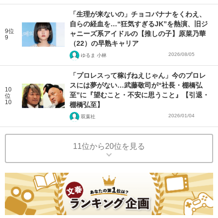
「生理が来ないの」チョコバナナをくわえ、
自らの経血を…“狂気すぎるJK”を熱演、旧ジ
9位
ャニーズ系アイドルの【推しの子】原菜乃華
9
（22）の早熟キャリア
2026/08/05
ゆるま 小林
「プロレスって稼げねえじゃん」今のプロレ
スには夢がない…武藤敬司が“社長・棚橋弘
10
至”に『望むこと・不安に思うこと』【引退・
位
10
棚橋弘至】
2026/01/04
双葉社
11位から20位を見る