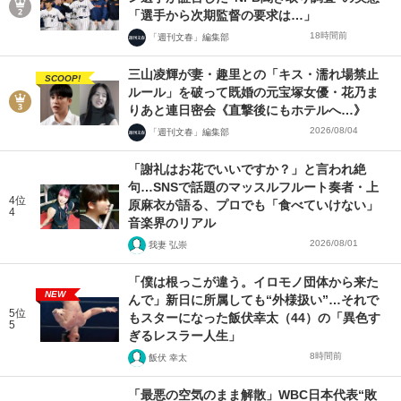
「選手から次期監督の要求は…」
18時間前
「週刊文春」編集部
三山凌輝が妻・趣里との「キス・濡れ場禁止
SCOOP!
ルール」を破って既婚の元宝塚女優・花乃ま
りあと連日密会《直撃後にもホテルへ…》
2026/08/04
「週刊文春」編集部
「謝礼はお花でいいですか？」と言われ絶
句…SNSで話題のマッスルフルート奏者・上
4位
原麻衣が語る、プロでも「食べていけない」
4
音楽界のリアル
2026/08/01
我妻 弘崇
「僕は根っこが違う。イロモノ団体から来た
NEW
んで」新日に所属しても“外様扱い”…それで
5位
もスターになった飯伏幸太（44）の「異色す
5
ぎるレスラー人生」
8時間前
飯伏 幸太
「最悪の空気のまま解散」WBC日本代表“敗