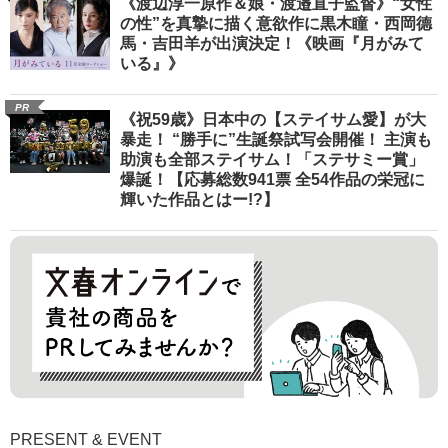
《渡辺淳一原作＆娘・渡邉直子監督》“女性
の性”を真摯に描く意欲作に黒木瞳・西岡德
馬・吉田羊が出演決定！《映画『月がみて
いる』》
PR
《祝59歳》日本中の【ステイサム愛】が大
暴走！ “勝手に”生誕祭試写会開催！ 主演も
助演も全部ステイサム！「ステサミー賞」
爆誕！【応募総数941票 全54作品の栄冠に
輝いた作品とはー!?】
PRESENT & EVENT