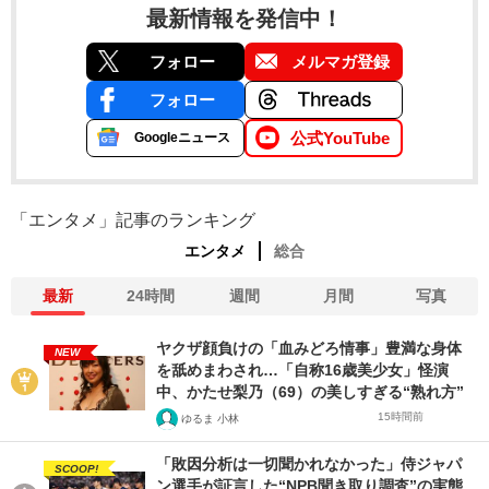
最新情報を発信中！
フォロー
メルマガ登録
フォロー
公式YouTube
Googleニュース
「エンタメ」記事のランキング
エンタメ
総合
最新
24時間
週間
月間
写真
ヤクザ顔負けの「血みどろ情事」豊満な身体
NEW
を舐めまわされ…「自称16歳美少女」怪演
中、かたせ梨乃（69）の美しすぎる“熟れ方”
15時間前
ゆるま 小林
「敗因分析は一切聞かれなかった」侍ジャパ
SCOOP!
ン選手が証言した“NPB聞き取り調査”の実態