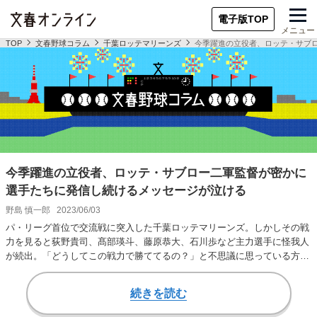
電子版TOP
メニュー
TOP
文春野球コラム
千葉ロッテマリーンズ
今季躍進の立役者、ロッテ・サブ
今季躍進の立役者、ロッテ・サブロー二軍監督が密かに
選手たちに発信し続けるメッセージが泣ける
野島 慎一郎
2023/06/03
パ・リーグ首位で交流戦に突入した千葉ロッテマリーンズ。しかしその戦
力を見ると荻野貴司、髙部瑛斗、藤原恭大、石川歩など主力選手に怪我人
が続出。「どうしてこの戦力で勝ててるの？」と不思議に思っている方も
多いだろう。 そ…
続きを読む