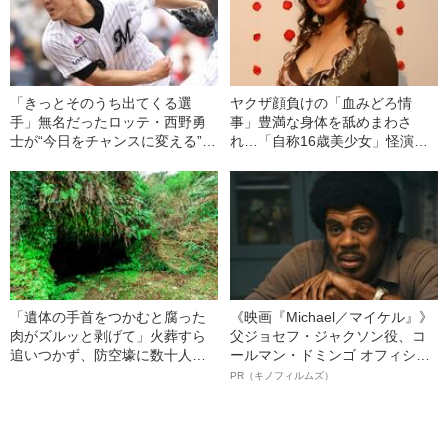
「きっとそのうち出てくる選
ヤクザ顔負けの「血みどろ情
手」無名だったロッテ・西野勇
事」豊満な身体を舐めまわさ
士が“今日をチャンスに変える”ま
れ…「自称16歳美少女」怪演
で
中、かたせ梨乃（69）の美しす
ぎる“熟れ方”
「遺体の手首をつかむと腐った
《映画『Michael／マイケル』》
肉がズルッと剥げて」火葬すら
父ジョセフ・ジャクソン役、コ
追いつかず、防空壕に数十人
ールマン・ドミンゴ オフィシャ
を“集団土葬”…この世の地獄を見
ルインタビュー“観客を魅了した
PR（キノフィルムズ）
た少年兵が明かした“過酷すぎる
名優、複雑な父親像への想いを
任務”とは
語る”《日本興収70億円突破》