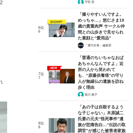
2
守田 哲
「撮りやすいんですよ。
めっちゃ…」悠仁さま19
SCOOP!
歳の貴重肉声 サークル仲
6位
6
間との山歩きで見せられ
た素顔と“愛用品”
「週刊文春」編集部
「普通のちいちゃなおば
あちゃんなんですよ」近
NEW
所の人から笑われて
7位
も、“原爆供養塔”の守り
7
人が無縁仏の遺族を訪ね
れ
歩く理由
堀川 惠子
「あの子は自殺するよう
な子じゃない」木原誠二
氏妻の元夫“怪死事件”遺
8位
族が悲痛告白…“伝説の取
8
調官”が感じた被害者家族