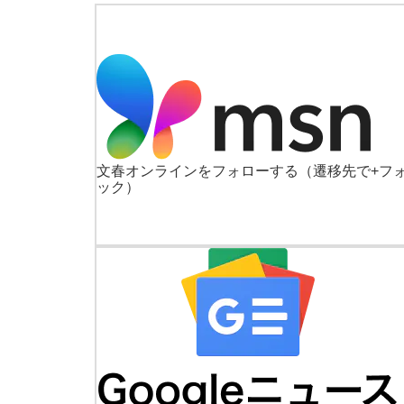
文春オンラインをフォローする
（遷移先で+フ
ック）