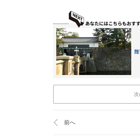
陛
次
前へ