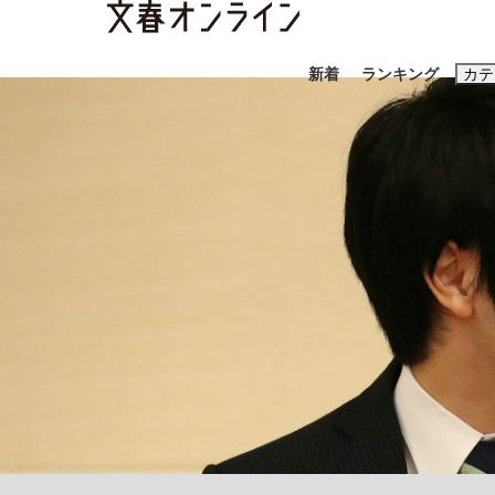
新着
ランキング
カテ
スクープ
ニュー
おすすめのキ
#藤田晋
#三
#玉木雄一郎
「90%は失敗する。でも…」本田圭佑が初め
終戦から81年