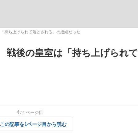
いまさら聞け
は「持ち上げられて落とされる」の連続だった
 戦後の皇室は「持ち上げられ
手が証言した“NPB聞...
「クマが悪者扱いされているの
4
/4
ページ目
もっと見る
この記事を1ページ目から読む
カー日本代表・森保一監督...