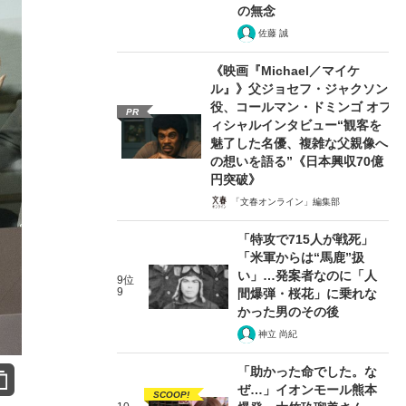
の無念
佐藤 誠
《映画『Michael／マイケ
ル』》父ジョセフ・ジャクソン
役、コールマン・ドミンゴ オフ
PR
ィシャルインタビュー“観客を
魅了した名優、複雑な父親像へ
の想いを語る”《日本興収70億
円突破》
「文春オンライン」編集部
「特攻で715人が戦死」
「米軍からは“馬鹿”扱
い」…発案者なのに「人
9位
9
間爆弾・桜花」に乗れな
かった男のその後
神立 尚紀
「助かった命でした。な
ぜ…」イオンモール熊本
SCOOP!