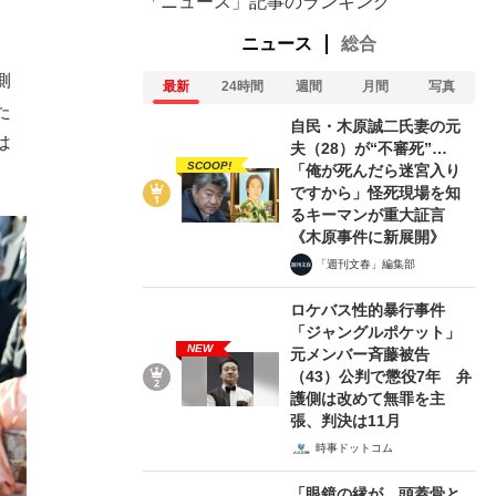
「ニュース」記事のランキング
ニュース
総合
側
最新
24時間
週間
月間
写真
た
自民・木原誠二氏妻の元
は
夫（28）が“不審死”…
SCOOP!
「俺が死んだら迷宮入り
ですから」怪死現場を知
るキーマンが重大証言
《木原事件に新展開》
「週刊文春」編集部
ロケバス性的暴行事件
「ジャングルポケット」
NEW
元メンバー斉藤被告
（43）公判で懲役7年 弁
護側は改めて無罪を主
張、判決は11月
時事ドットコム
「眼鏡の縁が、頭蓋骨と