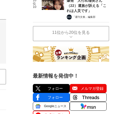
10
爆発 大竹玖瑠美さん
位
（22）遺族が訴える「こ
10
れは人災です」
「週刊文春」編集部
11位から20位を見る
最新情報を発信中！
フォロー
メルマガ登録
フォロー
Googleニュース