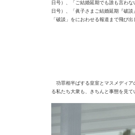
日号）、「ご結婚延期でも誰も言わない
日号）、「眞子さまご結婚延期『破談』へ
「破談」をにおわせる報道まで飛び出
功罪相半ばする皇室とマスメディア
る私たち大衆も、きちんと事態を見て