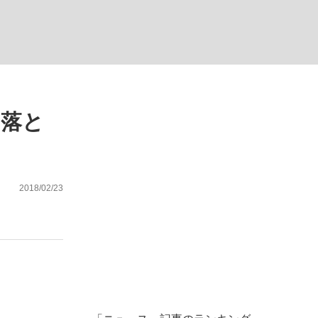
ない資産運用のすべて
て落と
が悲しい」『北の国から』倉本聰氏（91...
2018/02/23