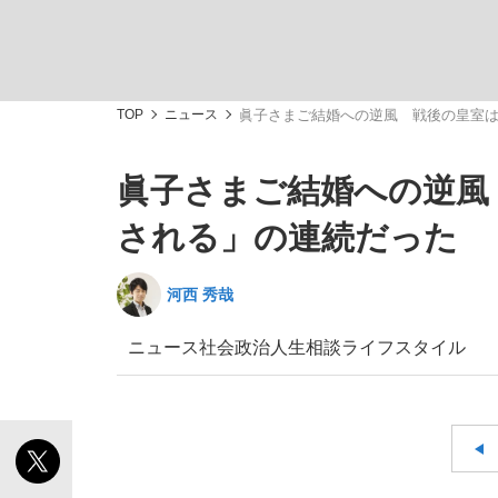
TOP
ニュース
眞子さまご結婚への逆風 戦後の皇室
眞子さまご結婚への逆風
「敗因分析は一切聞かれなかった」侍ジャパン選
キングの誕生を、目撃せよ。
される」の連続だった
河西 秀哉
ニュース
社会
政治
人生相談
ライフスタイル
the Style
「目標達成できなかったからと言って…」サッ