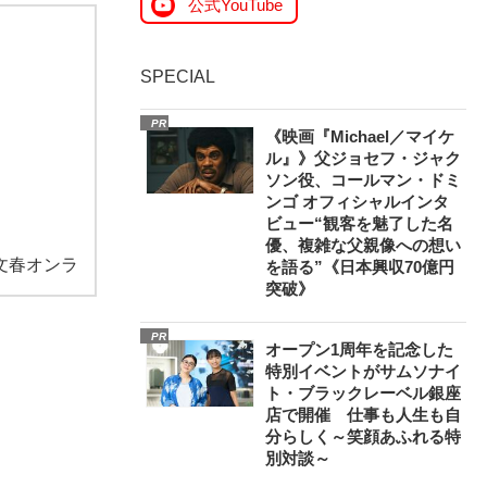
公式YouTube
SPECIAL
PR
《映画『Michael／マイケ
ル』》父ジョセフ・ジャク
ソン役、コールマン・ドミ
ンゴ オフィシャルインタ
ビュー“観客を魅了した名
優、複雑な父親像への想い
文春オンラ
を語る”《日本興収70億円
突破》
PR
オープン1周年を記念した
特別イベントがサムソナイ
ト・ブラックレーベル銀座
店で開催 仕事も人生も自
分らしく～笑顔あふれる特
別対談～