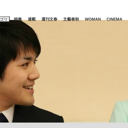
ゴリ
特集
連載
週刊文春
文藝春秋
WOMAN
CINEMA
キーワード入力
ス
エンタメ
ライフ
ビジネス
ーワードタグ一覧
山凌輝
#高市早苗
#後藤真希
#森岡毅
#城彰二
#内田有紀
観る将棋、読
#亀和田武
て明かした日本代表監督に...
「最悪の空気のまま解散」W