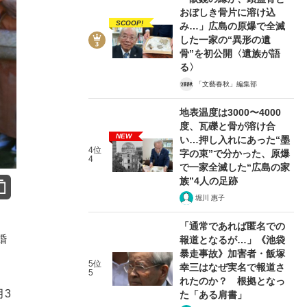
おぼしき骨片に溶け込
SCOOP!
み…」広島の原爆で全滅
した一家の“異形の遺
骨”を初公開〈遺族が語
る〉
「文藝春秋」編集部
地表温度は3000〜4000
度、瓦礫と骨が溶け合
NEW
い…押し入れにあった“墨
4位
字の束”で分かった、原爆
4
で一家全滅した“広島の家
族”4人の足跡
堀川 惠子
「通常であれば匿名での
婚
報道となるが…」《池袋
暴走事故》加害者・飯塚
5位
幸三はなぜ実名で報道さ
5
れたのか？ 根拠となっ
月3
た「ある肩書」