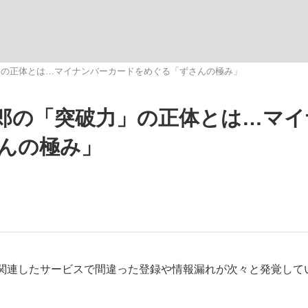
観る将棋、読
」の正体とは…マイナンバーカードをめぐる「ずさんの極み」
郎の「突破力」の正体とは…マイ
大罪』弁護士が明かすトク...
「キオクシアの投資の桁は一つ
んの極み」
関連したサービスで間違った登録や情報漏れが次々と発覚して