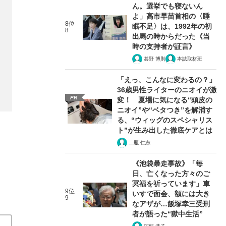
ん。選挙でも寝ないん
よ」高市早苗首相の〈睡
8位
眠不足〉は、1992年の初
8
出馬の時からだった《当
時の支持者が証言》
甚野 博則
本誌取材班
「えっ、こんなに変わるの？」
36歳男性ライターのニオイが激
PR
変！ 夏場に気になる“頭皮の
ニオイ”や“ベタつき”を解消す
る、“ウィッグのスペシャリス
ト”が生み出した徹底ケアとは
二瓶 仁志
《池袋暴走事故》「毎
日、亡くなった方々のご
冥福を祈っています」車
9位
いすで面会、額には大き
9
なアザが…飯塚幸三受刑
者が語った“獄中生活”