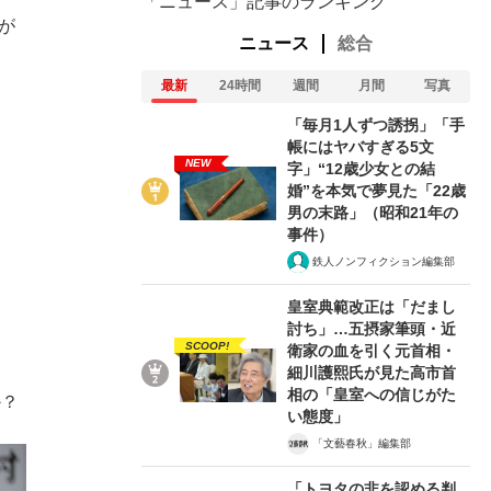
「ニュース」記事のランキング
が
ニュース
総合
最新
24時間
週間
月間
写真
「毎月1人ずつ誘拐」「手
帳にはヤバすぎる5文
NEW
字」“12歳少女との結
婚”を本気で夢見た「22歳
男の末路」（昭和21年の
事件）
鉄人ノンフィクション編集部
皇室典範改正は「だまし
討ち」…五摂家筆頭・近
SCOOP!
衛家の血を引く元首相・
細川護熙氏が見た高市首
相の「皇室への信じがた
か？
い態度」
「文藝春秋」編集部
「トヨタの非を認める判