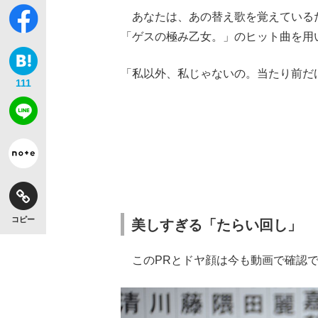
あなたは、あの替え歌を覚えているだ
「ゲスの極み乙女。」のヒット曲を用
「私以外、私じゃないの。当たり前だ
111
コピー
美しすぎる「たらい回し」
このPRとドヤ顔は今も動画で確認で
【独自】昭和の大女優・小川真由美（享年86）