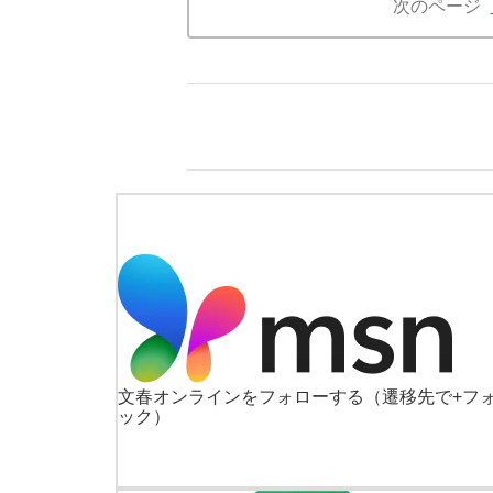
次のページ
文春オンラインをフォローする
（遷移先で+フ
ック）