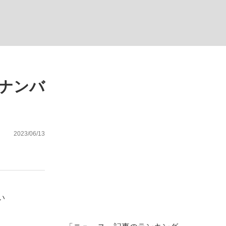
む将棋
ナンバ
多くてもいい」時価総額が一時トヨタ超え...
2023/06/13
い