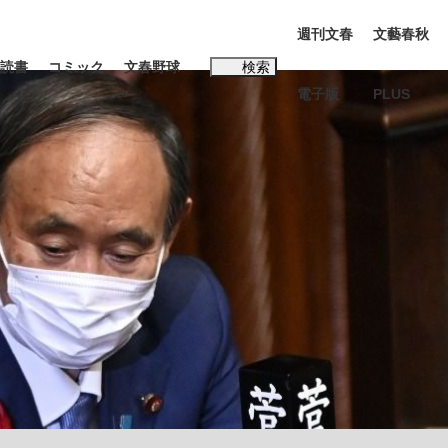
週刊文春
文藝春秋
読書
コミック
文春野球
検索
電子版
PLUS
インタビュー
読書
#松田聖子
…五摂家筆頭・近衛家の血を引く元首相・...
K-POPアイドルたち