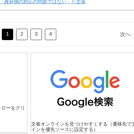
「政府側の対応の問題ではない」と主張
1
2
3
4
次へ
ォローをクリ
文春オンラインを見つけやすくする
（遷移先で
インを優先ソースに設定する）