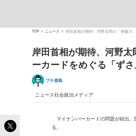
TOP
ニュース
岸田首相が期待、河野太郎の「突破力
岸田首相が期待、河野太
「善か悪かはどちらでもいい」リアル『九条の
私のあのとき、私のいま
ーカードをめぐる「ずさ
プチ鹿島
ニュース
社会
政治
メディア
マイナンバーカードの問題が続出。
る。
キングの誕生を、目撃せよ。