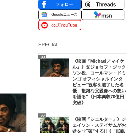
フォロー
Googleニュース
公式YouTube
SPECIAL
PR
《映画『Michael／マイケ
ル』》父ジョセフ・ジャク
ソン役、コールマン・ドミ
ンゴ オフィシャルインタ
ビュー“観客を魅了した名
優、複雑な父親像への想い
を語る”《日本興収70億円
突破》
PR
《映画『シェルター』》ジ
ェイソン・ステイサムがお
盆を“打破”する!!《「眠眠