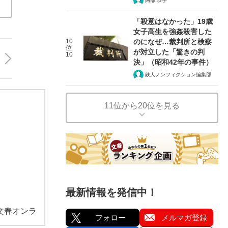
阿部 恭子
「殺意はなかった」19歳
女子高生を強姦殺害した
10
のになぜ…裁判所と検察
位
が対立した「驚きの判
10
決」（昭和42年の事件）
鉄人ノンフィクション編集部
11位から20位を見る
最新情報を発信中！
文春オンラ
フォロー
メルマガ登録