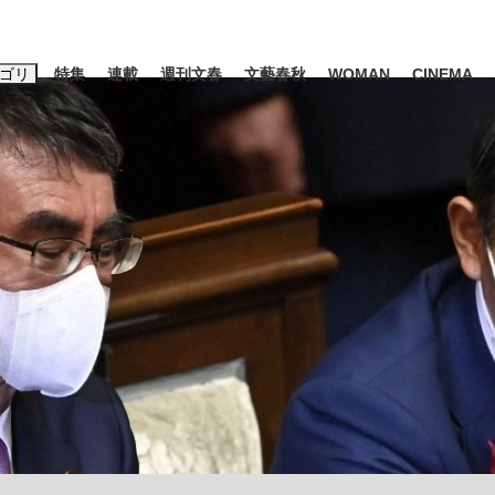
ゴリ
特集
連載
週刊文春
文藝春秋
WOMAN
CINEMA
キーワード入力
ス
エンタメ
ライフ
ビジネス
ーワードタグ一覧
藤田晋
#三山凌輝
#後藤真希
#森岡毅
#城彰二
#内田有紀
#亀和田武
」は消費税不正還付の道...
皇室典範改正は「だまし討ち」
日本生まれの