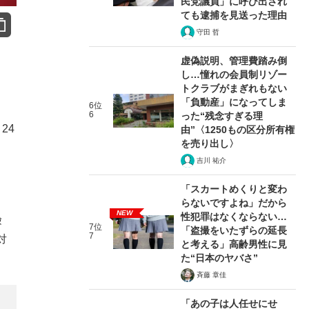
民党議員」に呼び出され
ても逮捕を見送った理由
守田 哲
虚偽説明、管理費踏み倒
し…憧れの会員制リゾー
トクラブがまぎれもない
「負動産」になってしま
6位
6
った“残念すぎる理
24
由”〈1250もの区分所有権
を売り出し〉
吉川 祐介
「スカートめくりと変わ
らないですよね」だから
NEW
性犯罪はなくならない…
険
7位
「盗撮をいたずらの延長
7
対
と考える」高齢男性に見
た“日本のヤバさ”
斉藤 章佳
「あの子は人任せにせ