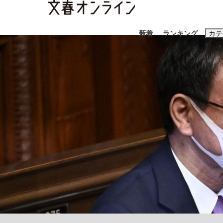
新着
ランキング
カテ
スクープ
ニュー
おすすめのキ
#高市早苗
#
#玉木雄一郎
大阪税関が見つけた中国向け「ニセiPhone
終戦から81年