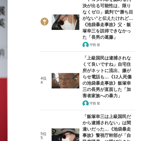
決が出る可能性は、限り
なくゼロ」裁判で“勝ち目
がない”と伝えたけれど…
《池袋暴走事故》父・飯
塚幸三を説得できなかっ
た「長男の葛藤」
守田 哲
「上級国民は逮捕されな
くて良いですね」自宅住
所がネットに流出、嫌が
らせ電話も…《12人死傷
4位
4
の池袋暴走事故》飯塚幸
三の長男が直面した「加
害者家族への暴力」
守田 哲
「飯塚幸三は上級国民だ
から逮捕されない」は間
違いだった…《池袋暴走
5位
事故》警視庁幹部が「自
5