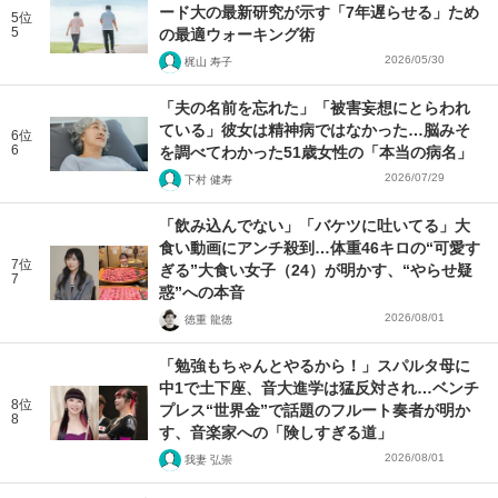
ード大の最新研究が示す「7年遅らせる」ため
5位
5
の最適ウォーキング術
2026/05/30
梶山 寿子
「夫の名前を忘れた」「被害妄想にとらわれ
ている」彼女は精神病ではなかった…脳みそ
6位
6
を調べてわかった51歳女性の「本当の病名」
2026/07/29
下村 健寿
「飲み込んでない」「バケツに吐いてる」大
食い動画にアンチ殺到…体重46キロの“可愛す
7位
ぎる”大食い女子（24）が明かす、“やらせ疑
7
惑”への本音
2026/08/01
徳重 龍徳
「勉強もちゃんとやるから！」スパルタ母に
中1で土下座、音大進学は猛反対され…ベンチ
8位
プレス“世界金”で話題のフルート奏者が明か
8
す、音楽家への「険しすぎる道」
2026/08/01
我妻 弘崇