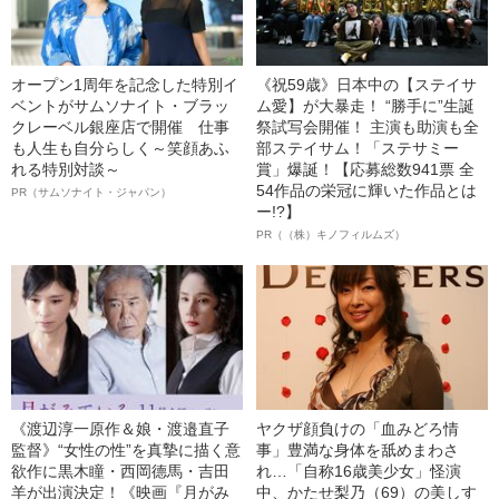
オープン1周年を記念した特別イ
《祝59歳》日本中の【ステイサ
ベントがサムソナイト・ブラッ
ム愛】が大暴走！ “勝手に”生誕
クレーベル銀座店で開催 仕事
祭試写会開催！ 主演も助演も全
も人生も自分らしく～笑顔あふ
部ステイサム！「ステサミー
れる特別対談～
賞」爆誕！【応募総数941票 全
54作品の栄冠に輝いた作品とは
PR（サムソナイト・ジャパン）
ー!?】
PR（（株）キノフィルムズ）
《渡辺淳一原作＆娘・渡邉直子
ヤクザ顔負けの「血みどろ情
監督》“女性の性”を真摯に描く意
事」豊満な身体を舐めまわさ
欲作に黒木瞳・西岡德馬・吉田
れ…「自称16歳美少女」怪演
羊が出演決定！《映画『月がみ
中、かたせ梨乃（69）の美しす