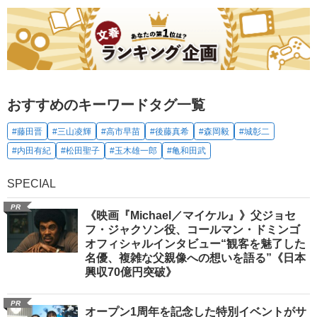
おすすめのキーワードタグ一覧
#藤田晋
#三山凌輝
#高市早苗
#後藤真希
#森岡毅
#城彰二
#内田有紀
#松田聖子
#玉木雄一郎
#亀和田武
SPECIAL
PR
《映画『Michael／マイケル』》父ジョセ
フ・ジャクソン役、コールマン・ドミンゴ
オフィシャルインタビュー“観客を魅了した
名優、複雑な父親像への想いを語る”《日本
興収70億円突破》
PR
オープン1周年を記念した特別イベントがサ