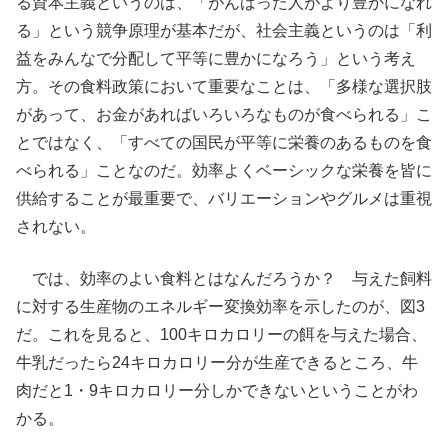
る資本主義というのは、「がんばった人がより豊かになれ
る」という競争原理が基本だが、社会主義というのは「利
益をみんなで分配して平等に豊かになろう」という考え
方。その食料政策において重要なことは、「多様な選択肢
があって、お金があればいろいろなものが食べられる」こ
とではなく、「すべての国民が平等に栄養のあるものを食
べられる」ことなのだ。効率よくベーシックな栄養を皆に
供給することが最重要で、バリエーションやグルメは重視
されない。
では、効率のよい食料とはなんだろうか？ 与えた飼料
に対する生産物のエネルギー変換効率を示したのが、図3
だ。これを見ると、100キロカロリーの餌を与えた場合、
牛乳だったら24キロカロリー分が生産できるところ、牛
肉だと1・9キロカロリー分しかできないということがわ
かる。