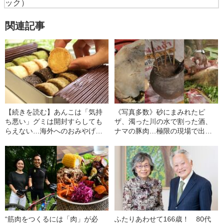
ック）
関連記事
【続きを読む】あんこは「気持
《写真多数》砂にまみれたピ
ち悪い」グミは開封すらしても
ザ、濁った川の水で割った酒、
らえない…海外へのおみやげに
ナマの豚肉…極限の現場で出会
喜ばれる日本のお菓子の“正
った「ヤバい見た目のウマい
解”は？
飯」
“筋肉をつくるには「肉」が必
ふたりあわせて166歳！ 80代