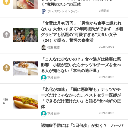
く“究極のスシ”の正体
9時間前
プレジデントオンライン
「食費は月40万円」「男性から食事に誘われ
ない」大食いすぎて2年間彼氏ができず…水着
グラビアも話題の“可愛すぎる”大食い女子
（24）が語る、驚愕の食生活
2026/08/01
徳重 龍徳
「こんなに少ないの？」食べ過ぎは確実に悪
影響…小腹が空いたらナッツやチーズを食べ
る人が知らない「本当の適正量」
2026/08/05
下村 健寿
「老化が加速」「脳に悪影響も」ナッツやチ
ーズだけじゃなかった…ベストセラー医師が
4位
「できるだけ避けたい」と語る“食べ物”の正
4
体
2026/08/05
下村 健寿
認知症予防には「1日何歩」が効く？ ハーバ