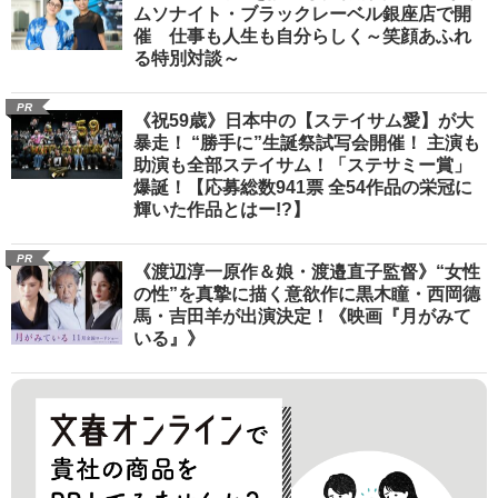
ムソナイト・ブラックレーベル銀座店で開
催 仕事も人生も自分らしく～笑顔あふれ
る特別対談～
PR
《祝59歳》日本中の【ステイサム愛】が大
暴走！ “勝手に”生誕祭試写会開催！ 主演も
助演も全部ステイサム！「ステサミー賞」
爆誕！【応募総数941票 全54作品の栄冠に
輝いた作品とはー!?】
PR
《渡辺淳一原作＆娘・渡邉直子監督》“女性
の性”を真摯に描く意欲作に黒木瞳・西岡德
馬・吉田羊が出演決定！《映画『月がみて
いる』》