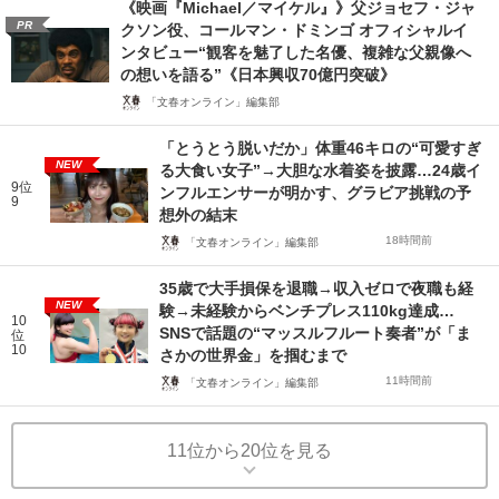
《映画『Michael／マイケル』》父ジョセフ・ジャ
PR
クソン役、コールマン・ドミンゴ オフィシャルイ
ンタビュー“観客を魅了した名優、複雑な父親像へ
の想いを語る”《日本興収70億円突破》
「文春オンライン」編集部
「とうとう脱いだか」体重46キロの“可愛すぎ
NEW
る大食い女子”→大胆な水着姿を披露…24歳イ
9位
ンフルエンサーが明かす、グラビア挑戦の予
9
想外の結末
18時間前
「文春オンライン」編集部
35歳で大手損保を退職→収入ゼロで夜職も経
NEW
験→未経験からベンチプレス110kg達成…
10
SNSで話題の“マッスルフルート奏者”が「ま
位
10
さかの世界金」を掴むまで
11時間前
「文春オンライン」編集部
11位から20位を見る