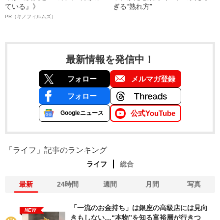
ている』》
ぎる“熟れ方”
PR（キノフィルムズ）
最新情報を発信中！
フォロー
メルマガ登録
フォロー
公式YouTube
Googleニュース
「ライフ」記事のランキング
ライフ
総合
最新
24時間
週間
月間
写真
「一流のお金持ち」は銀座の高級店には見向
NEW
きもしない…“本物”を知る富裕層が行きつ