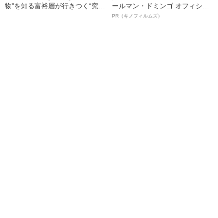
物”を知る富裕層が行きつく“究極
ールマン・ドミンゴ オフィシャ
のスシ”の正体
ルインタビュー“観客を魅了した
PR（キノフィルムズ）
名優、複雑な父親像への想いを
語る”《日本興収70億円突破》