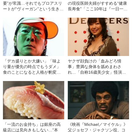
要”が常識…それでもプロアスリ
の現役医師夫婦がすすめる“健康
ートが“ヴィーガン”という生き方
長寿食”「ここ10年は『一日一
を選んだ納得の理由
膳』が叶うお弁当を…」
「デカ盛りとか大嫌い」「味よ
ヤクザ顔負けの「血みどろ情
り量が優先の時点でもうダメ」
事」豊満な身体を舐めまわさ
食のことになると人格が豹変す
れ…「自称16歳美少女」怪演
る“掟ポルシェ（54）の偏愛”
中、かたせ梨乃（69）の美しす
ぎる“熟れ方”
「一流のお金持ち」は銀座の高
《映画『Michael／マイケル』》
級店には見向きもしない…“本
父ジョセフ・ジャクソン役、コ