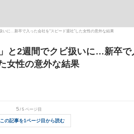
観る将棋、読
扱いに…新卒で入った会社を“スピード退社”した女性の意外な結果
」と2週間でクビ扱いに…新卒で
”の真実 選手が明かす...
「敗因分析は一切聞かれなか
した女性の意外な結果
5
/5
ページ目
この記事を1ページ目から読む
の国から』倉本聰氏（91...