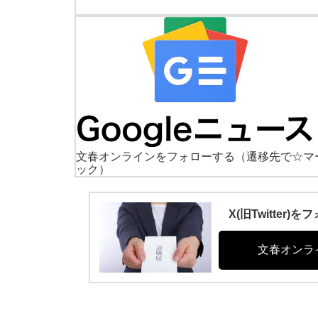
文春オンラインをフォローする
（遷移先で☆マ
ック）
X(旧Twitte
文春オンラ