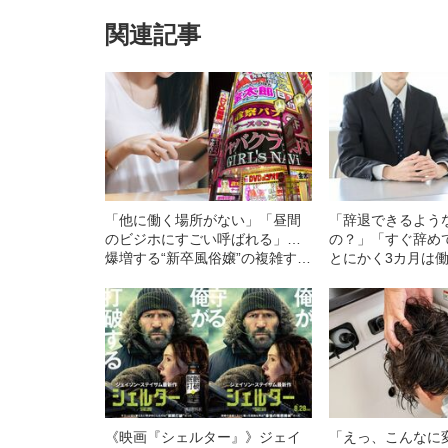
関連記事
「他に働く場所がない」「昼間
「辞退できるよう
のビジホにすごい呼ばれる」…
の？」「すぐ辞め
爆増する“新卒風俗嬢”の複雑すぎ
とにかく3カ月は
る「本音」
いた、“ヤバい転
たち”
《映画『シェルター』》ジェイ
「えっ、こんなに