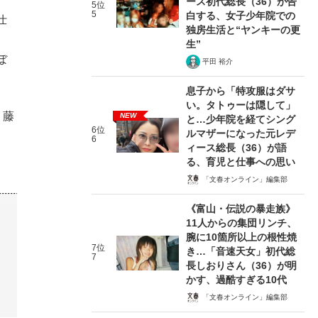
ース初代総長（36）が告
5位
5
白する、女子少年院での
仕
独房生活と“ヤンキーの更
生”
ぼ
平田 裕介
息子から「特攻服はダサ
い。タトゥーは隠して」
う藤
NEW
と…少年院を経てシング
6位
ルマザーになった元レデ
6
ィース総長（36）が語
る、育児と仕事への思い
「文春オンライン」編集部
《富山・伝説の暴走族》
11人からの集団リンチ、
腕に10箇所以上の根性焼
7位
き…「音速天女」初代総
7
長しおりさん（36）が明
かす、過酷すぎる10代
「文春オンライン」編集部