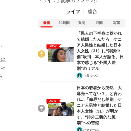
「ライフ」記事のランキング
ライフ
総合
、
最新
24時間
週間
月間
写真
「黒人の下半身に惹かれ
て結婚したんだろ」ケニ
う。
ア人男性と結婚した日本
NEW
人女性（31）に“誹謗中
傷”殺到…本人が語る、日
は絶
本で感じる“外国人差
入社
別”のリアル
ら
小泉 なつみ
日本の若者から突然「大
麻売ってない？」と言わ
れ…「侮辱だし差別」ケ
NEW
ニア人男性と結婚した日
本人女性（31）が明か
す、“排外主義的な風
潮”への苦悩
小泉 なつみ