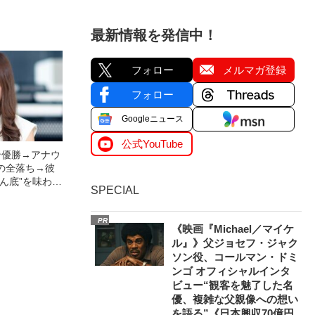
最新情報を発信中！
フォロー
メルマガ登録
フォロー
Googleニュース
公式YouTube
ン優勝→アナウ
の全落ち→彼
ん底”を味わっ
SPECIAL
0歳の波乱万丈
PR
《映画『Michael／マイケ
ル』》父ジョセフ・ジャク
ソン役、コールマン・ドミ
ンゴ オフィシャルインタ
ビュー“観客を魅了した名
優、複雑な父親像への想い
を語る”《日本興収70億円