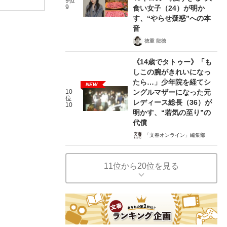
9位
9
食い女子（24）が明か
す、“やらせ疑惑”への本
音
徳重 龍徳
《14歳でタトゥー》「も
しこの腕がきれいになっ
たら…」少年院を経てシ
NEW
10
ングルマザーになった元
位
レディース総長（36）が
10
明かす、“若気の至り”の
代償
「文春オンライン」編集部
11位から20位を見る