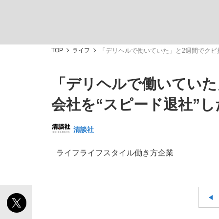
TOP
ライフ
「デリヘルで働いていた」と2週間でクビ
「デリヘルで働いていた
「最悪の空気のまま解散」WBC日本代表“敗戦
私のあのとき、私のいま
会社を“スピード退社”
清談社
ライフ
ライフスタイル
働き方
企業
「クマが悪者扱いされているのが悲しい」『北
キングの誕生を、目撃せよ。