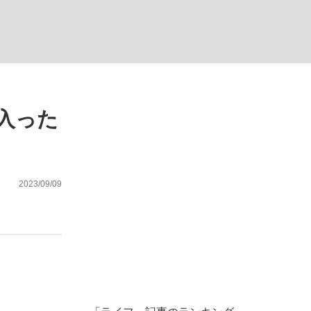
む将棋
入った
った」侍ジャパン選手が証言した“NPB聞...
2023/09/09