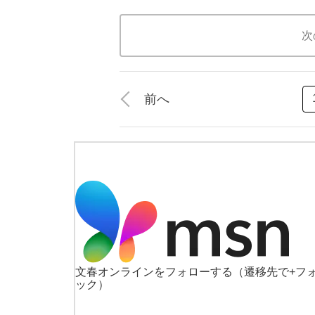
次
前へ
文春オンラインをフォローする
（遷移先で+フ
ック）