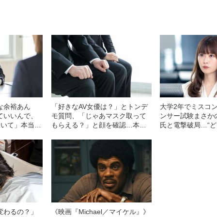
な余裕あん
「好きなAV女優は？」とトンデ
大学2年でミスコ
ていいんで、
モ質問、「じゃあマスク取って
ンサー試験まさか
働いて」本当に
もらえる？」と顔を確認…本当
氏と電撃破局…“ど
職エージェント
にあったヤバい面接
た西澤由夏アナ3
変わるの？」
《映画『Michael／マイケル』》