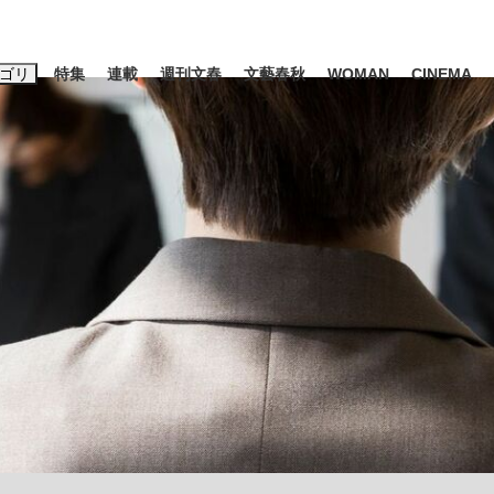
ゴリ
特集
連載
週刊文春
文藝春秋
WOMAN
CINEMA
キーワード入力
ス
エンタメ
ライフ
ビジネス
ーワードタグ一覧
山凌輝
#高市早苗
#後藤真希
#森岡毅
#城彰二
#内田有紀
#亀和田武
み会、JIN→伊豆の...
「90%は失敗する。でも…」
日本生まれの