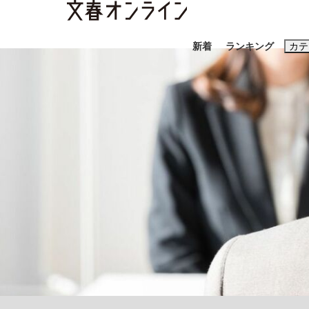
新着
ランキング
カテ
スクープ
ニュー
おすすめのキ
#藤田晋
#三
#玉木雄一郎
《BTS厳戒トーキョー滞在記》RM→渋谷で飲
終戦から81年