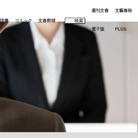
週刊文春
文藝春秋
読書
コミック
文春野球
検索
電子版
PLUS
インタビュー
読書
#松田聖子
本田圭佑が初めて明かした日本代表監督に...
K-POPアイドルたち