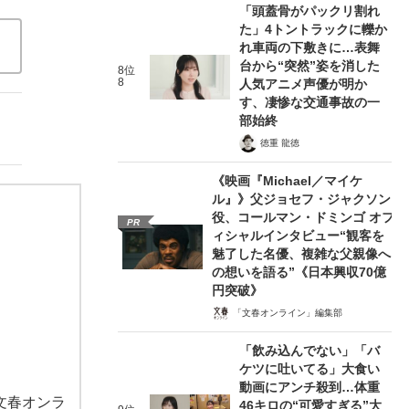
「頭蓋骨がパックリ割れ
た」4トントラックに轢か
れ車両の下敷きに…表舞
台から“突然”姿を消した
8位
8
人気アニメ声優が明か
す、凄惨な交通事故の一
部始終
徳重 龍徳
《映画『Michael／マイケ
ル』》父ジョセフ・ジャクソン
役、コールマン・ドミンゴ オフ
PR
ィシャルインタビュー“観客を
魅了した名優、複雑な父親像へ
の想いを語る”《日本興収70億
円突破》
「文春オンライン」編集部
「飲み込んでない」「バ
ケツに吐いてる」大食い
動画にアンチ殺到…体重
文春オンラ
46キロの“可愛すぎる”大