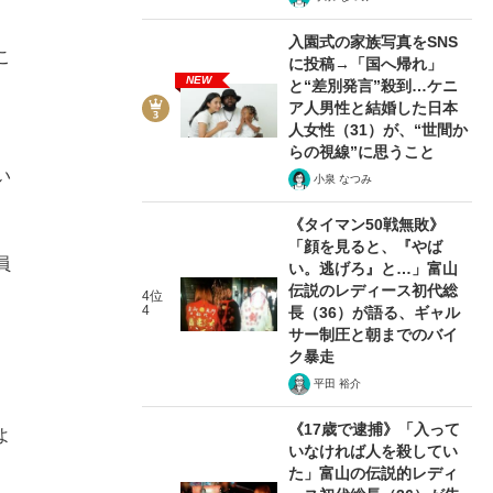
入園式の家族写真をSNS
こ
に投稿→「国へ帰れ」
NEW
と“差別発言”殺到…ケニ
ア人男性と結婚した日本
人女性（31）が、“世間か
らの視線”に思うこと
い
小泉 なつみ
《タイマン50戦無敗》
「顔を見ると、『やば
員
い。逃げろ』と…」富山
伝説のレディース初代総
4位
4
長（36）が語る、ギャル
サー制圧と朝までのバイ
ク暴走
平田 裕介
《17歳で逮捕》「入って
よ
いなければ人を殺してい
た」富山の伝説的レディ