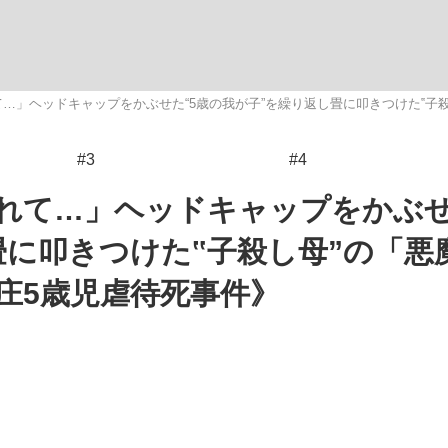
いまさら聞け
…」ヘッドキャップをかぶせた“5歳の我が子”を繰り返し畳に叩きつけた‟子
#3
#4
手が証言した“NPB聞...
「クマが悪者扱いされているの
れて…」ヘッドキャップをかぶせ
畳に叩きつけた‟子殺し母”の「悪
庄5歳児虐待死事件》
もっと見る
カー日本代表・森保一監督...