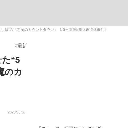
ない資産運用のすべて
殺し母”の「悪魔のカウントダウン」《埼玉本庄5歳児虐待死事件》
#最新
が悲しい」『北の国から』倉本聰氏（91...
た“5
魔のカ
2023/08/30