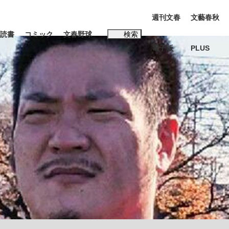
週刊文春
文藝春秋
読書
コミック
文春野球
検索
電子版
PLUS
インタビュー
読書
#松田聖子
む将棋
BC日本代表“敗戦”の真実 選手が明かす...