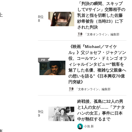
「判決の瞬間、スキップ
してVサイン」交際相手の
上
乳首と指を切断した佐藤
8位
8
紗希被告（当時23）に下
。
された判決
「文春オンライン」編集部
《映画『Michael／マイケ
ル』》父ジョセフ・ジャクソン
役、コールマン・ドミンゴ オフ
PR
ィシャルインタビュー“観客を
魅了した名優、複雑な父親像へ
の想いを語る”《日本興収70億
円突破》
「文春オンライン」編集部
終戦後、孤島に32人の男
と1人の女が……「アナタ
9位
ハンの女王」事件に日本
9
中が熱狂するまで
小池 新
事