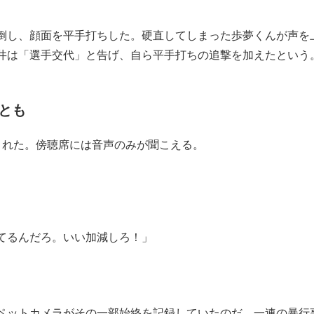
倒し、顔面を平手打ちした。硬直してしまった歩夢くんが声を
井は「選手交代」と告げ、自ら平手打ちの追撃を加えたという
とも
れた。傍聴席には音声のみが聞こえる。
てるんだろ。いい加減しろ！」
ペットカメラがその一部始終を記録していたのだ。一連の暴行