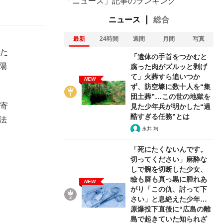
「ニュース」記事のランキング
ニュース
総合
最新
24時間
週間
月間
写真
れた
「遺体の手首をつかむと
陽
腐った肉がズルッと剥げ
て」火葬すら追いつか
NEW
ず、防空壕に数十人を“集
団土葬”…この世の地獄を
、寄
見た少年兵が明かした“過
酷すぎる任務”とは
法
永井 均
。
「死にたくないんです。
切ってください」麻酔な
しで腕を切断した少女、
瞼も唇も真っ黒に腫れあ
NEW
がり「この仇、討って下
さい」と息絶えた少年…
原爆投下直後に“広島の離
島で起きていた知られざ