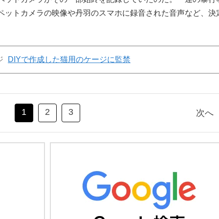
ペットカメラの映像や丹羽のスマホに録音された音声など、決
ジ
DIYで作成した猫用のケージに監禁
1
2
3
次へ