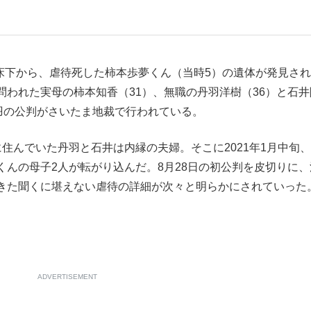
もっと見る
の床下から、虐待死した柿本歩夢くん（当時5）の遺体が発見さ
われた実母の柿本知香（31）、無職の丹羽洋樹（36）と石井
羽の公判がさいたま地裁で行われている。
住んでいた丹羽と石井は内縁の夫婦。そこに2021年1月中旬
んの母子2人が転がり込んだ。8月28日の初公判を皮切りに、
きた聞くに堪えない虐待の詳細が次々と明らかにされていった
ADVERTISEMENT