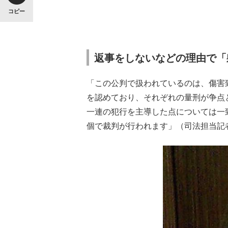
コピー
返事をしないなどの理由で「
「この公判で扱われているのは、傷害
を認めており、それぞれの量刑が争点
一連の犯行を主導した点については一
個で裁判が行われます」（司法担当記