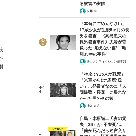
る被害の実情
永井 均
「本当にごめんなさい」
17歳少女が生後5ヶ月の長
男を殺害…《高島忠夫の
長男殺害事件》夫婦が背
負った“消えない傷”（昭
実
和39年の事件）
が
鉄人ノンフィクション編集部
別
「特攻で715人が戦死」
「米軍からは“馬鹿”扱
い」…発案者なのに「人
4位
4
間爆弾・桜花」に乗れな
かった男のその後
神立 尚紀
自民・木原誠二氏妻の元
夫（28）が“不審死”…
SCOOP!
「俺が死んだら迷宮入り
5位