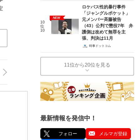
ロケバス性的暴行事件
定
「ジャングルポケット」
NEW
元メンバー斉藤被告
10
（43）公判で懲役7年 弁
位
10
護側は改めて無罪を主
張、判決は11月
時事ドットコム
11位から20位を見る
最新情報を発信中！
フォロー
メルマガ登録