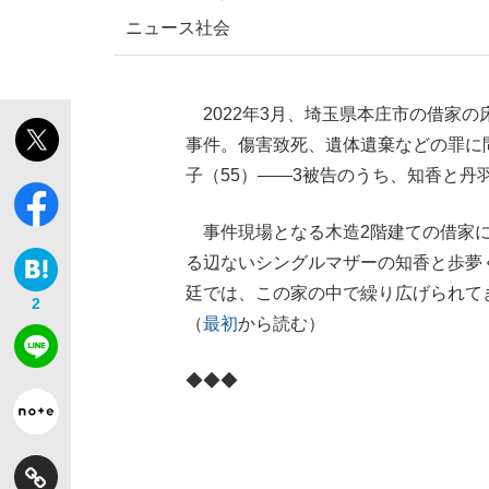
ニュース
社会
2022年3月、埼玉県本庄市の借家
事件。傷害致死、遺体遺棄などの罪に問
子（55）――3被告のうち、知香と丹
事件現場となる木造2階建ての借家に
る辺ないシングルマザーの知香と歩夢く
廷では、この家の中で繰り広げられて
2
（
最初
から読む）
◆◆◆