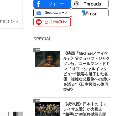
フォロー
Googleニュース
文春オンラ
公式YouTube
SPECIAL
PR
《映画『Michael／マイケ
ル』》父ジョセフ・ジャク
ソン役、コールマン・ドミ
ンゴ オフィシャルインタ
ビュー“観客を魅了した名
優、複雑な父親像への想い
を語る”《日本興収70億円
突破》
PR
《祝59歳》日本中の【ス
テイサム愛】が大暴走！
“勝手に”生誕祭試写会開