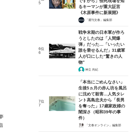
ですから」怪死現場を知
5
るキーマンが重大証言
《木原事件に新展開》
「週刊文春」編集部
戦争末期の日本軍が作ろ
うとしたのは「人間爆
弾」だった…「いったい
6位
誰を乗せるんだ」31歳軍
6
人が口にした“驚きの人
物”
神立 尚紀
「本当にごめんなさい」
生後5ヵ月の赤ん坊を風呂
に沈めて殺害…人気タレ
ント高島忠夫から「長男
7位
7
を奪った」17歳家政婦の
闇深さ（昭和39年の事
夢
件）
指
「文春オンライン」編集部