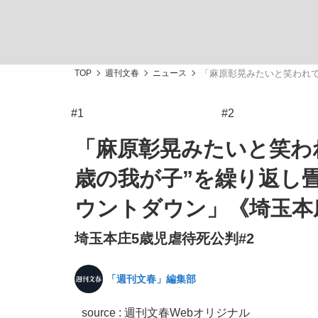
TOP
週刊文春
ニュース
「麻原彰晃みたいと笑われて
#1
#2
「敗因分析は一切聞かれなかった」侍ジャパン選
キングの誕生を、目撃せよ。
「麻原彰晃みたいと笑わ
歳の我が子”を繰り返し
ウントダウン」《埼玉本
埼玉本庄5歳児虐待死公判#2
the Style
「週刊文春」編集部
「目標達成できなかったからと言って…」サッ
source : 週刊文春Webオリジナル