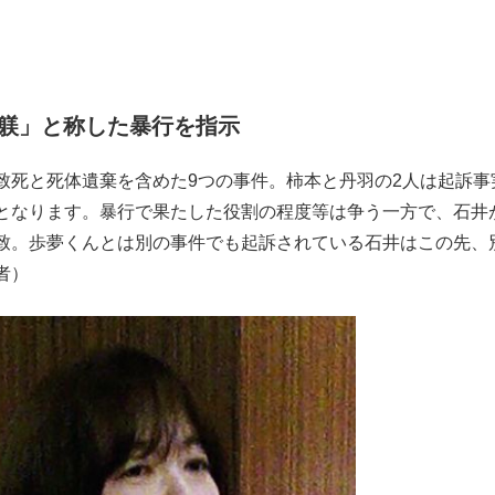
躾」と称した暴行を指示
致死と死体遺棄を含めた9つの事件。柿本と丹羽の2人は起訴事
となります。暴行で果たした役割の程度等は争う一方で、石井
致。歩夢くんとは別の事件でも起訴されている石井はこの先、
者）