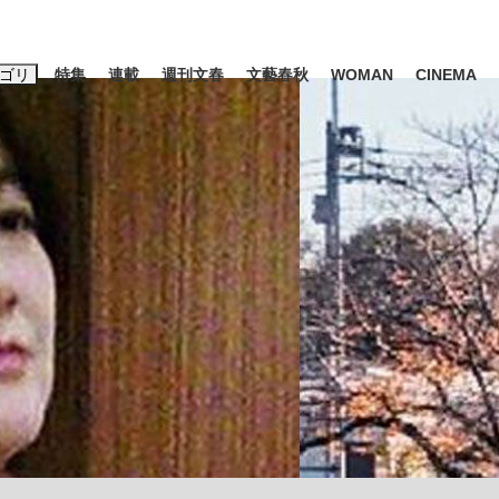
ゴリ
特集
連載
週刊文春
文藝春秋
WOMAN
CINEMA
キーワード入力
ス
エンタメ
ライフ
ビジネス
ーワードタグ一覧
山凌輝
#高市早苗
#後藤真希
#森岡毅
#城彰二
#内田有紀
観る将棋、読
#亀和田武
て明かした日本代表監督に...
「最悪の空気のまま解散」W