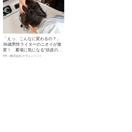
「えっ、こんなに変わるの？」
36歳男性ライターのニオイが激
変！ 夏場に気になる“頭皮のニ
オイ”や“ベタつき”を解消す
PR（株式会社スヴェンソン）
る、“ウィッグのスペシャリス
ト”が生み出した徹底ケアとは