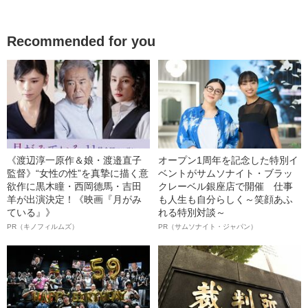
Recommended for you
《渡辺淳一原作＆娘・渡邉直子
オープン1周年を記念した特別イ
監督》“女性の性”を真摯に描く意
ベントがサムソナイト・ブラッ
欲作に黒木瞳・西岡德馬・吉田
クレーベル銀座店で開催 仕事
羊が出演決定！《映画『月がみ
も人生も自分らしく～笑顔あふ
ている』》
れる特別対談～
PR（キノフィルムズ）
PR（サムソナイト・ジャパン）