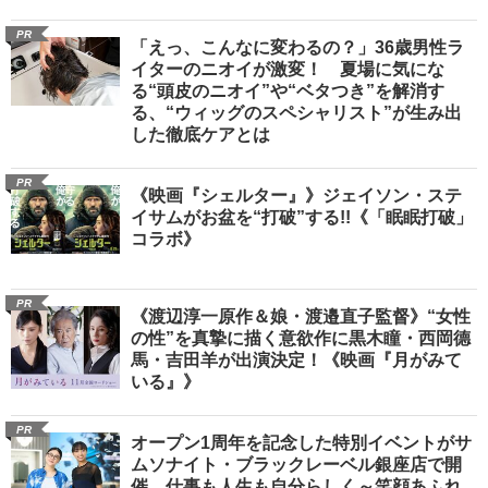
PR
「えっ、こんなに変わるの？」36歳男性ラ
イターのニオイが激変！ 夏場に気にな
る“頭皮のニオイ”や“ベタつき”を解消す
る、“ウィッグのスペシャリスト”が生み出
した徹底ケアとは
PR
《映画『シェルター』》ジェイソン・ステ
イサムがお盆を“打破”する!!《「眠眠打破」
コラボ》
PR
《渡辺淳一原作＆娘・渡邉直子監督》“女性
の性”を真摯に描く意欲作に黒木瞳・西岡德
馬・吉田羊が出演決定！《映画『月がみて
いる』》
PR
オープン1周年を記念した特別イベントがサ
ムソナイト・ブラックレーベル銀座店で開
催 仕事も人生も自分らしく～笑顔あふれ