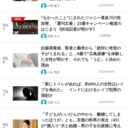
2026/08/02
中岡 愛子
“なかったこと”にされたジャニー喜多川の性
NEW
加害、「週刊文春」33週キャンペーン報道の
5位
5
はじまり《担当記者が明かす》
14時間前
髙橋 大介
妊娠発覚後、医者と義母から「絶対に奇形の
子がうまれる」と…9歳で“広島原爆”を体験し
6位
た女性が明かす、それでも「うむ」と決めた
6
理由
2026/08/06
小山 美砂
「家にトイレがあれば、約400人の女性はレイ
プを免れた」 インドにおけるレイプ犯罪の
7位
7
深刻さ
2020/08/18
佐藤 大介
「子どもがいいひんのやから、離婚してしま
ったほうが」とも…京都の料亭の長女（43）
8位
が“婿入り”夫と結婚→男の子を出産後に考え