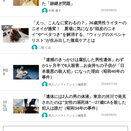
8
た「跡継ぎ問題」
2026/08/02
中岡 愛子
「えっ、こんなに変わるの？」36歳男性ライターの
PR
ニオイが激変！ 夏場に気になる“頭皮のニオ
イ”や“ベタつき”を解消する、“ウィッグのスペシャ
リスト”が生み出した徹底ケアとは
二瓶 仁志
「逮捕のきっかけは腐乱した男性遺体」わず
か1ヶ月半で8人殺害…お金持ちの子供が「日
9位
本最悪の殺人犯」になった理由（昭和40年の
9
事件）
2026/07/18
鉄人ノンフィクション編集部
「遺体には2人の男の体液」東京の河川で発見
10
されたのは“女性の溺死体”⋯27歳CAを殺した
位
犯人は誰だ（昭和34年の事件）
10
2026/06/01
鉄人ノンフィクション編集部