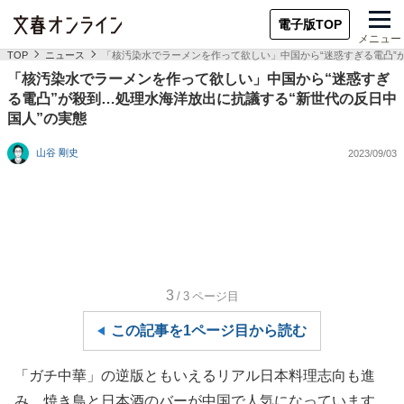
電子版TOP
メニュー
TOP
ニュース
「核汚染水でラーメンを作って欲しい」中国から“迷惑すぎる電凸”
「核汚染水でラーメンを作って欲しい」中国から“迷惑すぎ
る電凸”が殺到…処理水海洋放出に抗議する“新世代の反日中
国人”の実態
山谷 剛史
2023/09/03
3
/3
ページ目
この記事を1ページ目から読む
「ガチ中華」の逆版ともいえるリアル日本料理志向も進
み、焼き鳥と日本酒のバーが中国で人気になっています。