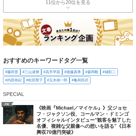
11位から20位を見る
おすすめのキーワードタグ一覧
#藤田晋
#三山凌輝
#高市早苗
#後藤真希
#森岡毅
#城彰二
#内田有紀
#松田聖子
#玉木雄一郎
#亀和田武
SPECIAL
PR
《映画『Michael／マイケル』》父ジョセ
フ・ジャクソン役、コールマン・ドミンゴ
オフィシャルインタビュー“観客を魅了した
名優、複雑な父親像への想いを語る”《日本
興収70億円突破》