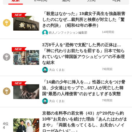
「殺意はなかった」19歳女子高生を強姦殺害
NEW
したのになぜ…裁判所と検察が対立した「驚
きの判決」（昭和42年の事件）
14時間前
鉄人ノンフィクション編集部
3万8千人を“恐怖で支配”した男の正体は…
NEW
「神に代わりお前たちを罰する」日本で知ら
れていない“韓国版アウシュビッツ”の不条理
な結末
7時間前
大山 くまお
「14歳の少年に挿入を…」性器に火をつけ脅
NEW
迫、少女達はモップで…657人が死亡した韓
国“最悪の人権侵害”のおぞましすぎる実態
7時間前
大山 くまお
京都の名料亭の若女将（43）が“20代から約
10年”お見合いを続けた理由「あんたはわがま
4位
まや」「両親も焦ってくるし、お見合いノイ
4
ローゼみたいに…」