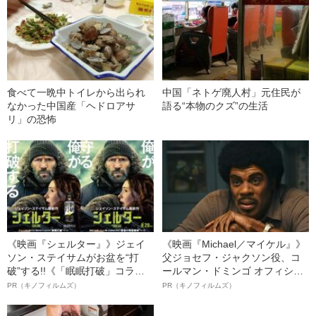
食べて一晩中トイレから出られ
中国「ネトゲ廃人村」元住民が
なかった中国産「ヘドロアサ
語る“本物のクズ”の生活
リ」の恐怖
《映画『シェルター』》ジェイ
《映画『Michael／マイケル』》
ソン・ステイサムがお盆を“打
父ジョセフ・ジャクソン役、コ
破”する!!《「眠眠打破」コラ
ールマン・ドミンゴ オフィシャ
ボ》
ルインタビュー“観客を魅了した
PR（キノフィルムズ）
PR（キノフィルムズ）
名優、複雑な父親像への想いを
語る”《日本興収70億円突破》