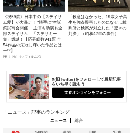
《祝59歳》日本中の【ステイサ
「殺意はなかった」19歳女子高
ム愛】が大暴走！ “勝手に”生誕
生を強姦殺害したのになぜ…裁
祭試写会開催！ 主演も助演も全
判所と検察が対立した「驚きの
部ステイサム！「ステサミー
判決」（昭和42年の事件）
賞」爆誕！【応募総数941票 全
54作品の栄冠に輝いた作品とは
ー!?】
PR（（株）キノフィルムズ）
X(旧Twitter)をフォローして最新記事
をいち早く読もう
文春オンラインをフォロー
「ニュース」記事のランキング
ニュース
総合
最新
24時間
週間
月間
写真