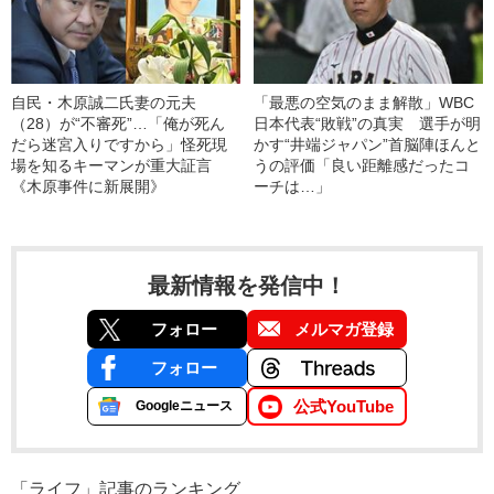
自民・木原誠二氏妻の元夫
「最悪の空気のまま解散」WBC
（28）が“不審死”…「俺が死ん
日本代表“敗戦”の真実 選手が明
だら迷宮入りですから」怪死現
かす“井端ジャパン”首脳陣ほんと
場を知るキーマンが重大証言
うの評価「良い距離感だったコ
《木原事件に新展開》
ーチは…」
最新情報を発信中！
フォロー
メルマガ登録
フォロー
公式YouTube
Googleニュース
「ライフ」記事のランキング