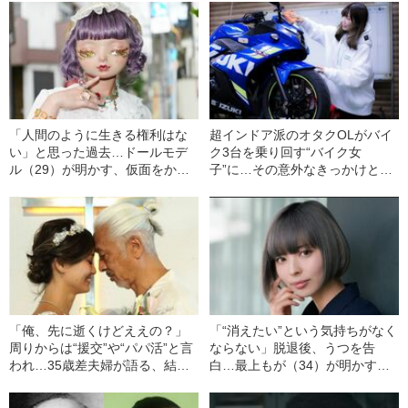
（47）」に変身するまで
「人間のように生きる権利はな
超インドア派のオタクOLがバイ
い」と思った過去…ドールモデ
ク3台を乗り回す“バイク女
ル（29）が明かす、仮面をかぶ
子”に…その意外なきっかけと
り始めたワケ
は？「ブラック企業に勤めてい
るとき…」
「俺、先に逝くけどええの？」
「“消えたい”という気持ちがなく
周りからは“援交”や“パパ活”と言
ならない」脱退後、うつを告
われ…35歳差夫婦が語る、結婚
白…最上もが（34）が明かす、
するまでの壮絶な道のり
アイドル時代の過酷すぎた裏側
――2023年上半期BEST5