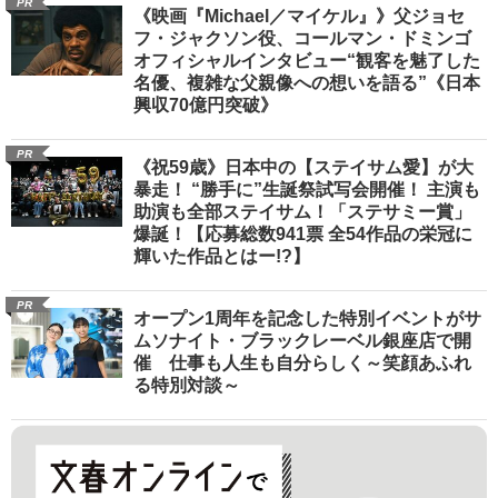
PR
《映画『Michael／マイケル』》父ジョセ
フ・ジャクソン役、コールマン・ドミンゴ
オフィシャルインタビュー“観客を魅了した
名優、複雑な父親像への想いを語る”《日本
興収70億円突破》
PR
《祝59歳》日本中の【ステイサム愛】が大
暴走！ “勝手に”生誕祭試写会開催！ 主演も
助演も全部ステイサム！「ステサミー賞」
爆誕！【応募総数941票 全54作品の栄冠に
輝いた作品とはー!?】
PR
オープン1周年を記念した特別イベントがサ
ムソナイト・ブラックレーベル銀座店で開
催 仕事も人生も自分らしく～笑顔あふれ
る特別対談～