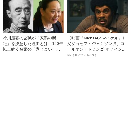
徳川慶喜の玄孫が「家系の断
《映画『Michael／マイケル』》
絶」を決意した理由とは…120年
父ジョセフ・ジャクソン役、コ
以上続く名家の「家じまい」事
ールマン・ドミンゴ オフィシャ
情――2023年上半期BEST5
ルインタビュー“観客を魅了した
PR（キノフィルムズ）
名優、複雑な父親像への想いを
語る”《日本興収70億円突破》