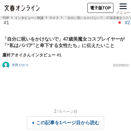
電子版TOP
メニュー
TOP
インタビュー／対談
ライフ
「自分に呪いをかけないで」47歳美魔女コス
#1
#2
「自分に呪いをかけないで」47歳美魔女コスプレイヤーが
「“私はババア”と卑下する女性たち」に伝えたいこと
鷹村アオイさんインタビュー #1
市岡 ひかり
2023/09/10
2
/5
ページ目
この記事を1ページ目から読む