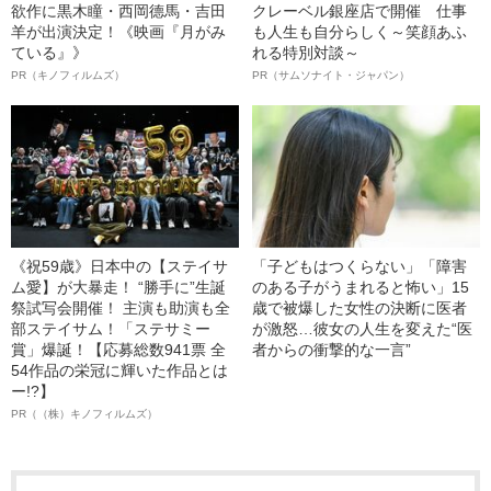
欲作に黒木瞳・西岡德馬・吉田
クレーベル銀座店で開催 仕事
羊が出演決定！《映画『月がみ
も人生も自分らしく～笑顔あふ
ている』》
れる特別対談～
PR（キノフィルムズ）
PR（サムソナイト・ジャパン）
《祝59歳》日本中の【ステイサ
「子どもはつくらない」「障害
ム愛】が大暴走！ “勝手に”生誕
のある子がうまれると怖い」15
祭試写会開催！ 主演も助演も全
歳で被爆した女性の決断に医者
部ステイサム！「ステサミー
が激怒…彼女の人生を変えた“医
賞」爆誕！【応募総数941票 全
者からの衝撃的な一言”
54作品の栄冠に輝いた作品とは
ー!?】
PR（（株）キノフィルムズ）