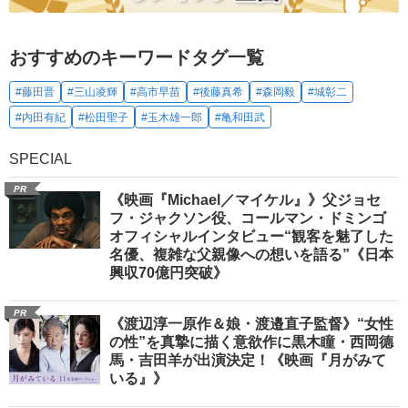
おすすめのキーワードタグ一覧
#藤田晋
#三山凌輝
#高市早苗
#後藤真希
#森岡毅
#城彰二
#内田有紀
#松田聖子
#玉木雄一郎
#亀和田武
SPECIAL
PR
《映画『Michael／マイケル』》父ジョセ
フ・ジャクソン役、コールマン・ドミンゴ
オフィシャルインタビュー“観客を魅了した
名優、複雑な父親像への想いを語る”《日本
興収70億円突破》
PR
《渡辺淳一原作＆娘・渡邉直子監督》“女性
の性”を真摯に描く意欲作に黒木瞳・西岡德
馬・吉田羊が出演決定！《映画『月がみて
いる』》