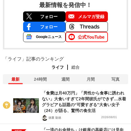
最新情報を発信中！
フォロー
メルマガ登録
フォロー
公式YouTube
Googleニュース
「ライフ」記事のランキング
ライフ
総合
最新
24時間
週間
月間
写真
「食費は月40万円」「男性から食事に誘われ
ない」大食いすぎて2年間彼氏ができず…水着
グラビアも話題の“可愛すぎる”大食い女子
（24）が語る、驚愕の食生活
2026/08/01
徳重 龍徳
「一流のお金持ち」は銀座の高級店には見向