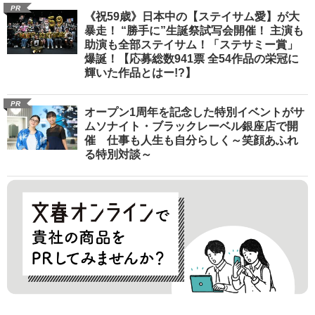
PR
《祝59歳》日本中の【ステイサム愛】が大
暴走！ “勝手に”生誕祭試写会開催！ 主演も
助演も全部ステイサム！「ステサミー賞」
爆誕！【応募総数941票 全54作品の栄冠に
輝いた作品とはー!?】
PR
オープン1周年を記念した特別イベントがサ
ムソナイト・ブラックレーベル銀座店で開
催 仕事も人生も自分らしく～笑顔あふれ
る特別対談～