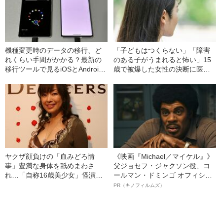
機種変更時のデータの移行、ど
「子どもはつくらない」「障害
れくらい手間がかかる？最新の
のある子がうまれると怖い」15
移行ツールで見るiOSとAndroid
歳で被爆した女性の決断に医者
徹底比較
が激怒…彼女の人生を変えた“医
者からの衝撃的な一言”
ヤクザ顔負けの「血みどろ情
《映画『Michael／マイケル』》
事」豊満な身体を舐めまわさ
父ジョセフ・ジャクソン役、コ
れ…「自称16歳美少女」怪演
ールマン・ドミンゴ オフィシャ
中、かたせ梨乃（69）の美しす
ルインタビュー“観客を魅了した
PR（キノフィルムズ）
ぎる“熟れ方”
名優、複雑な父親像への想いを
語る”《日本興収70億円突破》