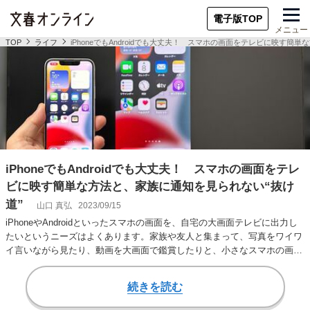
電子版TOP
メニュー
TOP
ライフ
iPhoneでもAndroidでも大丈夫！ スマホの画面をテレビに映す簡
iPhoneでもAndroidでも大丈夫！ スマホの画面をテレ
ビに映す簡単な方法と、家族に通知を見られない“抜け
道”
山口 真弘
2023/09/15
iPhoneやAndroidといったスマホの画面を、自宅の大画面テレビに出力し
たいというニーズはよくあります。家族や友人と集まって、写真をワイワ
イ言いながら見たり、動画を大画面で鑑賞したりと、小さなスマホの画面
を拡…
続きを読む