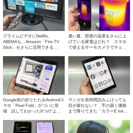
プライムビデオにNetflix、
暑い夏、部屋の温度をさらに上
ABEMAも…Amazon「Fire TV
げている家電はどれ？ スマホ
Stick」をさらに活用できる
で使えるサーモカメラでチェッ
Tips10選
クしたらわかった“意外な悪者”
Google初の折りたたみAndroidス
マンガを長時間読みふけっても
マホ「Pixel Fold」がついに登
目が疲れない？ 手の届く価格
場 試してわかった8つの“よい
まで降りてきた「カラーE Inkデ
ところ・いまいちなところ”
バイス」最新機の実力