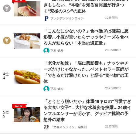
NEW
きもしない…“本物”を知る富裕層が行きつ
く“究極のスシ”の正体
12時間前
プレジデントオンライン
「こんなに少ないの？」食べ過ぎは確実に悪
影響…小腹が空いたらナッツやチーズを食べ
る人が知らない「本当の適正量」
2026/08/05
下村 健寿
「老化が加速」「脳に悪影響も」ナッツやチ
ーズだけじゃなかった…ベストセラー医師が
4位
「できるだけ避けたい」と語る“食べ物”の正
4
体
2026/08/05
下村 健寿
「とうとう脱いだか」体重46キロの“可愛すぎ
NEW
る大食い女子”→大胆な水着姿を披露…24歳イ
5位
ンフルエンサーが明かす、グラビア挑戦の予
5
想外の結末
21時間前
「文春オンライン」編集部