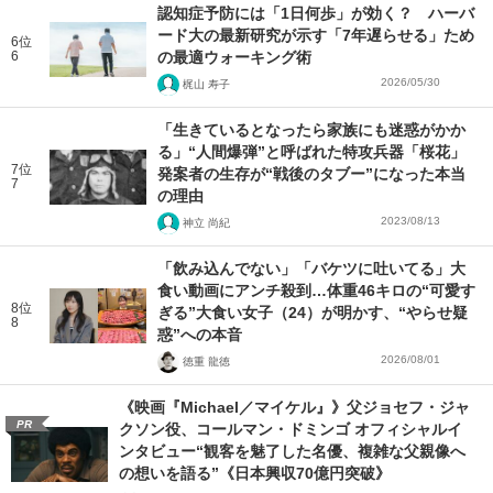
認知症予防には「1日何歩」が効く？ ハーバ
ード大の最新研究が示す「7年遅らせる」ため
6位
6
の最適ウォーキング術
2026/05/30
梶山 寿子
「生きているとなったら家族にも迷惑がかか
る」“人間爆弾”と呼ばれた特攻兵器「桜花」
7位
発案者の生存が“戦後のタブー”になった本当
7
の理由
2023/08/13
神立 尚紀
「飲み込んでない」「バケツに吐いてる」大
食い動画にアンチ殺到…体重46キロの“可愛す
8位
ぎる”大食い女子（24）が明かす、“やらせ疑
8
惑”への本音
2026/08/01
徳重 龍徳
《映画『Michael／マイケル』》父ジョセフ・ジャ
PR
クソン役、コールマン・ドミンゴ オフィシャルイ
ンタビュー“観客を魅了した名優、複雑な父親像へ
の想いを語る”《日本興収70億円突破》