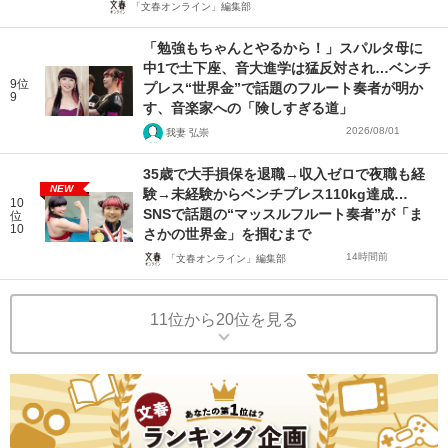
「文春オンライン」編集部
「勉強もちゃんとやるから！」スパルタ母に
中1で土下座、音大進学は猛反対され…ベンチ
9位
プレス“世界金”で話題のフルート奏者が明か
9
す、音楽家への「険しすぎる道」
2026/08/01
我妻 弘崇
35歳で大手損保を退職→収入ゼロで夜職も経
NEW
験→未経験からベンチプレス110kg達成…
10
SNSで話題の“マッスルフルート奏者”が「ま
位
10
さかの世界金」を掴むまで
14時間前
「文春オンライン」編集部
11位から20位を見る