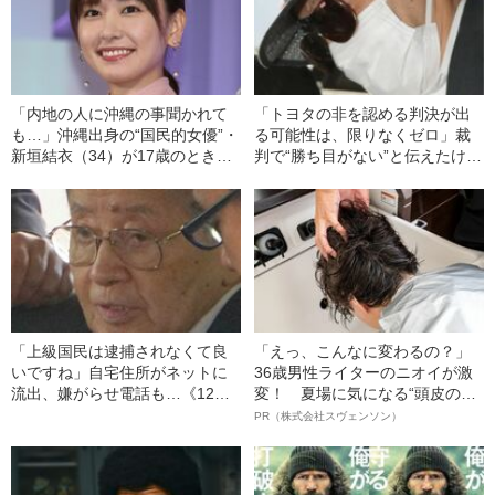
「内地の人に沖縄の事聞かれて
「トヨタの非を認める判決が出
も…」沖縄出身の“国民的女優”・
る可能性は、限りなくゼロ」裁
新垣結衣（34）が17歳のときに
判で“勝ち目がない”と伝えたけれ
書いていたこと
ど…《池袋暴走事故》父・飯塚
幸三を説得できなかった「長男
の葛藤」
「上級国民は逮捕されなくて良
「えっ、こんなに変わるの？」
いですね」自宅住所がネットに
36歳男性ライターのニオイが激
流出、嫌がらせ電話も…《12人
変！ 夏場に気になる“頭皮のニ
死傷の池袋暴走事故》飯塚幸三
オイ”や“ベタつき”を解消す
PR（株式会社スヴェンソン）
の長男が直面した「加害者家族
る、“ウィッグのスペシャリス
への暴力」
ト”が生み出した徹底ケアとは