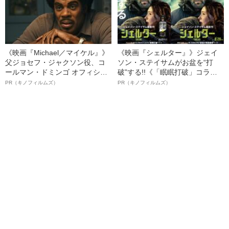
《映画『Michael／マイケル』》
《映画『シェルター』》ジェイ
父ジョセフ・ジャクソン役、コ
ソン・ステイサムがお盆を“打
ールマン・ドミンゴ オフィシャ
破”する!!《「眠眠打破」コラ
ルインタビュー“観客を魅了した
ボ》
PR（キノフィルムズ）
PR（キノフィルムズ）
名優、複雑な父親像への想いを
語る”《日本興収70億円突破》