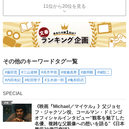
11位から20位を見る
その他のキーワードタグ一覧
#藤田晋
#三山凌輝
#高市早苗
#後藤真希
#森岡毅
#城彰二
#内田有紀
#松田聖子
#玉木雄一郎
#亀和田武
SPECIAL
PR
《映画『Michael／マイケル』》父ジョセ
フ・ジャクソン役、コールマン・ドミンゴ
オフィシャルインタビュー“観客を魅了した
名優、複雑な父親像への想いを語る”《日本