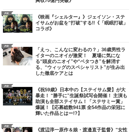
興収70億円突破》
PR
《映画『シェルター』》ジェイソン・ステ
イサムがお盆を“打破”する!!《「眠眠打破」
コラボ》
PR
「えっ、こんなに変わるの？」36歳男性ラ
イターのニオイが激変！ 夏場に気にな
る“頭皮のニオイ”や“ベタつき”を解消す
る、“ウィッグのスペシャリスト”が生み出
した徹底ケアとは
PR
《祝59歳》日本中の【ステイサム愛】が大
暴走！ “勝手に”生誕祭試写会開催！ 主演も
助演も全部ステイサム！「ステサミー賞」
爆誕！【応募総数941票 全54作品の栄冠に
輝いた作品とはー!?】
PR
《渡辺淳一原作＆娘・渡邉直子監督》“女性