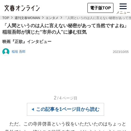
電子版TOP
メニュー
TOP
週刊文春WOMAN
エンタメ
「人間というのは人に言えない秘密があって当
「人間というのは人に言えない秘密があって当然ですよね」
稲垣吾郎が演じた“市井の人”に滲む狂気
映画『正欲』インタビュー
稲垣 吾郎
2023/10/05
2
/4
ページ目
この記事を1ページ目から読む
ただ、この寺井啓喜という役をいただいたのはちょっと