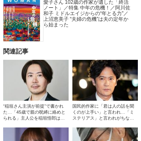
愛子さん 102歳の作家が遺した「終活
ノート」／特集 中年の危機！／阿川佐
和子 ミドルエイジからの“年とる力”／
上沼恵美子 “夫婦の危機”は夫の定年か
ら始まった
関連記事
“稲垣さん主演が前提”で書かれ
国民的作家に「君は人の話を聞
た…「45歳で親の呪縛に絡めと
くのが上手い」と言われ…「ミ
られる」主人公を稲垣悟郎はど
ステリアス」と言われがちな稲
う受け止めたか
垣吾郎の“本質”