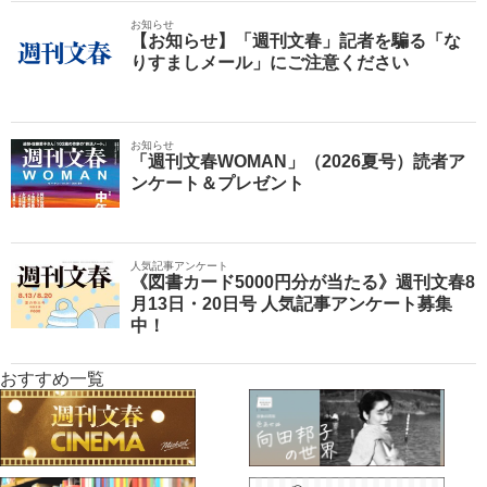
お知らせ
【お知らせ】「週刊文春」記者を騙る「な
りすましメール」にご注意ください
お知らせ
「週刊文春WOMAN」（2026夏号）読者ア
ンケート＆プレゼント
人気記事アンケート
《図書カード5000円分が当たる》週刊文春8
月13日・20日号 人気記事アンケート募集
中！
おすすめ一覧