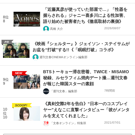
「近藤真彦が使っていた部屋で…」「性器を
握らされる」ジャニー喜多川による性加害、
8位
8
語り始めた被害者たち《徹底取材の裏側》
2026/08/07
髙橋 大介
PR
《映画『シェルター』》ジェイソン・ステイサムが
お盆を“打破”する!!《「眠眠打破」コラボ》
週刊文春CINEMAオンライン編集部
BTSトーキョー滞在密着、TWICE・MISAMO
NEW
秘録、ルセラフィム焼肉デート撮…週刊文春
9位
9
が報じた韓国スターの素顔
7時間前
「週刊文春」編集部
《真剣交際2年を告白》“日本一のコスプレイ
SCOOP!
10
ヤー”えなこに直撃インタビュー「彼がメンタ
位
ルを支えてくれました」
10
2021/07/01
「文春オンライン」特集班