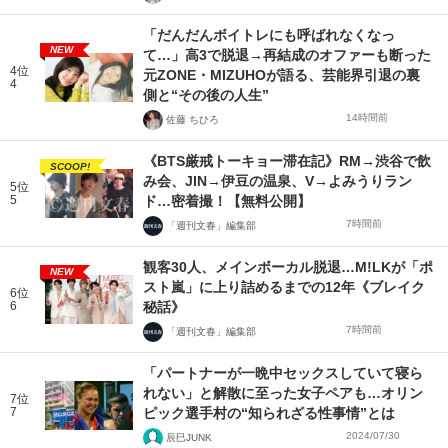
「だんだんボイトレにも呼ばれなくなっ
NEW
て…」高3で脱退→再結成のオファーも断った
4位
元ZONE・MIZUHOが語る、芸能界引退の裏
4
側と“その後の人生”
14時間前
佐藤 ちひろ
《BTS厳戒トーキョー滞在記》RM→渋谷で飲
SCOOP!
み会、JIN→伊豆の温泉、V→よみうりラン
5位
5
ド…密着撮！【無料公開】
7時間前
「週刊文春」編集部
観客30人、メインボーカル脱退…M!LKが「ポ
NEW
スト嵐」に上り詰めるまでの12年《ブレイク
6位
6
秘話》
7時間前
「週刊文春」編集部
「パートナーが一晩中セックスしていて寝ら
れない」と解散に至った女子ペアも…オリン
7位
7
ピック選手村の“知られざる性事情”とは
2024/07/30
辰巳JUNK