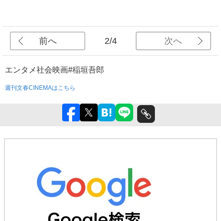
前へ
次へ
2/4
エンタメ
社会
映画
#稲垣吾郎
週刊文春CINEMAはこちら