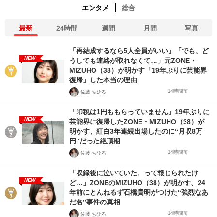
エンタメ
総合
最新
24時間
週間
月間
写真
「再結成するなら5人全員がいい」「でも、ど
NEW
うしても連絡が取れなくて…」元ZONE・
MIZUHO（38）が明かす「19年ぶりに芸能界
復帰」した本当の理由
14時間前
佐藤 ちひろ
「印税は1円ももらっていません」19年ぶりに
NEW
芸能界に復帰したZONE・MIZUHO（38）が
明かす、紅白3年連続出場したのに“月収8万
円”だった絶頂期
14時間前
佐藤 ちひろ
「収録後に泣いていた、って報じられたけ
NEW
ど…」ZONEのMIZUHO（38）が明かす、24
年前にとんねるず石橋貴明がつけた“強烈なあ
だ名”事件の真相
14時間前
佐藤 ちひろ