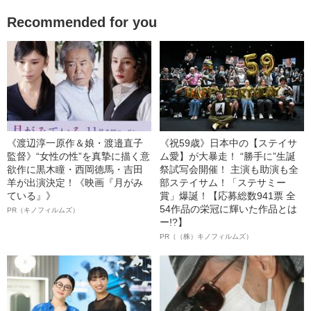
Recommended for you
《渡辺淳一原作＆娘・渡邉直子
《祝59歳》日本中の【ステイサ
監督》“女性の性”を真摯に描く意
ム愛】が大暴走！ “勝手に”生誕
欲作に黒木瞳・西岡德馬・吉田
祭試写会開催！ 主演も助演も全
羊が出演決定！《映画『月がみ
部ステイサム！「ステサミー
ている』》
賞」爆誕！【応募総数941票 全
54作品の栄冠に輝いた作品とは
PR（キノフィルムズ）
ー!?】
PR（（株）キノフィルムズ）