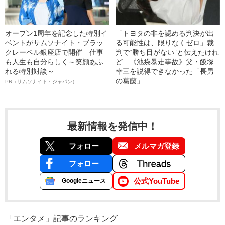
オープン1周年を記念した特別イ
「トヨタの非を認める判決が出
ベントがサムソナイト・ブラッ
る可能性は、限りなくゼロ」裁
クレーベル銀座店で開催 仕事
判で“勝ち目がない”と伝えたけれ
も人生も自分らしく～笑顔あふ
ど…《池袋暴走事故》父・飯塚
れる特別対談～
幸三を説得できなかった「長男
の葛藤」
PR（サムソナイト・ジャパン）
最新情報を発信中！
フォロー
メルマガ登録
フォロー
公式YouTube
Googleニュース
「エンタメ」記事のランキング