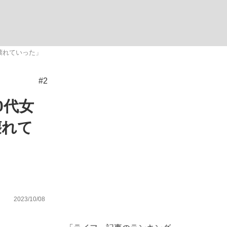
む将棋
壊れていった」
#2
った」侍ジャパン選手が証言した“NPB聞...
0代女
壊れて
2023/10/08