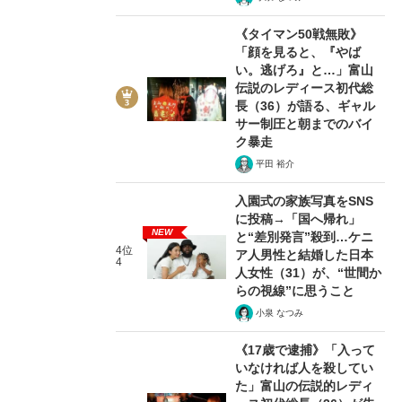
《タイマン50戦無敗》
「顔を見ると、『やば
い。逃げろ』と…」富山
伝説のレディース初代総
長（36）が語る、ギャル
サー制圧と朝までのバイ
ク暴走
平田 裕介
入園式の家族写真をSNS
に投稿→「国へ帰れ」
NEW
と“差別発言”殺到…ケニ
4位
ア人男性と結婚した日本
4
人女性（31）が、“世間か
らの視線”に思うこと
小泉 なつみ
《17歳で逮捕》「入って
いなければ人を殺してい
た」富山の伝説的レディ