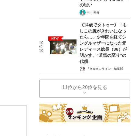
の思い
平田 裕介
《14歳でタトゥー》「も
しこの腕がきれいになっ
たら…」少年院を経てシ
NEW
10
ングルマザーになった元
位
レディース総長（36）が
10
明かす、“若気の至り”の
代償
「文春オンライン」編集部
11位から20位を見る