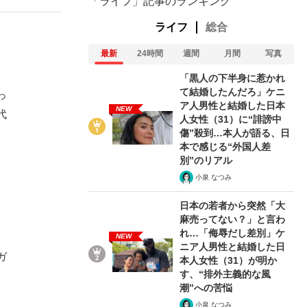
「ライフ」記事のランキング
ライフ
総合
最新
24時間
週間
月間
写真
「黒人の下半身に惹かれ
て結婚したんだろ」ケニ
っ
ア人男性と結婚した日本
NEW
代
人女性（31）に“誹謗中
傷”殺到…本人が語る、日
本で感じる“外国人差
別”のリアル
小泉 なつみ
日本の若者から突然「大
麻売ってない？」と言わ
れ…「侮辱だし差別」ケ
NEW
ニア人男性と結婚した日
ガ
本人女性（31）が明か
す、“排外主義的な風
潮”への苦悩
小泉 なつみ