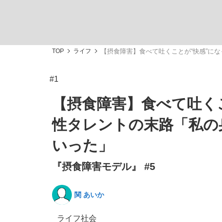
TOP
ライフ
【摂食障害】食べて吐くことが“快感”に
#1
「最悪の空気のまま解散」WBC日本代表“敗戦
私のあのとき、私のいま
【摂食障害】食べて吐く
性タレントの末路「私の
いった」
『摂食障害モデル』 #5
関 あいか
「クマが悪者扱いされているのが悲しい」『北
キングの誕生を、目撃せよ。
ライフ
社会