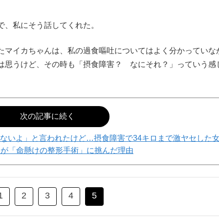
で、私にそう話してくれた。
いたマイカちゃんは、私の過食嘔吐についてはよく分かっていな
は思うけど、その時も「摂食障害？ なにそれ？」っていう感
次の記事に続く
ないよ」と言われたけど…摂食障害で34キロまで激ヤセした
トが「命懸けの整形手術」に挑んだ理由
1
2
3
4
5