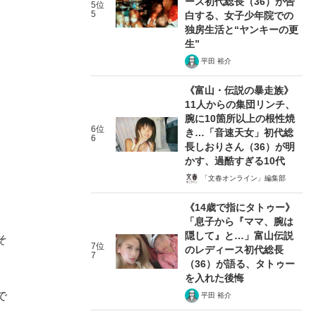
ース初代総長（36）が告
5位
5
白する、女子少年院での
独房生活と“ヤンキーの更
生”
平田 裕介
《富山・伝説の暴走族》
11人からの集団リンチ、
腕に10箇所以上の根性焼
6位
き…「音速天女」初代総
6
長しおりさん（36）が明
かす、過酷すぎる10代
「文春オンライン」編集部
《14歳で指にタトゥー》
「息子から『ママ、腕は
隠して』と…」富山伝説
そ
7位
のレディース初代総長
7
（36）が語る、タトゥー
を入れた後悔
で
平田 裕介