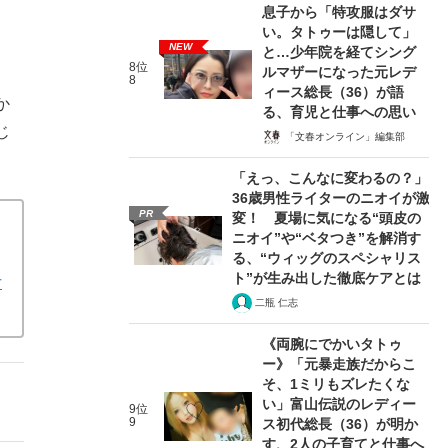
息子から「特攻服はダサ
い。タトゥーは隠して」
NEW
と…少年院を経てシング
8位
ルマザーになった元レデ
8
ィース総長（36）が語
か
る、育児と仕事への思い
じ
「文春オンライン」編集部
「えっ、こんなに変わるの？」
36歳男性ライターのニオイが激
PR
変！ 夏場に気になる“頭皮の
ニオイ”や“ベタつき”を解消す
る、“ウィッグのスペシャリス
ト”が生み出した徹底ケアとは
女
二瓶 仁志
《両腕にでかいタトゥ
ー》「元暴走族だからこ
そ、1ミリもズレたくな
い」富山伝説のレディー
9位
9
ス初代総長（36）が明か
す、2人の子育てと仕事へ