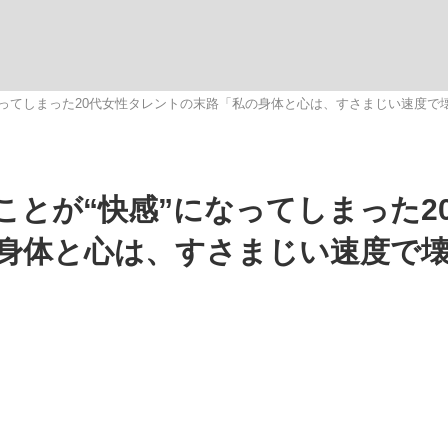
観る将棋、読
なってしまった20代女性タレントの末路「私の身体と心は、すさまじい速度で
”の真実 選手が明かす...
「敗因分析は一切聞かれなか
ことが“快感”になってしまった2
身体と心は、すさまじい速度で
の国から』倉本聰氏（91...