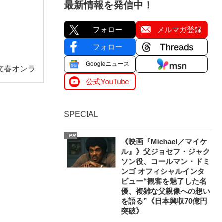
最新情報を発信中！
フォロー
メルマガ登録
フォロー
Googleニュース
文春オンラ
公式YouTube
SPECIAL
PR
《映画『Michael／マイケ
ル』》父ジョセフ・ジャク
ソン役、コールマン・ドミ
ンゴ オフィシャルインタ
ビュー“観客を魅了した名
優、複雑な父親像への想い
を語る”《日本興収70億円
突破》