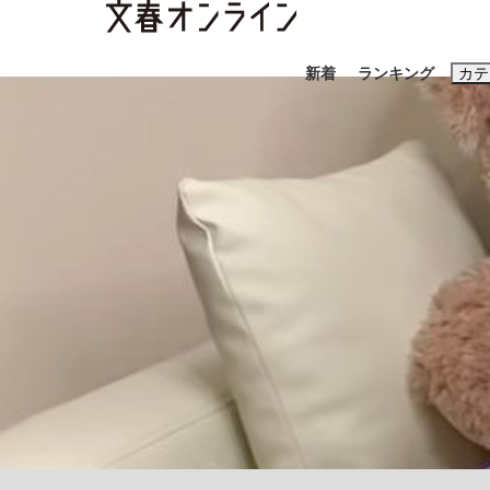
新着
ランキング
カテ
スクープ
ニュー
おすすめのキ
#藤田晋
#三
#玉木雄一郎
《BTS厳戒トーキョー滞在記》RM→渋谷で飲
終戦から81年