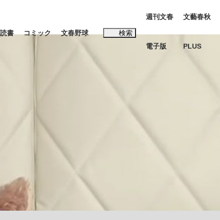
週刊文春
文藝春秋
読書
コミック
文春野球
検索
電子版
PLUS
インタビュー
読書
#松田聖子
本田圭佑が初めて明かした日本代表監督に...
K-POPアイドルたち