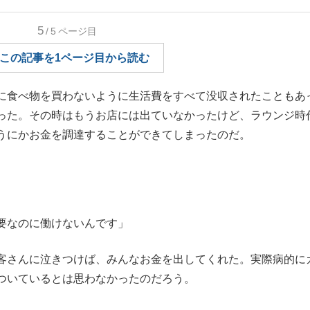
もっと見る
もっと見る
5
/5
ページ目
この記事を1ページ目から読む
に食べ物を買わないように生活費をすべて没収されたこともあ
った。その時はもうお店には出ていなかったけど、ラウンジ時
うにかお金を調達することができてしまったのだ。
要なのに働けないんです」
客さんに泣きつけば、みんなお金を出してくれた。実際病的に
ついているとは思わなかったのだろう。