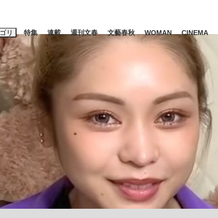
ゴリ
特集
連載
週刊文春
文藝春秋
WOMAN
CINEMA
キーワード入力
ス
エンタメ
ライフ
ビジネス
ーワードタグ一覧
山凌輝
#高市早苗
#後藤真希
#森岡毅
#城彰二
#内田有紀
#亀和田武
み会、JIN→伊豆の...
「90%は失敗する。でも…」
日本生まれの