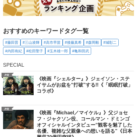
おすすめのキーワードタグ一覧
#藤田晋
#三山凌輝
#高市早苗
#後藤真希
#森岡毅
#城彰二
#内田有紀
#松田聖子
#玉木雄一郎
#亀和田武
SPECIAL
PR
《映画『シェルター』》ジェイソン・ステ
イサムがお盆を“打破”する!!《「眠眠打破」
コラボ》
PR
《映画『Michael／マイケル』》父ジョセ
フ・ジャクソン役、コールマン・ドミンゴ
オフィシャルインタビュー“観客を魅了した
名優、複雑な父親像への想いを語る”《日本