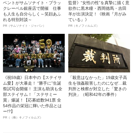
ベントがサムソナイト・ブラッ
監督》“女性の性”を真摯に描く意
クレーベル銀座店で開催 仕事
欲作に黒木瞳・西岡德馬・吉田
も人生も自分らしく～笑顔あふ
羊が出演決定！《映画『月がみ
れる特別対談～
ている』》
PR（サムソナイト・ジャパン）
PR（キノフィルムズ）
《祝59歳》日本中の【ステイサ
「殺意はなかった」19歳女子高
ム愛】が大暴走！ “勝手に”生誕
生を強姦殺害したのになぜ…裁
祭試写会開催！ 主演も助演も全
判所と検察が対立した「驚きの
部ステイサム！「ステサミー
判決」（昭和42年の事件）
賞」爆誕！【応募総数941票 全
54作品の栄冠に輝いた作品とは
ー!?】
PR（（株）キノフィルムズ）