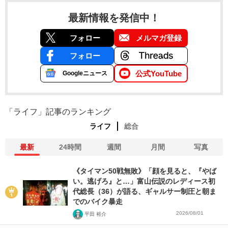
最新情報を発信中！
フォロー
メルマガ登録
フォロー
公式YouTube
Googleニュース
「ライフ」記事のランキング
ライフ
総合
最新
24時間
週間
月間
写真
《タイマン50戦無敗》「顔を見ると、『やば
い。逃げろ』と…」富山伝説のレディース初
代総長（36）が語る、ギャルサー制圧と朝ま
でのバイク暴走
2026/08/01
平田 裕介