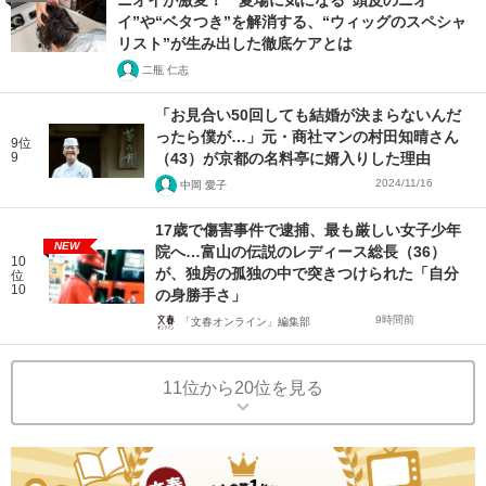
ニオイが激変！ 夏場に気になる“頭皮のニオ
イ”や“ベタつき”を解消する、“ウィッグのスペシャ
リスト”が生み出した徹底ケアとは
二瓶 仁志
「お見合い50回しても結婚が決まらないんだ
ったら僕が…」元・商社マンの村田知晴さん
9位
9
（43）が京都の名料亭に婿入りした理由
2024/11/16
中岡 愛子
17歳で傷害事件で逮捕、最も厳しい女子少年
NEW
院へ…富山の伝説のレディース総長（36）
10
が、独房の孤独の中で突きつけられた「自分
位
10
の身勝手さ」
9時間前
「文春オンライン」編集部
11位から20位を見る