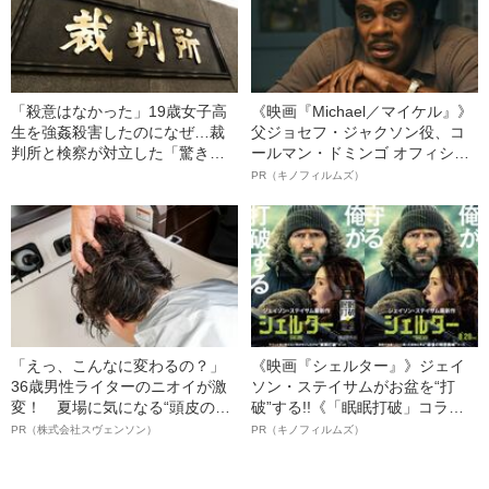
「殺意はなかった」19歳女子高
《映画『Michael／マイケル』》
生を強姦殺害したのになぜ…裁
父ジョセフ・ジャクソン役、コ
判所と検察が対立した「驚きの
ールマン・ドミンゴ オフィシャ
判決」（昭和42年の事件）
ルインタビュー“観客を魅了した
PR（キノフィルムズ）
名優、複雑な父親像への想いを
語る”《日本興収70億円突破》
「えっ、こんなに変わるの？」
《映画『シェルター』》ジェイ
36歳男性ライターのニオイが激
ソン・ステイサムがお盆を“打
変！ 夏場に気になる“頭皮のニ
破”する!!《「眠眠打破」コラ
オイ”や“ベタつき”を解消す
ボ》
PR（株式会社スヴェンソン）
PR（キノフィルムズ）
る、“ウィッグのスペシャリス
ト”が生み出した徹底ケアとは