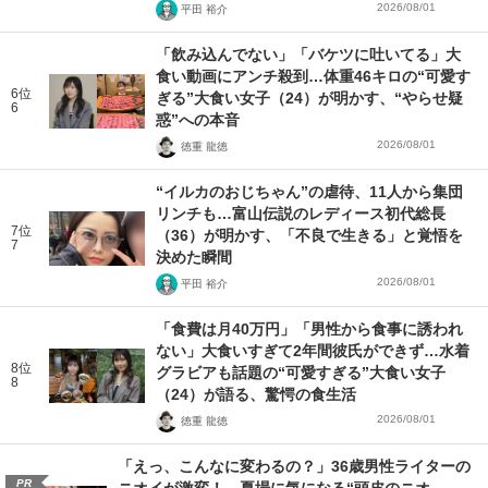
2026/08/01
平田 裕介
「飲み込んでない」「バケツに吐いてる」大
食い動画にアンチ殺到…体重46キロの“可愛す
6位
ぎる”大食い女子（24）が明かす、“やらせ疑
6
惑”への本音
2026/08/01
徳重 龍徳
“イルカのおじちゃん”の虐待、11人から集団
リンチも…富山伝説のレディース初代総長
7位
（36）が明かす、「不良で生きる」と覚悟を
7
決めた瞬間
2026/08/01
平田 裕介
「食費は月40万円」「男性から食事に誘われ
ない」大食いすぎて2年間彼氏ができず…水着
8位
グラビアも話題の“可愛すぎる”大食い女子
8
（24）が語る、驚愕の食生活
2026/08/01
徳重 龍徳
「えっ、こんなに変わるの？」36歳男性ライターの
PR