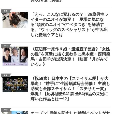
興収70億円突破》
PR
「えっ、こんなに変わるの？」36歳男性ラ
イターのニオイが激変！ 夏場に気にな
る“頭皮のニオイ”や“ベタつき”を解消す
る、“ウィッグのスペシャリスト”が生み出
した徹底ケアとは
PR
《渡辺淳一原作＆娘・渡邉直子監督》“女性
の性”を真摯に描く意欲作に黒木瞳・西岡德
馬・吉田羊が出演決定！《映画『月がみて
いる』》
PR
《祝59歳》日本中の【ステイサム愛】が大
暴走！ “勝手に”生誕祭試写会開催！ 主演も
助演も全部ステイサム！「ステサミー賞」
爆誕！【応募総数941票 全54作品の栄冠に
輝いた作品とはー!?】
PR
オープン1周年を記念した特別イベントがサ