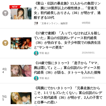
《富山・伝説の暴走族》11人からの集団リン
NEW
チ、腕に10箇所以上の根性焼き…「音速天
女」初代総長しおりさん（36）が明かす、過
酷すぎる10代
9時間前
「文春オンライン」編集部
《17歳で逮捕》「入っていなければ人を殺し
ていた」富山の伝説的レディース初代総長
（36）が告白する、女子少年院での独房生活
と“ヤンキーの更生”
2026/08/01
平田 裕介
《14歳で指にタトゥー》「息子から『ママ、
腕は隠して』と…」富山伝説のレディース初
4位
4
代総長（36）が語る、タトゥーを入れた後悔
2026/08/01
平田 裕介
《両腕にでかいタトゥー》「元暴走族だから
こそ、1ミリもズレたくない」富山伝説のレデ
5位
ィース初代総長（36）が明かす、2人の子育て
5
と仕事への思い