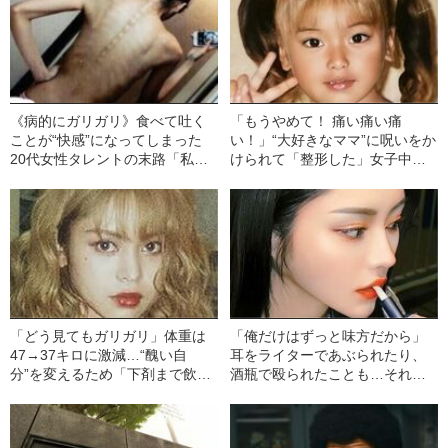
《病的にガリガリ》食べて吐く
「もうやめて！ 痛い痛い痛
ことが“快感”になってしまった
い！」“大好きなママ”に呪いをか
20代女性タレントの末路「私の
けられて「整形した」女子中学
身体と心は、すさまじい速度で
生モデルの不幸
壊れていった」
「どう見てもガリガリ」体重は
「俺だけはずっと味方だから」
47→37キロに激減…“醜い自
耳をライターであぶられたり、
分”を変えるため「下剤まで飲ん
酒瓶で殴られたことも…それで
だ」女子中学生モデルの心の闇
も「DV彼氏」と別れられなかっ
た女子高生の特殊事情