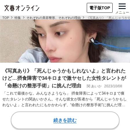
電子版TOP
メニュー
TOP
特集
それぞれの美容整形、それぞれの理由
《写真あり》「死んじゃうか
《写真あり》「死んじゃうかもしれないよ」と言われた
けど…摂食障害で34キロまで激ヤセした女性タレントが
「命懸けの整形手術」に挑んだ理由
関 あいか
2023/10/08
「これで最後かな。みんなさようなら」 摂食障害によって34キロまで痩
せたタレントの関あいかさん。そんな彼女が医者から「死んじゃうかもし
れないよ」と言われたにもかかわらず、“命懸けの整形手術”に挑んだ理由
とは？ 彼女が…
続きを読む