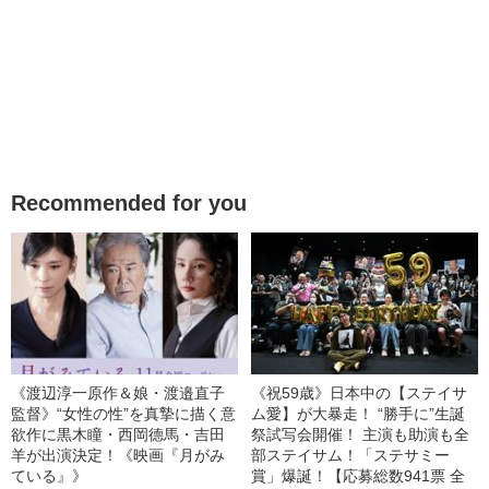
Recommended for you
《渡辺淳一原作＆娘・渡邉直子
《祝59歳》日本中の【ステイサ
監督》“女性の性”を真摯に描く意
ム愛】が大暴走！ “勝手に”生誕
欲作に黒木瞳・西岡德馬・吉田
祭試写会開催！ 主演も助演も全
羊が出演決定！《映画『月がみ
部ステイサム！「ステサミー
ている』》
賞」爆誕！【応募総数941票 全