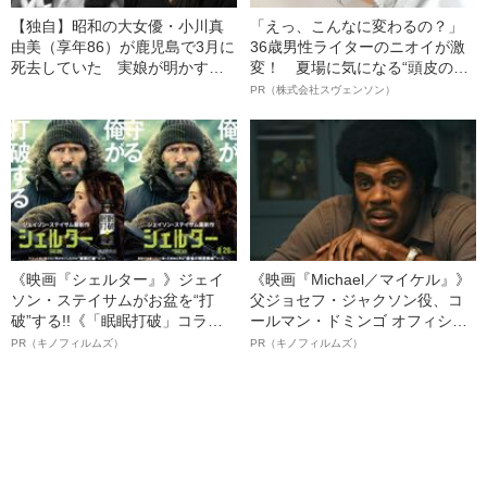
【独自】昭和の大女優・小川真
「えっ、こんなに変わるの？」
由美（享年86）が鹿児島で3月に
36歳男性ライターのニオイが激
死去していた 実娘が明かす
変！ 夏場に気になる“頭皮のニ
「毒母」の素顔と空白の晩年
オイ”や“ベタつき”を解消す
PR（株式会社スヴェンソン）
る、“ウィッグのスペシャリス
ト”が生み出した徹底ケアとは
《映画『シェルター』》ジェイ
《映画『Michael／マイケル』》
ソン・ステイサムがお盆を“打
父ジョセフ・ジャクソン役、コ
破”する!!《「眠眠打破」コラ
ールマン・ドミンゴ オフィシャ
ボ》
ルインタビュー“観客を魅了した
PR（キノフィルムズ）
PR（キノフィルムズ）
名優、複雑な父親像への想いを
語る”《日本興収70億円突破》