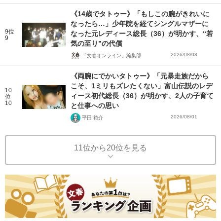
《14歳でタトゥー》「もしこの腕がきれいに
なったら…」少年院を経てシングルマザーに
9位
なった元レディース総長（36）が明かす、“若
9
気の至り”の代償
2026/08/08
「文春オンライン」編集部
《両腕にでかいタトゥー》「元暴走族だから
こそ、1ミリもズレたくない」富山伝説のレデ
10
ィース初代総長（36）が明かす、2人の子育て
位
10
と仕事への思い
2026/08/01
平田 裕介
11位から20位を見る