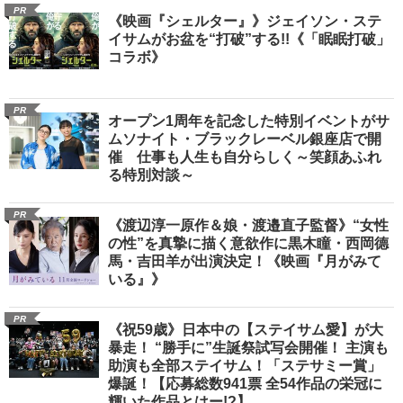
PR
《映画『シェルター』》ジェイソン・ステ
イサムがお盆を“打破”する!!《「眠眠打破」
コラボ》
PR
オープン1周年を記念した特別イベントがサ
ムソナイト・ブラックレーベル銀座店で開
催 仕事も人生も自分らしく～笑顔あふれ
る特別対談～
PR
《渡辺淳一原作＆娘・渡邉直子監督》“女性
の性”を真摯に描く意欲作に黒木瞳・西岡德
馬・吉田羊が出演決定！《映画『月がみて
いる』》
PR
《祝59歳》日本中の【ステイサム愛】が大
暴走！ “勝手に”生誕祭試写会開催！ 主演も
助演も全部ステイサム！「ステサミー賞」
爆誕！【応募総数941票 全54作品の栄冠に
輝いた作品とはー!?】