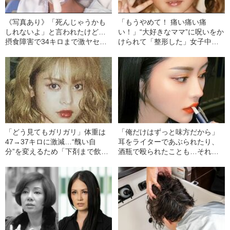
《写真あり》「死んじゃうかも
「もうやめて！ 痛い痛い痛
しれないよ」と言われたけど…
い！」“大好きなママ”に呪いをか
摂食障害で34キロまで激ヤセし
けられて「整形した」女子中学
た女性タレントが「命懸けの整
生モデルの不幸
形手術」に挑んだ理由
「どう見てもガリガリ」体重は
「俺だけはずっと味方だから」
47→37キロに激減…“醜い自
耳をライターであぶられたり、
分”を変えるため「下剤まで飲ん
酒瓶で殴られたことも…それで
だ」女子中学生モデルの心の闇
も「DV彼氏」と別れられなかっ
た女子高生の特殊事情