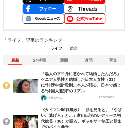
フォロー
公式YouTube
Googleニュース
「ライフ」記事のランキング
ライフ
総合
最新
24時間
週間
月間
写真
「黒人の下半身に惹かれて結婚したんだろ」
ケニア人男性と結婚した日本人女性（31）
に“誹謗中傷”殺到…本人が語る、日本で感じ
る“外国人差別”のリアル
2026/08/08
小泉 なつみ
《タイマン50戦無敗》「顔を見ると、『やば
い。逃げろ』と…」富山伝説のレディース初
代総長（36）が語る、ギャルサー制圧と朝ま
でのバイク暴走