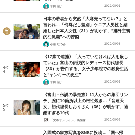
2026/08/01
平田 裕介
日本の若者から突然「大麻売ってない？」と
言われ…「侮辱だし差別」ケニア人男性と結
婚した日本人女性（31）が明かす、“排外主義
的な風潮”への苦悩
2026/08/08
小泉 なつみ
《17歳で逮捕》「入っていなければ人を殺し
ていた」富山の伝説的レディース初代総長
4位
（36）が告白する、女子少年院での独房生活
4
と“ヤンキーの更生”
2026/08/01
平田 裕介
《富山・伝説の暴走族》11人からの集団リン
チ、腕に10箇所以上の根性焼き…「音速天
5位
女」初代総長しおりさん（36）が明かす、過
5
酷すぎる10代
2026/08/07
「文春オンライン」編集部
入園式の家族写真をSNSに投稿→「国へ帰