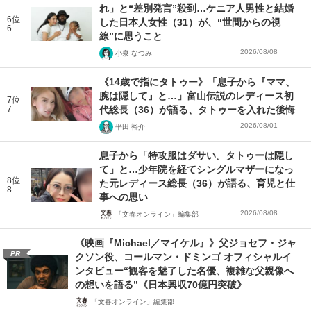
れ」と“差別発言”殺到…ケニア人男性と結婚
6位
した日本人女性（31）が、“世間からの視
6
線”に思うこと
2026/08/08
小泉 なつみ
《14歳で指にタトゥー》「息子から『ママ、
腕は隠して』と…」富山伝説のレディース初
7位
7
代総長（36）が語る、タトゥーを入れた後悔
2026/08/01
平田 裕介
息子から「特攻服はダサい。タトゥーは隠し
て」と…少年院を経てシングルマザーになっ
8位
た元レディース総長（36）が語る、育児と仕
8
事への思い
2026/08/08
「文春オンライン」編集部
《映画『Michael／マイケル』》父ジョセフ・ジャ
PR
クソン役、コールマン・ドミンゴ オフィシャルイ
ンタビュー“観客を魅了した名優、複雑な父親像へ
の想いを語る”《日本興収70億円突破》
「文春オンライン」編集部