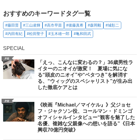
おすすめのキーワードタグ一覧
#藤田晋
#三山凌輝
#高市早苗
#後藤真希
#森岡毅
#城彰二
#内田有紀
#松田聖子
#玉木雄一郎
#亀和田武
SPECIAL
PR
「えっ、こんなに変わるの？」36歳男性ラ
イターのニオイが激変！ 夏場に気にな
る“頭皮のニオイ”や“ベタつき”を解消す
る、“ウィッグのスペシャリスト”が生み出
した徹底ケアとは
PR
《映画『Michael／マイケル』》父ジョセ
フ・ジャクソン役、コールマン・ドミンゴ
オフィシャルインタビュー“観客を魅了した
名優、複雑な父親像への想いを語る”《日本
興収70億円突破》