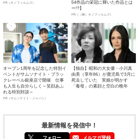
54作品の栄冠に輝いた作品とは
PR（キノフィルムズ）
ー!?】
PR（（株）キノフィルムズ）
オープン1周年を記念した特別イ
【独自】昭和の大女優・小川真
ベントがサムソナイト・ブラッ
由美（享年86）が鹿児島で3月に
クレーベル銀座店で開催 仕事
死去していた 実娘が明かす
も人生も自分らしく～笑顔あふ
「毒母」の素顔と空白の晩年
れる特別対談～
PR（サムソナイト・ジャパン）
最新情報を発信中！
フォロー
メルマガ登録