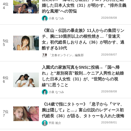
4位
婚した日本人女性（31）が明かす、“排外主義
4
的な風潮”への苦悩
2026/08/08
小泉 なつみ
《富山・伝説の暴走族》11人からの集団リン
チ、腕に10箇所以上の根性焼き…「音速天
5位
女」初代総長しおりさん（36）が明かす、過
5
酷すぎる10代
2026/08/07
「文春オンライン」編集部
入園式の家族写真をSNSに投稿→「国へ帰
れ」と“差別発言”殺到…ケニア人男性と結婚
6位
した日本人女性（31）が、“世間からの視
6
線”に思うこと
2026/08/08
小泉 なつみ
《14歳で指にタトゥー》「息子から『ママ、
腕は隠して』と…」富山伝説のレディース初
7位
7
代総長（36）が語る、タトゥーを入れた後悔
2026/08/01
平田 裕介