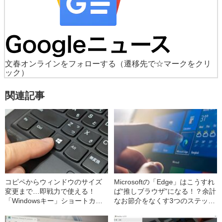
文春オンラインをフォローする
（遷移先で☆マークをクリ
ック）
関連記事
コピペからウィンドウのサイズ
Microsoftの「Edge」はこうすれ
変更まで…即戦力で使える！
ば“推しブラウザ”になる！？余計
「Windowsキー」ショートカッ
なお節介をなくす3つのステップ
ト5選
とは