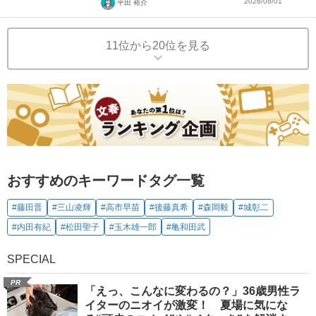
2026/08/01
平田 裕介
11位から20位を見る
おすすめのキーワードタグ一覧
#藤田晋
#三山凌輝
#高市早苗
#後藤真希
#森岡毅
#城彰二
#内田有紀
#松田聖子
#玉木雄一郎
#亀和田武
SPECIAL
PR
「えっ、こんなに変わるの？」36歳男性ラ
イターのニオイが激変！ 夏場に気にな