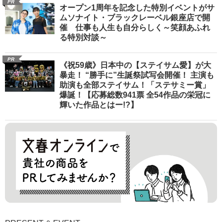
PR
オープン1周年を記念した特別イベントがサ
ムソナイト・ブラックレーベル銀座店で開
催 仕事も人生も自分らしく～笑顔あふれ
る特別対談～
PR
《祝59歳》日本中の【ステイサム愛】が大
暴走！ “勝手に”生誕祭試写会開催！ 主演も
助演も全部ステイサム！「ステサミー賞」
爆誕！【応募総数941票 全54作品の栄冠に
輝いた作品とはー!?】