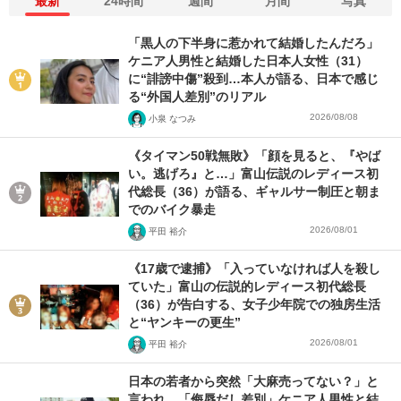
最新
24時間
週間
月間
写真
「黒人の下半身に惹かれて結婚したんだろ」
ケニア人男性と結婚した日本人女性（31）
に“誹謗中傷”殺到…本人が語る、日本で感じ
る“外国人差別”のリアル
2026/08/08
小泉 なつみ
《タイマン50戦無敗》「顔を見ると、『やば
い。逃げろ』と…」富山伝説のレディース初
代総長（36）が語る、ギャルサー制圧と朝ま
でのバイク暴走
2026/08/01
平田 裕介
《17歳で逮捕》「入っていなければ人を殺し
ていた」富山の伝説的レディース初代総長
（36）が告白する、女子少年院での独房生活
と“ヤンキーの更生”
2026/08/01
平田 裕介
日本の若者から突然「大麻売ってない？」と
言われ…「侮辱だし差別」ケニア人男性と結