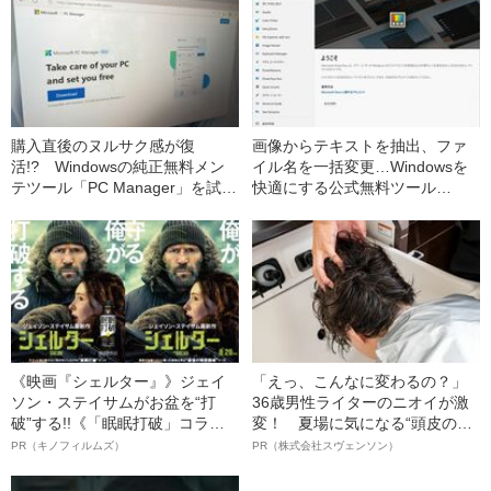
購入直後のヌルサク感が復
画像からテキストを抽出、ファ
活!? Windowsの純正無料メン
イル名を一括変更…Windowsを
テツール「PC Manager」を試し
快適にする公式無料ツール
てみると…
「PowerToys」おすすめ機能7選
《映画『シェルター』》ジェイ
「えっ、こんなに変わるの？」
ソン・ステイサムがお盆を“打
36歳男性ライターのニオイが激
破”する!!《「眠眠打破」コラ
変！ 夏場に気になる“頭皮のニ
ボ》
オイ”や“ベタつき”を解消す
PR（キノフィルムズ）
PR（株式会社スヴェンソン）
る、“ウィッグのスペシャリス
ト”が生み出した徹底ケアとは