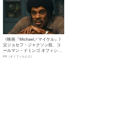
《映画『Michael／マイケル』》
父ジョセフ・ジャクソン役、コ
ールマン・ドミンゴ オフィシャ
ルインタビュー“観客を魅了した
PR（キノフィルムズ）
名優、複雑な父親像への想いを
語る”《日本興収70億円突破》