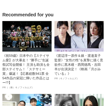
Recommended for you
《祝59歳》日本中の【ステイサ
《渡辺淳一原作＆娘・渡邉直子
ム愛】が大暴走！ “勝手に”生誕
監督》“女性の性”を真摯に描く意
祭試写会開催！ 主演も助演も全
欲作に黒木瞳・西岡德馬・吉田
部ステイサム！「ステサミー
羊が出演決定！《映画『月がみ
賞」爆誕！【応募総数941票 全
ている』》
54作品の栄冠に輝いた作品とは
PR（キノフィルムズ）
ー!?】
PR（（株）キノフィルムズ）