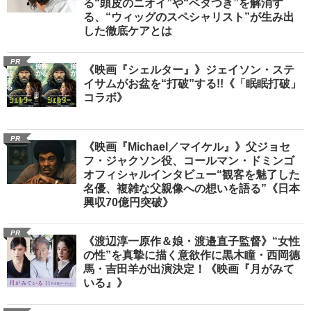
る“頭皮のニオイ”や“ベタつき”を解消す
る、“ウィッグのスペシャリスト”が生み出
した徹底ケアとは
PR
《映画『シェルター』》ジェイソン・ステ
イサムがお盆を“打破”する!!《「眠眠打破」
コラボ》
PR
《映画『Michael／マイケル』》父ジョセ
フ・ジャクソン役、コールマン・ドミンゴ
オフィシャルインタビュー“観客を魅了した
名優、複雑な父親像への想いを語る”《日本
興収70億円突破》
PR
《渡辺淳一原作＆娘・渡邉直子監督》“女性
の性”を真摯に描く意欲作に黒木瞳・西岡德
馬・吉田羊が出演決定！《映画『月がみて
いる』》