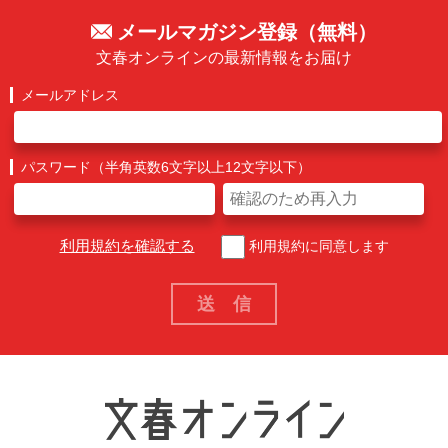
メールマガジン登録（無料）
文春オンラインの最新情報をお届け
メールアドレス
パスワード（半角英数6文字以上12文字以下）
利用規約を確認する
利用規約に同意します