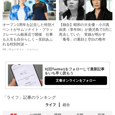
オープン1周年を記念した特別イ
【独自】昭和の大女優・小川真
ベントがサムソナイト・ブラッ
由美（享年86）が鹿児島で3月に
クレーベル銀座店で開催 仕事
死去していた 実娘が明かす
も人生も自分らしく～笑顔あふ
「毒母」の素顔と空白の晩年
れる特別対談～
PR（サムソナイト・ジャパン）
X(旧Twitter)をフォローして最新記事
をいち早く読もう
文春オンラインをフォロー
「ライフ」記事のランキング
ライフ
総合