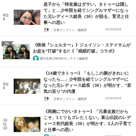
息子から「特攻服はダサい。タトゥーは隠し
て」と…少年院を経てシングルマザーになっ
8位
た元レディース総長（36）が語る、育児と仕
8
事への思い
2026/08/08
「文春オンライン」編集部
PR
《映画『シェルター』》ジェイソン・ステイサムが
お盆を“打破”する!!《「眠眠打破」コラボ》
週刊文春CINEMAオンライン編集部
《14歳でタトゥー》「もしこの腕がきれいに
なったら…」少年院を経てシングルマザーに
9位
なった元レディース総長（36）が明かす、“若
9
気の至り”の代償
2026/08/08
「文春オンライン」編集部
《両腕にでかいタトゥー》「元暴走族だから
こそ、1ミリもズレたくない」富山伝説のレデ
10
ィース初代総長（36）が明かす、2人の子育て
位
10
と仕事への思い