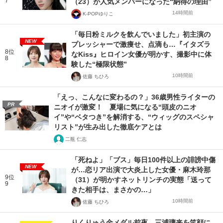
7
（23）が人気メンバーになった“納得の理由”
14時間前
K-POPゆりこ
「毎日粉ミルクを飲んでいました」初主演の
NEW
プレッシャーで激痩せ、点滴も…『イタズラ
8位
なKiss』ヒロイン女優が明かす、撮影中に体
8
験した“極限状態”
10時間前
佐藤 ちひろ
「えっ、こんなに変わるの？」36歳男性ライターの
PR
ニオイが激変！ 夏場に気になる“頭皮のニオ
イ”や“ベタつき”を解消する、“ウィッグのスペシャ
リスト”が生み出した徹底ケアとは
二瓶 仁志
「死ねよ」「ブス」毎日100件以上の誹謗中傷
NEW
が…恋リア出演で大炎上した女優・麻木玲那
9位
（31）が明かすネットリンチの実態「送って
9
きた相手は、まさかの…」
10時間前
佐藤 ちひろ
りくりゅう金メダル前夜、三浦璃来を笑顔に