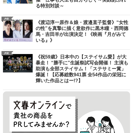
る特別対談～
PR
《渡辺淳一原作＆娘・渡邉直子監督》“女性
の性”を真摯に描く意欲作に黒木瞳・西岡德
馬・吉田羊が出演決定！《映画『月がみて
いる』》
PR
《祝59歳》日本中の【ステイサム愛】が大
暴走！ “勝手に”生誕祭試写会開催！ 主演も
助演も全部ステイサム！「ステサミー賞」
爆誕！【応募総数941票 全54作品の栄冠に
輝いた作品とはー!?】