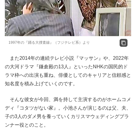
1997年の『踊る大捜査線』（フジテレビ系）より
また2014年の連続テレビ小説『マッサン』や、2022年
の大河ドラマ『鎌倉殿の13人』といったNHKの国民的ド
ラマ枠への出演も重ね、俳優としてのキャリアと信頼感と
知名度を積み上げていくのです。
そんな彼女が今回、満を持して主演するのがホームコメ
ディ『コタツがない家』。小池さんが演じるのは父、夫、
子の3人のダメ男を養っていくカリスマウェディングプラ
ンナー役とのこと。