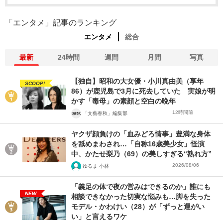
「エンタメ」記事のランキング
エンタメ
総合
最新
24時間
週間
月間
写真
【独自】昭和の大女優・小川真由美（享年
SCOOP!
86）が鹿児島で3月に死去していた 実娘が明
かす「毒母」の素顔と空白の晩年
12時間前
「文藝春秋」編集部
ヤクザ顔負けの「血みどろ情事」豊満な身体
を舐めまわされ…「自称16歳美少女」怪演
中、かたせ梨乃（69）の美しすぎる“熟れ方”
2026/08/06
ゆるま 小林
「義足の体で夜の営みはできるのか」誰にも
NEW
相談できなかった切実な悩みも…脚を失った
モデル・かわけい（28）が「ずっと運がい
い」と言えるワケ