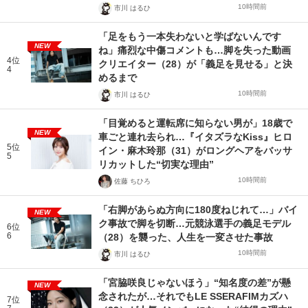
10時間前
市川 はるひ
「足をもう一本失わないと学ばないんです
NEW
ね」痛烈な中傷コメントも…脚を失った動画
4位
クリエイター（28）が「義足を見せる」と決
4
めるまで
10時間前
市川 はるひ
「目覚めると運転席に知らない男が」18歳で
NEW
車ごと連れ去られ…『イタズラなKiss』ヒロ
5位
イン・麻木玲那（31）がロングヘアをバッサ
5
リカットした“切実な理由”
10時間前
佐藤 ちひろ
「右脚があらぬ方向に180度ねじれて…」バイ
NEW
ク事故で脚を切断…元競泳選手の義足モデル
6位
6
（28）を襲った、人生を一変させた事故
10時間前
市川 はるひ
「宮脇咲良じゃないほう」“知名度の差”が懸
NEW
念されたが…それでもLE SSERAFIMカズハ
7位