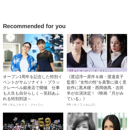
Recommended for you
オープン1周年を記念した特別イ
《渡辺淳一原作＆娘・渡邉直子
ベントがサムソナイト・ブラッ
監督》“女性の性”を真摯に描く意
クレーベル銀座店で開催 仕事
欲作に黒木瞳・西岡德馬・吉田
も人生も自分らしく～笑顔あふ
羊が出演決定！《映画『月がみ
れる特別対談～
ている』》
PR（サムソナイト・ジャパン）
PR（キノフィルムズ）