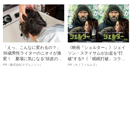
幸三を説得できなかった「長男
名優、複雑な父親像への想いを
の葛藤」
語る”《日本興収70億円突破》
「えっ、こんなに変わるの？」
《映画『シェルター』》ジェイ
36歳男性ライターのニオイが激
ソン・ステイサムがお盆を“打
変！ 夏場に気になる“頭皮のニ
破”する!!《「眠眠打破」コラ
オイ”や“ベタつき”を解消す
ボ》
PR（株式会社スヴェンソン）
PR（キノフィルムズ）
る、“ウィッグのスペシャリス
ト”が生み出した徹底ケアとは