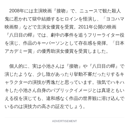
2008年には主演映画『接吻』で、ニュースで観た殺人
鬼に惹かれて獄中結婚するヒロインを怪演し、「ヨコハマ
映画祭」などで主演女優賞を受賞。2011年公開の映画
『八日目の蟬』では、劇中の事件を追うフリーライター役
を演じ、作品のキーパーソンとして存在感を発揮。「日本
アカデミー賞」の優秀助演女優賞を受賞しました。
個人的に、実は小池さんは『接吻』や『八日目の蟬』で
演じたような、少し陰があったり挙動不審だったりするキ
ャラクターの演技が秀逸だと思っています。強気でハキハ
キした小池さん自身のパブリックイメージとは真逆ともい
える役を演じても、違和感なく作品の世界観に溶け込んで
いるのは演技力の高さの証左でしょう。
ADVERTISEMENT