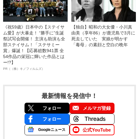
《祝59歳》日本中の【ステイサ
【独自】昭和の大女優・小川真
ム愛】が大暴走！ “勝手に”生誕
由美（享年86）が鹿児島で3月に
祭試写会開催！ 主演も助演も全
死去していた 実娘が明かす
部ステイサム！「ステサミー
「毒母」の素顔と空白の晩年
賞」爆誕！【応募総数941票 全
54作品の栄冠に輝いた作品とは
ー!?】
PR（（株）キノフィルムズ）
最新情報を発信中！
フォロー
メルマガ登録
フォロー
公式YouTube
Googleニュース