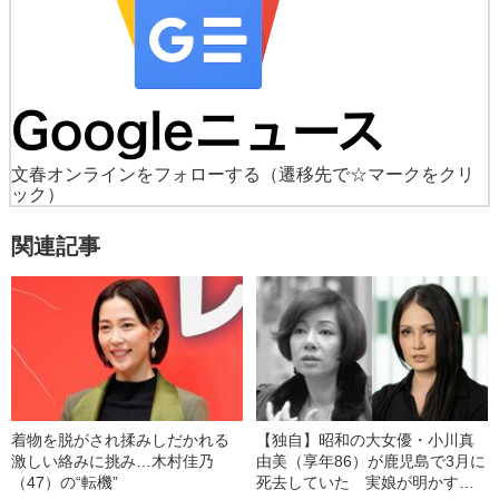
文春オンラインをフォローする
（遷移先で☆マークをクリ
ック）
関連記事
着物を脱がされ揉みしだかれる
【独自】昭和の大女優・小川真
激しい絡みに挑み…木村佳乃
由美（享年86）が鹿児島で3月に
（47）の“転機”
死去していた 実娘が明かす