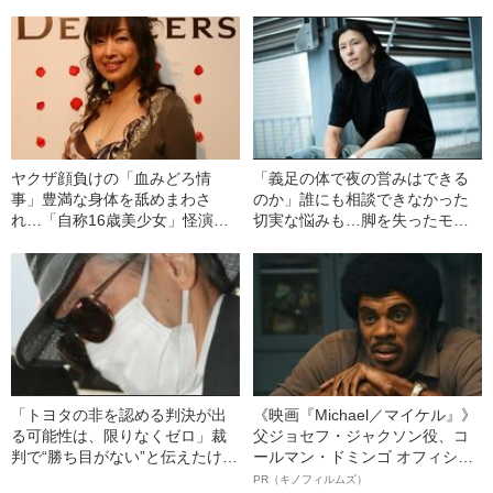
「毒母」の素顔と空白の晩年
ヤクザ顔負けの「血みどろ情
「義足の体で夜の営みはできる
事」豊満な身体を舐めまわさ
のか」誰にも相談できなかった
れ…「自称16歳美少女」怪演
切実な悩みも…脚を失ったモデ
中、かたせ梨乃（69）の美しす
ル・かわけい（28）が「ずっと
ぎる“熟れ方”
運がいい」と言えるワケ
「トヨタの非を認める判決が出
《映画『Michael／マイケル』》
る可能性は、限りなくゼロ」裁
父ジョセフ・ジャクソン役、コ
判で“勝ち目がない”と伝えたけれ
ールマン・ドミンゴ オフィシャ
ど…《池袋暴走事故》父・飯塚
ルインタビュー“観客を魅了した
PR（キノフィルムズ）