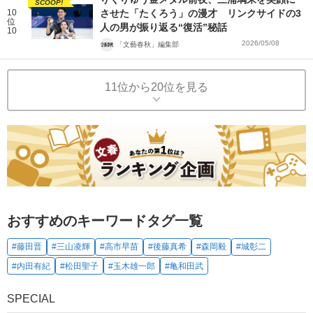
SCOOP!
10
させた「たくろう」の漫才 リンクサイドの3
位
人の男が振り返る“復活”秘話
10
2026/05/08
「文藝春秋」編集部
11位から20位を見る
おすすめのキーワードタグ一覧
#藤田晋
#三山凌輝
#高市早苗
#後藤真希
#森岡毅
#城彰二
#内田有紀
#松田聖子
#玉木雄一郎
#亀和田武
SPECIAL