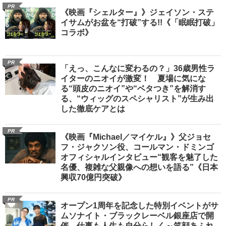
PR
《映画『シェルター』》ジェイソン・ステ
イサムがお盆を“打破”する!!《「眠眠打破」
コラボ》
PR
「えっ、こんなに変わるの？」36歳男性ラ
イターのニオイが激変！ 夏場に気にな
る“頭皮のニオイ”や“ベタつき”を解消す
る、“ウィッグのスペシャリスト”が生み出
した徹底ケアとは
PR
《映画『Michael／マイケル』》父ジョセ
フ・ジャクソン役、コールマン・ドミンゴ
オフィシャルインタビュー“観客を魅了した
名優、複雑な父親像への想いを語る”《日本
興収70億円突破》
PR
オープン1周年を記念した特別イベントがサ
ムソナイト・ブラックレーベル銀座店で開
催 仕事も人生も自分らしく～笑顔あふれ