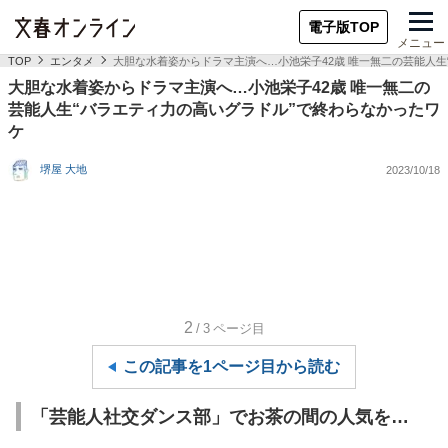
電子版TOP
メニュー
TOP
エンタメ
大胆な水着姿からドラマ主演へ…小池栄子42歳 唯一無二の芸能人生
大胆な水着姿からドラマ主演へ…小池栄子42歳 唯一無二の
芸能人生“バラエティ力の高いグラドル”で終わらなかったワ
ケ
堺屋 大地
2023/10/18
2
/3
ページ目
この記事を1ページ目から読む
「芸能人社交ダンス部」でお茶の間の人気を…