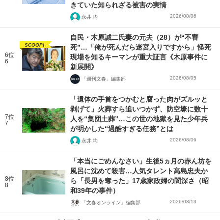
きていた知られざる被害の実情
2026/08/06
永井 均
自民・木原誠二氏妻の元夫（28）が“不審
SCOOP!
死”…「俺が死んだら迷宮入りですから」怪死
6位
現場を知るキーマンが重大証言《木原事件に
6
新展開》
2026/08/05
「週刊文春」編集部
「遺体の手首をつかむと腐った肉がズルッと
剥げて」火葬すら追いつかず、防空壕に数十
7位
人を“集団土葬”…この世の地獄を見た少年兵
7
が明かした“過酷すぎる任務”とは
2026/08/06
永井 均
「本当にごめんなさい」生後5ヵ月の赤ん坊を
風呂に沈めて殺害…人気タレント高島忠夫か
8位
ら「長男を奪った」17歳家政婦の闇深さ（昭
8
和39年の事件）
2026/03/13
「文春オンライン」編集部