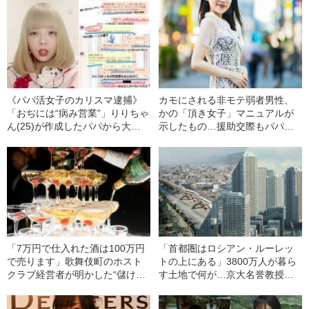
《パパ活女子のカリスマ逮捕》
カモにされる非モテ弱者男性、
「おぢには“病み営業”」りりちゃ
かの「頂き女子」マニュアルが
ん(25)が作成したパパから大金
示したもの…援助交際もパパ活
を騙し取る‟魔法マニュアル”のす
も契約結婚も、行き場のない性
べて「もう闇金いこうかな…」
欲が暗い未来で咲いた花
「7万円で仕入れた酒は100万円
「首都圏はロシアン・ルーレッ
で売ります」歌舞伎町のホスト
トの上にある」3800万人が暮ら
クラブ経営者が明かした“儲けの
す土地で何が…京大名誉教授が
仕組み”…客の中には「障害年金
解説する「首都直下地震」のメ
で遊ぶホス狂い」も
カニズム