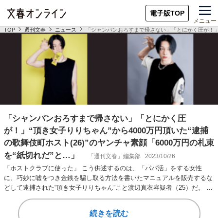
電子版TOP
メニュー
TOP
週刊文春
ニュース
「シャンパンおろすまで帰さない」「とにかく圧が！」“頂
「シャンパンおろすまで帰さない」「とにかく圧
が！」“頂き女子りりちゃん”から4000万円頂いた“逮捕
の歌舞伎町ホスト(26)”のヤンチャ素顔「6000万円の札束
を“紙切れだ”と…」
「週刊文春」編集部
2023/10/26
「ホストクラブに使った」 こう供述するのは、「パパ活」をする女性
に、巧妙に嘘をつき金銭を騙し取る方法を書いたマニュアルを販売するな
どして逮捕された“頂き女子りりちゃん”こと渡辺真衣容疑者（25）だ。 自
称風俗店店員の…
続きを読む