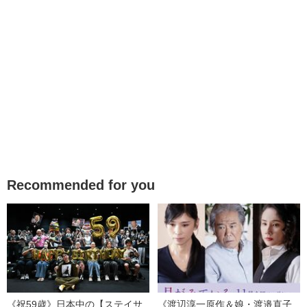
Recommended for you
《祝59歳》日本中の【ステイサ
《渡辺淳一原作＆娘・渡邉直子