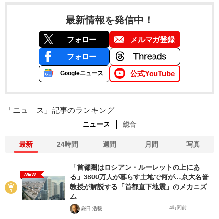
最新情報を発信中！
フォロー
メルマガ登録
フォロー
公式YouTube
Googleニュース
「ニュース」記事のランキング
ニュース
総合
最新
24時間
週間
月間
写真
「首都圏はロシアン・ルーレットの上にあ
NEW
る」3800万人が暮らす土地で何が…京大名誉
教授が解説する「首都直下地震」のメカニズ
ム
4時間前
鎌田 浩毅