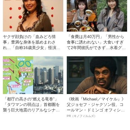
ヤクザ顔負けの「血みどろ情
「食費は月40万円」「男性から
事」豊満な身体を舐めまわさ
食事に誘われない」大食いすぎ
れ…「自称16歳美少女」怪演
て2年間彼氏ができず…水着グラ
中、かたせ梨乃（69）の美しす
ビアも話題の“可愛すぎる”大食い
ぎる“熟れ方”
女子（24）が語る、驚愕の食生
活
「都庁の高さの“燃える竜巻”」
《映画『Michael／マイケル』》
「タワマンの弱点は」首都圏を
父ジョセフ・ジャクソン役、コ
襲う巨大地震のリアルなシナリ
ールマン・ドミンゴ オフィシャ
オ《関東大震災から100年》
ルインタビュー“観客を魅了した
PR（キノフィルムズ）
名優、複雑な父親像への想いを
語る”《日本興収70億円突破》