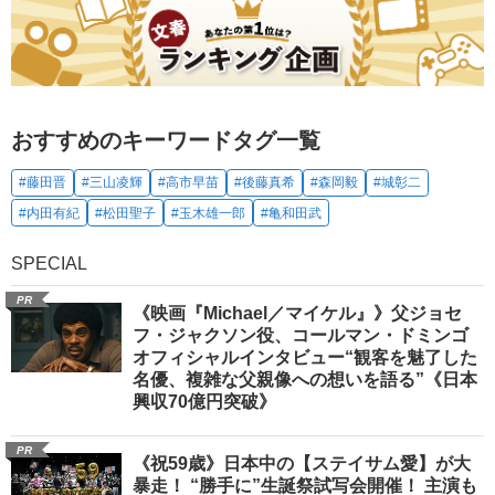
おすすめのキーワードタグ一覧
#藤田晋
#三山凌輝
#高市早苗
#後藤真希
#森岡毅
#城彰二
#内田有紀
#松田聖子
#玉木雄一郎
#亀和田武
SPECIAL
PR
《映画『Michael／マイケル』》父ジョセ
フ・ジャクソン役、コールマン・ドミンゴ
オフィシャルインタビュー“観客を魅了した
名優、複雑な父親像への想いを語る”《日本
興収70億円突破》
PR
《祝59歳》日本中の【ステイサム愛】が大
暴走！ “勝手に”生誕祭試写会開催！ 主演も