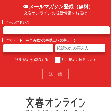
メールマガジン登録（無料）
文春オンラインの最新情報をお届け
メールアドレス
パスワード（半角英数6文字以上12文字以下）
利用規約を確認する
利用規約に同意します