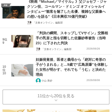
《映画『Michael／マイケル』》父ジョセフ・ジャ
PR
クソン役、コールマン・ドミンゴ オフィシャルイ
ンタビュー“観客を魅了した名優、複雑な父親像へ
の想いを語る”《日本興収70億円突破》
「文春オンライン」編集部
「判決の瞬間、スキップしてVサイン」交際相
手の乳首と指を切断した佐藤紗希被告（当時
9位
9
23）に下された判決
2026/06/26
「文春オンライン」編集部
妊娠発覚後、医者と義母から「絶対に奇形の
子がうまれる」と…9歳で“広島原爆”を体験し
10
た女性が明かす、それでも「うむ」と決めた
位
10
理由
2026/08/06
小山 美砂
11位から20位を見る