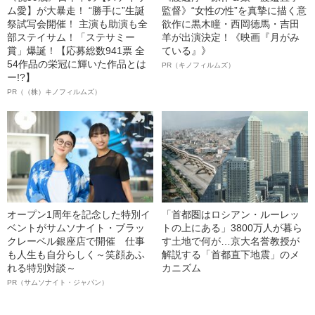
ム愛】が大暴走！ “勝手に”生誕
監督》“女性の性”を真摯に描く意
祭試写会開催！ 主演も助演も全
欲作に黒木瞳・西岡德馬・吉田
部ステイサム！「ステサミー
羊が出演決定！《映画『月がみ
賞」爆誕！【応募総数941票 全
ている』》
54作品の栄冠に輝いた作品とは
PR（キノフィルムズ）
ー!?】
PR（（株）キノフィルムズ）
オープン1周年を記念した特別イ
「首都圏はロシアン・ルーレッ
ベントがサムソナイト・ブラッ
トの上にある」3800万人が暮ら
クレーベル銀座店で開催 仕事
す土地で何が…京大名誉教授が
も人生も自分らしく～笑顔あふ
解説する「首都直下地震」のメ
れる特別対談～
カニズム
PR（サムソナイト・ジャパン）