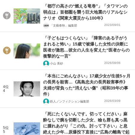
「都庁の高さの“燃える竜巻”」「タワマンの
弱点は」首都圏を襲う巨大地震のリアルなシ
ナリオ《関東大震災から100年》
2023/09/01
「文藝春秋」編集部
「子どもはつくらない」「障害のある子がう
まれると怖い」15歳で被爆した女性の決断に
医者が激怒…彼女の人生を変えた“医者からの
衝撃的な一言”
2026/08/06
小山 美砂
「本当にごめんなさい」17歳少女が生後5ヶ月
の長男を殺害…《高島忠夫の長男殺害事件》
4位
夫婦が背負った“消えない傷”（昭和39年の事
4
件）
2026/03/09
鉄人ノンフィクション編集部
「死にたくないんです。切ってください」麻
酔なしで腕を切断した少女、瞼も唇も真っ黒
に腫れあがり「この仇、討って下さい」と息
5位
5
絶えた少年…原爆投下直後に“広島の離島で起