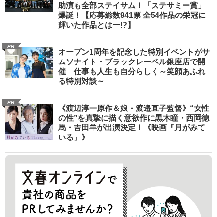
助演も全部ステイサム！「ステサミー賞」
爆誕！【応募総数941票 全54作品の栄冠に
輝いた作品とはー!?】
PR
オープン1周年を記念した特別イベントがサ
ムソナイト・ブラックレーベル銀座店で開
催 仕事も人生も自分らしく～笑顔あふれ
る特別対談～
PR
《渡辺淳一原作＆娘・渡邉直子監督》“女性
の性”を真摯に描く意欲作に黒木瞳・西岡德
馬・吉田羊が出演決定！《映画『月がみて
いる』》