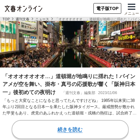
電子版TOP
メニュー
TOP
週刊文春
ニュース
「オオオオオオオ…」道頓堀が地鳴りに揺れた！パイ
「オオオオオオオ…」道頓堀が地鳴りに揺れた！パイン
アメが空を舞い、掛布・真弓の応援歌が響く「阪神日本
一」後初めての夜明け
「週刊文春」編集部
2023/11/06
「もっと大変なことになると思ってたんですけどね」 1985年以来実に38
年ぶり2回目となる日本一を果たした阪神タイガース。厳戒態勢が敷かれ
た甲斐もあり、虎党のあふれかえった道頓堀・戎橋の熱狂は、試合終了か
ら10分ほど…
続きを読む