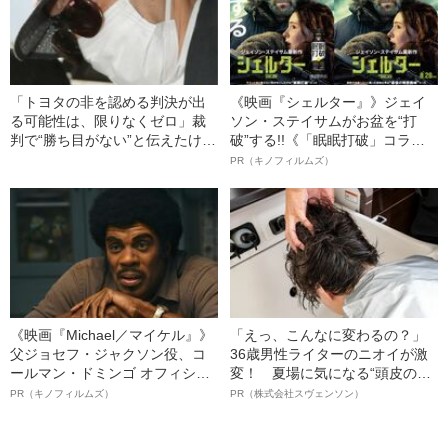
「トヨタの非を認める判決が出
《映画『シェルター』》ジェイ
る可能性は、限りなくゼロ」裁
ソン・ステイサムがお盆を“打
判で“勝ち目がない”と伝えたけれ
破”する!!《「眠眠打破」コラ
ど…《池袋暴走事故》父・飯塚
ボ》
PR（キノフィルムズ）
幸三を説得できなかった「長男
の葛藤」
《映画『Michael／マイケル』》
「えっ、こんなに変わるの？」
父ジョセフ・ジャクソン役、コ
36歳男性ライターのニオイが激
ールマン・ドミンゴ オフィシャ
変！ 夏場に気になる“頭皮のニ
ルインタビュー“観客を魅了した
オイ”や“ベタつき”を解消す
PR（キノフィルムズ）
PR（株式会社スヴェンソン）
名優、複雑な父親像への想いを
る、“ウィッグのスペシャリス
語る”《日本興収70億円突破》
ト”が生み出した徹底ケアとは