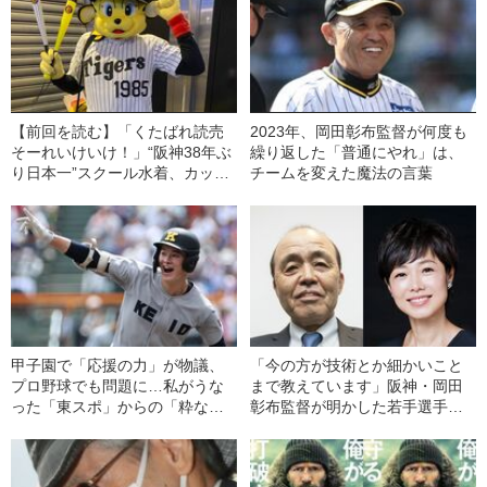
【前回を読む】「くたばれ読売
2023年、岡田彰布監督が何度も
そーれいけいけ！」“阪神38年ぶ
繰り返した「普通にやれ」は、
り日本一”スクール水着、カッパ
チームを変えた魔法の言葉
コスプレ…道頓堀に鳴り響く六
甲おろし「感傷の調べ」
甲子園で「応援の力」が物議、
「今の方が技術とか細かいこと
プロ野球でも問題に…私がうな
まで教えています」阪神・岡田
った「東スポ」からの「粋な提
彰布監督が明かした若手選手の
案」
リアル《15年ぶり復帰》