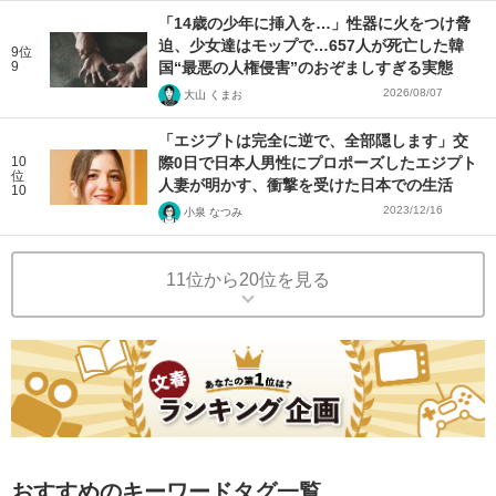
「14歳の少年に挿入を…」性器に火をつけ脅
迫、少女達はモップで…657人が死亡した韓
9位
9
国“最悪の人権侵害”のおぞましすぎる実態
2026/08/07
大山 くまお
「エジプトは完全に逆で、全部隠します」交
10
際0日で日本人男性にプロポーズしたエジプト
位
人妻が明かす、衝撃を受けた日本での生活
10
2023/12/16
小泉 なつみ
11位から20位を見る
おすすめのキーワードタグ一覧