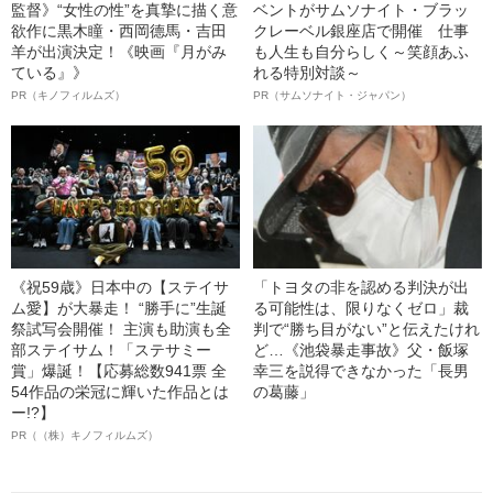
監督》“女性の性”を真摯に描く意
ベントがサムソナイト・ブラッ
欲作に黒木瞳・西岡德馬・吉田
クレーベル銀座店で開催 仕事
羊が出演決定！《映画『月がみ
も人生も自分らしく～笑顔あふ
ている』》
れる特別対談～
PR（キノフィルムズ）
PR（サムソナイト・ジャパン）
《祝59歳》日本中の【ステイサ
「トヨタの非を認める判決が出
ム愛】が大暴走！ “勝手に”生誕
る可能性は、限りなくゼロ」裁
祭試写会開催！ 主演も助演も全
判で“勝ち目がない”と伝えたけれ
部ステイサム！「ステサミー
ど…《池袋暴走事故》父・飯塚
賞」爆誕！【応募総数941票 全
幸三を説得できなかった「長男
54作品の栄冠に輝いた作品とは
の葛藤」
ー!?】
PR（（株）キノフィルムズ）