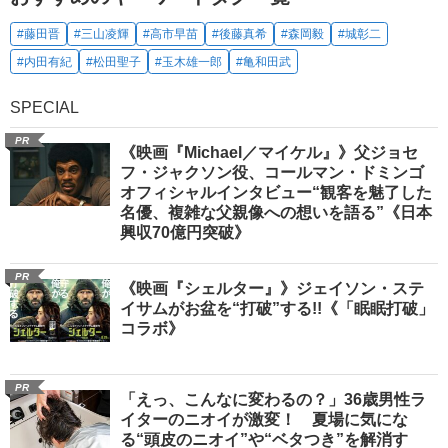
#藤田晋
#三山凌輝
#高市早苗
#後藤真希
#森岡毅
#城彰二
#内田有紀
#松田聖子
#玉木雄一郎
#亀和田武
SPECIAL
PR
《映画『Michael／マイケル』》父ジョセ
フ・ジャクソン役、コールマン・ドミンゴ
オフィシャルインタビュー“観客を魅了した
名優、複雑な父親像への想いを語る”《日本
興収70億円突破》
PR
《映画『シェルター』》ジェイソン・ステ
イサムがお盆を“打破”する!!《「眠眠打破」
コラボ》
PR
「えっ、こんなに変わるの？」36歳男性ラ
イターのニオイが激変！ 夏場に気にな
る“頭皮のニオイ”や“ベタつき”を解消す