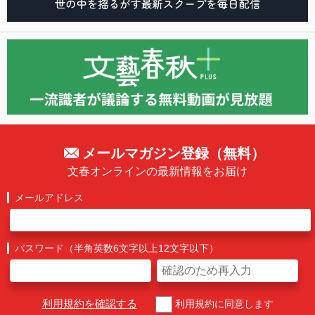
メールマガジン登録（無料）
文春オンラインの最新情報をお届け
メールアドレス
パスワード（半角英数6文字以上12文字以下）
利用規約を確認する
利用規約に同意します