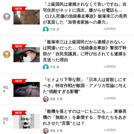
「上級国民は逮捕されなくて良いですね」自
NEW
宅住所がネットに流出、嫌がらせ電話も…
《12人死傷の池袋暴走事故》飯塚幸三の長男
が直面した「加害者家族への暴力」
14時間前
守田 哲
「飯塚幸三は上級国民だから逮捕されない」
NEW
は間違いだった…《池袋暴走事故》警視庁幹
部が「自民党議員」に呼び出されても逮捕を
見送った理由
14時間前
守田 哲
「ヒトより下等な獣」「日本人は皆殺しにす
NEW
べき」特攻作戦が敵国・アメリカ世論に与え
4位
4
た“残酷すぎる影響”
11時間前
保阪 正康
「敵機を落とすのは一にも二にも…」東條英
NEW
機の「無能さ」を象徴する、学生たちをあき
5位
5
れさせた“言葉”とは？
11時間前
保阪 正康