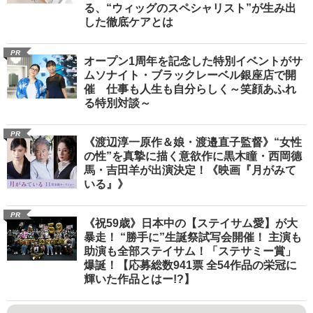
る、“ウィッグのスペシャリスト”が生み出
した徹底ケアとは
PR
オープン1周年を記念した特別イベントがサ
ムソナイト・ブラックレーベル銀座店で開
催 仕事も人生も自分らしく～笑顔あふれ
る特別対談～
PR
《渡辺淳一原作＆娘・渡邉直子監督》“女性
の性”を真摯に描く意欲作に黒木瞳・西岡德
馬・吉田羊が出演決定！《映画『月がみて
いる』》
PR
《祝59歳》日本中の【ステイサム愛】が大
暴走！ “勝手に”生誕祭試写会開催！ 主演も
助演も全部ステイサム！「ステサミー賞」
爆誕！【応募総数941票 全54作品の栄冠に
輝いた作品とはー!?】