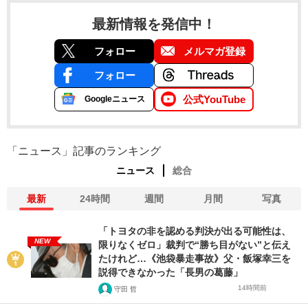
最新情報を発信中！
フォロー
メルマガ登録
フォロー
公式YouTube
Googleニュース
「ニュース」記事のランキング
ニュース
総合
最新
24時間
週間
月間
写真
「トヨタの非を認める判決が出る可能性は、
NEW
限りなくゼロ」裁判で“勝ち目がない”と伝え
たけれど…《池袋暴走事故》父・飯塚幸三を
説得できなかった「長男の葛藤」
14時間前
守田 哲