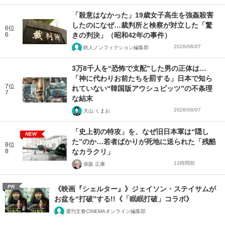
「殺意はなかった」19歳女子高生を強姦殺害
したのになぜ…裁判所と検察が対立した「驚
6位
6
きの判決」（昭和42年の事件）
2026/08/07
鉄人ノンフィクション編集部
3万8千人を“恐怖で支配”した男の正体は…
「神に代わりお前たちを罰する」日本で知ら
7位
れていない“韓国版アウシュビッツ”の不条理
7
な結末
2026/08/07
大山 くまお
「史上初の特攻」を、なぜ旧日本軍は“隠し
NEW
た”のか…若者ばかりが死地に送られた「残酷
8位
8
なカラクリ」
11時間前
保阪 正康
PR
《映画『シェルター』》ジェイソン・ステイサムが
お盆を“打破”する!!《「眠眠打破」コラボ》
週刊文春CINEMAオンライン編集部