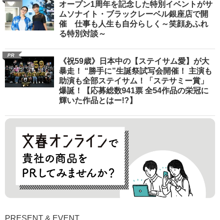
オープン1周年を記念した特別イベントがサ
ムソナイト・ブラックレーベル銀座店で開
催 仕事も人生も自分らしく～笑顔あふれ
る特別対談～
PR
《祝59歳》日本中の【ステイサム愛】が大
暴走！ “勝手に”生誕祭試写会開催！ 主演も
助演も全部ステイサム！「ステサミー賞」
爆誕！【応募総数941票 全54作品の栄冠に
輝いた作品とはー!?】
PRESENT & EVENT