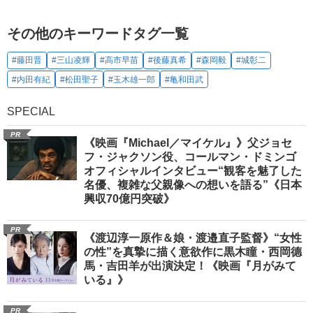
その他のキーワードタグ一覧
#藤田晋
#三山凌輝
#高市早苗
#後藤真希
#森岡毅
#城彰二
#内田有紀
#松田聖子
#玉木雄一郎
#亀和田武
SPECIAL
PR
《映画『Michael／マイケル』》父ジョセ
フ・ジャクソン役、コールマン・ドミンゴ
オフィシャルインタビュー“観客を魅了した
名優、複雑な父親像への想いを語る”《日本
興収70億円突破》
PR
《渡辺淳一原作＆娘・渡邉直子監督》“女性
の性”を真摯に描く意欲作に黒木瞳・西岡德
馬・吉田羊が出演決定！《映画『月がみて
いる』》
PR