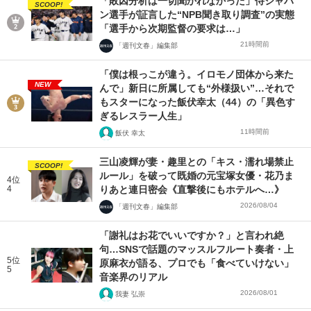
「敗因分析は一切聞かれなかった」侍ジャパ
SCOOP!
ン選手が証言した“NPB聞き取り調査”の実態
「選手から次期監督の要求は…」
21時間前
「週刊文春」編集部
「僕は根っこが違う。イロモノ団体から来た
NEW
んで」新日に所属しても“外様扱い”…それで
もスターになった飯伏幸太（44）の「異色す
ぎるレスラー人生」
11時間前
飯伏 幸太
三山凌輝が妻・趣里との「キス・濡れ場禁止
SCOOP!
ルール」を破って既婚の元宝塚女優・花乃ま
4位
4
りあと連日密会《直撃後にもホテルへ…》
2026/08/04
「週刊文春」編集部
「謝礼はお花でいいですか？」と言われ絶
句…SNSで話題のマッスルフルート奏者・上
5位
原麻衣が語る、プロでも「食べていけない」
5
音楽界のリアル
2026/08/01
我妻 弘崇