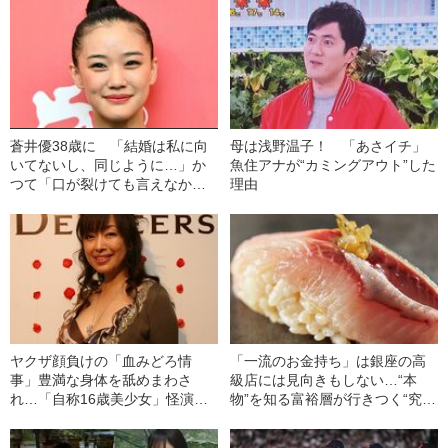
蒼井優38歳に 「結婚は私に向
母は浅野温子！ 「あさイチ」
いてないし、同じように…」か
魚住アナが“カミングアウト”した
つて「口が裂けても言えなかっ
理由
た」意外な言葉とは
ヤクザ顔負けの「血みどろ情
「一流のお金持ち」は銀座の高
事」豊満な身体を舐めまわさ
級店には見向きもしない…“本
れ…「自称16歳美少女」怪演
物”を知る富裕層が行きつく“究極
中、かたせ梨乃（69）の美しす
のスシ”の正体
ぎる“熟れ方”