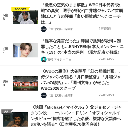
「最悪の空気のまま解散」WBC日本代表“敗
SCOOP!
戦”の真実 選手が明かす“井端ジャパン”首脳
6位
陣ほんとうの評価「良い距離感だったコーチ
6
は…」
21時間前
「週刊文春」編集部
「軽率な発言だった」韓国で批判が殺到→謝
罪したことも…ENHYPEN日本人メンバー・ニ
7位
7
キ（19）の“本当の評判”〈現地記者が解説〉
2024/12/09
吉崎 エイジーニョ
《WBCの裏側》大谷翔平「幻の登板計画」、
侍ジャパンが語る「井口新監督」「井端ジャ
8位
パンの総括」…「週刊文春」が報じた
8
WBC2026スクープ
2026/08/05
「週刊文春」編集部
《映画『Michael／マイケル』》父ジョセフ・ジャ
PR
クソン役、コールマン・ドミンゴ オフィシャルイ
ンタビュー“観客を魅了した名優、複雑な父親像へ
の想いを語る”《日本興収70億円突破》