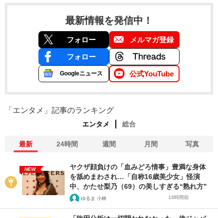
最新情報を発信中！
フォロー
メルマガ登録
フォロー
公式YouTube
Googleニュース
「エンタメ」記事のランキング
エンタメ
総合
最新
24時間
週間
月間
写真
ヤクザ顔負けの「血みどろ情事」豊満な身体
NEW
を舐めまわされ…「自称16歳美少女」怪演
中、かたせ梨乃（69）の美しすぎる“熟れ方”
18時間前
ゆるま 小林