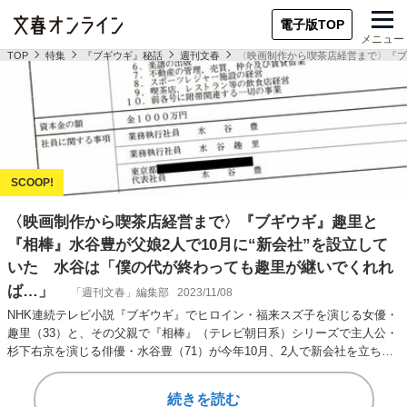
電子版TOP
メニュー
TOP
特集
『ブギウギ』秘話
週刊文春
〈映画制作から喫茶店経営まで〉『ブ
〈映画制作から喫茶店経営まで〉『ブギウギ』趣里と
『相棒』水谷豊が父娘2人で10月に“新会社”を設立して
いた 水谷は「僕の代が終わっても趣里が継いでくれれ
ば…」
「週刊文春」編集部
2023/11/08
NHK連続テレビ小説『ブギウギ』でヒロイン・福来スズ子を演じる女優・
趣里（33）と、その父親で『相棒』（テレビ朝日系）シリーズで主人公・
杉下右京を演じる俳優・水谷豊（71）が今年10月、2人で新会社を立ち上
げていた…
続きを読む