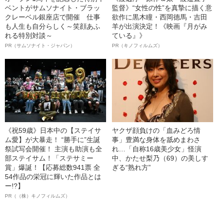
ベントがサムソナイト・ブラッ
監督》“女性の性”を真摯に描く意
クレーベル銀座店で開催 仕事
欲作に黒木瞳・西岡德馬・吉田
も人生も自分らしく～笑顔あふ
羊が出演決定！《映画『月がみ
れる特別対談～
ている』》
PR（サムソナイト・ジャパン）
PR（キノフィルムズ）
《祝59歳》日本中の【ステイサ
ヤクザ顔負けの「血みどろ情
ム愛】が大暴走！ “勝手に”生誕
事」豊満な身体を舐めまわさ
祭試写会開催！ 主演も助演も全
れ…「自称16歳美少女」怪演
部ステイサム！「ステサミー
中、かたせ梨乃（69）の美しす
賞」爆誕！【応募総数941票 全
ぎる“熟れ方”
54作品の栄冠に輝いた作品とは
ー!?】
PR（（株）キノフィルムズ）