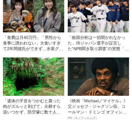
「食費は月40万円」「男性から
「敗因分析は一切聞かれなかっ
食事に誘われない」大食いすぎ
た」侍ジャパン選手が証言し
て2年間彼氏ができず…水着グラ
た“NPB聞き取り調査”の実態「選
ビアも話題の“可愛すぎる”大食い
手から次期監督の要求は…」
女子（24）が語る、驚愕の食生
活
「遺体の手首をつかむと腐った
《映画『Michael／マイケル』》
肉がズルッと剥げて」火葬すら
父ジョセフ・ジャクソン役、コ
追いつかず、防空壕に数十人
ールマン・ドミンゴ オフィシャ
を“集団土葬”…この世の地獄を見
ルインタビュー“観客を魅了した
PR（キノフィルムズ）
た少年兵が明かした“過酷すぎる
名優、複雑な父親像への想いを
任務”とは
語る”《日本興収70億円突破》