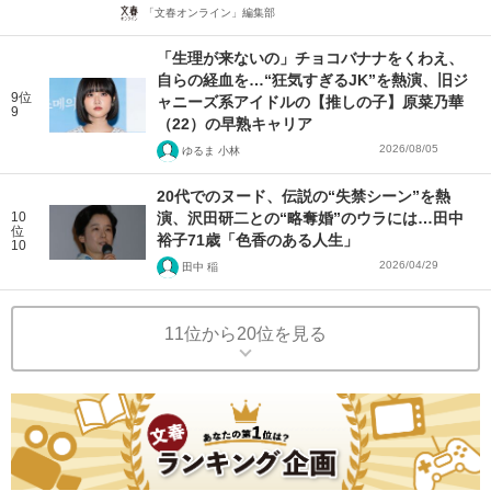
「文春オンライン」編集部
「生理が来ないの」チョコバナナをくわえ、
自らの経血を…“狂気すぎるJK”を熱演、旧ジ
9位
ャニーズ系アイドルの【推しの子】原菜乃華
9
（22）の早熟キャリア
2026/08/05
ゆるま 小林
20代でのヌード、伝説の“失禁シーン”を熱
10
演、沢田研二との“略奪婚”のウラには…田中
位
裕子71歳「色香のある人生」
10
2026/04/29
田中 稲
11位から20位を見る