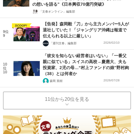
の想いを語る”《日本興収70億円突破》
「文春オンライン」編集部
【告発】森岡毅「刀」から主力メンバー5人が
SCOOP!
退社していた！「ジャングリア沖縄は報道で
9位
9
伝えられる以上に厳しい」
2026/02/10
「週刊文春」編集部
「彼女を知らない経営者はいない」「一番父
親に似ている」スイスの高校→慶應大、夫も
10
投資家、2児の母…“村上ファンドの娘”野村絢
位
10
（38）とは何者か
2026/07/28
森岡 英樹
11位から20位を見る