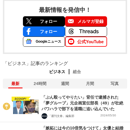
最新情報を発信中！
フォロー
メルマガ登録
フォロー
公式YouTube
Googleニュース
「ビジネス」記事のランキング
ビジネス
総合
最新
24時間
週間
月間
写真
「ぶん殴ってやりたい」背任で逮捕された
SCOOP!
「夢グループ」元企画宣伝部長（49）が壮絶
パワハラで部下を退職に追い込んでいた
2024/05/30
「週刊文春」編集部
「嫉妬には今の10倍気をつけて」女優と結婚