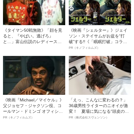
《タイマン50戦無敗》「顔を見
《映画『シェルター』》ジェイ
ると、『やばい。逃げろ』
ソン・ステイサムがお盆を“打
と…」富山伝説のレディース初
破”する!!《「眠眠打破」コラ
代総長（36）が語る、ギャルサ
ボ》
PR（キノフィルムズ）
ー制圧と朝までのバイク暴走
《映画『Michael／マイケル』》
「えっ、こんなに変わるの？」
父ジョセフ・ジャクソン役、コ
36歳男性ライターのニオイが激
ールマン・ドミンゴ オフィシャ
変！ 夏場に気になる“頭皮のニ
ルインタビュー“観客を魅了した
オイ”や“ベタつき”を解消す
PR（キノフィルムズ）
PR（株式会社スヴェンソン）
名優、複雑な父親像への想いを
る、“ウィッグのスペシャリス
語る”《日本興収70億円突破》
ト”が生み出した徹底ケアとは