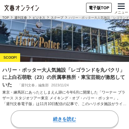
電子版TOP
メニュー
TOP
週刊文春
ビジネス
スクープ
ハリー・ポッター大人気施設「レゴランド
ハリー・ポッター大人気施設「レゴランドを丸パクリ」
に上白石萌歌（23）の所属事務所・東宝芸能が激怒して
いた
「週刊文春」編集部
2023/11/24
東京・練馬区にあったとしまえん跡に今年6月に開業した「ワーナー ブラ
ザース スタジオツアー東京 メイキング・オブ・ハリー・ポッター」。
「週刊文春電子版」は11月10日配信の記事で、このハリポタ施設がライバ
ルの「レゴ…
続きを読む