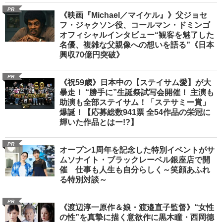
PR
《映画『Michael／マイケル』》父ジョセ
フ・ジャクソン役、コールマン・ドミンゴ
オフィシャルインタビュー“観客を魅了した
名優、複雑な父親像への想いを語る”《日本
興収70億円突破》
PR
《祝59歳》日本中の【ステイサム愛】が大
暴走！ “勝手に”生誕祭試写会開催！ 主演も
助演も全部ステイサム！「ステサミー賞」
爆誕！【応募総数941票 全54作品の栄冠に
輝いた作品とはー!?】
PR
オープン1周年を記念した特別イベントがサ
ムソナイト・ブラックレーベル銀座店で開
催 仕事も人生も自分らしく～笑顔あふれ
る特別対談～
PR
《渡辺淳一原作＆娘・渡邉直子監督》“女性
の性”を真摯に描く意欲作に黒木瞳・西岡德