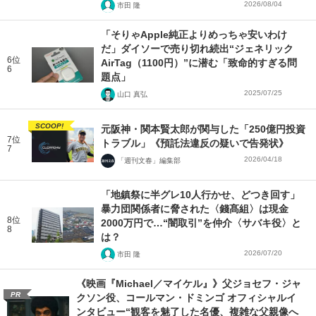
2026/08/04
市田 隆
「そりゃApple純正よりめっちゃ安いわけ
だ」ダイソーで売り切れ続出“ジェネリック
6位
AirTag（1100円）”に潜む「致命的すぎる問
6
題点」
2025/07/25
山口 真弘
SCOOP!
元阪神・関本賢太郎が関与した「250億円投資
7位
トラブル」《預託法違反の疑いで告発状》
7
2026/04/18
「週刊文春」編集部
「地鎮祭に半グレ10人行かせ、どつき回す」
暴力団関係者に脅された〈錢髙組〉は現金
8位
2000万円で…“闇取引”を仲介〈サバキ役〉と
8
は？
2026/07/20
市田 隆
《映画『Michael／マイケル』》父ジョセフ・ジャ
PR
クソン役、コールマン・ドミンゴ オフィシャルイ
ンタビュー“観客を魅了した名優、複雑な父親像へ