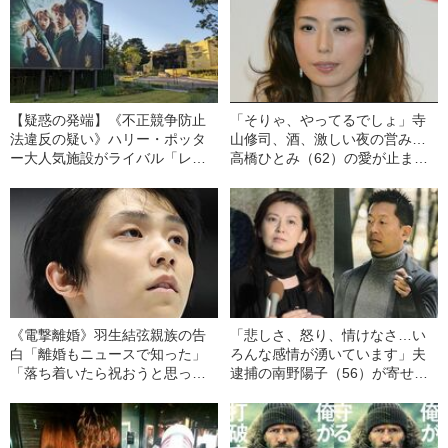
【疑惑の発端】《不正競争防止
「そりゃ、やってるでしょ」寺
法違反の疑い》ハリー・ポッタ
山修司、酒、激しい夜の営み…
ー大人気施設がライバル「レゴ
高橋ひとみ（62）の愛が止まら
ランド」の資料を丸パクリして
ない「50代同士でも凄いんです
いた！《著作権法違反の可能性
よ」
も》
《電撃離婚》羽生結弦親族の告
「悲しさ、怒り、情けなさ…い
白「離婚もニュースで知った」
ろんな感情が湧いています」夫
「落ち着いたら祝おうと思って
逮捕の南野陽子（56）が寄せた
いたんですけど…」
メッセージ全文「夫にはきちん
と向き合ってほしい」