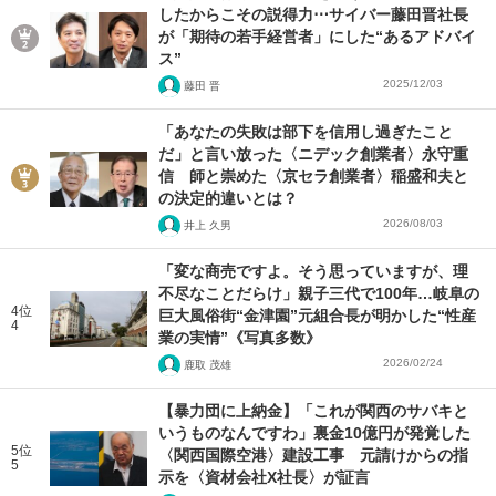
したからこその説得力⋯サイバー藤田晋社長
が「期待の若手経営者」にした“あるアドバイ
ス”
2025/12/03
藤田 晋
「あなたの失敗は部下を信用し過ぎたこと
だ」と言い放った〈ニデック創業者〉永守重
信 師と崇めた〈京セラ創業者〉稲盛和夫と
の決定的違いとは？
2026/08/03
井上 久男
「変な商売ですよ。そう思っていますが、理
不尽なことだらけ」親子三代で100年…岐阜の
4位
巨大風俗街“金津園”元組合長が明かした“性産
4
業の実情”《写真多数》
2026/02/24
鹿取 茂雄
【暴力団に上納金】「これが関西のサバキと
いうものなんですわ」裏金10億円が発覚した
5位
〈関西国際空港〉建設工事 元請けからの指
5
示を〈資材会社X社長〉が証言