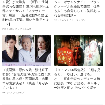
ム愛】が大暴走！ “勝手に”生誕
ベントがサムソナイト・ブラッ
祭試写会開催！ 主演も助演も全
クレーベル銀座店で開催 仕事
部ステイサム！「ステサミー
も人生も自分らしく～笑顔あふ
賞」爆誕！【応募総数941票 全
れる特別対談～
54作品の栄冠に輝いた作品とは
PR（サムソナイト・ジャパン）
ー!?】
PR（（株）キノフィルムズ）
《渡辺淳一原作＆娘・渡邉直子
《タイマン50戦無敗》「顔を見
監督》“女性の性”を真摯に描く意
ると、『やばい。逃げろ』
欲作に黒木瞳・西岡德馬・吉田
と…」富山伝説のレディース初
羊が出演決定！《映画『月がみ
代総長（36）が語る、ギャルサ
ている』》
ー制圧と朝までのバイク暴走
PR（キノフィルムズ）