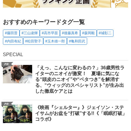
おすすめのキーワードタグ一覧
#藤田晋
#三山凌輝
#高市早苗
#後藤真希
#森岡毅
#城彰二
#内田有紀
#松田聖子
#玉木雄一郎
#亀和田武
SPECIAL
PR
「えっ、こんなに変わるの？」36歳男性ラ
イターのニオイが激変！ 夏場に気にな
る“頭皮のニオイ”や“ベタつき”を解消す
る、“ウィッグのスペシャリスト”が生み出
した徹底ケアとは
PR
《映画『シェルター』》ジェイソン・ステ
イサムがお盆を“打破”する!!《「眠眠打破」
コラボ》