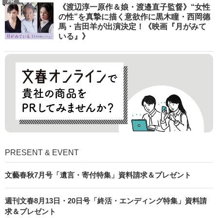
PR
《渡辺淳一原作＆娘・渡邉直子監督》“女性
の性”を真摯に描く意欲作に黒木瞳・西岡德
馬・吉田羊が出演決定！《映画『月がみて
いる』》
PRESENT & EVENT
文藝春秋7月号「遺言・寄付特集」資料請求＆プレゼント
週刊文春8月13日・20日号「終活・エンディング特集」資料請
求＆プレゼント