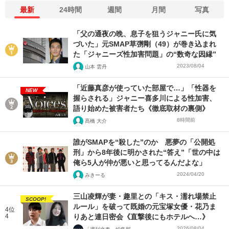
最新
24時間
週間
月間
写真
「父の通夜の晩、息子を狙うジャニー氏に気
づいた」元SMAP草彅剛（49）が巻き込まれ
た「ジャニーズ性加害問題」の“数奇な因縁”
2023/08/04
山本 雲丹
「近藤真彦が使っていた部屋で…」「性器を
NEW
握らされる」ジャニー喜多川による性加害、
語り始めた被害者たち《徹底取材の裏側》
8時間前
髙橋 大介
誰がSMAPを“殺した”のか 悪夢の「公開処
刑」から8年後に明かされた“答え”「世の中は
俺ら5人が仲が悪いと思ってるんだよな」
2024/04/20
みきーる
三山凌輝が妻・趣里との「キス・濡れ場禁止
SCOOP!
ルール」を破って既婚の元宝塚女優・花乃ま
4位
4
りあと連日密会《直撃後にもホテルへ…》
2026/08/04