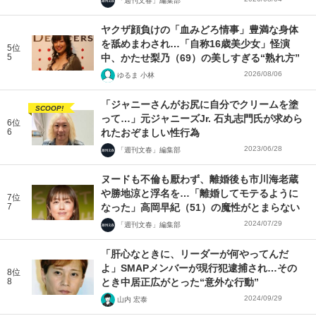
「週刊文春」編集部
ヤクザ顔負けの「血みどろ情事」豊満な身体
を舐めまわされ…「自称16歳美少女」怪演
5位
5
中、かたせ梨乃（69）の美しすぎる“熟れ方”
2026/08/06
ゆるま 小林
「ジャニーさんがお尻に自分でクリームを塗
SCOOP!
って…」元ジャニーズJr. 石丸志門氏が求めら
6位
6
れたおぞましい性行為
2023/06/28
「週刊文春」編集部
ヌードも不倫も厭わず、離婚後も市川海老蔵
や勝地涼と浮名を…「離婚してモテるように
7位
7
なった」高岡早紀（51）の魔性がとまらない
2024/07/29
「週刊文春」編集部
「肝心なときに、リーダーが何やってんだ
よ」SMAPメンバーが現行犯逮捕され…その
8位
8
とき中居正広がとった“意外な行動”
2024/09/29
山内 宏泰