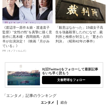
《渡辺淳一原作＆娘・渡邉直子
「殺意はなかった」19歳女子高
監督》“女性の性”を真摯に描く意
生を強姦殺害したのになぜ…裁
欲作に黒木瞳・西岡德馬・吉田
判所と検察が対立した「驚きの
羊が出演決定！《映画『月がみ
判決」（昭和42年の事件）
ている』》
PR（キノフィルムズ）
X(旧Twitter)をフォローして最新記事
をいち早く読もう
文春野球をフォロー
「エンタメ」記事のランキング
エンタメ
総合