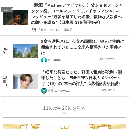
《映画『Michael／マイケル』》父ジョセフ・ジャ
PR
クソン役、コールマン・ドミンゴ オフィシャルイ
ンタビュー“観客を魅了した名優、複雑な父親像へ
の想いを語る”《日本興収70億円突破》
「文春オンライン」編集部
2度も誘拐された少女の両親は、犯人に性的に
籠絡されていた……全米を驚愕させた事件と
9位
9
は
2019/07/01
辰巳JUNK
「軽率な発言だった」韓国で批判が殺到→謝
10
罪したことも…ENHYPEN日本人メンバー・ニ
位
キ（19）の“本当の評判”〈現地記者が解説〉
10
2024/12/09
吉崎 エイジーニョ
11位から20位を見る