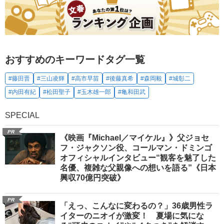
おすすめのキーワードタグ一覧
#藤田晋
#三山凌輝
#高市早苗
#後藤真希
#森岡毅
#城彰二
#内田有紀
#松田聖子
#玉木雄一郎
#亀和田武
SPECIAL
PR
《映画『Michael／マイケル』》父ジョセ
フ・ジャクソン役、コールマン・ドミンゴ
オフィシャルインタビュー“観客を魅了した
名優、複雑な父親像への想いを語る”《日本
興収70億円突破》
PR
「えっ、こんなに変わるの？」36歳男性ラ
イターのニオイが激変！ 夏場に気にな