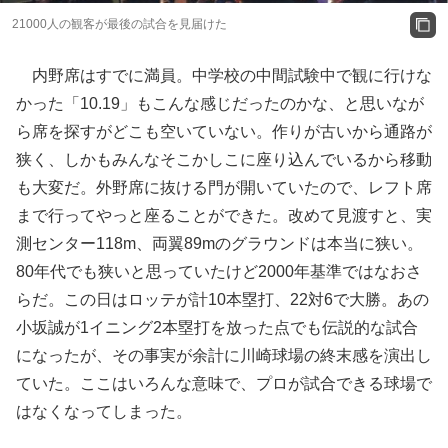
21000人の観客が最後の試合を見届けた
内野席はすでに満員。中学校の中間試験中で観に行けな
かった「10.19」もこんな感じだったのかな、と思いなが
ら席を探すがどこも空いていない。作りが古いから通路が
狭く、しかもみんなそこかしこに座り込んでいるから移動
も大変だ。外野席に抜ける門が開いていたので、レフト席
まで行ってやっと座ることができた。改めて見渡すと、実
測センター118m、両翼89mのグラウンドは本当に狭い。
80年代でも狭いと思っていたけど2000年基準ではなおさ
らだ。この日はロッテが計10本塁打、22対6で大勝。あの
小坂誠が1イニング2本塁打を放った点でも伝説的な試合
になったが、その事実が余計に川崎球場の終末感を演出し
ていた。ここはいろんな意味で、プロが試合できる球場で
はなくなってしまった。