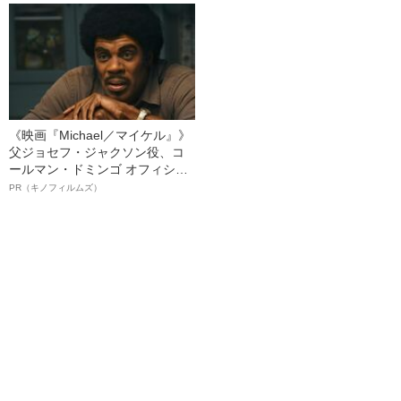
ト”が生み出した徹底ケアとは
《映画『Michael／マイケル』》
父ジョセフ・ジャクソン役、コ
ールマン・ドミンゴ オフィシャ
ルインタビュー“観客を魅了した
PR（キノフィルムズ）
名優、複雑な父親像への想いを
語る”《日本興収70億円突破》