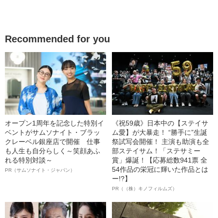
Recommended for you
オープン1周年を記念した特別イ
《祝59歳》日本中の【ステイサ
ベントがサムソナイト・ブラッ
ム愛】が大暴走！ “勝手に”生誕
クレーベル銀座店で開催 仕事
祭試写会開催！ 主演も助演も全
も人生も自分らしく～笑顔あふ
部ステイサム！「ステサミー
れる特別対談～
賞」爆誕！【応募総数941票 全
54作品の栄冠に輝いた作品とは
PR（サムソナイト・ジャパン）
ー!?】
PR（（株）キノフィルムズ）