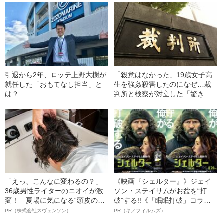
引退から2年、ロッテ上野大樹が
「殺意はなかった」19歳女子高
就任した「おもてなし担当」と
生を強姦殺害したのになぜ…裁
は？
判所と検察が対立した「驚きの
判決」（昭和42年の事件）
「えっ、こんなに変わるの？」
《映画『シェルター』》ジェイ
36歳男性ライターのニオイが激
ソン・ステイサムがお盆を“打
変！ 夏場に気になる“頭皮のニ
破”する!!《「眠眠打破」コラ
オイ”や“ベタつき”を解消す
ボ》
PR（株式会社スヴェンソン）
PR（キノフィルムズ）
る、“ウィッグのスペシャリス