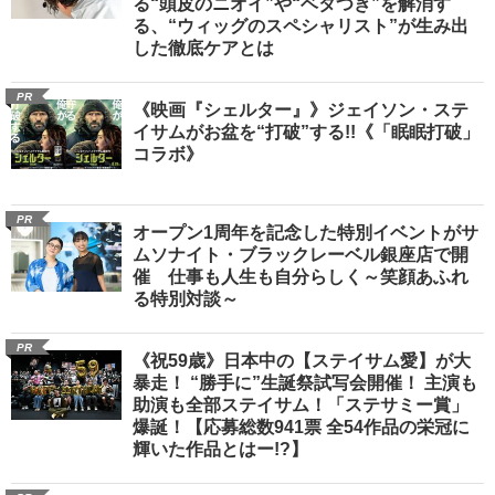
る“頭皮のニオイ”や“ベタつき”を解消す
る、“ウィッグのスペシャリスト”が生み出
した徹底ケアとは
PR
《映画『シェルター』》ジェイソン・ステ
イサムがお盆を“打破”する!!《「眠眠打破」
コラボ》
PR
オープン1周年を記念した特別イベントがサ
ムソナイト・ブラックレーベル銀座店で開
催 仕事も人生も自分らしく～笑顔あふれ
る特別対談～
PR
《祝59歳》日本中の【ステイサム愛】が大
暴走！ “勝手に”生誕祭試写会開催！ 主演も
助演も全部ステイサム！「ステサミー賞」
爆誕！【応募総数941票 全54作品の栄冠に
輝いた作品とはー!?】