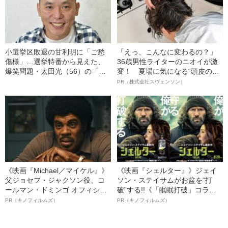
小選挙区敗退の甘利明に「ご愁
「えっ、こんなに変わるの？」
傷様」…選挙特番から見えた、
36歳男性ライターのニオイが激
爆笑問題・太田光（56）の「噛
変！ 夏場に気になる“頭皮のニ
み合わない会話力」
オイ”や“ベタつき”を解消す
PR（株式会社スヴェンソン）
る、“ウィッグのスペシャリス
ト”が生み出した徹底ケアとは
《映画『Michael／マイケル』》
《映画『シェルター』》ジェイ
父ジョセフ・ジャクソン役、コ
ソン・ステイサムがお盆を“打
ールマン・ドミンゴ オフィシャ
破”する!!《「眠眠打破」コラ
ルインタビュー“観客を魅了した
ボ》
PR（キノフィルムズ）
PR（キノフィルムズ）
名優、複雑な父親像への想いを
語る”《日本興収70億円突破》