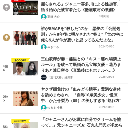
握らされる」ジャニー喜多川による性加害、
語り始めた被害者たち《徹底取材の裏側》
8時間前
髙橋 大介
誰がSMAPを“殺した”のか 悪夢の「公開処
刑」から8年後に明かされた“答え”「世の中は
俺ら5人が仲が悪いと思ってるんだよな」
2024/04/20
みきーる
三山凌輝が妻・趣里との「キス・濡れ場禁止
SCOOP!
ルール」を破って既婚の元宝塚女優・花乃ま
4位
4
りあと連日密会《直撃後にもホテルへ…》
2026/08/04
「週刊文春」編集部
ヤクザ顔負けの「血みどろ情事」豊満な身体
を舐めまわされ…「自称16歳美少女」怪演
5位
5
中、かたせ梨乃（69）の美しすぎる“熟れ方”
2026/08/06
ゆるま 小林
「ジャニーさんがお尻に自分でクリームを塗
SCOOP!
って…」元ジャニーズJr. 石丸志門氏が求めら
6位