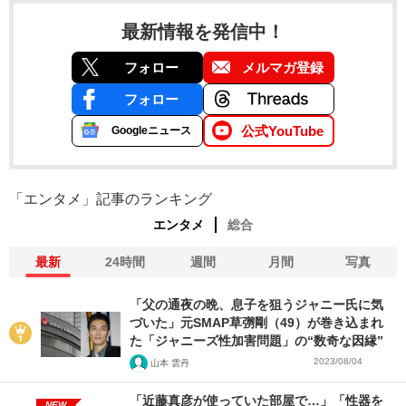
最新情報を発信中！
フォロー
メルマガ登録
フォロー
公式YouTube
Googleニュース
「エンタメ」記事のランキング
エンタメ
総合
最新
24時間
週間
月間
写真
「父の通夜の晩、息子を狙うジャニー氏に気
づいた」元SMAP草彅剛（49）が巻き込まれ
た「ジャニーズ性加害問題」の“数奇な因縁”
2023/08/04
山本 雲丹
「近藤真彦が使っていた部屋で…」「性器を
NEW