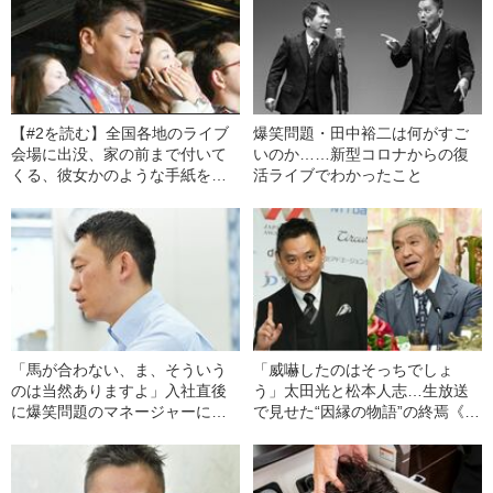
【#2を読む】全国各地のライブ
爆笑問題・田中裕二は何がすご
会場に出没、家の前まで付いて
いのか……新型コロナからの復
くる、彼女かのような手紙を郵
活ライブでわかったこと
便受けに…上田晋也が体感し
た“熱狂的お笑いファン”のリアル
「馬が合わない、ま、そういう
「威嚇したのはそっちでしょ
のは当然ありますよ」入社直後
う」太田光と松本人志…生放送
に爆笑問題のマネージャーにな
で見せた“因縁の物語”の終焉《か
った男性が明かす“お笑い芸人と
つては共演NG説も》
の付き合い方”のリアル