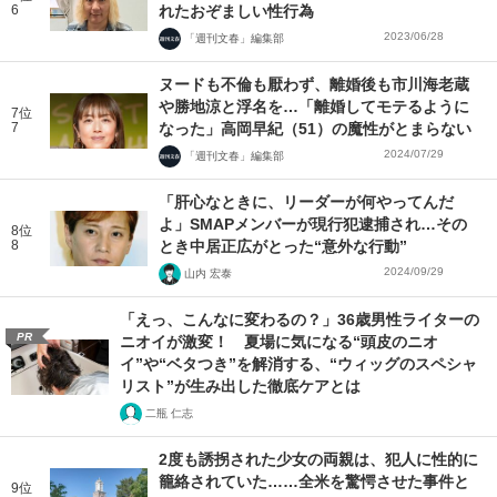
6
れたおぞましい性行為
2023/06/28
「週刊文春」編集部
ヌードも不倫も厭わず、離婚後も市川海老蔵
や勝地涼と浮名を…「離婚してモテるように
7位
7
なった」高岡早紀（51）の魔性がとまらない
2024/07/29
「週刊文春」編集部
「肝心なときに、リーダーが何やってんだ
よ」SMAPメンバーが現行犯逮捕され…その
8位
8
とき中居正広がとった“意外な行動”
2024/09/29
山内 宏泰
「えっ、こんなに変わるの？」36歳男性ライターの
PR
ニオイが激変！ 夏場に気になる“頭皮のニオ
イ”や“ベタつき”を解消する、“ウィッグのスペシャ
リスト”が生み出した徹底ケアとは
二瓶 仁志
2度も誘拐された少女の両親は、犯人に性的に
籠絡されていた……全米を驚愕させた事件と
9位