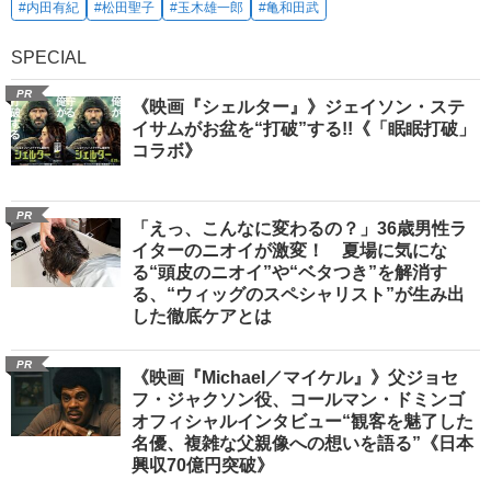
#内田有紀
#松田聖子
#玉木雄一郎
#亀和田武
SPECIAL
PR
《映画『シェルター』》ジェイソン・ステ
イサムがお盆を“打破”する!!《「眠眠打破」
コラボ》
PR
「えっ、こんなに変わるの？」36歳男性ラ
イターのニオイが激変！ 夏場に気にな
る“頭皮のニオイ”や“ベタつき”を解消す
る、“ウィッグのスペシャリスト”が生み出
した徹底ケアとは
PR
《映画『Michael／マイケル』》父ジョセ
フ・ジャクソン役、コールマン・ドミンゴ
オフィシャルインタビュー“観客を魅了した
名優、複雑な父親像への想いを語る”《日本
興収70億円突破》