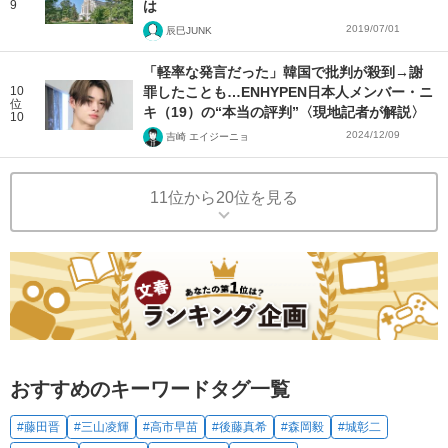
9
は
2019/07/01
辰巳JUNK
「軽率な発言だった」韓国で批判が殺到→謝
10
罪したことも…ENHYPEN日本人メンバー・ニ
位
キ（19）の“本当の評判”〈現地記者が解説〉
10
2024/12/09
吉崎 エイジーニョ
11位から20位を見る
おすすめのキーワードタグ一覧
#藤田晋
#三山凌輝
#高市早苗
#後藤真希
#森岡毅
#城彰二