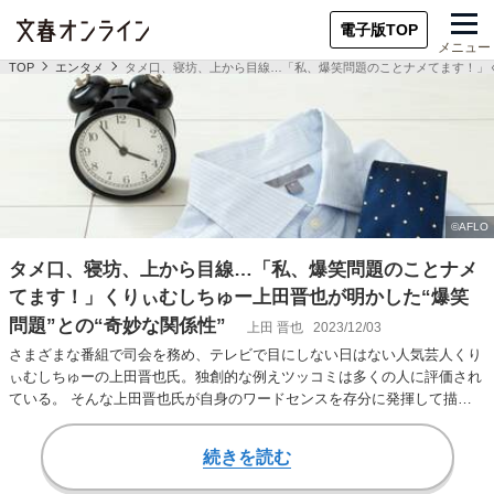
電子版TOP
メニュー
TOP
エンタメ
タメ口、寝坊、上から目線…「私、爆笑問題のことナメてます！」く
タメ口、寝坊、上から目線…「私、爆笑問題のことナメ
てます！」くりぃむしちゅー上田晋也が明かした“爆笑
問題”との“奇妙な関係性”
上田 晋也
2023/12/03
さまざまな番組で司会を務め、テレビで目にしない日はない人気芸人くり
ぃむしちゅーの上田晋也氏。独創的な例えツッコミは多くの人に評価され
ている。 そんな上田晋也氏が自身のワードセンスを存分に発揮して描き
下ろした一冊が『…
続きを読む