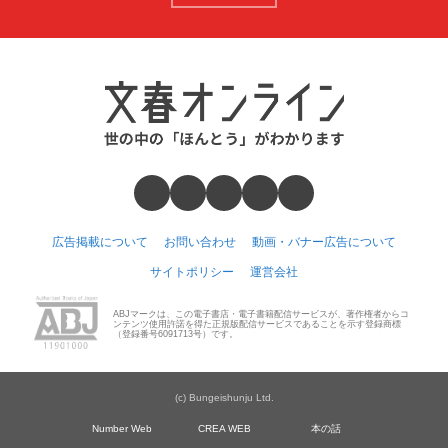
広告掲載について
お問い合わせ
動画・バナー広告について
サイトポリシー
運営会社
ABJマークは、この電子書店・電子書籍配信サービスが、著作権者からコ
ンテンツ使用許諾を得た正規版配信サービスであることを示す登録商標
（登録番号6091713号）です。
(c) Bungeishunju Ltd.
Number Web
CREA WEB
本の話