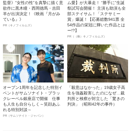
監督》“女性の性”を真摯に描く意
ム愛】が大暴走！ “勝手に”生誕
欲作に黒木瞳・西岡德馬・吉田
祭試写会開催！ 主演も助演も全
羊が出演決定！《映画『月がみ
部ステイサム！「ステサミー
ている』》
賞」爆誕！【応募総数941票 全
54作品の栄冠に輝いた作品とは
PR（キノフィルムズ）
ー!?】
PR（（株）キノフィルムズ）
オープン1周年を記念した特別イ
「殺意はなかった」19歳女子高
ベントがサムソナイト・ブラッ
生を強姦殺害したのになぜ…裁
クレーベル銀座店で開催 仕事
判所と検察が対立した「驚きの
も人生も自分らしく～笑顔あふ
判決」（昭和42年の事件）
れる特別対談～
PR（サムソナイト・ジャパン）