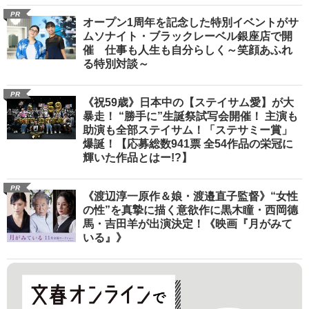
PR
オープン1周年を記念した特別イベントがサ
ムソナイト・ブラックレーベル銀座店で開
催 仕事も人生も自分らしく～笑顔あふれ
る特別対談～
PR
《祝59歳》日本中の【ステイサム愛】が大
暴走！ “勝手に”生誕祭試写会開催！ 主演も
助演も全部ステイサム！「ステサミー賞」
爆誕！【応募総数941票 全54作品の栄冠に
輝いた作品とはー!?】
PR
《渡辺淳一原作＆娘・渡邉直子監督》“女性
の性”を真摯に描く意欲作に黒木瞳・西岡德
馬・吉田羊が出演決定！《映画『月がみて
いる』》