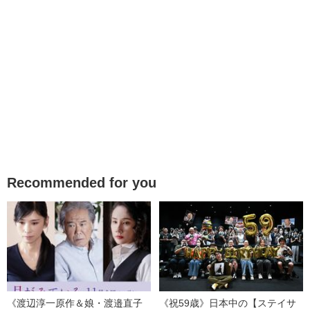
Recommended for you
《渡辺淳一原作＆娘・渡邉直子
《祝59歳》日本中の【ステイサ