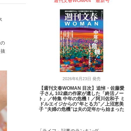
週刊文春WOMAN 最新号
ス
者の
を抜
2026年6月23日 発売
【週刊文春WOMAN 目次】追悼・佐藤愛
子さん 102歳の作家が遺した「終活ノー
ト」／特集 中年の危機！／阿川佐和子 ミ
ドルエイジからの“年とる力”／上沼恵美
子 “夫婦の危機”は夫の定年から始まった
「ライフ」記事のランキング