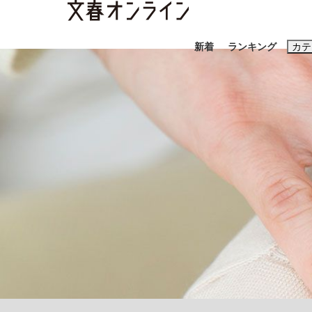
新着
ランキング
カテ
スクープ
ニュー
おすすめのキ
#藤田晋
#三
#玉木雄一郎
「90%は失敗する。でも…」本田圭佑が初め
終戦から81年