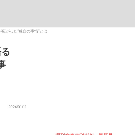
ない資産運用のすべて
広がった“独自の事情”とは
語る
が悲しい」『北の国から』倉本聰氏（91...
事
2024/01/11