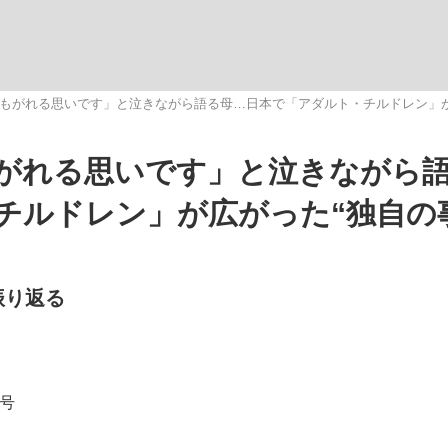
いまさら聞け
もがれる思いです」と泣きながら語る母…日本で「アダルト・チルドレン」が
がれる思いです」と泣きながら
手が証言した“NPB聞...
「クマが悪者扱いされているの
チルドレン」が広がった“独自の
振り返る
もっと見る
念号
カー日本代表・森保一監督...