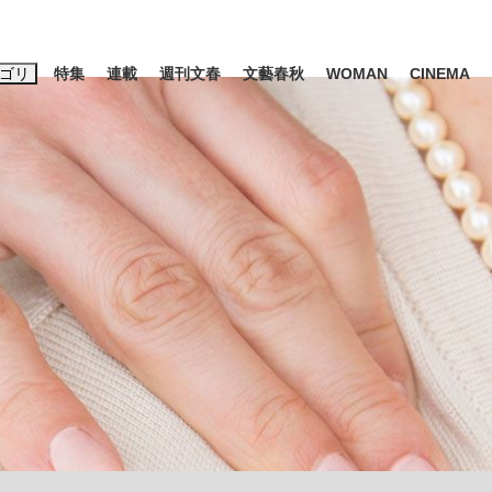
ゴリ
特集
連載
週刊文春
文藝春秋
WOMAN
CINEMA
キーワード入力
ス
エンタメ
ライフ
ビジネス
ーワードタグ一覧
山凌輝
#高市早苗
#後藤真希
#森岡毅
#城彰二
#内田有紀
観る将棋、読
#亀和田武
て明かした日本代表監督に...
「最悪の空気のまま解散」W