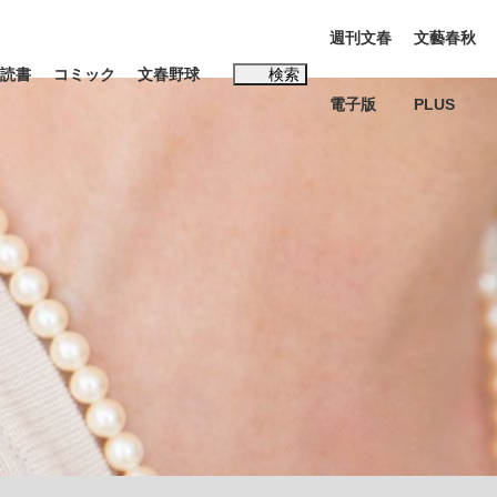
週刊文春
文藝春秋
読書
コミック
文春野球
検索
電子版
PLUS
インタビュー
読書
#松田聖子
む将棋
BC日本代表“敗戦”の真実 選手が明かす...