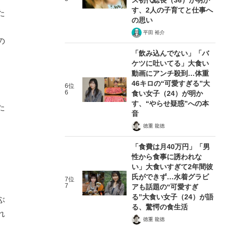
す、2人の子育てと仕事へ
た
の思い
平田 裕介
の
「飲み込んでない」「バ
ケツに吐いてる」大食い
動画にアンチ殺到…体重
46キロの“可愛すぎる”大
6位
6
食い女子（24）が明か
す、“やらせ疑惑”への本
た
音
徳重 龍徳
「食費は月40万円」「男
性から食事に誘われな
い」大食いすぎて2年間彼
氏ができず…水着グラビ
7位
7
アも話題の“可愛すぎ
る”大食い女子（24）が語
ぶ
る、驚愕の食生活
れ
徳重 龍徳