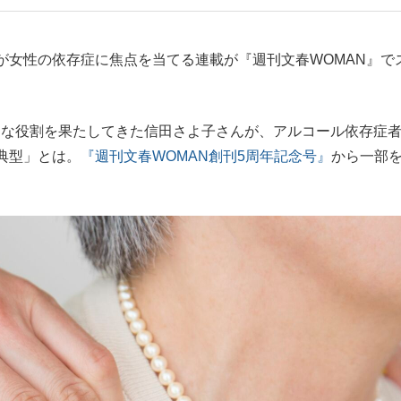
もっと見る
女性の依存症に焦点を当てる連載が『週刊文春WOMAN』で
な役割を果たしてきた信田さよ子さんが、アルコール依存症
典型」とは。
『週刊文春WOMAN創刊5周年記念号』
から一部