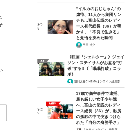
“イルカのおじちゃん”の
虐待、11人から集団リン
と
チも…富山伝説のレディ
そ
8位
ース初代総長（36）が明
8
かす、「不良で生きる」
と覚悟を決めた瞬間
平田 裕介
《映画『シェルター』》ジェイ
PR
ソン・ステイサムがお盆を“打
破”する!!《「眠眠打破」コラ
い
ボ》
週刊文春CINEMAオンライン編集部
17歳で傷害事件で逮捕、
最も厳しい女子少年院
NEW
へ…富山の伝説のレディ
9位
ース総長（36）が、独房
9
の孤独の中で突きつけら
れた「自分の身勝手さ」
「文春オンライン」編集部