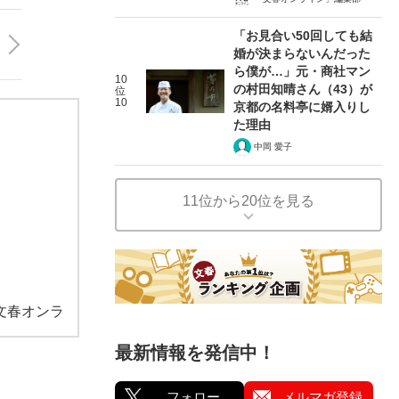
「お見合い50回しても結
婚が決まらないんだった
ら僕が…」元・商社マン
10
の村田知晴さん（43）が
位
10
京都の名料亭に婿入りし
た理由
中岡 愛子
11位から20位を見る
文春オンラ
最新情報を発信中！
フォロー
メルマガ登録