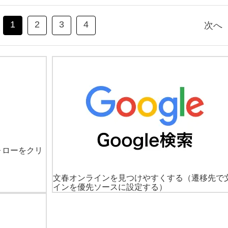
1
2
3
4
次へ
ォローをクリ
文春オンラインを見つけやすくする
（遷移先で
インを優先ソースに設定する）