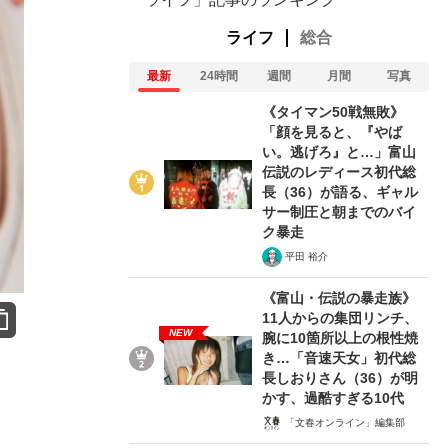
ライフ
総合
最新
24時間
週間
月間
写真
《タイマン50戦無敗》
「顔を見ると、『やば
い。逃げろ』と…」富山
伝説のレディース初代総
長（36）が語る、ギャル
サー制圧と朝までのバイ
ク暴走
平田 裕介
《富山・伝説の暴走族》
11人からの集団リンチ、
NEW
腕に10箇所以上の根性焼
き…「音速天女」初代総
長しおりさん（36）が明
かす、過酷すぎる10代
「文春オンライン」編集部