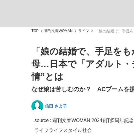
TOP
週刊文春WOMAN
ライフ
「娘の結婚で、手足を
「娘の結婚で、手足をも
「敗因分析は一切聞かれなかった」侍ジャパン選
キングの誕生を、目撃せよ。
母…日本で「アダルト・
情”とは
なぜ娘は苦しむのか？ ACブームを
the Style
信田 さよ子
source :
週刊文春WOMAN 2024創刊5周年記
「目標達成できなかったからと言って…」サッ
ライフ
ライフスタイル
社会