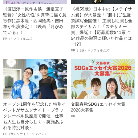
《渡辺淳一原作＆娘・渡邉直子
《祝59歳》日本中の【ステイサ
監督》“女性の性”を真摯に描く意
ム愛】が大暴走！ “勝手に”生誕
欲作に黒木瞳・西岡德馬・吉田
祭試写会開催！ 主演も助演も全
羊が出演決定！《映画『月がみ
部ステイサム！「ステサミー
ている』》
賞」爆誕！【応募総数941票 全
54作品の栄冠に輝いた作品とは
PR（キノフィルムズ）
ー!?】
PR（（株）キノフィルムズ）
オープン1周年を記念した特別イ
文藝春秋SDGsエッセイ大賞
ベントがサムソナイト・ブラッ
2026大募集
クレーベル銀座店で開催 仕事
PR
も人生も自分らしく～笑顔あふ
れる特別対談～
PR（サムソナイト・ジャパン）