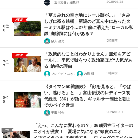
2025/08/28
「週刊文春」編集部
「草まみれの空き地にレール跡が…」「さみ
NEW
しげに残る鉄橋」新潟のど真ん中にあったタ
6位
ーミナル駅は今…27年前に消えた“ローカル私
6
鉄”廃線跡には何がある？
5時間前
鼠入 昌史
「政策的なことはわかりません」無知をアピ
NEW
ールし、平気で嘘をつく政治家ほど“人気があ
7位
7
る”納得の理由
5時間前
ブレイディ みかこ
内田 樹
《タイマン50戦無敗》「顔を見ると、『やば
い。逃げろ』と…」富山伝説のレディース初
8位
代総長（36）が語る、ギャルサー制圧と朝ま
8
でのバイク暴走
2026/08/01
平田 裕介
「えっ、こんなに変わるの？」36歳男性ライターの
PR
ニオイが激変！ 夏場に気になる“頭皮のニオ
イ”や“ベタつき”を解消する、“ウィッグのスペシャ