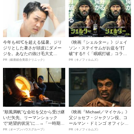
ト”が生み出した徹底ケアとは
今年も40℃を超える猛暑。ジリ
《映画『シェルター』》ジェイ
ジリとした暑さが頭皮にダメー
ソン・ステイサムがお盆を“打
ジを。あなたの抜け毛大丈
破”する!!《「眠眠打破」コラ
夫！？
ボ》
PR（銀座総合美容クリニック）
PR（キノフィルムズ）
“順風満帆”な会社を父から受け継
《映画『Michael／マイケル』》
いだ矢先、リーマンショック
父ジョセフ・ジャクソン役、コ
で“絶望的状況”に…→「一時期は
ールマン・ドミンゴ オフィシャ
納品3年待ち」のヒット商品を生
ルインタビュー“観客を魅了した
PR（オープンハウスグループ）
PR（キノフィルムズ）