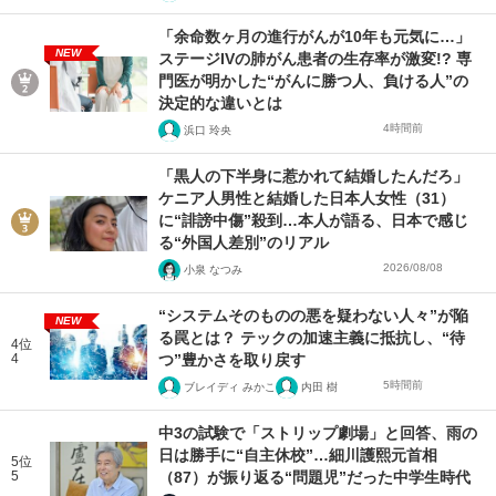
「余命数ヶ月の進行がんが10年も元気に…」
NEW
ステージIVの肺がん患者の生存率が激変!? 専
門医が明かした“がんに勝つ人、負ける人”の
決定的な違いとは
4時間前
浜口 玲央
「黒人の下半身に惹かれて結婚したんだろ」
ケニア人男性と結婚した日本人女性（31）
に“誹謗中傷”殺到…本人が語る、日本で感じ
る“外国人差別”のリアル
2026/08/08
小泉 なつみ
“システムそのものの悪を疑わない人々”が陥
NEW
る罠とは？ テックの加速主義に抵抗し、“待
4位
4
つ”豊かさを取り戻す
5時間前
ブレイディ みかこ
内田 樹
中3の試験で「ストリップ劇場」と回答、雨の
日は勝手に“自主休校”…細川護熙元首相
5位
5
（87）が振り返る“問題児”だった中学生時代