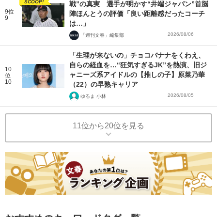
SCOOP!
戦”の真実 選手が明かす“井端ジャパン”首脳
9位
陣ほんとうの評価「良い距離感だったコーチ
9
は…」
2026/08/06
「週刊文春」編集部
「生理が来ないの」チョコバナナをくわえ、
自らの経血を…“狂気すぎるJK”を熱演、旧ジ
10
ャニーズ系アイドルの【推しの子】原菜乃華
位
10
（22）の早熟キャリア
2026/08/05
ゆるま 小林
11位から20位を見る