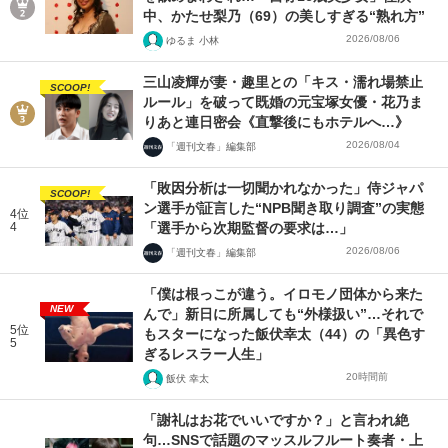
中、かたせ梨乃（69）の美しすぎる“熟れ方”
2026/08/06
ゆるま 小林
三山凌輝が妻・趣里との「キス・濡れ場禁止
SCOOP!
ルール」を破って既婚の元宝塚女優・花乃ま
りあと連日密会《直撃後にもホテルへ…》
2026/08/04
「週刊文春」編集部
「敗因分析は一切聞かれなかった」侍ジャパ
SCOOP!
ン選手が証言した“NPB聞き取り調査”の実態
4位
4
「選手から次期監督の要求は…」
2026/08/06
「週刊文春」編集部
「僕は根っこが違う。イロモノ団体から来た
NEW
んで」新日に所属しても“外様扱い”…それで
5位
もスターになった飯伏幸太（44）の「異色す
5
ぎるレスラー人生」
20時間前
飯伏 幸太
「謝礼はお花でいいですか？」と言われ絶
句…SNSで話題のマッスルフルート奏者・上