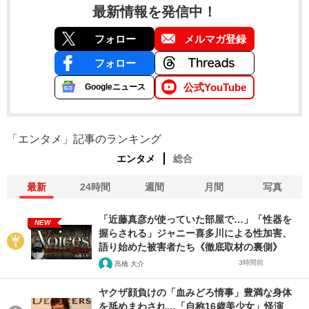
最新情報を発信中！
フォロー
メルマガ登録
フォロー
公式YouTube
Googleニュース
「エンタメ」記事のランキング
エンタメ
総合
最新
24時間
週間
月間
写真
「近藤真彦が使っていた部屋で…」「性器を
NEW
握らされる」ジャニー喜多川による性加害、
語り始めた被害者たち《徹底取材の裏側》
3時間前
髙橋 大介
ヤクザ顔負けの「血みどろ情事」豊満な身体
を舐めまわされ…「自称16歳美少女」怪演