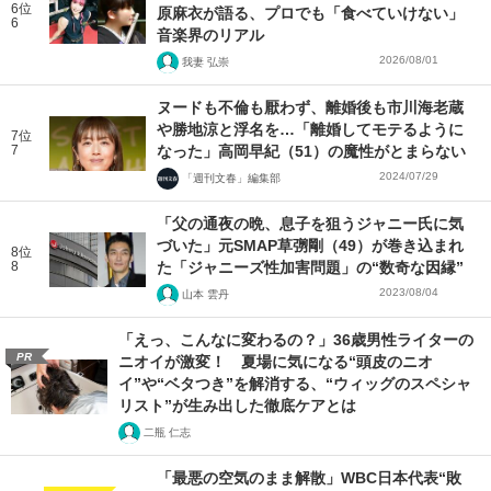
6位
原麻衣が語る、プロでも「食べていけない」
6
音楽界のリアル
2026/08/01
我妻 弘崇
ヌードも不倫も厭わず、離婚後も市川海老蔵
や勝地涼と浮名を…「離婚してモテるように
7位
7
なった」高岡早紀（51）の魔性がとまらない
2024/07/29
「週刊文春」編集部
「父の通夜の晩、息子を狙うジャニー氏に気
づいた」元SMAP草彅剛（49）が巻き込まれ
8位
8
た「ジャニーズ性加害問題」の“数奇な因縁”
2023/08/04
山本 雲丹
「えっ、こんなに変わるの？」36歳男性ライターの
PR
ニオイが激変！ 夏場に気になる“頭皮のニオ
イ”や“ベタつき”を解消する、“ウィッグのスペシャ
リスト”が生み出した徹底ケアとは
二瓶 仁志
「最悪の空気のまま解散」WBC日本代表“敗