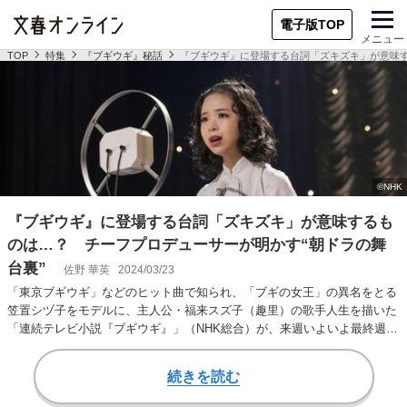
電子版TOP
メニュー
TOP
特集
『ブギウギ』秘話
『ブギウギ』に登場する台詞「ズキズキ」が意味す
『ブギウギ』に登場する台詞「ズキズキ」が意味するも
のは…？ チーフプロデューサーが明かす“朝ドラの舞
台裏”
佐野 華英
2024/03/23
「東京ブギウギ」などのヒット曲で知られ、「ブギの女王」の異名をとる
笠置シヅ子をモデルに、主人公・福来スズ子（趣里）の歌手人生を描いた
「連続テレビ小説『ブギウギ』」（NHK総合）が、来週いよいよ最終週を
むかえる。『ブギ…
続きを読む