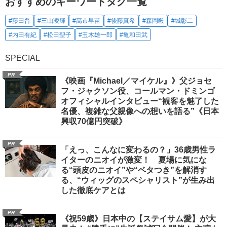
おすすめのキーワードタグ一覧
#藤田晋
#三山凌輝
#高市早苗
#後藤真希
#森岡毅
#城彰二
#内田有紀
#松田聖子
#玉木雄一郎
#亀和田武
SPECIAL
PR
《映画『Michael／マイケル』》父ジョセ
フ・ジャクソン役、コールマン・ドミンゴ
オフィシャルインタビュー“観客を魅了した
名優、複雑な父親像への想いを語る”《日本
興収70億円突破》
PR
「えっ、こんなに変わるの？」36歳男性ラ
イターのニオイが激変！ 夏場に気にな
る“頭皮のニオイ”や“ベタつき”を解消す
る、“ウィッグのスペシャリスト”が生み出
した徹底ケアとは
PR
《祝59歳》日本中の【ステイサム愛】が大