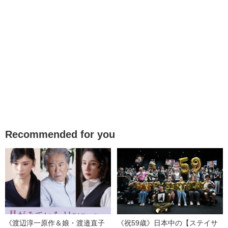
Recommended for you
《渡辺淳一原作＆娘・渡邉直子
《祝59歳》日本中の【ステイサ