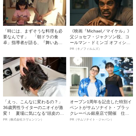
「時には、まずそうな料理も必
《映画『Michael／マイケル』》
要なんです」 「朝ドラの食
父ジョセフ・ジャクソン役、コ
卓」指導者が語る、『舞いあが
ールマン・ドミンゴ オフィシャ
れ！』『カムカム』制作秘話
ルインタビュー“観客を魅了した
PR（キノフィルムズ）
名優、複雑な父親像への想いを
語る”《日本興収70億円突破》
「えっ、こんなに変わるの？」
オープン1周年を記念した特別イ
36歳男性ライターのニオイが激
ベントがサムソナイト・ブラッ
変！ 夏場に気になる“頭皮のニ
クレーベル銀座店で開催 仕事
オイ”や“ベタつき”を解消す
も人生も自分らしく～笑顔あふ
PR（株式会社スヴェンソン）
PR（サムソナイト・ジャパン）
る、“ウィッグのスペシャリス
れる特別対談～
ト”が生み出した徹底ケアとは