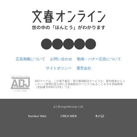
広告掲載について
お問い合わせ
動画・バナー広告について
サイトポリシー
運営会社
ABJマークは、この電子書店・電子書籍配信サービスが、著作権者からコ
ンテンツ使用許諾を得た正規版配信サービスであることを示す登録商標
（登録番号6091713号）です。
(c) Bungeishunju Ltd.
Number Web
CREA WEB
本の話