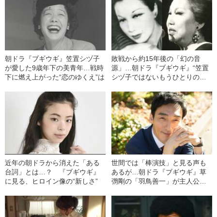
朝ドラ『ブギウギ』笠置シヅ子
敗戦から約15年後の「幻の音
が愛した9歳年下の美青年…戦時
源」…朝ドラ『ブギウギ』“笠置
下に燃え上がった“恋のゆくえ”は
シヅ子ではないもうひとりの人
生”から見た物語
近年の朝ドラから消えた「ある
世間では「棒演技」と見る声も
台詞」とは…？ 『ブギウギ』
あるが…朝ドラ『ブギウギ』草
に見る、ヒロイン像の“新しさ”
彅剛の「羽鳥善一」が主人公に
見えてしまうワケ