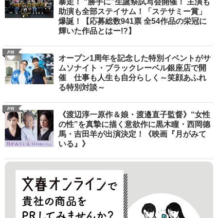
暴走！ “勝手に”生誕祭試写会開催！ 主演も
助演も全部ステイサム！「ステサミー賞」
爆誕！【応募総数941票 全54作品の栄冠に
輝いた作品とはー!?】
PR
オープン1周年を記念した特別イベントがサ
ムソナイト・ブラックレーベル銀座店で開
催 仕事も人生も自分らしく～笑顔あふれ
る特別対談～
PR
《渡辺淳一原作＆娘・渡邉直子監督》“女性
の性”を真摯に描く意欲作に黒木瞳・西岡德
馬・吉田羊が出演決定！《映画『月がみて
いる』》