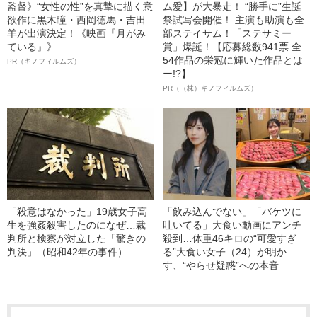
監督》“女性の性”を真摯に描く意
ム愛】が大暴走！ “勝手に”生誕
欲作に黒木瞳・西岡德馬・吉田
祭試写会開催！ 主演も助演も全
羊が出演決定！《映画『月がみ
部ステイサム！「ステサミー
ている』》
賞」爆誕！【応募総数941票 全
54作品の栄冠に輝いた作品とは
PR（キノフィルムズ）
ー!?】
PR（（株）キノフィルムズ）
「殺意はなかった」19歳女子高
「飲み込んでない」「バケツに
生を強姦殺害したのになぜ…裁
吐いてる」大食い動画にアンチ
判所と検察が対立した「驚きの
殺到…体重46キロの“可愛すぎ
判決」（昭和42年の事件）
る”大食い女子（24）が明か
す、“やらせ疑惑”への本音