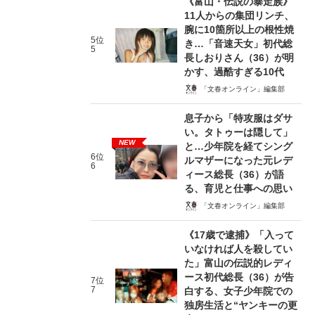
《富山・伝説の暴走族》
11人からの集団リンチ、
腕に10箇所以上の根性焼
5位
き…「音速天女」初代総
5
長しおりさん（36）が明
かす、過酷すぎる10代
「文春オンライン」編集部
息子から「特攻服はダサ
い。タトゥーは隠して」
NEW
と…少年院を経てシング
6位
ルマザーになった元レデ
6
ィース総長（36）が語
る、育児と仕事への思い
「文春オンライン」編集部
《17歳で逮捕》「入って
いなければ人を殺してい
た」富山の伝説的レディ
ース初代総長（36）が告
7位
7
白する、女子少年院での
独房生活と“ヤンキーの更