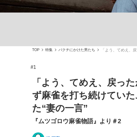
TOP
特集
バクチにかけた男たち
「よう、てめえ、戻
「最悪の空気のまま解散」WBC日本代表“敗戦
私のあのとき、私のいま
#1
「よう、てめえ、戻った
ず麻雀を打ち続けていた
た“妻の一言”
『ムツゴロウ麻雀物語』より＃2
「クマが悪者扱いされているのが悲しい」『北
キングの誕生を、目撃せよ。