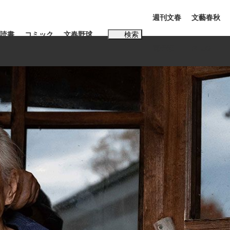
週刊文春
文藝春秋
読書
コミック
文春野球
検索
電子版
PLUS
インタビュー
読書
#松田聖子
本田圭佑が初めて明かした日本代表監督に...
K-POPアイドルたち