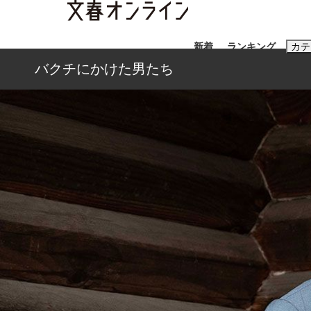
新着
ランキング
カテ
バクチにかけた男たち
スクープ
ニュー
おすすめのキ
#藤田晋
#三
#玉木雄一郎
《BTS厳戒トーキョー滞在記》RM→渋谷で飲
終戦から81年