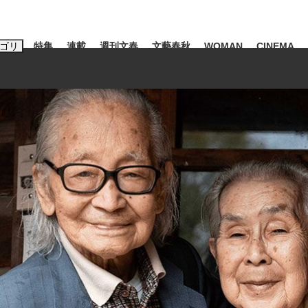
ゴリ
特集
連載
週刊文春
文藝春秋
WOMAN
CINEMA
キーワード入力
ス
エンタメ
ライフ
ビジネス
ーワードタグ一覧
山凌輝
#高市早苗
#後藤真希
#森岡毅
#城彰二
#内田有紀
#亀和田武
み会、JIN→伊豆の...
「90%は失敗する。でも…」
日本生まれの