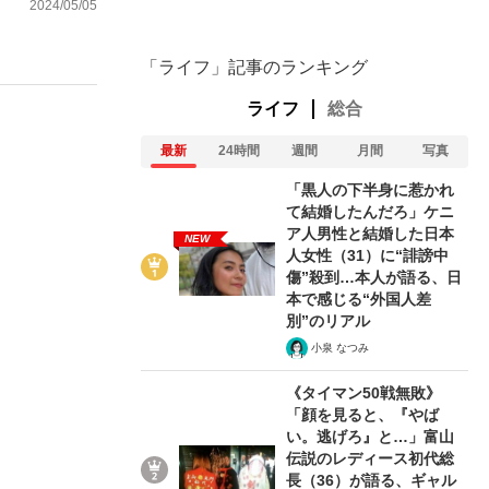
2024/05/05
「ライフ」記事のランキング
ライフ
総合
最新
24時間
週間
月間
写真
「黒人の下半身に惹かれ
て結婚したんだろ」ケニ
ア人男性と結婚した日本
NEW
人女性（31）に“誹謗中
傷”殺到…本人が語る、日
本で感じる“外国人差
別”のリアル
小泉 なつみ
《タイマン50戦無敗》
「顔を見ると、『やば
い。逃げろ』と…」富山
伝説のレディース初代総
長（36）が語る、ギャル