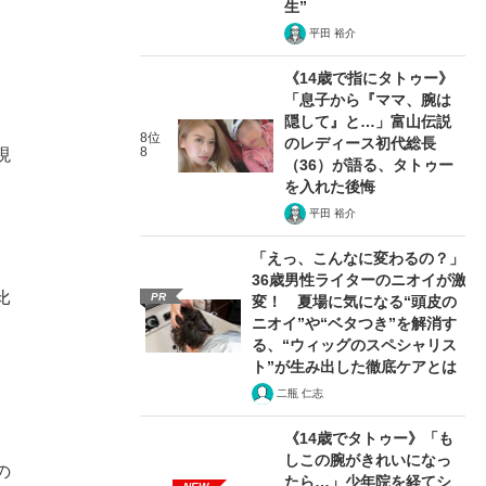
生”
平田 裕介
《14歳で指にタトゥー》
「息子から『ママ、腕は
隠して』と…」富山伝説
8位
のレディース初代総長
8
現
（36）が語る、タトゥー
を入れた後悔
平田 裕介
「えっ、こんなに変わるの？」
36歳男性ライターのニオイが激
比
PR
変！ 夏場に気になる“頭皮の
ニオイ”や“ベタつき”を解消す
る、“ウィッグのスペシャリス
ト”が生み出した徹底ケアとは
二瓶 仁志
《14歳でタトゥー》「も
しこの腕がきれいになっ
の
たら…」少年院を経てシ