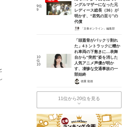
NEW
ングルマザーになった元
9位
9
レディース総長（36）が
明かす、“若気の至り”の
代償
「文春オンライン」編集部
「頭蓋骨がパックリ割れ
た」4トントラックに轢か
れ車両の下敷きに…表舞
10
台から“突然”姿を消した
位
人気アニメ声優が明か
10
す、凄惨な交通事故の一
と
部始終
し
徳重 龍徳
11位から20位を見る