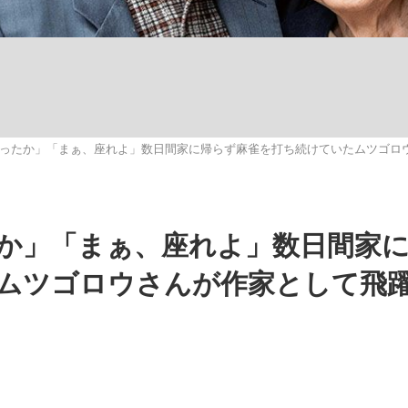
観る将棋、読
ったか」「まぁ、座れよ」数日間家に帰らず麻雀を打ち続けていたムツゴロウ
”の真実 選手が明かす...
「敗因分析は一切聞かれなか
か」「まぁ、座れよ」数日間家
ムツゴロウさんが作家として飛
の国から』倉本聰氏（91...