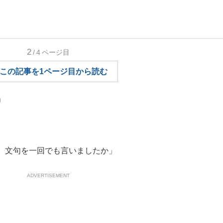
もっと見る
もっと見る
2
/4
ページ目
この記事を1ページ目から読む
」
、文句を一回でも言いましたか」
ADVERTISEMENT