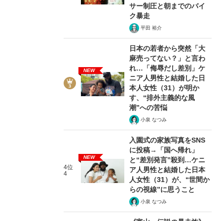
サー制圧と朝までのバイ
ク暴走
平田 裕介
日本の若者から突然「大
麻売ってない？」と言わ
れ…「侮辱だし差別」ケ
NEW
ニア人男性と結婚した日
本人女性（31）が明か
す、“排外主義的な風
潮”への苦悩
小泉 なつみ
入園式の家族写真をSNS
に投稿→「国へ帰れ」
NEW
と“差別発言”殺到…ケニ
4位
ア人男性と結婚した日本
4
人女性（31）が、“世間か
らの視線”に思うこと
小泉 なつみ