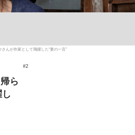
む将棋
さんが作家として飛躍した“妻の一言”
った」侍ジャパン選手が証言した“NPB聞...
#2
に帰ら
躍し