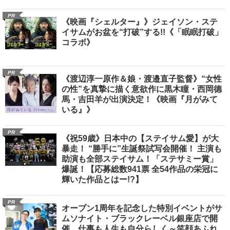
PR
《映画『シェルター』》ジェイソン・ステ
イサムがお盆を“打破”する!!《「眠眠打破」
コラボ》
PR
《渡辺淳一原作＆娘・渡邉直子監督》“女性
の性”を真摯に描く意欲作に黒木瞳・西岡德
馬・吉田羊が出演決定！《映画『月がみて
いる』》
PR
《祝59歳》日本中の【ステイサム愛】が大
暴走！ “勝手に”生誕祭試写会開催！ 主演も
助演も全部ステイサム！「ステサミー賞」
爆誕！【応募総数941票 全54作品の栄冠に
輝いた作品とはー!?】
PR
オープン1周年を記念した特別イベントがサ
ムソナイト・ブラックレーベル銀座店で開
催 仕事も人生も自分らしく～笑顔あふれ