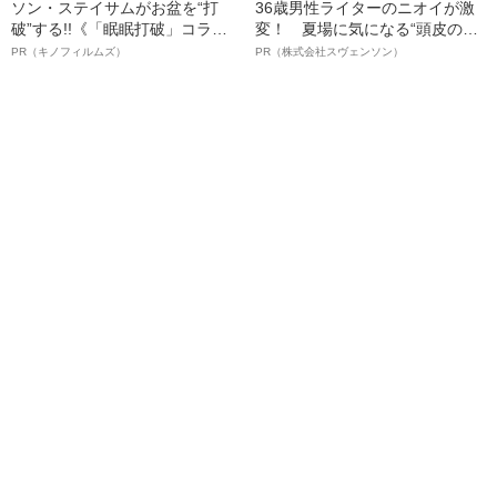
ソン・ステイサムがお盆を“打
36歳男性ライターのニオイが激
破”する!!《「眠眠打破」コラ
変！ 夏場に気になる“頭皮のニ
ボ》
オイ”や“ベタつき”を解消す
PR（キノフィルムズ）
PR（株式会社スヴェンソン）
る、“ウィッグのスペシャリス
ト”が生み出した徹底ケアとは