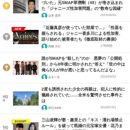
づいた」元SMAP草彅剛（49）が巻き込まれ
た「ジャニーズ性加害問題」の“数奇な因縁”
2023/08/04
山本 雲丹
「近藤真彦が使っていた部屋で…」「性器を
NEW
握らされる」ジャニー喜多川による性加害、
語り始めた被害者たち《徹底取材の裏側》
17時間前
髙橋 大介
誰がSMAPを“殺した”のか 悪夢の「公開処
刑」から8年後に明かされた“答え”「世の中は
俺ら5人が仲が悪いと思ってるんだよな」
2024/04/20
みきーる
2度も誘拐された少女の両親は、犯人に性的に
籠絡されていた……全米を驚愕させた事件と
4位
4
は
2019/07/01
辰巳JUNK
三山凌輝が妻・趣里との「キス・濡れ場禁止
SCOOP!
ルール」を破って既婚の元宝塚女優・花乃ま
5位