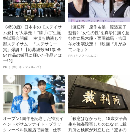
《祝59歳》日本中の【ステイサ
《渡辺淳一原作＆娘・渡邉直子
ム愛】が大暴走！ “勝手に”生誕
監督》“女性の性”を真摯に描く意
祭試写会開催！ 主演も助演も全
欲作に黒木瞳・西岡德馬・吉田
部ステイサム！「ステサミー
羊が出演決定！《映画『月がみ
賞」爆誕！【応募総数941票 全
ている』》
54作品の栄冠に輝いた作品とは
PR（キノフィルムズ）
ー!?】
PR（（株）キノフィルムズ）
オープン1周年を記念した特別イ
「殺意はなかった」19歳女子高
ベントがサムソナイト・ブラッ
生を強姦殺害したのになぜ…裁
クレーベル銀座店で開催 仕事
判所と検察が対立した「驚きの