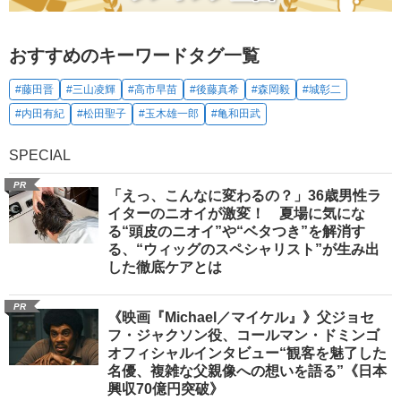
おすすめのキーワードタグ一覧
#藤田晋
#三山凌輝
#高市早苗
#後藤真希
#森岡毅
#城彰二
#内田有紀
#松田聖子
#玉木雄一郎
#亀和田武
SPECIAL
PR
「えっ、こんなに変わるの？」36歳男性ラ
イターのニオイが激変！ 夏場に気にな
る“頭皮のニオイ”や“ベタつき”を解消す
る、“ウィッグのスペシャリスト”が生み出
した徹底ケアとは
PR
《映画『Michael／マイケル』》父ジョセ
フ・ジャクソン役、コールマン・ドミンゴ
オフィシャルインタビュー“観客を魅了した
名優、複雑な父親像への想いを語る”《日本
興収70億円突破》