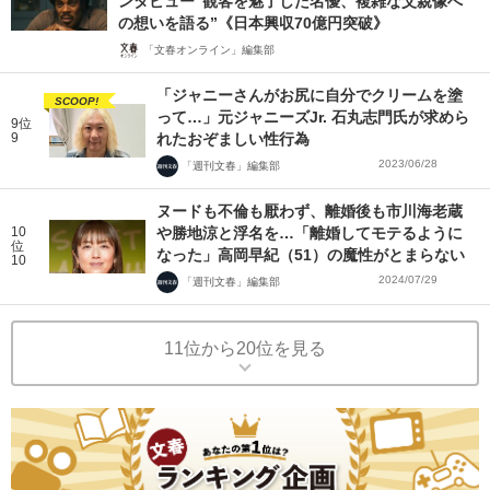
ンタビュー“観客を魅了した名優、複雑な父親像へ
の想いを語る”《日本興収70億円突破》
「文春オンライン」編集部
「ジャニーさんがお尻に自分でクリームを塗
SCOOP!
って…」元ジャニーズJr. 石丸志門氏が求めら
9位
9
れたおぞましい性行為
2023/06/28
「週刊文春」編集部
ヌードも不倫も厭わず、離婚後も市川海老蔵
10
や勝地涼と浮名を…「離婚してモテるように
位
なった」高岡早紀（51）の魔性がとまらない
10
2024/07/29
「週刊文春」編集部
11位から20位を見る