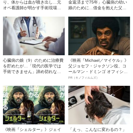
り、体からは血が噴き出し…元
金返済まで75年」心臓病の幼い
オペ看護師が明かす手術現場
娘のために…借金を抱えた父親
の“衝撃的な光景”
が見つけた“まさかの儲け話”
心臓病の娘（9）のために治療費
《映画『Michael／マイケル』》
を貯めたが…「現代の医学では
父ジョセフ・ジャクソン役、コ
手術できません」諦め切れない
ールマン・ドミンゴ オフィシャ
両親が決断した“お金の意外な使
ルインタビュー“観客を魅了した
PR（キノフィルムズ）
い道”とは
名優、複雑な父親像への想いを
語る”《日本興収70億円突破》
《映画『シェルター』》ジェイ
「えっ、こんなに変わるの？」