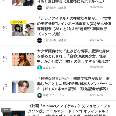
5
りあと連日密会《直撃後にもホテルへ…》
2026/08/04
「週刊文春」編集部
「元カノアイドルとの複雑な事情が…」“吉本
SCOOP!
の美容番長”レインボー池田直人(31)が元AKB
6位
篠崎彩奈（28）と2泊3日“超親密”韓国旅行
6
《スクープ撮》
2024/12/02
「週刊文春」編集部
ヤクザ顔負けの「血みどろ情事」豊満な身体
を舐めまわされ…「自称16歳美少女」怪演
7位
7
中、かたせ梨乃（69）の美しすぎる“熟れ方”
2026/08/06
ゆるま 小林
「軽率な発言だった」韓国で批判が殺到→謝
罪したことも…ENHYPEN日本人メンバー・ニ
8位
8
キ（19）の“本当の評判”〈現地記者が解説〉
2024/12/09
吉崎 エイジーニョ
《映画『Michael／マイケル』》父ジョセフ・ジャ
PR
クソン役、コールマン・ドミンゴ オフィシャルイ