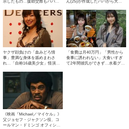
示したもの…援助交際もパパ活
ん(25)が作成したパパから大金
も契約結婚も、行き場のない性
を騙し取る‟魔法マニュアル”のす
欲が暗い未来で咲いた花
べて「もう闇金いこうかな…」
《懲役9年の判決》
ヤクザ顔負けの「血みどろ情
「食費は月40万円」「男性から
事」豊満な身体を舐めまわさ
食事に誘われない」大食いすぎ
れ…「自称16歳美少女」怪演
て2年間彼氏ができず…水着グラ
中、かたせ梨乃（69）の美しす
ビアも話題の“可愛すぎる”大食い
ぎる“熟れ方”
女子（24）が語る、驚愕の食生
活
《映画『Michael／マイケル』》
父ジョセフ・ジャクソン役、コ
ールマン・ドミンゴ オフィシャ