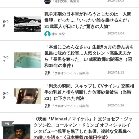
2026/08/05
「週刊文春」編集部
戦争末期の日本軍が作ろうとしたのは「人間
爆弾」だった…「いったい誰を乗せるんだ」
6位
6
31歳軍人が口にした“驚きの人物”
2026/08/04
神立 尚紀
「本当にごめんなさい」生後5ヵ月の赤ん坊を
風呂に沈めて殺害…人気タレント高島忠夫か
7位
ら「長男を奪った」17歳家政婦の闇深さ（昭
7
和39年の事件）
2026/03/13
「文春オンライン」編集部
「判決の瞬間、スキップしてVサイン」交際相
手の乳首と指を切断した佐藤紗希被告（当時
8位
8
23）に下された判決
2026/06/26
「文春オンライン」編集部
《映画『Michael／マイケル』》父ジョセフ・ジャ
PR
クソン役、コールマン・ドミンゴ オフィシャルイ
ンタビュー“観客を魅了した名優、複雑な父親像へ
の想いを語る”《日本興収70億円突破》