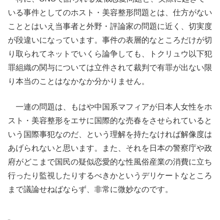
いる事件としてのホスト・美容整形問題とは、仕方がない
こととはいえ当事者と外野・評論家の問題に近く、切実度
が段違いになっています。事件の表層的なところだけが切
り取られてネットでいくら論争しても、トクリュウ以下犯
罪組織の関与については立件されて裁判で有罪が出ない限
り本当のことはなかなか分かりません。
一連の問題は、もはや中国系マフィアが日本人女性をホ
スト・美容整形をエサに国際的な売春をさせられていると
いう国際事犯なのだ、という理解を持たなければ解像度は
あげられないと思います。また、それを日本の警察庁や政
府がどこまで国民の疑似恋愛的な性風俗産業の消費に立ち
行ったり監視したりするべきかというデリケートなところ
まで議論せねばならず、非常に微妙なのです。