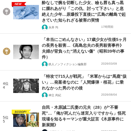
酔なしで腕を切断した少女、瞼も唇も真っ黒
NEW
に腫れあがり「この仇、討って下さい」と息
絶えた少年…原爆投下直後に“広島の離島で起
きていた知られざる被害の実情
17時間前
永井 均
「本当にごめんなさい」17歳少女が生後5ヶ月
の長男を殺害…《高島忠夫の長男殺害事件》
夫婦が背負った“消えない傷”（昭和39年の事
件）
2026/03/09
鉄人ノンフィクション編集部
「特攻で715人が戦死」「米軍からは“馬鹿”扱
い」…発案者なのに「人間爆弾・桜花」に乗
4位
4
れなかった男のその後
2026/08/04
神立 尚紀
自民・木原誠二氏妻の元夫（28）が“不審
SCOOP!
死”…「俺が死んだら迷宮入りですから」怪死
5位
現場を知るキーマンが重大証言《木原事件に
5
新展開》