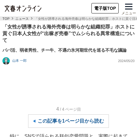
電子版TOP
メニュー
TOP
ニュース
「女性が誘導される海外売春は明らかな組織犯罪」ホストに貢ぐ日本
「女性が誘導される海外売春は明らかな組織犯罪」ホストに
貢ぐ日本人女性が“出稼ぎ売春”でムシられる異常構造につい
て
パパ活、弱者男性、チー牛、不遇の氷河期世代を巡る不毛な議論
山本 一郎
2024/05/20
4
/4
ページ目
この記事を1ページ目から読む
特に、SNSで語られる疑似恋愛問題と、実際に起きて