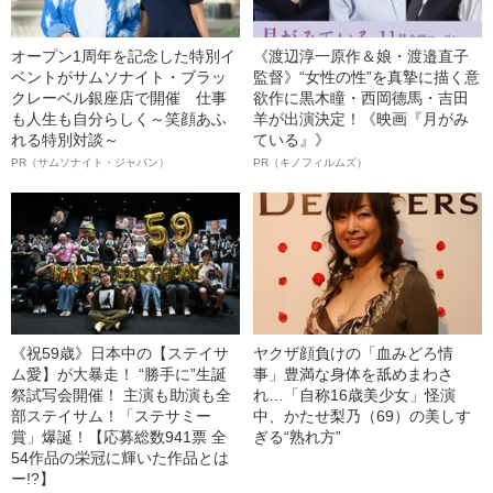
オープン1周年を記念した特別イ
《渡辺淳一原作＆娘・渡邉直子
ベントがサムソナイト・ブラッ
監督》“女性の性”を真摯に描く意
クレーベル銀座店で開催 仕事
欲作に黒木瞳・西岡德馬・吉田
も人生も自分らしく～笑顔あふ
羊が出演決定！《映画『月がみ
れる特別対談～
ている』》
PR（サムソナイト・ジャパン）
PR（キノフィルムズ）
《祝59歳》日本中の【ステイサ
ヤクザ顔負けの「血みどろ情
ム愛】が大暴走！ “勝手に”生誕
事」豊満な身体を舐めまわさ
祭試写会開催！ 主演も助演も全
れ…「自称16歳美少女」怪演
部ステイサム！「ステサミー
中、かたせ梨乃（69）の美しす
賞」爆誕！【応募総数941票 全
ぎる“熟れ方”
54作品の栄冠に輝いた作品とは
ー!?】