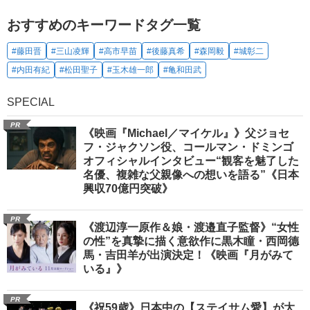
おすすめのキーワードタグ一覧
#藤田晋
#三山凌輝
#高市早苗
#後藤真希
#森岡毅
#城彰二
#内田有紀
#松田聖子
#玉木雄一郎
#亀和田武
SPECIAL
PR
《映画『Michael／マイケル』》父ジョセ
フ・ジャクソン役、コールマン・ドミンゴ
オフィシャルインタビュー“観客を魅了した
名優、複雑な父親像への想いを語る”《日本
興収70億円突破》
PR
《渡辺淳一原作＆娘・渡邉直子監督》“女性
の性”を真摯に描く意欲作に黒木瞳・西岡德
馬・吉田羊が出演決定！《映画『月がみて
いる』》
PR
《祝59歳》日本中の【ステイサム愛】が大