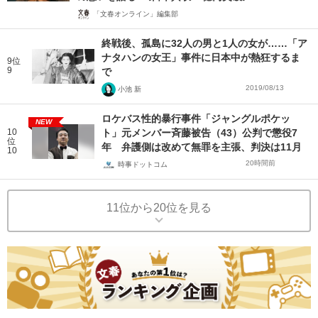
「文春オンライン」編集部
終戦後、孤島に32人の男と1人の女が……「ア
ナタハンの女王」事件に日本中が熱狂するま
9位
9
で
2019/08/13
小池 新
ロケバス性的暴行事件「ジャングルポケッ
NEW
10
ト」元メンバー斉藤被告（43）公判で懲役7
位
年 弁護側は改めて無罪を主張、判決は11月
10
20時間前
時事ドットコム
11位から20位を見る