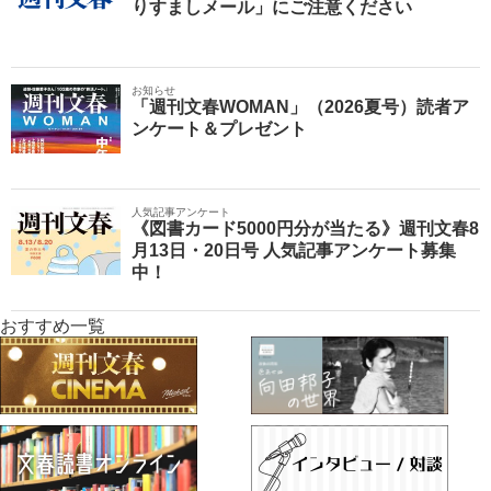
りすましメール」にご注意ください
お知らせ
「週刊文春WOMAN」（2026夏号）読者ア
ンケート＆プレゼント
人気記事アンケート
《図書カード5000円分が当たる》週刊文春8
月13日・20日号 人気記事アンケート募集
中！
おすすめ一覧