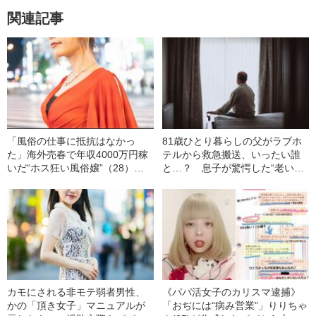
関連記事
「風俗の仕事に抵抗はなかっ
81歳ひとり暮らしの父がラブホ
た」海外売春で年収4000万円稼
テルから救急搬送、いったい誰
いだ“ホス狂い風俗嬢”（28）
と…？ 息子が驚愕した“老いた
が、出稼ぎを決意した経緯
親の性生活”
カモにされる非モテ弱者男性、
《パパ活女子のカリスマ逮捕》
かの「頂き女子」マニュアルが
「おぢには“病み営業”」りりちゃ