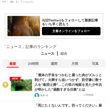
PR（（株）キノフィルムズ）
X(旧Twitter)をフォローして最新記事
をいち早く読もう
文春オンラインをフォロー
「ニュース」記事のランキング
ニュース
総合
最新
24時間
週間
月間
写真
「遺体の手首をつかむと腐った肉がズルッと
NEW
剥げて」火葬すら追いつかず、防空壕に数十
人を“集団土葬”…この世の地獄を見た少年兵
が明かした“過酷すぎる任務”とは
17時間前
永井 均
「死にたくないんです。切ってください」麻