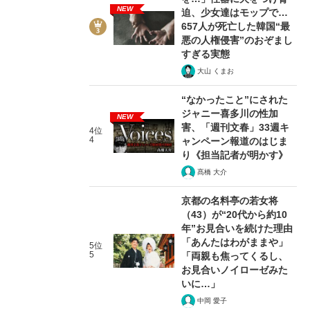
NEW
迫、少女達はモップで…
657人が死亡した韓国“最
悪の人権侵害”のおぞまし
すぎる実態
大山 くまお
“なかったこと”にされた
ジャニー喜多川の性加
NEW
害、「週刊文春」33週キ
4位
4
ャンペーン報道のはじま
り《担当記者が明かす》
髙橋 大介
京都の名料亭の若女将
（43）が“20代から約10
年”お見合いを続けた理由
「あんたはわがままや」
5位
5
「両親も焦ってくるし、
お見合いノイローゼみた
いに…」
中岡 愛子