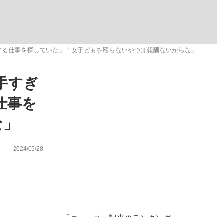
ない資産運用のすべて
をする仕事を探していた」「女子どもを殴らないやつは報酬ないからな」
手すぎ
が悲しい」『北の国から』倉本聰氏（91...
仕事を
な」
2024/05/28