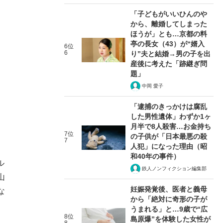
「子どもがいいひんのや
から、離婚してしまった
ほうが」とも…京都の料
亭の長女（43）が“婿入
6位
6
り”夫と結婚→男の子を出
産後に考えた「跡継ぎ問
題」
中岡 愛子
「逮捕のきっかけは腐乱
した男性遺体」わずか1ヶ
月半で8人殺害…お金持ち
7位
の子供が「日本最悪の殺
7
人犯」になった理由（昭
和40年の事件）
ル
鉄人ノンフィクション編集部
山
妊娠発覚後、医者と義母
な
から「絶対に奇形の子が
うまれる」と…9歳で“広
8位
島原爆”を体験した女性が