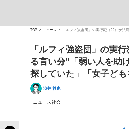
TOP
ニュース
「ルフィ強盗団」の実行犯（22）が法
「ルフィ強盗団」の実行
「敗因分析は一切聞かれなかった」侍ジャパン選
キングの誕生を、目撃せよ。
る言い分”「弱い人を助
探していた」「女子ども
渋井 哲也
the Style
ニュース
社会
「目標達成できなかったからと言って…」サッ