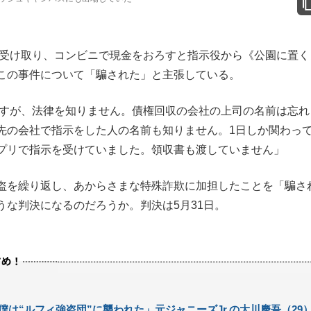
受け取り、コンビニで現金をおろすと指示役から《公園に置く
この事件について「騙された」と主張している。
ですが、法律を知りません。債権回収の会社の上司の名前は忘れ
先の会社で指示をした人の名前も知りません。1日しか関わっ
プリで指示を受けていました。領収書も渡していません」
盗を繰り返し、あからさまな特殊詐欺に加担したことを「騙さ
うな判決になるのだろうか。判決は5月31日。
僕は“ルフィ強盗団”に襲われた」元ジャニーズJr.の大川慶吾（29