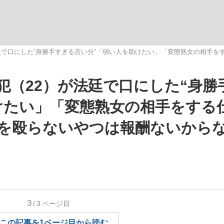
いまさら聞け
廷で口にした“身勝手すぎる言い分”「弱い人を助けたい」「変態熟女の相手
犯（22）が法廷で口にした“身勝
手が証言した“NPB聞...
「クマが悪者扱いされているの
けたい」「変態熟女の相手をする
を殴らないやつは報酬ないから
もっと見る
3
/3
ページ目
カー日本代表・森保一監督...
この記事を1ページ目から読む