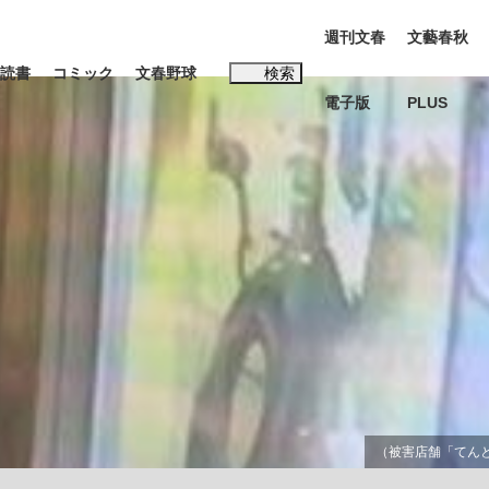
週刊文春
文藝春秋
読書
コミック
文春野球
検索
電子版
PLUS
インタビュー
読書
#松田聖子
む将棋
BC日本代表“敗戦”の真実 選手が明かす...