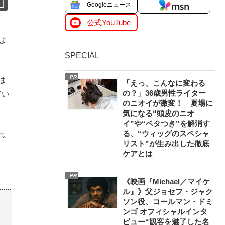
Googleニュース
公式YouTube
よ
SPECIAL
PR
ま
「えっ、こんなに変わる
の？」36歳男性ライター
てい
のニオイが激変！ 夏場に
気になる“頭皮のニオ
イ”や“ベタつき”を解消す
る、“ウィッグのスペシャ
れ
リスト”が生み出した徹底
ケアとは
PR
《映画『Michael／マイケ
ル』》父ジョセフ・ジャク
ソン役、コールマン・ドミ
ンゴ オフィシャルインタ
ビュー“観客を魅了した名
）