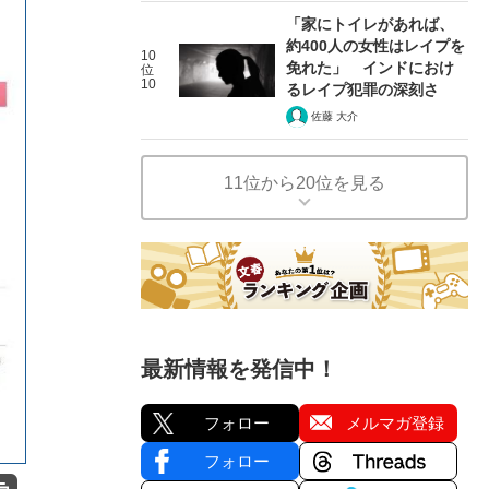
「家にトイレがあれば、
約400人の女性はレイプを
10
免れた」 インドにおけ
位
10
るレイプ犯罪の深刻さ
佐藤 大介
11位から20位を見る
最新情報を発信中！
フォロー
メルマガ登録
フォロー