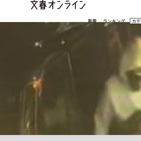
新着
ランキング
カテ
スクープ
ニュー
おすすめのキ
#藤田晋
#三
#玉木雄一郎
「90%は失敗する。でも…」本田圭佑が初め
終戦から81年