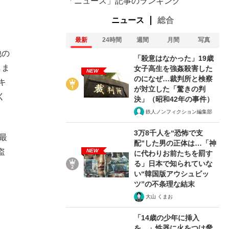
「ニュース」記事のランキング
ニュース
総合
最新
24時間
週間
月間
写真
他の
「殺意はなかった」19歳
しま
女子高生を強姦殺害した
NEW
のになぜ…裁判所と検察
キ
が対立した「驚きの判
く
決」（昭和42年の事件）
鉄人ノンフィクション編集部
3万8千人を“恐怖で支
最
配”した男の正体は…「神
盗
NEW
に代わりお前たちを罰す
る」日本で知られていな
い“韓国版アウシュビッ
ツ”の不条理な結末
大山 くまお
「14歳の少年に挿入
を…」性器に火をつけ脅