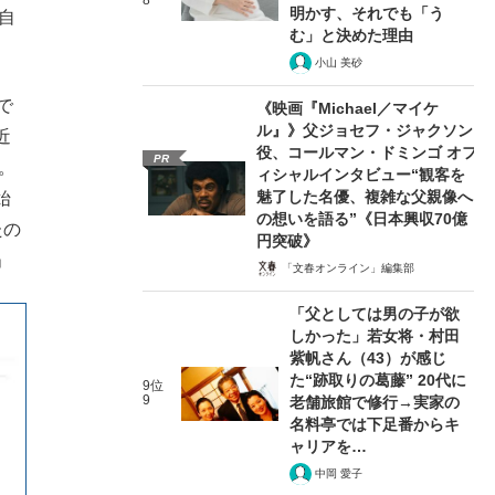
8
明かす、それでも「う
自
む」と決めた理由
小山 美砂
で
《映画『Michael／マイケ
ル』》父ジョセフ・ジャクソン
近
役、コールマン・ドミンゴ オフ
PR
。
ィシャルインタビュー“観客を
魅了した名優、複雑な父親像へ
始
の想いを語る”《日本興収70億
たの
円突破》
」
「文春オンライン」編集部
「父としては男の子が欲
しかった」若女将・村田
紫帆さん（43）が感じ
た“跡取りの葛藤” 20代に
9位
9
老舗旅館で修行→実家の
名料亭では下足番からキ
ャリアを…
中岡 愛子