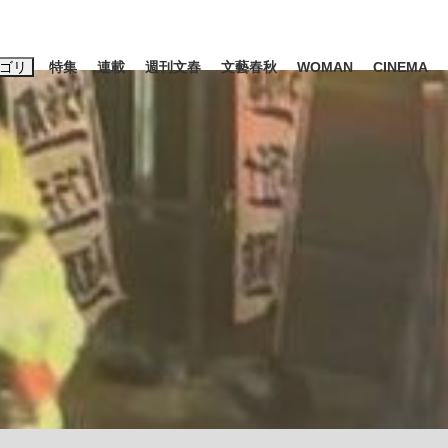
ゴリ
特集
連載
週刊文春
文藝春秋
WOMAN
CINEMA
キーワード入力
ス
エンタメ
ライフ
ビジネス
ーワードタグ一覧
山凌輝
#高市早苗
#後藤真希
#森岡毅
#城彰二
#内田有紀
観る将棋、読
#亀和田武
て明かした日本代表監督に...
「最悪の空気のまま解散」W