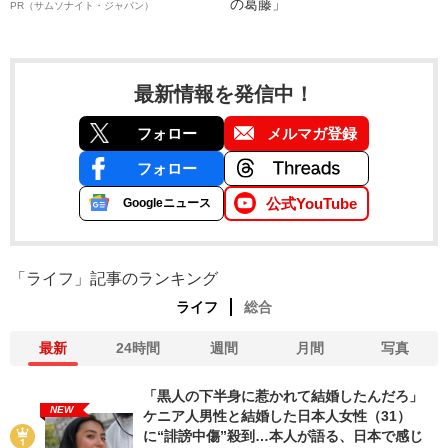
の葛藤」
PR（サムソナイト・ジャパン）
最新情報を発信中！
フォロー
メルマガ登録
フォロー
公式YouTube
Googleニュース
「ライフ」記事のランキング
ライフ
総合
最新
24時間
週間
月間
写真
「黒人の下半身に惹かれて結婚したんだろ」
NEW
ケニア人男性と結婚した日本人女性（31）
に“誹謗中傷”殺到…本人が語る、日本で感じ