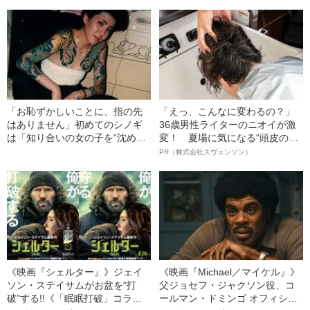
親の性生活”
「お恥ずかしいことに、指の先
「えっ、こんなに変わるの？」
はありません」初めてのシノギ
36歳男性ライターのニオイが激
は「知り合いの女の子を“沈め
変！ 夏場に気になる“頭皮のニ
た”」こと…日本初の女ヤクザ・
オイ”や“ベタつき”を解消す
PR（株式会社スヴェンソン）
西村まこ（57）の壮絶人生
る、“ウィッグのスペシャリス
ト”が生み出した徹底ケアとは
《映画『シェルター』》ジェイ
《映画『Michael／マイケル』》
ソン・ステイサムがお盆を“打
父ジョセフ・ジャクソン役、コ
破”する!!《「眠眠打破」コラ
ールマン・ドミンゴ オフィシャ