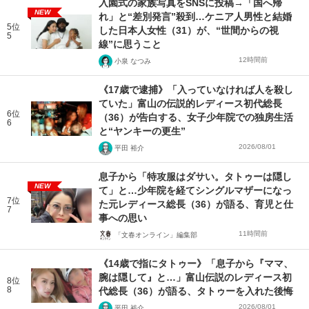
入園式の家族写真をSNSに投稿→「国へ帰
NEW
れ」と“差別発言”殺到…ケニア人男性と結婚
5位
した日本人女性（31）が、“世間からの視
5
線”に思うこと
12時間前
小泉 なつみ
《17歳で逮捕》「入っていなければ人を殺し
ていた」富山の伝説的レディース初代総長
6位
（36）が告白する、女子少年院での独房生活
6
と“ヤンキーの更生”
2026/08/01
平田 裕介
息子から「特攻服はダサい。タトゥーは隠し
NEW
て」と…少年院を経てシングルマザーになっ
7位
た元レディース総長（36）が語る、育児と仕
7
事への思い
11時間前
「文春オンライン」編集部
《14歳で指にタトゥー》「息子から『ママ、
腕は隠して』と…」富山伝説のレディース初
8位
8
代総長（36）が語る、タトゥーを入れた後悔
2026/08/01
平田 裕介