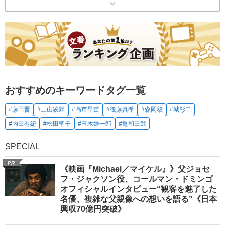
おすすめのキーワードタグ一覧
#藤田晋
#三山凌輝
#高市早苗
#後藤真希
#森岡毅
#城彰二
#内田有紀
#松田聖子
#玉木雄一郎
#亀和田武
SPECIAL
PR
《映画『Michael／マイケル』》父ジョセ
フ・ジャクソン役、コールマン・ドミンゴ
オフィシャルインタビュー“観客を魅了した
名優、複雑な父親像への想いを語る”《日本
興収70億円突破》