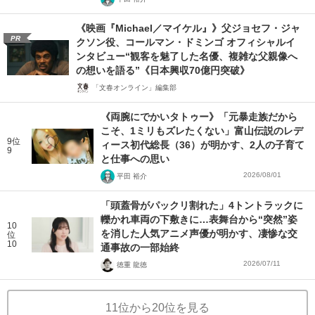
《映画『Michael／マイケル』》父ジョセフ・ジャ
PR
クソン役、コールマン・ドミンゴ オフィシャルイ
ンタビュー“観客を魅了した名優、複雑な父親像へ
の想いを語る”《日本興収70億円突破》
「文春オンライン」編集部
《両腕にでかいタトゥー》「元暴走族だから
こそ、1ミリもズレたくない」富山伝説のレデ
9位
ィース初代総長（36）が明かす、2人の子育て
9
と仕事への思い
2026/08/01
平田 裕介
「頭蓋骨がパックリ割れた」4トントラックに
轢かれ車両の下敷きに…表舞台から“突然”姿
10
を消した人気アニメ声優が明かす、凄惨な交
位
10
通事故の一部始終
2026/07/11
徳重 龍徳
11位から20位を見る