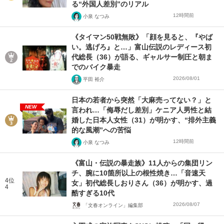
る“外国人差別”のリアル
12時間前
小泉 なつみ
《タイマン50戦無敗》「顔を見ると、『やば
い。逃げろ』と…」富山伝説のレディース初
代総長（36）が語る、ギャルサー制圧と朝ま
でのバイク暴走
2026/08/01
平田 裕介
日本の若者から突然「大麻売ってない？」と
NEW
言われ…「侮辱だし差別」ケニア人男性と結
婚した日本人女性（31）が明かす、“排外主義
的な風潮”への苦悩
12時間前
小泉 なつみ
《富山・伝説の暴走族》11人からの集団リン
チ、腕に10箇所以上の根性焼き…「音速天
4位
女」初代総長しおりさん（36）が明かす、過
4
酷すぎる10代
2026/08/07
「文春オンライン」編集部