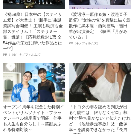
《祝59歳》日本中の【ステイサ
《渡辺淳一原作＆娘・渡邉直子
ム愛】が大暴走！ “勝手に”生誕
監督》“女性の性”を真摯に描く意
祭試写会開催！ 主演も助演も全
欲作に黒木瞳・西岡德馬・吉田
部ステイサム！「ステサミー
羊が出演決定！《映画『月がみ
賞」爆誕！【応募総数941票 全
ている』》
54作品の栄冠に輝いた作品とは
PR（キノフィルムズ）
ー!?】
PR（（株）キノフィルムズ）
オープン1周年を記念した特別イ
「トヨタの非を認める判決が出
ベントがサムソナイト・ブラッ
る可能性は、限りなくゼロ」裁
クレーベル銀座店で開催 仕事
判で“勝ち目がない”と伝えたけれ
も人生も自分らしく～笑顔あふ
ど…《池袋暴走事故》父・飯塚
れる特別対談～
幸三を説得できなかった「長男