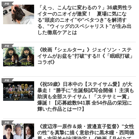
PR
「えっ、こんなに変わるの？」36歳男性ラ
イターのニオイが激変！ 夏場に気にな
る“頭皮のニオイ”や“ベタつき”を解消す
る、“ウィッグのスペシャリスト”が生み出
した徹底ケアとは
PR
《映画『シェルター』》ジェイソン・ステ
イサムがお盆を“打破”する!!《「眠眠打破」
コラボ》
PR
《祝59歳》日本中の【ステイサム愛】が大
暴走！ “勝手に”生誕祭試写会開催！ 主演も
助演も全部ステイサム！「ステサミー賞」
爆誕！【応募総数941票 全54作品の栄冠に
輝いた作品とはー!?】
PR
《渡辺淳一原作＆娘・渡邉直子監督》“女性
の性”を真摯に描く意欲作に黒木瞳・西岡德
馬・吉田羊が出演決定！《映画『月がみて