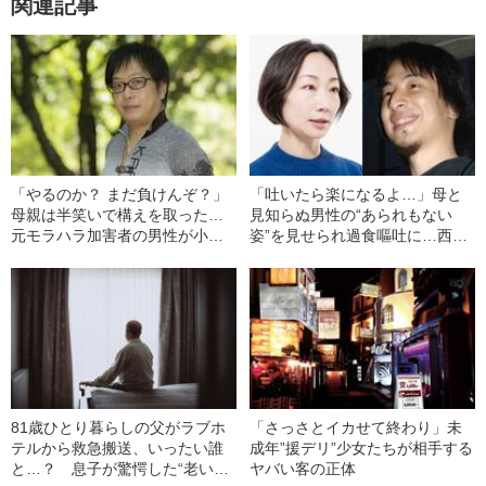
関連記事
「やるのか？ まだ負けんぞ？」
「吐いたら楽になるよ…」母と
母親は半笑いで構えを取った…
見知らぬ男性の“あられもない
元モラハラ加害者の男性が小学
姿”を見せられ過食嘔吐に…西村
生時代に体験した“恐ろしい記
ゆかがひろゆきに出会い摂食障
憶”とは
害を克服するまで
81歳ひとり暮らしの父がラブホ
「さっさとイカせて終わり」未
テルから救急搬送、いったい誰
成年”援デリ”少女たちが相手する
と…？ 息子が驚愕した“老いた
ヤバい客の正体