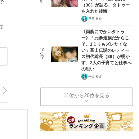
9
で
（36）が語る、タトゥー
を入れた後悔
平田 裕介
注
《両腕にでかいタトゥ
ー》「元暴走族だからこ
そ、1ミリもズレたくな
10
い」富山伝説のレディー
位
ス初代総長（36）が明か
10
す、2人の子育てと仕事へ
の思い
平田 裕介
11位から20位を見る