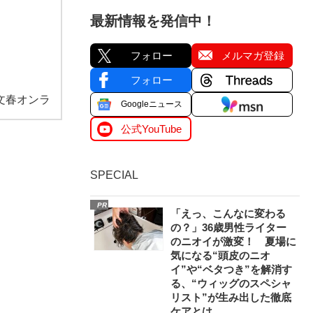
最新情報を発信中！
フォロー
メルマガ登録
フォロー
文春オンラ
Googleニュース
公式YouTube
SPECIAL
PR
「えっ、こんなに変わる
の？」36歳男性ライター
のニオイが激変！ 夏場に
気になる“頭皮のニオ
イ”や“ベタつき”を解消す
る、“ウィッグのスペシャ
リスト”が生み出した徹底
ケアとは