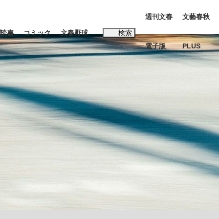
週刊文春
文藝春秋
読書
コミック
文春野球
検索
電子版
PLUS
インタビュー
読書
#松田聖子
本田圭佑が初めて明かした日本代表監督に...
、私のいま