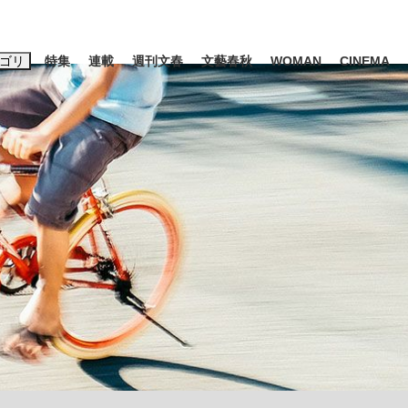
ゴリ
特集
連載
週刊文春
文藝春秋
WOMAN
CINEMA
キーワード入力
ス
エンタメ
ライフ
ビジネス
ーワードタグ一覧
山凌輝
#高市早苗
#後藤真希
#森岡毅
#城彰二
#内田有紀
#亀和田武
み会、JIN→伊豆の...
「90%は失敗する。でも…」
私のあのとき