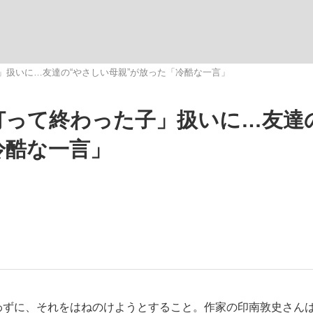
」扱いに…友達の“やさしい母親”が放った「冷酷な一言」
打って終わった子」扱いに…友達
”の真実 選手が明かす...
「敗因分析は一切聞かれなか
キングの誕生
冷酷な一言」
もっと見る
の国から』倉本聰氏（91...
従わずに、それをはねのけようとすること。作家の印南敦史さん