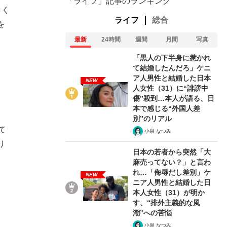
「ライフ」記事のランキング
しく
ライフ
総合
を
最新
24時間
週間
月間
写真
「黒人の下半身に惹かれ
て結婚したんだろ」ケニ
ア人男性と結婚した日本
NEW
人女性（31）に“誹謗中
傷”殺到…本人が語る、日
本で感じる“外国人差
別”のリアル
て
小泉 なつみ
り
日本の若者から突然「大
麻売ってない？」と言わ
れ…「侮辱だし差別」ケ
NEW
ニア人男性と結婚した日
本人女性（31）が明か
す、“排外主義的な風
潮”への苦悩
小泉 なつみ