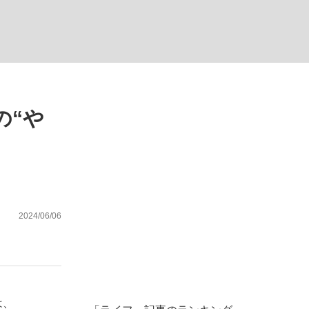
の“や
った」侍ジャパン選手が証言した“NPB聞...
を、目撃せよ。
2024/06/06
は、