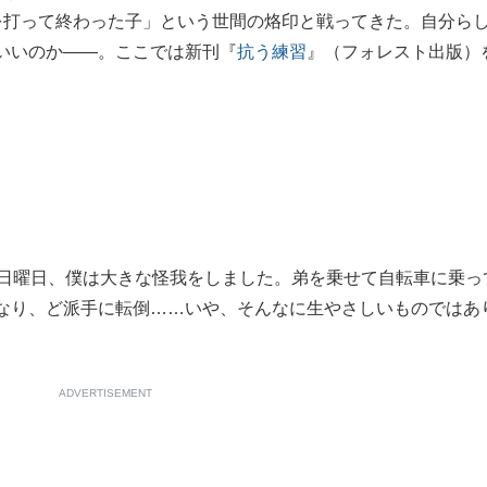
を打って終わった子」という世間の烙印と戦ってきた。自分ら
もっと見る
いいのか――。ここでは新刊『
抗う練習
』（フォレスト出版）
日曜日、僕は大きな怪我をしました。弟を乗せて自転車に乗っ
なり、ど派手に転倒……いや、そんなに生やさしいものではあ
ADVERTISEMENT