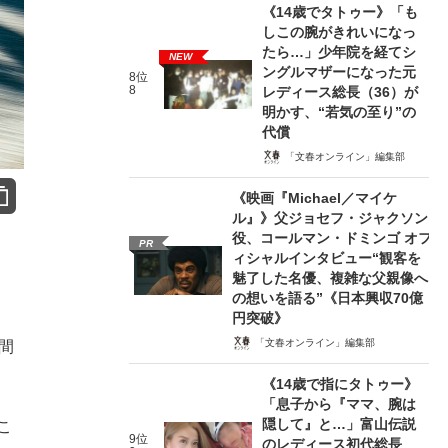
《14歳でタトゥー》「も
しこの腕がきれいになっ
たら…」少年院を経てシ
NEW
ングルマザーになった元
8位
8
レディース総長（36）が
明かす、“若気の至り”の
代償
「文春オンライン」編集部
《映画『Michael／マイケ
ル』》父ジョセフ・ジャクソン
役、コールマン・ドミンゴ オフ
PR
ィシャルインタビュー“観客を
魅了した名優、複雑な父親像へ
の想いを語る”《日本興収70億
円突破》
「文春オンライン」編集部
間
《14歳で指にタトゥー》
「息子から『ママ、腕は
隠して』と…」富山伝説
こ
9位
のレディース初代総長