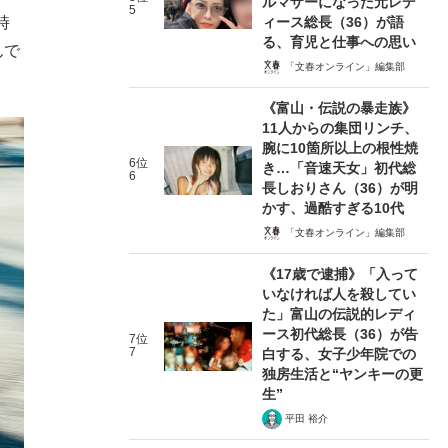
ルマザーになった元レデ
5
ィース総長（36）が語
時
る、育児と仕事への思い
んで
「文春オンライン」編集部
《富山・伝説の暴走族》
11人からの集団リンチ、
腕に10箇所以上の根性焼
6位
き…「音速天女」初代総
6
長しおりさん（36）が明
かす、過酷すぎる10代
「文春オンライン」編集部
《17歳で逮捕》「入って
いなければ人を殺してい
た」富山の伝説的レディ
ース初代総長（36）が告
7位
7
白する、女子少年院での
独房生活と“ヤンキーの更
生”
平田 裕介