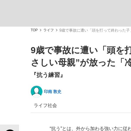
観る将棋、読む将棋
TOP
ライフ
9歳で事故に遭い「頭を打って終わった子
9歳で事故に遭い「頭を
「最悪の空気のまま解散」WBC日本代表“敗戦
さしい母親”が放った「
『抗う練習』
印南 敦史
いまさら聞けない資産運用のすべて
ライフ
社会
「クマが悪者扱いされているのが悲しい」『北
“抗う”とは、外から加わる強い力に