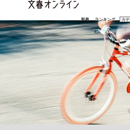
新着
ランキング
カテ
スクープ
ニュー
おすすめのキ
#藤田晋
#三
#玉木雄一郎
《BTS厳戒トーキョー滞在記》RM→渋谷で飲
終戦から81年