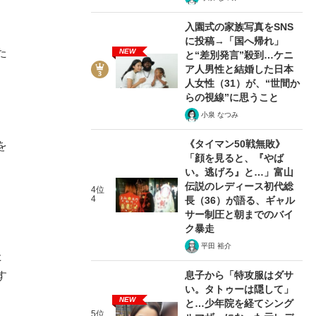
入園式の家族写真をSNS
に投稿→「国へ帰れ」
た
NEW
と“差別発言”殺到…ケニ
ア人男性と結婚した日本
人女性（31）が、“世間か
らの視線”に思うこと
。
小泉 なつみ
《タイマン50戦無敗》
を
「顔を見ると、『やば
い。逃げろ』と…」富山
伝説のレディース初代総
4位
4
長（36）が語る、ギャル
サー制圧と朝までのバイ
ク暴走
平田 裕介
た
息子から「特攻服はダサ
す
い。タトゥーは隠して」
NEW
と…少年院を経てシング
5位