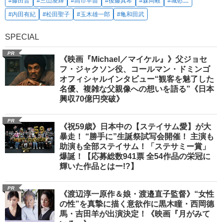
#藤田晋
#三山凌輝
#高市早苗
#後藤真希
#森岡毅
#城彰二
#内田有紀
#松田聖子
#玉木雄一郎
#亀和田武
SPECIAL
PR
《映画『Michael／マイケル』》父ジョセ
フ・ジャクソン役、コールマン・ドミンゴ
オフィシャルインタビュー“観客を魅了した
名優、複雑な父親像への想いを語る”《日本
興収70億円突破》
PR
《祝59歳》日本中の【ステイサム愛】が大
暴走！ “勝手に”生誕祭試写会開催！ 主演も
助演も全部ステイサム！「ステサミー賞」
爆誕！【応募総数941票 全54作品の栄冠に
輝いた作品とはー!?】
PR
《渡辺淳一原作＆娘・渡邉直子監督》“女性
の性”を真摯に描く意欲作に黒木瞳・西岡德
馬・吉田羊が出演決定！《映画『月がみて