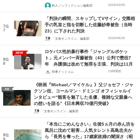
2026/03/09
鉄人ノンフィクション編集部
「判決の瞬間、スキップしてVサイン」交際相
手の乳首と指を切断した佐藤紗希被告（当時
7位
7
23）に下された判決
2026/06/26
「文春オンライン」編集部
ロケバス性的暴行事件「ジャングルポケッ
NEW
ト」元メンバー斉藤被告（43）公判で懲役7
8位
8
年 弁護側は改めて無罪を主張、判決は11月
23時間前
時事ドットコム
《映画『Michael／マイケル』》父ジョセフ・ジャ
PR
クソン役、コールマン・ドミンゴ オフィシャルイ
ンタビュー“観客を魅了した名優、複雑な父親像へ
の想いを語る”《日本興収70億円突破》
「文春オンライン」編集部
「本当にごめんなさい」生後5ヵ月の赤ん坊を
風呂に沈めて殺害…人気タレント高島忠夫か
9位
ら「長男を奪った」17歳家政婦の闇深さ（昭
9