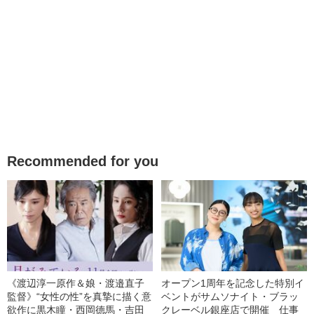
Recommended for you
《渡辺淳一原作＆娘・渡邉直子
オープン1周年を記念した特別イ
監督》“女性の性”を真摯に描く意
ベントがサムソナイト・ブラッ
欲作に黒木瞳・西岡德馬・吉田
クレーベル銀座店で開催 仕事