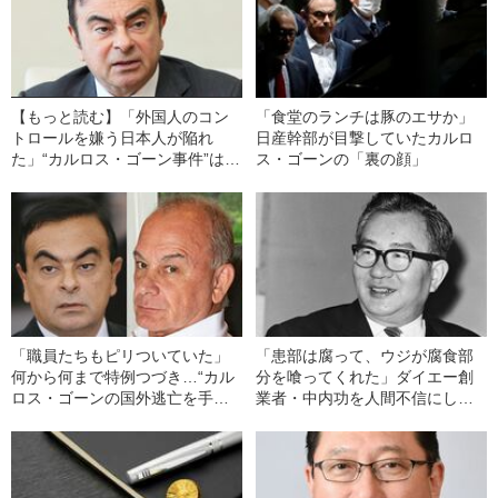
【もっと読む】「外国人のコン
「食堂のランチは豚のエサか」
トロールを嫌う日本人が陥れ
日産幹部が目撃していたカルロ
た」“カルロス・ゴーン事件”は日
ス・ゴーンの「裏の顔」
産自動車が仕掛けた陰謀だった
のか
「職員たちもピリついていた」
「患部は腐って、ウジが腐食部
何から何まで特例つづき…“カル
分を喰ってくれた」ダイエー創
ロス・ゴーンの国外逃亡を手伝
業者・中内功を人間不信にし
った親子”が日本の拘置所で見せ
た“極限すぎる戦争体験”とは
た「驚きの態度」