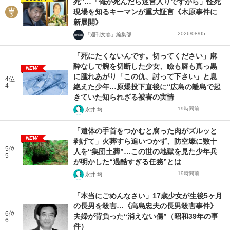
死”…「俺が死んだら迷宮入りですから」怪死
現場を知るキーマンが重大証言《木原事件に
新展開》
2026/08/05
「週刊文春」編集部
「死にたくないんです。切ってください」麻
酔なしで腕を切断した少女、瞼も唇も真っ黒
NEW
に腫れあがり「この仇、討って下さい」と息
4位
4
絶えた少年…原爆投下直後に“広島の離島で起
きていた知られざる被害の実情
19時間前
永井 均
「遺体の手首をつかむと腐った肉がズルッと
NEW
剥げて」火葬すら追いつかず、防空壕に数十
5位
人を“集団土葬”…この世の地獄を見た少年兵
5
が明かした“過酷すぎる任務”とは
19時間前
永井 均
「本当にごめんなさい」17歳少女が生後5ヶ月
の長男を殺害…《高島忠夫の長男殺害事件》
6位
夫婦が背負った“消えない傷”（昭和39年の事
6
件）