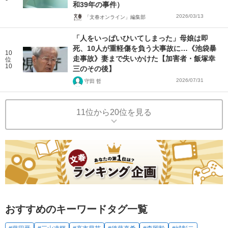
和39年の事件）
2026/03/13
「文春オンライン」編集部
「人をいっぱいひいてしまった」母娘は即
死、10人が重軽傷を負う大事故に…《池袋暴
10
走事故》妻まで失いかけた【加害者・飯塚幸
位
10
三のその後】
2026/07/31
守田 哲
11位から20位を見る
おすすめのキーワードタグ一覧