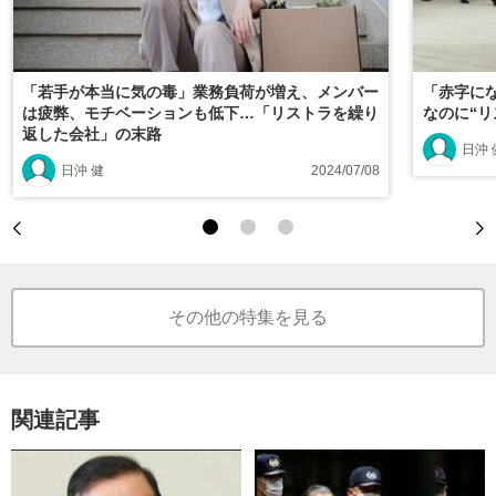
「若手が本当に気の毒」業務負荷が増え、メンバー
「赤字に
は疲弊、モチベーションも低下…「リストラを繰り
なのに“リ
返した会社」の末路
日沖 
日沖 健
2024/07/08
その他の特集を見る
関連記事