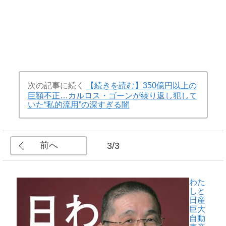
次の記事に続く
【続きを読む】350億円以上の
巨額不正…カルロス・ゴーンが繰り返し犯して
いた“私的流用”の深すぎる闇
前へ
3/3
わた
しと
日産
巨大
自動