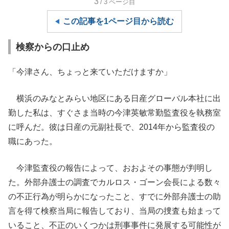
3
/3
ページ目
この記事を1ページ目から読む
検察からの口止め
「今津さん、ちょっと来ていただけますか」
横浜のみなとみらい地区にある日産グローバル本社に出
勤した私は、すぐさま当時の今津英敏常勤監査役を執務室
に呼んだ。彼は日産の元副社長で、2014年から監査役の
職にあった。
今津監査役の報告によって、おおよその事態が判明し
た。外部弁護士の調査でカルロス・ゴーン会長による数々
の不正行為が明らかになったこと、すでに外部弁護士の助
言を得て検察当局に報告しており、当局の捜査も始まって
いること、不正のいくつかは刑事事件に発展する可能性が