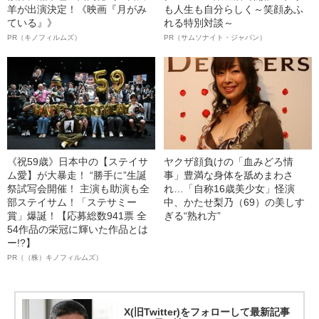
羊が出演決定！《映画『月がみ
も人生も自分らしく～笑顔あふ
ている』》
れる特別対談～
PR（キノフィルムズ）
PR（サムソナイト・ジャパン）
《祝59歳》日本中の【ステイサ
ヤクザ顔負けの「血みどろ情
ム愛】が大暴走！ “勝手に”生誕
事」豊満な身体を舐めまわさ
祭試写会開催！ 主演も助演も全
れ…「自称16歳美少女」怪演
部ステイサム！「ステサミー
中、かたせ梨乃（69）の美しす
賞」爆誕！【応募総数941票 全
ぎる“熟れ方”
54作品の栄冠に輝いた作品とは
ー!?】
PR（（株）キノフィルムズ）
X(旧Twitter)をフォローして最新記事