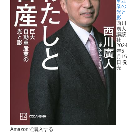
車産
業の
光と
影
西川
廣人
講談
社
2024
年5
月15
日 発
売
Amazonで購入する