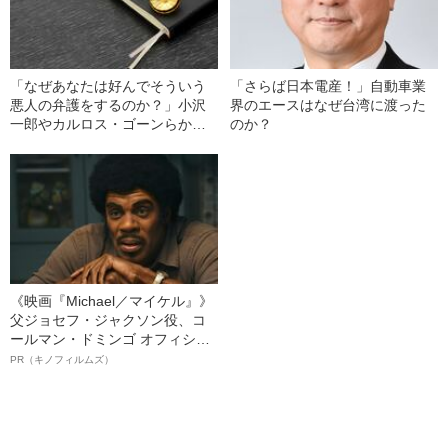
「なぜあなたは好んでそういう
「さらば日本電産！」自動車業
悪人の弁護をするのか？」小沢
界のエースはなぜ台湾に渡った
一郎やカルロス・ゴーンらから
のか？
も頼られる“無罪請負人”弘中弁護
士が返した“意外な答え”とは
《映画『Michael／マイケル』》
父ジョセフ・ジャクソン役、コ
ールマン・ドミンゴ オフィシャ
ルインタビュー“観客を魅了した
PR（キノフィルムズ）
名優、複雑な父親像への想いを
語る”《日本興収70億円突破》