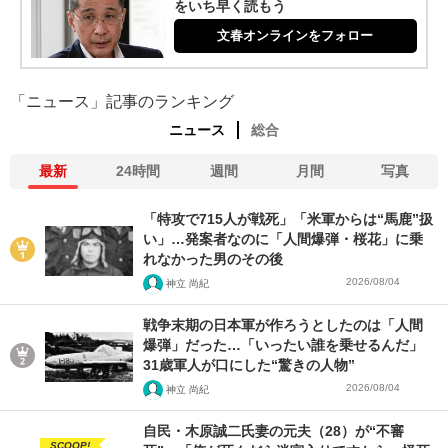
をいち早く読もう
文春オンラインをフォロー
「ニュース」記事のランキング
ニュース
総合
最新
24時間
週間
月間
写真
「特攻で715人が戦死」「米軍からは“馬鹿”扱
い」…発案者なのに「人間爆弾・桜花」に乗
れなかった男のその後
2026/08/04
神立 尚紀
戦争末期の日本軍が作ろうとしたのは「人間
爆弾」だった…「いったい誰を乗せるんだ」
31歳軍人が口にした“驚きの人物”
2026/08/04
神立 尚紀
自民・木原誠二氏妻の元夫（28）が“不審
SCOOP!