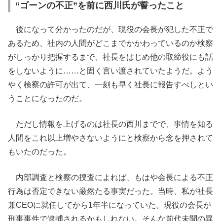
“ゴーンの不正”を前に西川氏が誓ったこと
後になって分かったのだが、現役の会長が犯した不正で
あるため、社内の人間がどこまでかかわっているのか検察
がしっかり把握するまで、社長をはじめ他の取締役にも話
をしないように……と固く言い渡されていたようだ。よう
やく検察の許可が出て、一刻も早く社長に報告すべしとい
うことになったのだ。
ただし情報を上げるのは社長の西川までで、事情を知る
人間をこれ以上増やさないようにと検察から念を押されて
もいたのだった。
内部調査と検察の捜査によれば、もはや会長による不正
行為は否定できない厳然たる事実だった。当時、私が社長
兼CEOに就任してから1年半になっていた。現役の会長が
刑事事件で逮捕されるかもしれない。そんな前代未聞の異