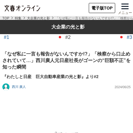
電子版TOP
メニュー
TOP
特集
大企業の光と影
「なぜ私に一言も報告がないんですか!?」「検察か
大企業の光と影
#1
#2
#3
「なぜ私に一言も報告がないんですか!?」「検察から口止め
されていて…」西川廣人元日産社長がゴーンの“巨額不正”を
知った瞬間
『わたしと日産 巨大自動車産業の光と影』より#2
西川 廣人
2024/06/25