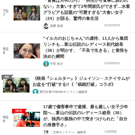
「食費は月40万円」「男性から食事に誘われ
ない」大食いすぎて2年間彼氏ができず…水着
7位
グラビアも話題の“可愛すぎる”大食い女子
7
（24）が語る、驚愕の食生活
2026/08/01
徳重 龍徳
“イルカのおじちゃん”の虐待、11人から集団
リンチも…富山伝説のレディース初代総長
8位
（36）が明かす、「不良で生きる」と覚悟を
8
決めた瞬間
2026/08/01
平田 裕介
PR
《映画『シェルター』》ジェイソン・ステイサムが
お盆を“打破”する!!《「眠眠打破」コラボ》
週刊文春CINEMAオンライン編集部
17歳で傷害事件で逮捕、最も厳しい女子少年
NEW
院へ…富山の伝説のレディース総長（36）
9位
が、独房の孤独の中で突きつけられた「自分
9
の身勝手さ」
12時間前
「文春オンライン」編集部