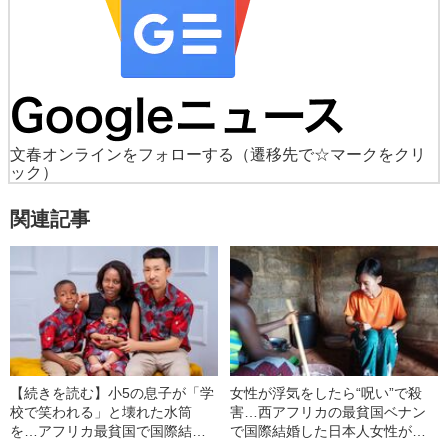
文春オンラインをフォローする
（遷移先で☆マークをクリ
ック）
関連記事
【続きを読む】小5の息子が「学
女性が浮気をしたら“呪い”で殺
校で笑われる」と壊れた水筒
害…西アフリカの最貧国ベナン
を…アフリカ最貧国で国際結婚
で国際結婚した日本人女性が明