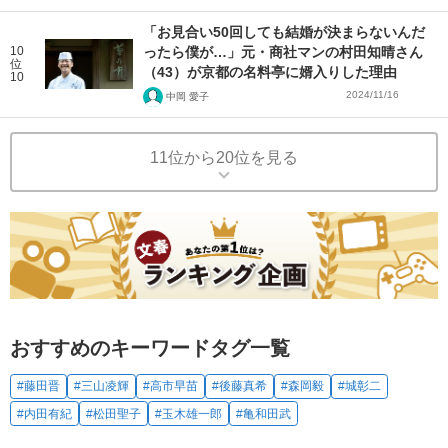
「お見合い50回しても結婚が決まらないんだ
10
ったら僕が…」元・商社マンの村田知晴さん
位
（43）が京都の名料亭に婿入りした理由
10
2024/11/16
中岡 愛子
11位から20位を見る
おすすめのキーワードタグ一覧
#藤田晋
#三山凌輝
#高市早苗
#後藤真希
#森岡毅
#城彰二
#内田有紀
#松田聖子
#玉木雄一郎
#亀和田武