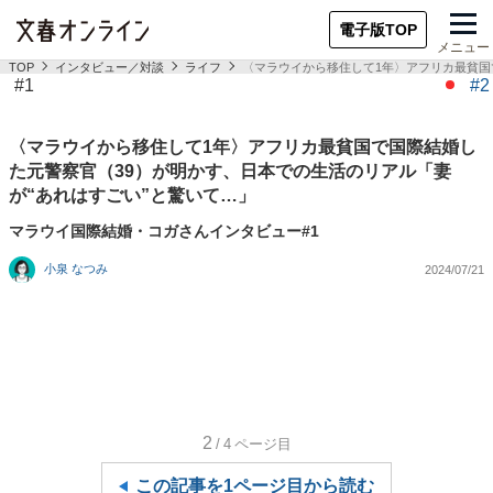
電子版TOP
メニュー
TOP
インタビュー／対談
ライフ
〈マラウイから移住して1年〉アフリカ最貧国
#1
#2
〈マラウイから移住して1年〉アフリカ最貧国で国際結婚し
た元警察官（39）が明かす、日本での生活のリアル「妻
が“あれはすごい”と驚いて…」
マラウイ国際結婚・コガさんインタビュー#1
小泉 なつみ
2024/07/21
2
/4
ページ目
この記事を1ページ目から読む