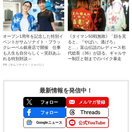
オープン1周年を記念した特別イ
《タイマン50戦無敗》「顔を見
ベントがサムソナイト・ブラッ
ると、『やばい。逃げろ』
クレーベル銀座店で開催 仕事
と…」富山伝説のレディース初
も人生も自分らしく～笑顔あふ
代総長（36）が語る、ギャルサ
れる特別対談～
ー制圧と朝までのバイク暴走
PR（サムソナイト・ジャパン）
最新情報を発信中！
フォロー
メルマガ登録
フォロー
公式YouTube
Googleニュース