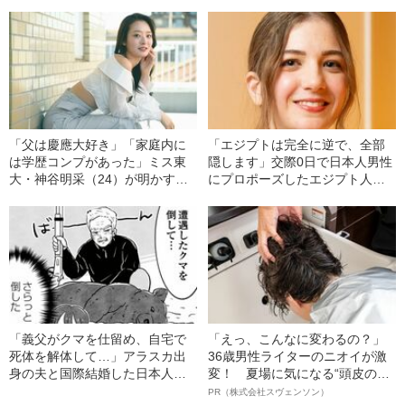
した日本人夫（40）が明かす、
かす、子どもを残し失踪した第
日本とマラウイの決定的な違い
一夫人のその後
「父は慶應大好き」「家庭内に
「エジプトは完全に逆で、全部
は学歴コンプがあった」ミス東
隠します」交際0日で日本人男性
大・神谷明采（24）が明かす、4
にプロポーズしたエジプト人妻
姉妹みんな勉強をやらされてい
が明かす、衝撃を受けた日本で
た子ども時代〈偏差値37〉
の生活――2023年読まれた記事
「義父がクマを仕留め、自宅で
「えっ、こんなに変わるの？」
死体を解体して…」アラスカ出
36歳男性ライターのニオイが激
身の夫と国際結婚した日本人妻
変！ 夏場に気になる“頭皮のニ
が明かす、ワイルドすぎるアラ
オイ”や“ベタつき”を解消す
PR（株式会社スヴェンソン）