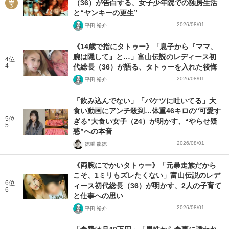
（36）が告白する、女子少年院での独房生活
と“ヤンキーの更生”
2026/08/01
平田 裕介
《14歳で指にタトゥー》「息子から『ママ、
腕は隠して』と…」富山伝説のレディース初
4位
4
代総長（36）が語る、タトゥーを入れた後悔
2026/08/01
平田 裕介
「飲み込んでない」「バケツに吐いてる」大
食い動画にアンチ殺到…体重46キロの“可愛す
5位
ぎる”大食い女子（24）が明かす、“やらせ疑
5
惑”への本音
2026/08/01
徳重 龍徳
《両腕にでかいタトゥー》「元暴走族だから
こそ、1ミリもズレたくない」富山伝説のレデ
6位
ィース初代総長（36）が明かす、2人の子育て
6
と仕事への思い
2026/08/01
平田 裕介