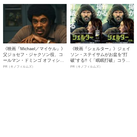
スカの日常
る、“ウィッグのスペシャリス
ト”が生み出した徹底ケアとは
《映画『Michael／マイケル』》
《映画『シェルター』》ジェイ
父ジョセフ・ジャクソン役、コ
ソン・ステイサムがお盆を“打
ールマン・ドミンゴ オフィシャ
破”する!!《「眠眠打破」コラ
ルインタビュー“観客を魅了した
ボ》
PR（キノフィルムズ）
PR（キノフィルムズ）
名優、複雑な父親像への想いを
語る”《日本興収70億円突破》