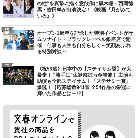
の性”を真摯に描く意欲作に黒木瞳・西岡德
馬・吉田羊が出演決定！《映画『月がみて
いる』》
PR
オープン1周年を記念した特別イベントがサ
ムソナイト・ブラックレーベル銀座店で開
催 仕事も人生も自分らしく～笑顔あふれ
る特別対談～
PR
《祝59歳》日本中の【ステイサム愛】が大
暴走！ “勝手に”生誕祭試写会開催！ 主演も
助演も全部ステイサム！「ステサミー賞」
爆誕！【応募総数941票 全54作品の栄冠に
輝いた作品とはー!?】