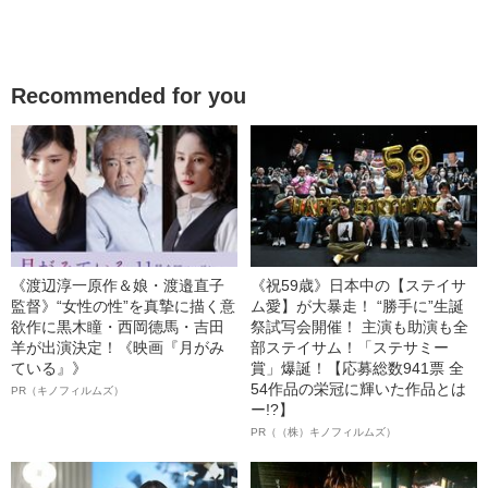
Recommended for you
《渡辺淳一原作＆娘・渡邉直子
《祝59歳》日本中の【ステイサ
監督》“女性の性”を真摯に描く意
ム愛】が大暴走！ “勝手に”生誕
欲作に黒木瞳・西岡德馬・吉田
祭試写会開催！ 主演も助演も全
羊が出演決定！《映画『月がみ
部ステイサム！「ステサミー
ている』》
賞」爆誕！【応募総数941票 全
54作品の栄冠に輝いた作品とは
PR（キノフィルムズ）
ー!?】
PR（（株）キノフィルムズ）