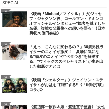
SPECIAL
PR
《映画『Michael／マイケル』》父ジョセ
フ・ジャクソン役、コールマン・ドミンゴ
オフィシャルインタビュー“観客を魅了した
名優、複雑な父親像への想いを語る”《日本
興収70億円突破》
PR
「えっ、こんなに変わるの？」36歳男性ラ
イターのニオイが激変！ 夏場に気にな
る“頭皮のニオイ”や“ベタつき”を解消す
る、“ウィッグのスペシャリスト”が生み出
した徹底ケアとは
PR
《映画『シェルター』》ジェイソン・ステ
イサムがお盆を“打破”する!!《「眠眠打破」
コラボ》
PR
《渡辺淳一原作＆娘・渡邉直子監督》“女性