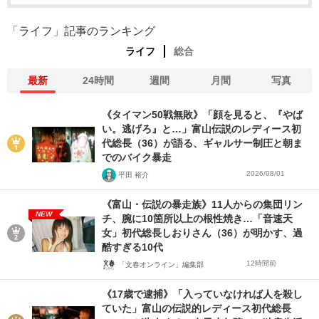
「ライフ」記事のランキング
ライフ
総合
最新
24時間
週間
月間
写真
《タイマン50戦無敗》「顔を見ると、『やば
い。逃げろ』と…」富山伝説のレディース初
代総長（36）が語る、ギャルサー制圧と朝ま
でのバイク暴走
2026/08/01
平田 裕介
《富山・伝説の暴走族》11人からの集団リン
NEW
チ、腕に10箇所以上の根性焼き…「音速天
女」初代総長しおりさん（36）が明かす、過
酷すぎる10代
12時間前
「文春オンライン」編集部
《17歳で逮捕》「入っていなければ人を殺し
ていた」富山の伝説的レディース初代総長